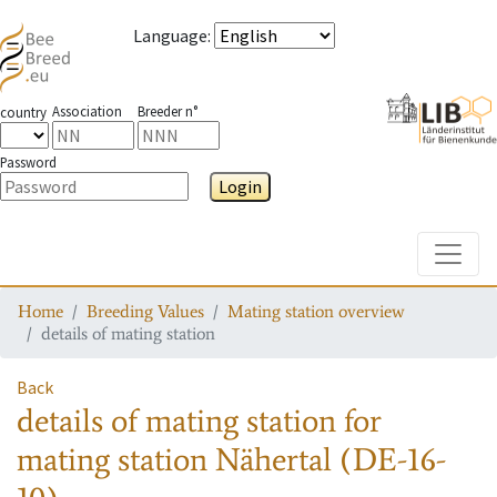
Language
:
Association
Breeder n°
country
Password
Login
Toggle
Home
Breeding Values
Mating station overview
details of mating station
Back
details of mating station
for
mating station
Nähertal (DE-16-