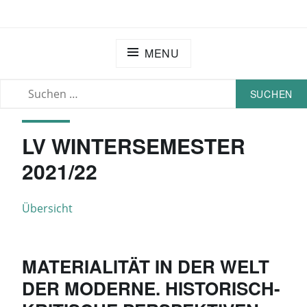
Skip
EXTRATERRITORIAL – HU BERLIN
to
content
MENU
SUCHEN
SEARCH
NACH:
LV WINTERSEMESTER
2021/22
Übersicht
MATERIALITÄT IN DER WELT
DER MODERNE. HISTORISCH-