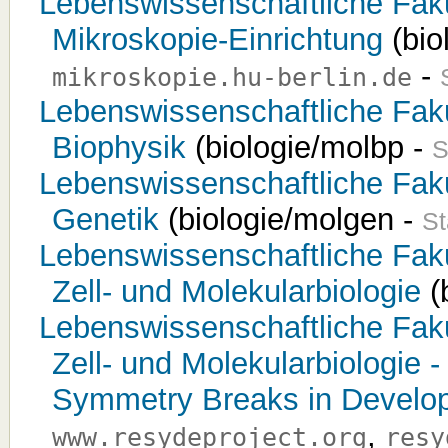
Lebenswissenschaftliche Fakult
Mikroskopie-Einrichtung
(bio
-
mikroskopie.hu-berlin.de
Lebenswissenschaftliche Fakult
Biophysik
(biologie/molbp -
S
Lebenswissenschaftliche Fakult
Genetik
(biologie/molgen -
St
Lebenswissenschaftliche Fakult
Zell- und Molekularbiologie
(b
Lebenswissenschaftliche Fakult
Zell- und Molekularbiologie 
Symmetry Breaks in Develop
,
www.resydeproject.org
resy