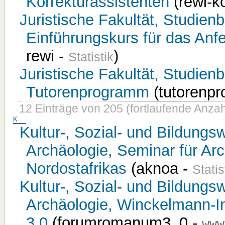
Korrekturassistenten
(rewi-ko
Juristische Fakultät, Studie
Einführungskurs für das Anfe
rewi -
)
Statistik
Juristische Fakultät, Studie
Tutorenprogramm
(tutorenp
12 Einträge von 205 (fortlaufende Anzah
K
Kultur-, Sozial- und Bildungsw
Archäologie, Seminar für Ar
Nordostafrikas
(aknoa -
Statis
Kultur-, Sozial- und Bildungsw
Archäologie, Winckelmann-I
3.0
(forumromanum3_0 -
www