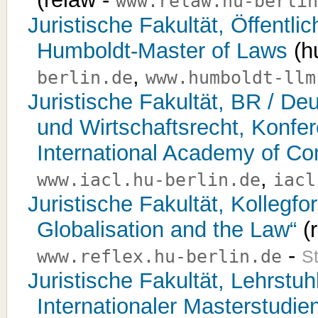
www.relaw.hu-berlin
Juristische Fakultät, Öffentl
Humboldt-Master of Laws
(h
,
berlin.de
www.humboldt-llm
Juristische Fakultät, BR / Deu
und Wirtschaftsrecht, Konfe
International Academy of C
,
www.iacl.hu-berlin.de
iacl
Juristische Fakultät, Kollegf
Globalisation and the Law“
(r
-
www.reflex.hu-berlin.de
St
Juristische Fakultät, Lehrstuh
Internationaler Masterstudi