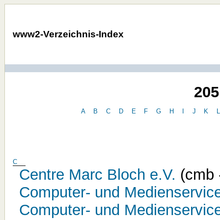
www2-Verzeichnis-Index
205
A
B
C
D
E
F
G
H
I
J
K
C
Centre Marc Bloch e.V.
(cmb 
Computer- und Medienservic
Computer- und Medienservice,