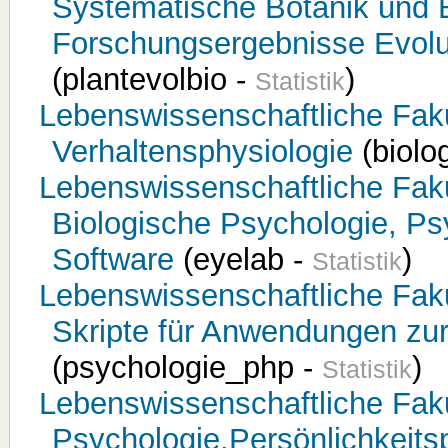
Systematische Botanik und B
Forschungsergebnisse Evolut
(plantevolbio -
)
Statistik
Lebenswissenschaftliche Fakult
Verhaltensphysiologie
(biolo
Lebenswissenschaftliche Fakul
Biologische Psychologie, P
Software
(eyelab -
)
Statistik
Lebenswissenschaftliche Fakul
Skripte für Anwendungen zur
(psychologie_php -
)
Statistik
Lebenswissenschaftliche Fakult
Psychologie,Persönlichkeits