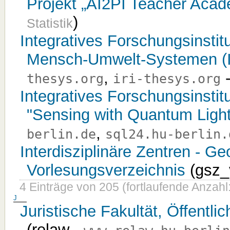
Projekt „AI2PI Teacher Aca
)
Statistik
Integratives Forschungsinstit
Mensch-Umwelt-Systemen (
,
thesys.org
iri-thesys.org
Integratives Forschungsinstit
"Sensing with Quantum Ligh
,
berlin.de
sql24.hu-berlin.
Interdisziplinäre Zentren - G
Vorlesungsverzeichnis
(gsz_
4 Einträge von 205 (fortlaufende Anzahl
J
Juristische Fakultät, Öffentl
(relaw -