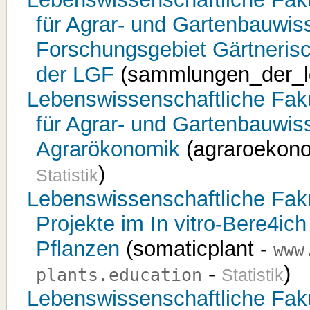
für Agrar- und Gartenbauwis
Forschungsgebiet Gärtneri
der LGF
(sammlungen_der_l
Lebenswissenschaftliche Fakul
für Agrar- und Gartenbauwis
Agrarökonomik
(agraroekon
)
Statistik
Lebenswissenschaftliche Fakult
Projekte im In vitro-Bere4ic
Pflanzen
(somaticplant -
www
-
)
plants.education
Statistik
Lebenswissenschaftliche Fakult