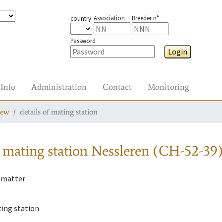
Association
Breeder n°
country
Password
Login
Info
Administration
Contact
Monitoring
iew
details of mating station
 mating station
Nessleren (CH-52-39
ematter
ting station