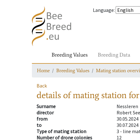
Language
:
Breeding Values
Breeding Data
Home
Breeding Values
Mating station overv
Back
details of mating station
for
Surname
Nessleren
director
Robert Se
from
30.05.2024
to
30.07.2024
Type of mating station
3 -
line ma
Number of drone colonies
12