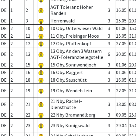
AGT Toleranz Hoher
DE
1
2
3
16.05.
01.
Randen
DE
1
3
Herrenwald
3
25.05.
20.
DE
2
10
10 Oby. Unterwieser Wald
3
01.06.
15.
DE
2
11
11 Oby. Freisinger Moos
3
15.05.
31.
DE
2
12
12 Oby. Pfaffenkopf
3
27.05.
01.
13 Oby. An den 3 Wassern
DE
2
13
6
30.05.
01.
AGT-Toleranzbelegstelle
DE
2
15
15 Oby. Sonnwendjoch
3
01.06.
20.
DE
2
16
16 Oby. Raggert
3
01.06.
01.
DE
2
18
18 Oby. Sauschütt
3
16.05.
01.
DE
2
19
19 Oby. Wendelstein
3
22.05.
31.
21 Nby. Rachel-
DE
2
21
3
13.05.
08.
Diensthütte
DE
2
22
22 Nby Bramandlberg
3
09.05.
25.
DE
2
23
23 Nby Königswald
3
29.04.
15.