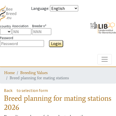
Language
:
Association
Breeder n°
country
Password
Login
Toggle
Home
Breeding Values
Breed planning for mating stations
Back
to selection form
Breed planning for mating stations
2026