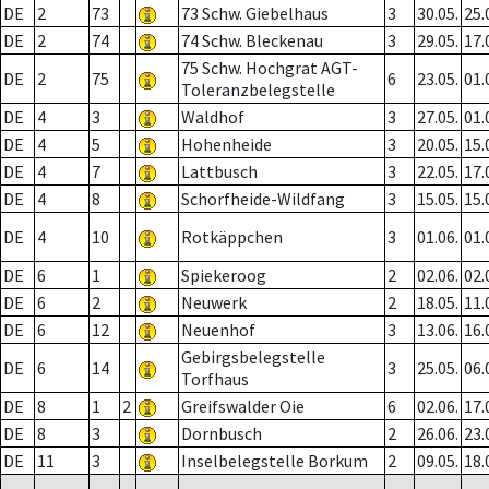
DE
2
73
73 Schw. Giebelhaus
3
30.05.
25.
DE
2
74
74 Schw. Bleckenau
3
29.05.
17.
75 Schw. Hochgrat AGT-
DE
2
75
6
23.05.
01.
Toleranzbelegstelle
DE
4
3
Waldhof
3
27.05.
01.
DE
4
5
Hohenheide
3
20.05.
15.
DE
4
7
Lattbusch
3
22.05.
17.
DE
4
8
Schorfheide-Wildfang
3
15.05.
15.
DE
4
10
Rotkäppchen
3
01.06.
01.
DE
6
1
Spiekeroog
2
02.06.
02.
DE
6
2
Neuwerk
2
18.05.
11.
DE
6
12
Neuenhof
3
13.06.
16.
Gebirgsbelegstelle
DE
6
14
3
25.05.
06.
Torfhaus
DE
8
1
2
Greifswalder Oie
6
02.06.
17.
DE
8
3
Dornbusch
2
26.06.
23.
DE
11
3
Inselbelegstelle Borkum
2
09.05.
18.