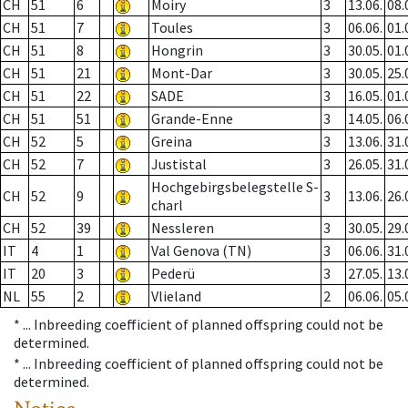
CH
51
6
Moiry
3
13.06.
08.
CH
51
7
Toules
3
06.06.
01.
CH
51
8
Hongrin
3
30.05.
01.
CH
51
21
Mont-Dar
3
30.05.
25.
CH
51
22
SADE
3
16.05.
01.
CH
51
51
Grande-Enne
3
14.05.
06.
CH
52
5
Greina
3
13.06.
31.
CH
52
7
Justistal
3
26.05.
31.
Hochgebirgsbelegstelle S-
CH
52
9
3
13.06.
26.
charl
CH
52
39
Nessleren
3
30.05.
29.
IT
4
1
Val Genova (TN)
3
06.06.
31.
IT
20
3
Pederü
3
27.05.
13.
NL
55
2
Vlieland
2
06.06.
05.
* ...
Inbreeding coefficient of planned offspring could not be
determined.
* ...
Inbreeding coefficient of planned offspring could not be
determined.