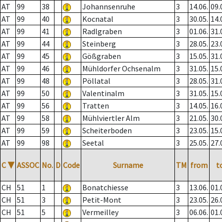
AT
99
38
Johannsenruhe
3
14.06.
09.
AT
99
40
Kocnatal
3
30.05.
14.
AT
99
41
Radlgraben
3
01.06.
31.
AT
99
44
Steinberg
3
28.05.
23.
AT
99
45
Gößgraben
3
15.05.
31.
AT
99
46
Mühldorfer Ochsenalm
3
31.05.
15.
AT
99
48
Pöllatal
3
28.05.
31.
AT
99
50
Valentinalm
3
31.05.
15.
AT
99
56
Tratten
3
14.05.
16.
AT
99
58
Mühlviertler Alm
3
21.05.
30.
AT
99
59
Scheiterboden
3
23.05.
15.
AT
99
98
Seetal
3
25.05.
27.
C
▼
ASSOC
No.
D
Code
Surname
TM
from
t
CH
51
1
Bonatchiesse
3
13.06.
01.
CH
51
3
Petit-Mont
3
23.05.
26.
CH
51
5
Vermeilley
3
06.06.
01.