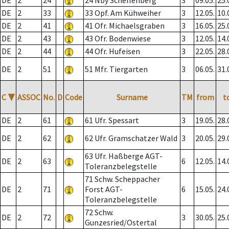
DE
2
24
24 Nby Schellenberg
3
09.05.
25.
DE
2
33
33 Opf. Am Kühweiher
3
12.05.
10.
DE
2
41
41 Ofr. Michaelsgraben
3
16.05.
25.
DE
2
43
43 Ofr. Bodenwiese
3
12.05.
14.
DE
2
44
44 Ofr. Hufeisen
3
22.05.
28.
DE
2
51
51 Mfr. Tiergarten
3
06.05.
31.
C
▼
ASSOC
No.
D
Code
Surname
TM
from
t
DE
2
61
61 Ufr. Spessart
3
19.05.
28.
DE
2
62
62 Ufr. Gramschatzer Wald
3
20.05.
29.
63 Ufr. Haßberge AGT-
DE
2
63
6
12.05.
14.
Toleranzbelegstelle
71 Schw. Scheppacher
DE
2
71
Forst AGT-
6
15.05.
24.
Toleranzbelegstelle
72 Schw.
DE
2
72
3
30.05.
25.
Gunzesried/Ostertal