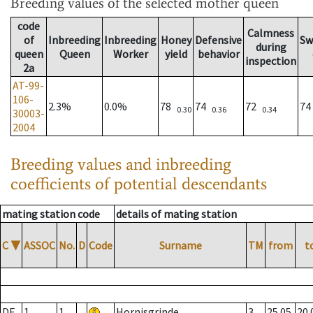
Breeding values
of the selected mother queen
code
Calmness
of
Inbreeding
Inbreeding
Honey
Defensive
Sw
during
queen
Queen
Worker
yield
behavior
inspection
2a
AT-99-
106-
2.3%
0.0%
78
74
72
7
0.30
0.36
0.34
30003-
2004
Breeding values and inbreeding
coefficients of potential descendants
mating station code
details of mating station
C
▼
ASSOC
No.
D
Code
Surname
TM
from
t
DE
1
1
Hornisgrinde
3
25.05.
20.