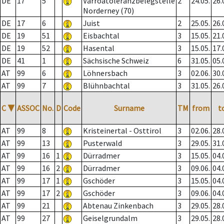
DE
17
5
Varroatoleranzbelegstelle
2
24.05.
26.
Norderney (70)
DE
17
6
Juist
2
25.05.
26.
DE
19
51
Eisbachtal
3
15.05.
21.
DE
19
52
Hasental
3
15.05.
17.
DE
41
1
Sächsische Schweiz
6
31.05.
05.
AT
99
6
Löhnersbach
3
02.06.
30.
AT
99
7
Blühnbachtal
3
31.05.
26.
C
▼
ASSOC
No.
D
Code
Surname
TM
from
t
AT
99
8
Kristeinertal - Osttirol
3
02.06.
28.
AT
99
13
Pusterwald
3
29.05.
31.
AT
99
16
1
Dürradmer
3
15.05.
04.
AT
99
16
2
Dürradmer
3
09.06.
04.
AT
99
17
1
Gschöder
3
15.05.
04.
AT
99
17
2
Gschöder
3
09.06.
04.
AT
99
21
Abtenau Zinkenbach
3
29.05.
28.
AT
99
27
Geiselgrundalm
3
29.05.
28.