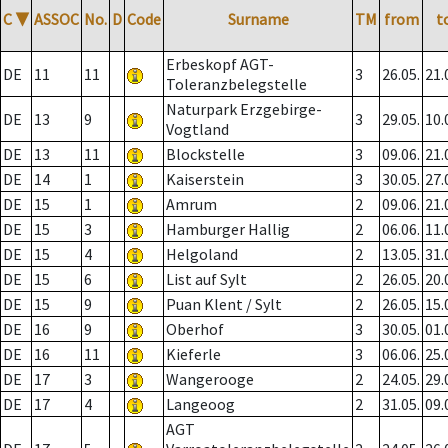
C
▼
ASSOC
No.
D
Code
Surname
TM
from
t
Erbeskopf AGT-
DE
11
11
3
26.05.
21.
Toleranzbelegstelle
Naturpark Erzgebirge-
DE
13
9
3
29.05.
10.
Vogtland
DE
13
11
Blockstelle
3
09.06.
21.
DE
14
1
Kaiserstein
3
30.05.
27.
DE
15
1
Amrum
2
09.06.
21.
DE
15
3
Hamburger Hallig
2
06.06.
11.
DE
15
4
Helgoland
2
13.05.
31.
DE
15
6
List auf Sylt
2
26.05.
20.
DE
15
9
Puan Klent / Sylt
2
26.05.
15.
DE
16
9
Oberhof
3
30.05.
01.
DE
16
11
Kieferle
3
06.06.
25.
DE
17
3
Wangerooge
2
24.05.
29.
DE
17
4
Langeoog
2
31.05.
09.
AGT