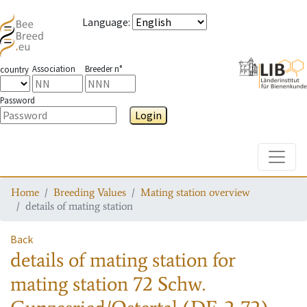
Language
:
Association
Breeder n°
country
Password
Login
Toggle
Home
Breeding Values
Mating station overview
details of mating station
Back
details of mating station
for
mating station
72 Schw.