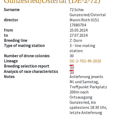
Gunzesried/Ostertal (DE-2-72)
Surname
72 Schw.
Gunzesried/Ostertal
director
Manni Roth 0151
17680704
from
25.05.2024
to
27.07.2024
Breeding line
Z: Dorn
Type of mating station
3 -
line mating
station
Number of drone colonies
30
Lineage
DE-2-702-49-2020
Breeding selection report
Analysis of race characteristics
Notes
Anlieferung jeweils
Mi. und Samstag,
Treffpunkt Parkplatz
200m nach
Ortsausgang
Gunzesried, bis
spätestens 18:30 Uhr,
letzte Anlieferung