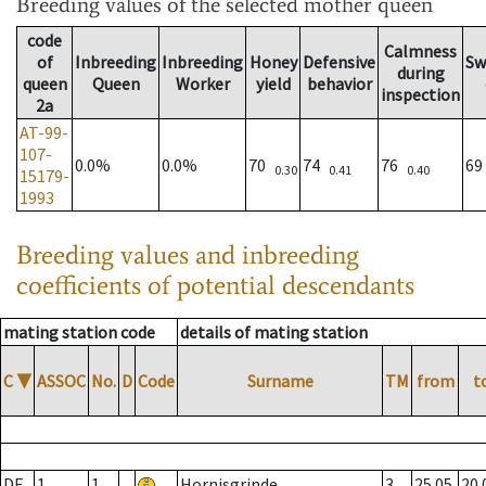
Breeding values
of the selected mother queen
code
Calmness
of
Inbreeding
Inbreeding
Honey
Defensive
Sw
during
queen
Queen
Worker
yield
behavior
inspection
2a
AT-99-
107-
0.0%
0.0%
70
74
76
6
0.30
0.41
0.40
15179-
1993
Breeding values and inbreeding
coefficients of potential descendants
mating station code
details of mating station
C
▼
ASSOC
No.
D
Code
Surname
TM
from
t
DE
1
1
Hornisgrinde
3
25.05.
20.