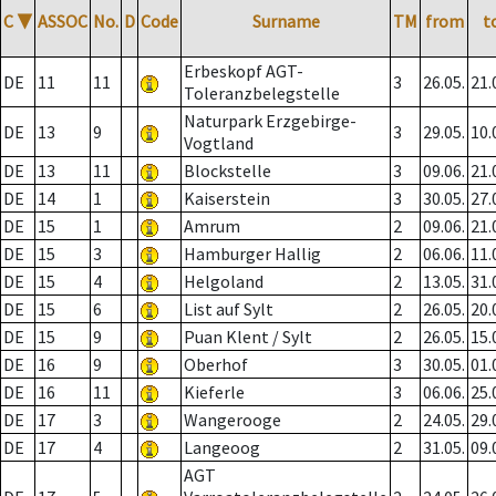
C
▼
ASSOC
No.
D
Code
Surname
TM
from
t
Erbeskopf AGT-
DE
11
11
3
26.05.
21.
Toleranzbelegstelle
Naturpark Erzgebirge-
DE
13
9
3
29.05.
10.
Vogtland
DE
13
11
Blockstelle
3
09.06.
21.
DE
14
1
Kaiserstein
3
30.05.
27.
DE
15
1
Amrum
2
09.06.
21.
DE
15
3
Hamburger Hallig
2
06.06.
11.
DE
15
4
Helgoland
2
13.05.
31.
DE
15
6
List auf Sylt
2
26.05.
20.
DE
15
9
Puan Klent / Sylt
2
26.05.
15.
DE
16
9
Oberhof
3
30.05.
01.
DE
16
11
Kieferle
3
06.06.
25.
DE
17
3
Wangerooge
2
24.05.
29.
DE
17
4
Langeoog
2
31.05.
09.
AGT