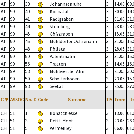
AT
99
38
Johannsenruhe
3
14.06.
09.
AT
99
40
Kocnatal
3
30.05.
14.
AT
99
41
Radlgraben
3
01.06.
31.
AT
99
44
Steinberg
3
28.05.
23.
AT
99
45
Gößgraben
3
15.05.
31.
AT
99
46
Mühldorfer Ochsenalm
3
31.05.
15.
AT
99
48
Pöllatal
3
28.05.
31.
AT
99
50
Valentinalm
3
31.05.
15.
AT
99
56
Tratten
3
14.05.
16.
AT
99
58
Mühlviertler Alm
3
21.05.
30.
AT
99
59
Scheiterboden
3
23.05.
15.
AT
99
98
Seetal
3
25.05.
27.
C
▼
ASSOC
No.
D
Code
Surname
TM
from
t
CH
51
1
Bonatchiesse
3
13.06.
01.
CH
51
3
Petit-Mont
3
23.05.
26.
CH
51
5
Vermeilley
3
06.06.
01.