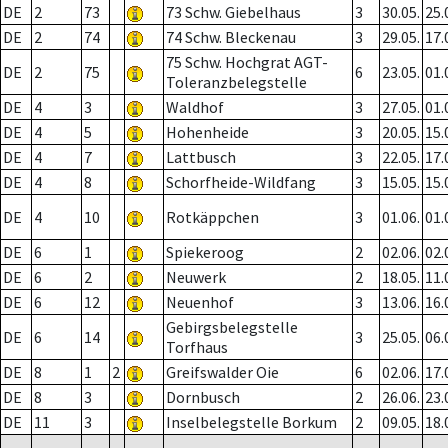
DE
2
73
73 Schw. Giebelhaus
3
30.05.
25.
DE
2
74
74 Schw. Bleckenau
3
29.05.
17.
75 Schw. Hochgrat AGT-
DE
2
75
6
23.05.
01.
Toleranzbelegstelle
DE
4
3
Waldhof
3
27.05.
01.
DE
4
5
Hohenheide
3
20.05.
15.
DE
4
7
Lattbusch
3
22.05.
17.
DE
4
8
Schorfheide-Wildfang
3
15.05.
15.
DE
4
10
Rotkäppchen
3
01.06.
01.
DE
6
1
Spiekeroog
2
02.06.
02.
DE
6
2
Neuwerk
2
18.05.
11.
DE
6
12
Neuenhof
3
13.06.
16.
Gebirgsbelegstelle
DE
6
14
3
25.05.
06.
Torfhaus
DE
8
1
2
Greifswalder Oie
6
02.06.
17.
DE
8
3
Dornbusch
2
26.06.
23.
DE
11
3
Inselbelegstelle Borkum
2
09.05.
18.