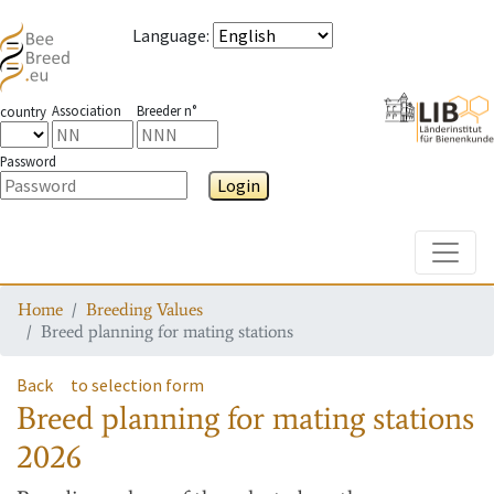
Language
:
Association
Breeder n°
country
Password
Login
Toggle
Home
Breeding Values
Breed planning for mating stations
Back
to selection form
Breed planning for mating stations
2026