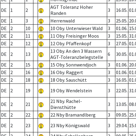
AGT Toleranz Hoher
DE
1
2
3
16.05.
01.
Randen
DE
1
3
Herrenwald
3
25.05.
20.
DE
2
10
10 Oby. Unterwieser Wald
3
01.06.
15.
DE
2
11
11 Oby. Freisinger Moos
3
15.05.
31.
DE
2
12
12 Oby. Pfaffenkopf
3
27.05.
01.
13 Oby. An den 3 Wassern
DE
2
13
6
30.05.
01.
AGT-Toleranzbelegstelle
DE
2
15
15 Oby. Sonnwendjoch
3
01.06.
20.
DE
2
16
16 Oby. Raggert
3
01.06.
01.
DE
2
18
18 Oby. Sauschütt
3
16.05.
01.
DE
2
19
19 Oby. Wendelstein
3
22.05.
31.
21 Nby. Rachel-
DE
2
21
3
13.05.
08.
Diensthütte
DE
2
22
22 Nby Bramandlberg
3
09.05.
25.
DE
2
23
23 Nby Königswald
3
29.04.
15.