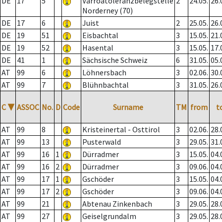
DE
17
5
Varroatoleranzbelegstelle
2
24.05.
26.
Norderney (70)
DE
17
6
Juist
2
25.05.
26.
DE
19
51
Eisbachtal
3
15.05.
21.
DE
19
52
Hasental
3
15.05.
17.
DE
41
1
Sächsische Schweiz
6
31.05.
05.
AT
99
6
Löhnersbach
3
02.06.
30.
AT
99
7
Blühnbachtal
3
31.05.
26.
C
▼
ASSOC
No.
D
Code
Surname
TM
from
t
AT
99
8
Kristeinertal - Osttirol
3
02.06.
28.
AT
99
13
Pusterwald
3
29.05.
31.
AT
99
16
1
Dürradmer
3
15.05.
04.
AT
99
16
2
Dürradmer
3
09.06.
04.
AT
99
17
1
Gschöder
3
15.05.
04.
AT
99
17
2
Gschöder
3
09.06.
04.
AT
99
21
Abtenau Zinkenbach
3
29.05.
28.
AT
99
27
Geiselgrundalm
3
29.05.
28.