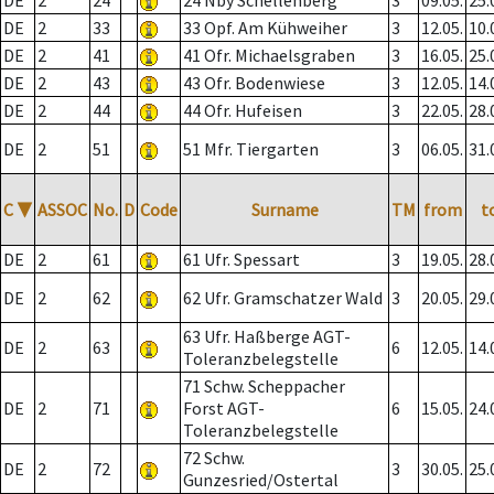
DE
2
24
24 Nby Schellenberg
3
09.05.
25.
DE
2
33
33 Opf. Am Kühweiher
3
12.05.
10.
DE
2
41
41 Ofr. Michaelsgraben
3
16.05.
25.
DE
2
43
43 Ofr. Bodenwiese
3
12.05.
14.
DE
2
44
44 Ofr. Hufeisen
3
22.05.
28.
DE
2
51
51 Mfr. Tiergarten
3
06.05.
31.
C
▼
ASSOC
No.
D
Code
Surname
TM
from
t
DE
2
61
61 Ufr. Spessart
3
19.05.
28.
DE
2
62
62 Ufr. Gramschatzer Wald
3
20.05.
29.
63 Ufr. Haßberge AGT-
DE
2
63
6
12.05.
14.
Toleranzbelegstelle
71 Schw. Scheppacher
DE
2
71
Forst AGT-
6
15.05.
24.
Toleranzbelegstelle
72 Schw.
DE
2
72
3
30.05.
25.
Gunzesried/Ostertal