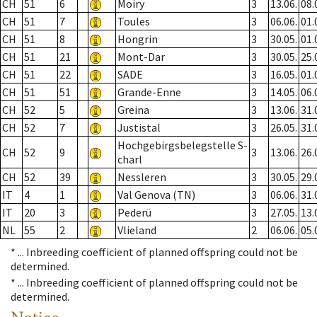
CH
51
6
Moiry
3
13.06.
08.
CH
51
7
Toules
3
06.06.
01.
CH
51
8
Hongrin
3
30.05.
01.
CH
51
21
Mont-Dar
3
30.05.
25.
CH
51
22
SADE
3
16.05.
01.
CH
51
51
Grande-Enne
3
14.05.
06.
CH
52
5
Greina
3
13.06.
31.
CH
52
7
Justistal
3
26.05.
31.
Hochgebirgsbelegstelle S-
CH
52
9
3
13.06.
26.
charl
CH
52
39
Nessleren
3
30.05.
29.
IT
4
1
Val Genova (TN)
3
06.06.
31.
IT
20
3
Pederü
3
27.05.
13.
NL
55
2
Vlieland
2
06.06.
05.
* ...
Inbreeding coefficient of planned offspring could not be
determined.
* ...
Inbreeding coefficient of planned offspring could not be
determined.