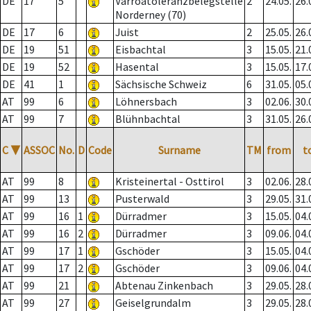
DE
17
5
Varroatoleranzbelegstelle
2
24.05.
26.
Norderney (70)
DE
17
6
Juist
2
25.05.
26.
DE
19
51
Eisbachtal
3
15.05.
21.
DE
19
52
Hasental
3
15.05.
17.
DE
41
1
Sächsische Schweiz
6
31.05.
05.
AT
99
6
Löhnersbach
3
02.06.
30.
AT
99
7
Blühnbachtal
3
31.05.
26.
C
▼
ASSOC
No.
D
Code
Surname
TM
from
t
AT
99
8
Kristeinertal - Osttirol
3
02.06.
28.
AT
99
13
Pusterwald
3
29.05.
31.
AT
99
16
1
Dürradmer
3
15.05.
04.
AT
99
16
2
Dürradmer
3
09.06.
04.
AT
99
17
1
Gschöder
3
15.05.
04.
AT
99
17
2
Gschöder
3
09.06.
04.
AT
99
21
Abtenau Zinkenbach
3
29.05.
28.
AT
99
27
Geiselgrundalm
3
29.05.
28.