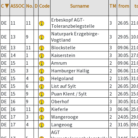
C
▼
ASSOC
No.
D
Code
Surname
TM
from
t
Erbeskopf AGT-
DE
11
11
3
26.05.
21.
Toleranzbelegstelle
Naturpark Erzgebirge-
DE
13
9
3
29.05.
10.
Vogtland
DE
13
11
Blockstelle
3
09.06.
21.
DE
14
1
Kaiserstein
3
30.05.
27.
DE
15
1
Amrum
2
09.06.
21.
DE
15
3
Hamburger Hallig
2
06.06.
11.
DE
15
4
Helgoland
2
13.05.
31.
DE
15
6
List auf Sylt
2
26.05.
20.
DE
15
9
Puan Klent / Sylt
2
26.05.
15.
DE
16
9
Oberhof
3
30.05.
01.
DE
16
11
Kieferle
3
06.06.
25.
DE
17
3
Wangerooge
2
24.05.
29.
DE
17
4
Langeoog
2
31.05.
09.
AGT