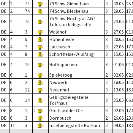
DE
2
73
73 Schw. Giebelhaus
3
30.05.
25.
DE
2
74
74 Schw. Bleckenau
3
29.05.
17.
75 Schw. Hochgrat AGT-
DE
2
75
6
23.05.
01.
Toleranzbelegstelle
DE
4
3
Waldhof
3
27.05.
01.
DE
4
5
Hohenheide
3
20.05.
15.
DE
4
7
Lattbusch
3
22.05.
17.
DE
4
8
Schorfheide-Wildfang
3
15.05.
15.
DE
4
10
Rotkäppchen
3
01.06.
01.
DE
6
1
Spiekeroog
2
02.06.
02.
DE
6
2
Neuwerk
2
18.05.
11.
DE
6
12
Neuenhof
3
13.06.
16.
Gebirgsbelegstelle
DE
6
14
3
25.05.
06.
Torfhaus
DE
8
1
2
Greifswalder Oie
6
02.06.
17.
DE
8
3
Dornbusch
2
26.06.
23.
DE
11
3
Inselbelegstelle Borkum
2
09.05.
18.