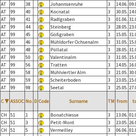
AT
99
38
Johannsenruhe
3
14.06.
09.
AT
99
40
Kocnatal
3
30.05.
14.
AT
99
41
Radlgraben
3
01.06.
31.
AT
99
44
Steinberg
3
28.05.
23.
AT
99
45
Gößgraben
3
15.05.
31.
AT
99
46
Mühldorfer Ochsenalm
3
31.05.
15.
AT
99
48
Pöllatal
3
28.05.
31.
AT
99
50
Valentinalm
3
31.05.
15.
AT
99
56
Tratten
3
14.05.
16.
AT
99
58
Mühlviertler Alm
3
21.05.
30.
AT
99
59
Scheiterboden
3
23.05.
15.
AT
99
98
Seetal
3
25.05.
27.
C
▼
ASSOC
No.
D
Code
Surname
TM
from
t
CH
51
1
Bonatchiesse
3
13.06.
01.
CH
51
3
Petit-Mont
3
23.05.
26.
CH
51
5
Vermeilley
3
06.06.
01.