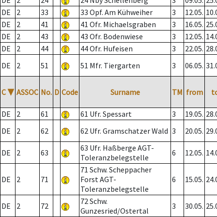
DE
2
24
24 Nby Schellenberg
3
09.05.
25.
DE
2
33
33 Opf. Am Kühweiher
3
12.05.
10.
DE
2
41
41 Ofr. Michaelsgraben
3
16.05.
25.
DE
2
43
43 Ofr. Bodenwiese
3
12.05.
14.
DE
2
44
44 Ofr. Hufeisen
3
22.05.
28.
DE
2
51
51 Mfr. Tiergarten
3
06.05.
31.
C
▼
ASSOC
No.
D
Code
Surname
TM
from
t
DE
2
61
61 Ufr. Spessart
3
19.05.
28.
DE
2
62
62 Ufr. Gramschatzer Wald
3
20.05.
29.
63 Ufr. Haßberge AGT-
DE
2
63
6
12.05.
14.
Toleranzbelegstelle
71 Schw. Scheppacher
DE
2
71
Forst AGT-
6
15.05.
24.
Toleranzbelegstelle
72 Schw.
DE
2
72
3
30.05.
25.
Gunzesried/Ostertal