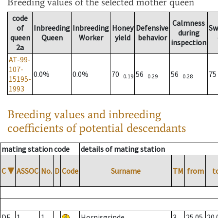
Breeding values
of the selected mother queen
code
Calmness
of
Inbreeding
Inbreeding
Honey
Defensive
Sw
during
queen
Queen
Worker
yield
behavior
inspection
2a
AT-99-
107-
0.0%
0.0%
70
56
56
7
0.19
0.29
0.28
15195-
1993
Breeding values and inbreeding
coefficients of potential descendants
mating station code
details of mating station
C
▼
ASSOC
No.
D
Code
Surname
TM
from
t
DE
1
1
Hornisgrinde
3
25.05.
20.