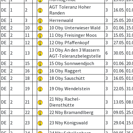
AGT Toleranz Hoher
DE
1
2
3
16.05.
01.
Randen
DE
1
3
Herrenwald
3
25.05.
20.
DE
2
10
10 Oby. Unterwieser Wald
3
01.06.
15.
DE
2
11
11 Oby. Freisinger Moos
3
15.05.
31.
DE
2
12
12 Oby. Pfaffenkopf
3
27.05.
01.
13 Oby. An den 3 Wassern
DE
2
13
6
30.05.
01.
AGT-Toleranzbelegstelle
DE
2
15
15 Oby. Sonnwendjoch
3
01.06.
20.
DE
2
16
16 Oby. Raggert
3
01.06.
01.
DE
2
18
18 Oby. Sauschütt
3
16.05.
01.
DE
2
19
19 Oby. Wendelstein
3
22.05.
31.
21 Nby. Rachel-
DE
2
21
3
13.05.
08.
Diensthütte
DE
2
22
22 Nby Bramandlberg
3
09.05.
25.
DE
2
23
23 Nby Königswald
3
29.04.
15.