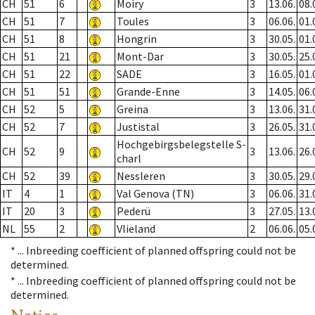
CH
51
6
Moiry
3
13.06.
08.
CH
51
7
Toules
3
06.06.
01.
CH
51
8
Hongrin
3
30.05.
01.
CH
51
21
Mont-Dar
3
30.05.
25.
CH
51
22
SADE
3
16.05.
01.
CH
51
51
Grande-Enne
3
14.05.
06.
CH
52
5
Greina
3
13.06.
31.
CH
52
7
Justistal
3
26.05.
31.
Hochgebirgsbelegstelle S-
CH
52
9
3
13.06.
26.
charl
CH
52
39
Nessleren
3
30.05.
29.
IT
4
1
Val Genova (TN)
3
06.06.
31.
IT
20
3
Pederü
3
27.05.
13.
NL
55
2
Vlieland
2
06.06.
05.
* ...
Inbreeding coefficient of planned offspring could not be
determined.
* ...
Inbreeding coefficient of planned offspring could not be
determined.