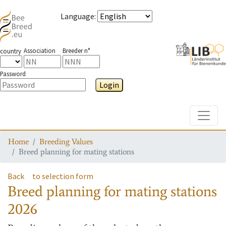
Language
:
Association
Breeder n°
country
Password
Login
Toggle
Home
Breeding Values
Breed planning for mating stations
Back
to selection form
Breed planning for mating stations
2026