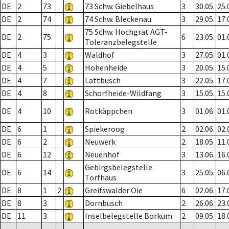
DE
2
73
73 Schw. Giebelhaus
3
30.05.
25.
DE
2
74
74 Schw. Bleckenau
3
29.05.
17.
75 Schw. Hochgrat AGT-
DE
2
75
6
23.05.
01.
Toleranzbelegstelle
DE
4
3
Waldhof
3
27.05.
01.
DE
4
5
Hohenheide
3
20.05.
15.
DE
4
7
Lattbusch
3
22.05.
17.
DE
4
8
Schorfheide-Wildfang
3
15.05.
15.
DE
4
10
Rotkäppchen
3
01.06.
01.
DE
6
1
Spiekeroog
2
02.06.
02.
DE
6
2
Neuwerk
2
18.05.
11.
DE
6
12
Neuenhof
3
13.06.
16.
Gebirgsbelegstelle
DE
6
14
3
25.05.
06.
Torfhaus
DE
8
1
2
Greifswalder Oie
6
02.06.
17.
DE
8
3
Dornbusch
2
26.06.
23.
DE
11
3
Inselbelegstelle Borkum
2
09.05.
18.