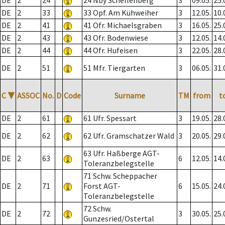
DE
2
24
24 Nby Schellenberg
3
09.05.
25.
DE
2
33
33 Opf. Am Kühweiher
3
12.05.
10.
DE
2
41
41 Ofr. Michaelsgraben
3
16.05.
25.
DE
2
43
43 Ofr. Bodenwiese
3
12.05.
14.
DE
2
44
44 Ofr. Hufeisen
3
22.05.
28.
DE
2
51
51 Mfr. Tiergarten
3
06.05.
31.
C
▼
ASSOC
No.
D
Code
Surname
TM
from
t
DE
2
61
61 Ufr. Spessart
3
19.05.
28.
DE
2
62
62 Ufr. Gramschatzer Wald
3
20.05.
29.
63 Ufr. Haßberge AGT-
DE
2
63
6
12.05.
14.
Toleranzbelegstelle
71 Schw. Scheppacher
DE
2
71
Forst AGT-
6
15.05.
24.
Toleranzbelegstelle
72 Schw.
DE
2
72
3
30.05.
25.
Gunzesried/Ostertal