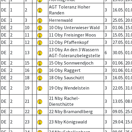
AGT Toleranz Hoher
DE
1
2
3
16.05.
01.
Randen
DE
1
3
Herrenwald
3
25.05.
20.
DE
2
10
10 Oby. Unterwieser Wald
3
01.06.
15.
DE
2
11
11 Oby. Freisinger Moos
3
15.05.
31.
DE
2
12
12 Oby. Pfaffenkopf
3
27.05.
01.
13 Oby. An den 3 Wassern
DE
2
13
6
30.05.
01.
AGT-Toleranzbelegstelle
DE
2
15
15 Oby. Sonnwendjoch
3
01.06.
20.
DE
2
16
16 Oby. Raggert
3
01.06.
01.
DE
2
18
18 Oby. Sauschütt
3
16.05.
01.
DE
2
19
19 Oby. Wendelstein
3
22.05.
31.
21 Nby. Rachel-
DE
2
21
3
13.05.
08.
Diensthütte
DE
2
22
22 Nby Bramandlberg
3
09.05.
25.
DE
2
23
23 Nby Königswald
3
29.04.
15.