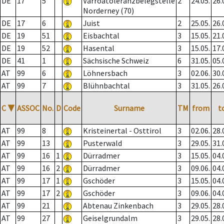
DE
17
5
Varroatoleranzbelegstelle
2
24.05.
26.
Norderney (70)
DE
17
6
Juist
2
25.05.
26.
DE
19
51
Eisbachtal
3
15.05.
21.
DE
19
52
Hasental
3
15.05.
17.
DE
41
1
Sächsische Schweiz
6
31.05.
05.
AT
99
6
Löhnersbach
3
02.06.
30.
AT
99
7
Blühnbachtal
3
31.05.
26.
C
▼
ASSOC
No.
D
Code
Surname
TM
from
t
AT
99
8
Kristeinertal - Osttirol
3
02.06.
28.
AT
99
13
Pusterwald
3
29.05.
31.
AT
99
16
1
Dürradmer
3
15.05.
04.
AT
99
16
2
Dürradmer
3
09.06.
04.
AT
99
17
1
Gschöder
3
15.05.
04.
AT
99
17
2
Gschöder
3
09.06.
04.
AT
99
21
Abtenau Zinkenbach
3
29.05.
28.
AT
99
27
Geiselgrundalm
3
29.05.
28.