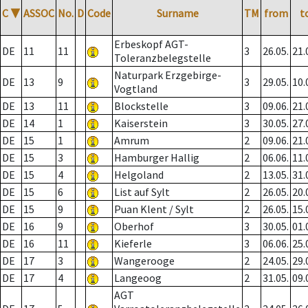
C
▼
ASSOC
No.
D
Code
Surname
TM
from
t
Erbeskopf AGT-
DE
11
11
3
26.05.
21.
Toleranzbelegstelle
Naturpark Erzgebirge-
DE
13
9
3
29.05.
10.
Vogtland
DE
13
11
Blockstelle
3
09.06.
21.
DE
14
1
Kaiserstein
3
30.05.
27.
DE
15
1
Amrum
2
09.06.
21.
DE
15
3
Hamburger Hallig
2
06.06.
11.
DE
15
4
Helgoland
2
13.05.
31.
DE
15
6
List auf Sylt
2
26.05.
20.
DE
15
9
Puan Klent / Sylt
2
26.05.
15.
DE
16
9
Oberhof
3
30.05.
01.
DE
16
11
Kieferle
3
06.06.
25.
DE
17
3
Wangerooge
2
24.05.
29.
DE
17
4
Langeoog
2
31.05.
09.
AGT