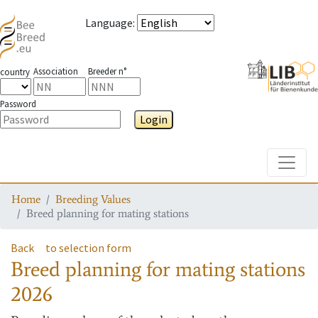
Language
:
Association
Breeder n°
country
Password
Login
Toggle
Home
Breeding Values
Breed planning for mating stations
Back
to selection form
Breed planning for mating stations
2026