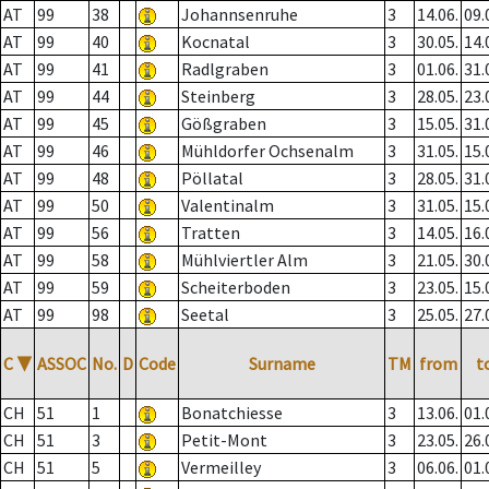
AT
99
38
Johannsenruhe
3
14.06.
09.
AT
99
40
Kocnatal
3
30.05.
14.
AT
99
41
Radlgraben
3
01.06.
31.
AT
99
44
Steinberg
3
28.05.
23.
AT
99
45
Gößgraben
3
15.05.
31.
AT
99
46
Mühldorfer Ochsenalm
3
31.05.
15.
AT
99
48
Pöllatal
3
28.05.
31.
AT
99
50
Valentinalm
3
31.05.
15.
AT
99
56
Tratten
3
14.05.
16.
AT
99
58
Mühlviertler Alm
3
21.05.
30.
AT
99
59
Scheiterboden
3
23.05.
15.
AT
99
98
Seetal
3
25.05.
27.
C
▼
ASSOC
No.
D
Code
Surname
TM
from
t
CH
51
1
Bonatchiesse
3
13.06.
01.
CH
51
3
Petit-Mont
3
23.05.
26.
CH
51
5
Vermeilley
3
06.06.
01.