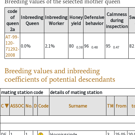
Breeding values
of the selected mother queen
code
Calmness
of
Inbreeding
Inbreeding
Honey
Defensive
Sw
during
queen
Queen
Worker
yield
behavior
inspection
2a
AT-99-
120-
0.0%
2.1%
80
96
95
8
0.38
0.48
0.47
71292-
2008
Breeding values and inbreeding
coefficients of potential descendants
mating station code
details of mating station
C
▼
ASSOC
No.
D
Code
Surname
TM
from
t
DE
1
1
Hornisgrinde
3
25.05.
20.