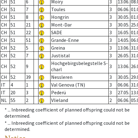
CH
51
6
Moiry
3
13.06.
08.
CH
51
7
Toules
3
06.06.
01.
CH
51
8
Hongrin
3
30.05.
01.
CH
51
21
Mont-Dar
3
30.05.
25.
CH
51
22
SADE
3
16.05.
01.
CH
51
51
Grande-Enne
3
14.05.
06.
CH
52
5
Greina
3
13.06.
31.
CH
52
7
Justistal
3
26.05.
31.
Hochgebirgsbelegstelle S-
CH
52
9
3
13.06.
26.
charl
CH
52
39
Nessleren
3
30.05.
29.
IT
4
1
Val Genova (TN)
3
06.06.
31.
IT
20
3
Pederü
3
27.05.
13.
NL
55
2
Vlieland
2
06.06.
05.
* ...
Inbreeding coefficient of planned offspring could not be
determined.
* ...
Inbreeding coefficient of planned offspring could not be
determined.