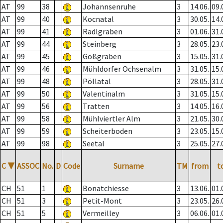
AT
99
38
Johannsenruhe
3
14.06.
09.
AT
99
40
Kocnatal
3
30.05.
14.
AT
99
41
Radlgraben
3
01.06.
31.
AT
99
44
Steinberg
3
28.05.
23.
AT
99
45
Gößgraben
3
15.05.
31.
AT
99
46
Mühldorfer Ochsenalm
3
31.05.
15.
AT
99
48
Pöllatal
3
28.05.
31.
AT
99
50
Valentinalm
3
31.05.
15.
AT
99
56
Tratten
3
14.05.
16.
AT
99
58
Mühlviertler Alm
3
21.05.
30.
AT
99
59
Scheiterboden
3
23.05.
15.
AT
99
98
Seetal
3
25.05.
27.
C
▼
ASSOC
No.
D
Code
Surname
TM
from
t
CH
51
1
Bonatchiesse
3
13.06.
01.
CH
51
3
Petit-Mont
3
23.05.
26.
CH
51
5
Vermeilley
3
06.06.
01.