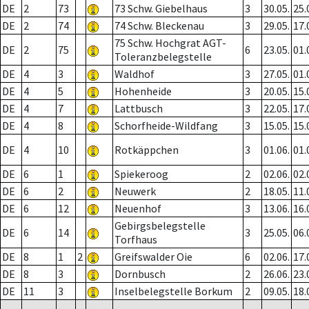
DE
2
73
73 Schw. Giebelhaus
3
30.05.
25.
DE
2
74
74 Schw. Bleckenau
3
29.05.
17.
75 Schw. Hochgrat AGT-
DE
2
75
6
23.05.
01.
Toleranzbelegstelle
DE
4
3
Waldhof
3
27.05.
01.
DE
4
5
Hohenheide
3
20.05.
15.
DE
4
7
Lattbusch
3
22.05.
17.
DE
4
8
Schorfheide-Wildfang
3
15.05.
15.
DE
4
10
Rotkäppchen
3
01.06.
01.
DE
6
1
Spiekeroog
2
02.06.
02.
DE
6
2
Neuwerk
2
18.05.
11.
DE
6
12
Neuenhof
3
13.06.
16.
Gebirgsbelegstelle
DE
6
14
3
25.05.
06.
Torfhaus
DE
8
1
2
Greifswalder Oie
6
02.06.
17.
DE
8
3
Dornbusch
2
26.06.
23.
DE
11
3
Inselbelegstelle Borkum
2
09.05.
18.