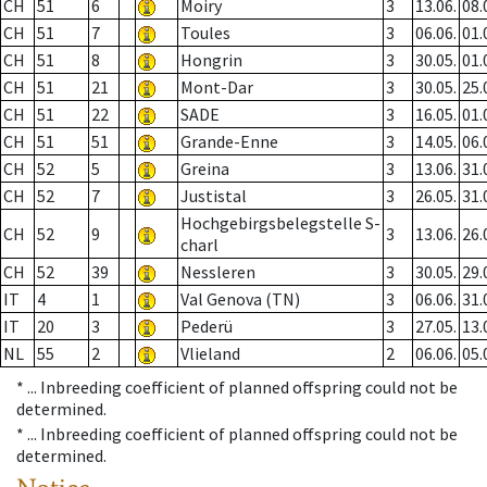
CH
51
6
Moiry
3
13.06.
08.
CH
51
7
Toules
3
06.06.
01.
CH
51
8
Hongrin
3
30.05.
01.
CH
51
21
Mont-Dar
3
30.05.
25.
CH
51
22
SADE
3
16.05.
01.
CH
51
51
Grande-Enne
3
14.05.
06.
CH
52
5
Greina
3
13.06.
31.
CH
52
7
Justistal
3
26.05.
31.
Hochgebirgsbelegstelle S-
CH
52
9
3
13.06.
26.
charl
CH
52
39
Nessleren
3
30.05.
29.
IT
4
1
Val Genova (TN)
3
06.06.
31.
IT
20
3
Pederü
3
27.05.
13.
NL
55
2
Vlieland
2
06.06.
05.
* ...
Inbreeding coefficient of planned offspring could not be
determined.
* ...
Inbreeding coefficient of planned offspring could not be
determined.