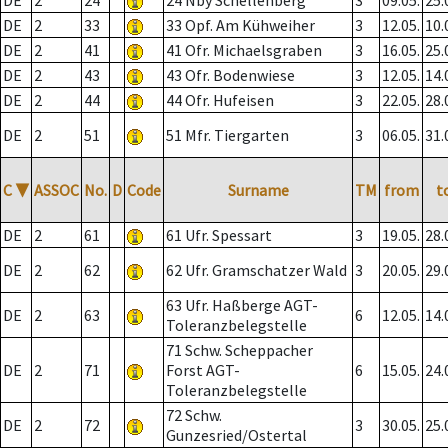
DE
2
24
24 Nby Schellenberg
3
09.05.
25.
DE
2
33
33 Opf. Am Kühweiher
3
12.05.
10.
DE
2
41
41 Ofr. Michaelsgraben
3
16.05.
25.
DE
2
43
43 Ofr. Bodenwiese
3
12.05.
14.
DE
2
44
44 Ofr. Hufeisen
3
22.05.
28.
DE
2
51
51 Mfr. Tiergarten
3
06.05.
31.
C
▼
ASSOC
No.
D
Code
Surname
TM
from
t
DE
2
61
61 Ufr. Spessart
3
19.05.
28.
DE
2
62
62 Ufr. Gramschatzer Wald
3
20.05.
29.
63 Ufr. Haßberge AGT-
DE
2
63
6
12.05.
14.
Toleranzbelegstelle
71 Schw. Scheppacher
DE
2
71
Forst AGT-
6
15.05.
24.
Toleranzbelegstelle
72 Schw.
DE
2
72
3
30.05.
25.
Gunzesried/Ostertal