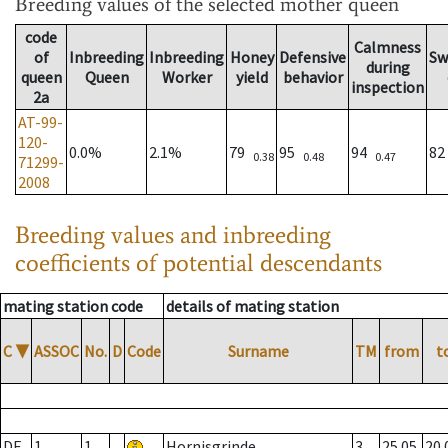
Breeding values
of the selected mother queen
code
Calmness
of
Inbreeding
Inbreeding
Honey
Defensive
Sw
during
queen
Queen
Worker
yield
behavior
inspection
2a
AT-99-
120-
0.0%
2.1%
79
95
94
8
0.38
0.48
0.47
71299-
2008
Breeding values and inbreeding
coefficients of potential descendants
mating station code
details of mating station
C
▼
ASSOC
No.
D
Code
Surname
TM
from
t
DE
1
1
Hornisgrinde
3
25.05.
20.