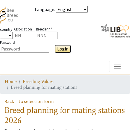
Language
:
Association
Breeder n°
country
Password
Login
Toggle
Home
Breeding Values
Breed planning for mating stations
Back
to selection form
Breed planning for mating stations
2026