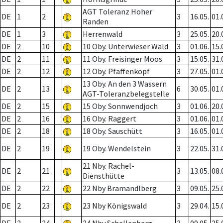
AGT Toleranz Hoher
DE
1
2
3
16.05.
01.
Randen
DE
1
3
Herrenwald
3
25.05.
20.
DE
2
10
10 Oby. Unterwieser Wald
3
01.06.
15.
DE
2
11
11 Oby. Freisinger Moos
3
15.05.
31.
DE
2
12
12 Oby. Pfaffenkopf
3
27.05.
01.
13 Oby. An den 3 Wassern
DE
2
13
6
30.05.
01.
AGT-Toleranzbelegstelle
DE
2
15
15 Oby. Sonnwendjoch
3
01.06.
20.
DE
2
16
16 Oby. Raggert
3
01.06.
01.
DE
2
18
18 Oby. Sauschütt
3
16.05.
01.
DE
2
19
19 Oby. Wendelstein
3
22.05.
31.
21 Nby. Rachel-
DE
2
21
3
13.05.
08.
Diensthütte
DE
2
22
22 Nby Bramandlberg
3
09.05.
25.
DE
2
23
23 Nby Königswald
3
29.04.
15.