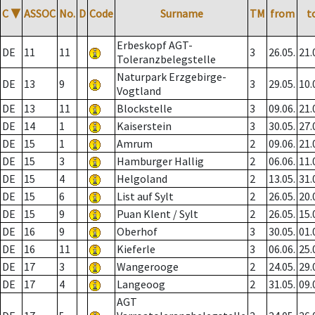
C
▼
ASSOC
No.
D
Code
Surname
TM
from
t
Erbeskopf AGT-
DE
11
11
3
26.05.
21.
Toleranzbelegstelle
Naturpark Erzgebirge-
DE
13
9
3
29.05.
10.
Vogtland
DE
13
11
Blockstelle
3
09.06.
21.
DE
14
1
Kaiserstein
3
30.05.
27.
DE
15
1
Amrum
2
09.06.
21.
DE
15
3
Hamburger Hallig
2
06.06.
11.
DE
15
4
Helgoland
2
13.05.
31.
DE
15
6
List auf Sylt
2
26.05.
20.
DE
15
9
Puan Klent / Sylt
2
26.05.
15.
DE
16
9
Oberhof
3
30.05.
01.
DE
16
11
Kieferle
3
06.06.
25.
DE
17
3
Wangerooge
2
24.05.
29.
DE
17
4
Langeoog
2
31.05.
09.
AGT