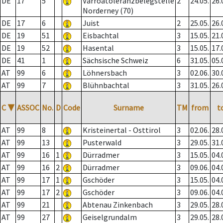
DE
17
5
Varroatoleranzbelegstelle
2
24.05.
26.
Norderney (70)
DE
17
6
Juist
2
25.05.
26.
DE
19
51
Eisbachtal
3
15.05.
21.
DE
19
52
Hasental
3
15.05.
17.
DE
41
1
Sächsische Schweiz
6
31.05.
05.
AT
99
6
Löhnersbach
3
02.06.
30.
AT
99
7
Blühnbachtal
3
31.05.
26.
C
▼
ASSOC
No.
D
Code
Surname
TM
from
t
AT
99
8
Kristeinertal - Osttirol
3
02.06.
28.
AT
99
13
Pusterwald
3
29.05.
31.
AT
99
16
1
Dürradmer
3
15.05.
04.
AT
99
16
2
Dürradmer
3
09.06.
04.
AT
99
17
1
Gschöder
3
15.05.
04.
AT
99
17
2
Gschöder
3
09.06.
04.
AT
99
21
Abtenau Zinkenbach
3
29.05.
28.
AT
99
27
Geiselgrundalm
3
29.05.
28.