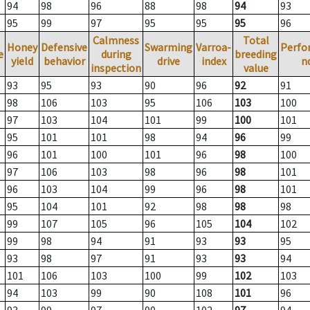
94
98
96
88
98
94
93
95
99
97
95
95
95
96
Calmness
Total
Honey
Defensive
Swarming
Varroa-
Perfo
e
during
breeding
yield
behavior
drive
index
n
inspection
value
93
95
93
90
96
92
91
98
106
103
95
106
103
100
97
103
104
101
99
100
101
95
101
101
98
94
96
99
96
101
100
101
96
98
100
97
106
103
98
96
98
101
96
103
104
99
96
98
101
95
104
101
92
98
98
98
99
107
105
96
105
104
102
99
98
94
91
93
93
95
93
98
97
91
93
93
94
101
106
103
100
99
102
103
94
103
99
90
108
101
96