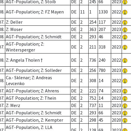
08.
AGT-Population, Z: Stoib
DE
2
245
66
2023
08.
AGT-Population; Z: FZ Mayen
DE
11
1
1330
2022
07.
Z: Deller
DE
2
254
117
2022
08.
Z: Moser
DE
2
363
207
2023
08.
AGT-Population; Z: Schmidt
DE
2
293
46
2022
AGT-Population; Z:
07.
DE
2
211
318
2023
Wintersperger
08.
Z: Angela Tholen †
DE
2
736
240
2022
07.
AGT-Population; Z: Solleder
DE
2
256
780
2023
Ca.- Sklenar; Z: Andreas
08.
DE
2
308
14
2022
Levcenko
07.
AGT-Population; Z: Ahrens
DE
2
221
74
2023
07.
AGT Population; Z: Thein
DE
2
752
14
2023
07.
Z: Merz
DE
2
737
11
2023
07.
AGT-Population; Z: Schmidt
DE
2
293
66
2023
07.
AGT-Population, Z: Kempter
DE
2
298
45
2020
AGT-Population, Z: LLA
07.
DE
2
128
69
2023