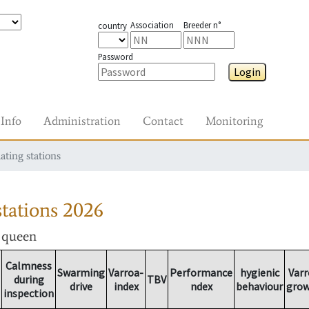
Association
Breeder n°
country
Password
Login
Info
Administration
Contact
Monitoring
ating stations
tations
2026
r queen
Calmness
Swarming
Varroa-
Performance
hygienic
Varr
during
TBV
drive
index
ndex
behaviour
gro
inspection