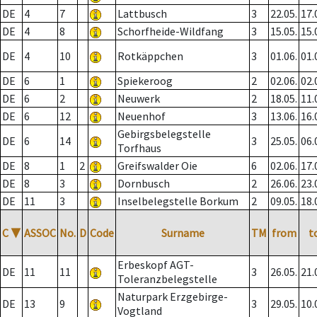
DE
4
7
Lattbusch
3
22.05.
17.
DE
4
8
Schorfheide-Wildfang
3
15.05.
15.
DE
4
10
Rotkäppchen
3
01.06.
01.
DE
6
1
Spiekeroog
2
02.06.
02.
DE
6
2
Neuwerk
2
18.05.
11.
DE
6
12
Neuenhof
3
13.06.
16.
Gebirgsbelegstelle
DE
6
14
3
25.05.
06.
Torfhaus
DE
8
1
2
Greifswalder Oie
6
02.06.
17.
DE
8
3
Dornbusch
2
26.06.
23.
DE
11
3
Inselbelegstelle Borkum
2
09.05.
18.
C
▼
ASSOC
No.
D
Code
Surname
TM
from
t
Erbeskopf AGT-
DE
11
11
3
26.05.
21.
Toleranzbelegstelle
Naturpark Erzgebirge-
DE
13
9
3
29.05.
10.
Vogtland