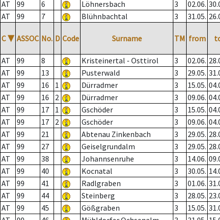
AT
99
6
Löhnersbach
3
02.06.
30.
AT
99
7
Blühnbachtal
3
31.05.
26.
C
▼
ASSOC
No.
D
Code
Surname
TM
from
t
AT
99
8
Kristeinertal - Osttirol
3
02.06.
28.
AT
99
13
Pusterwald
3
29.05.
31.
AT
99
16
1
Dürradmer
3
15.05.
04.
AT
99
16
2
Dürradmer
3
09.06.
04.
AT
99
17
1
Gschöder
3
15.05.
04.
AT
99
17
2
Gschöder
3
09.06.
04.
AT
99
21
Abtenau Zinkenbach
3
29.05.
28.
AT
99
27
Geiselgrundalm
3
29.05.
28.
AT
99
38
Johannsenruhe
3
14.06.
09.
AT
99
40
Kocnatal
3
30.05.
14.
AT
99
41
Radlgraben
3
01.06.
31.
AT
99
44
Steinberg
3
28.05.
23.
AT
99
45
Gößgraben
3
15.05.
31.