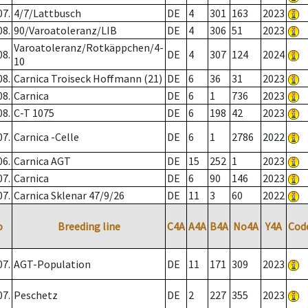
07.
4/7/Lattbusch
DE
4
301
163
2023
08.
90/Varoatoleranz/LIB
DE
4
306
51
2023
Varoatoleranz/Rotkäppchen/4-
08.
DE
4
307
124
2024
10
08.
Carnica Troiseck Hoffmann (21)
DE
6
36
31
2023
08.
Carnica
DE
6
1
736
2023
08.
C-T 1075
DE
6
198
42
2023
07.
Carnica -Celle
DE
6
1
2786
2022
06.
Carnica AGT
DE
15
252
1
2023
07.
Carnica
DE
6
90
146
2023
07.
Carnica Sklenar 47/9/26
DE
11
3
60
2022
o
Breeding line
C4A
A4A
B4A
No4A
Y4A
Cod
07.
AGT-Population
DE
11
171
309
2023
07.
Peschetz
DE
2
227
355
2023