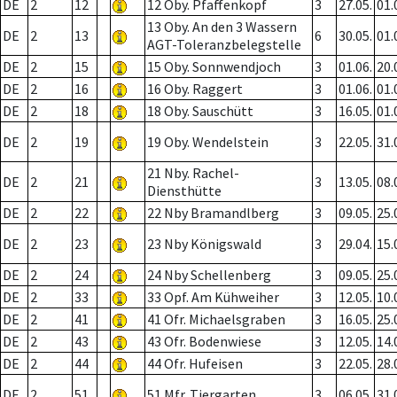
DE
2
12
12 Oby. Pfaffenkopf
3
27.05.
01.
13 Oby. An den 3 Wassern
DE
2
13
6
30.05.
01.
AGT-Toleranzbelegstelle
DE
2
15
15 Oby. Sonnwendjoch
3
01.06.
20.
DE
2
16
16 Oby. Raggert
3
01.06.
01.
DE
2
18
18 Oby. Sauschütt
3
16.05.
01.
DE
2
19
19 Oby. Wendelstein
3
22.05.
31.
21 Nby. Rachel-
DE
2
21
3
13.05.
08.
Diensthütte
DE
2
22
22 Nby Bramandlberg
3
09.05.
25.
DE
2
23
23 Nby Königswald
3
29.04.
15.
DE
2
24
24 Nby Schellenberg
3
09.05.
25.
DE
2
33
33 Opf. Am Kühweiher
3
12.05.
10.
DE
2
41
41 Ofr. Michaelsgraben
3
16.05.
25.
DE
2
43
43 Ofr. Bodenwiese
3
12.05.
14.
DE
2
44
44 Ofr. Hufeisen
3
22.05.
28.
DE
2
51
51 Mfr. Tiergarten
3
06.05.
31.