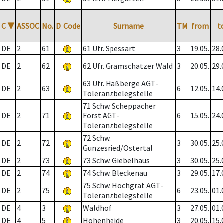
C
▼
ASSOC
No.
D
Code
Surname
TM
from
t
DE
2
61
61 Ufr. Spessart
3
19.05.
28.
DE
2
62
62 Ufr. Gramschatzer Wald
3
20.05.
29.
63 Ufr. Haßberge AGT-
DE
2
63
6
12.05.
14.
Toleranzbelegstelle
71 Schw. Scheppacher
DE
2
71
Forst AGT-
6
15.05.
24.
Toleranzbelegstelle
72 Schw.
DE
2
72
3
30.05.
25.
Gunzesried/Ostertal
DE
2
73
73 Schw. Giebelhaus
3
30.05.
25.
DE
2
74
74 Schw. Bleckenau
3
29.05.
17.
75 Schw. Hochgrat AGT-
DE
2
75
6
23.05.
01.
Toleranzbelegstelle
DE
4
3
Waldhof
3
27.05.
01.
DE
4
5
Hohenheide
3
20.05.
15.