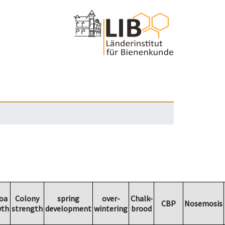
oa
Colony
spring
over-
Chalk-
CBP
Nosemosis
wth
strength
development
wintering
brood