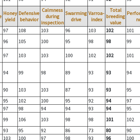
Calmness
Total
Honey
Defensive
Swarming
Varroa-
Perfo
e
during
breeding
yield
behavior
drive
index
n
inspection
value
97
108
103
96
103
102
101
96
105
100
95
98
98
99
97
103
103
100
102
102
101
94
99
98
89
93
93
94
90
103
103
87
93
93
95
95
102
100
95
92
94
97
97
98
94
94
93
94
95
99
106
103
98
98
101
102
93
95
92
86
73
80
90
103
100
97
98
93
96
100