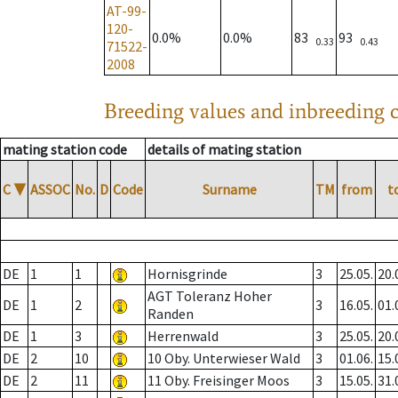
AT-99-
120-
0.0%
0.0%
83
93
0.33
0.43
71522-
2008
Breeding values and inbreeding c
mating station code
details of mating station
C
▼
ASSOC
No.
D
Code
Surname
TM
from
t
DE
1
1
Hornisgrinde
3
25.05.
20.
AGT Toleranz Hoher
DE
1
2
3
16.05.
01.
Randen
DE
1
3
Herrenwald
3
25.05.
20.
DE
2
10
10 Oby. Unterwieser Wald
3
01.06.
15.
DE
2
11
11 Oby. Freisinger Moos
3
15.05.
31.