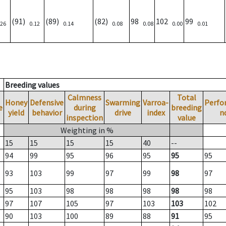
(91)
(89)
(82)
98
102
99
.26
0.12
0.14
0.08
0.08
0.00
0.01
Breeding values
Calmness
Total
Honey
Defensive
Swarming
Varroa-
Perfo
e
during
breeding
yield
behavior
drive
index
n
inspection
value
Weighting in %
15
15
15
15
40
--
94
99
95
96
95
95
95
93
103
99
97
99
98
97
95
103
98
98
98
98
98
97
107
105
97
103
103
102
90
103
100
89
88
91
95