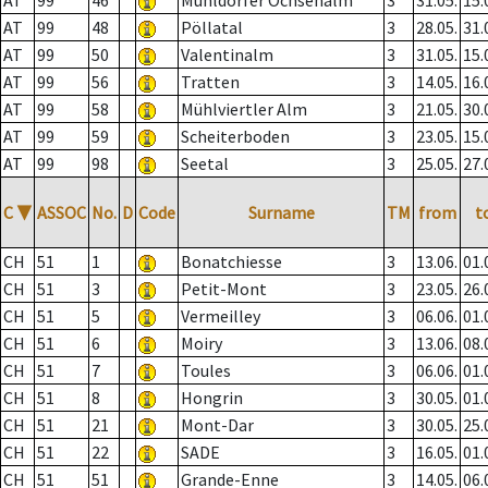
AT
99
46
Mühldorfer Ochsenalm
3
31.05.
15.
AT
99
48
Pöllatal
3
28.05.
31.
AT
99
50
Valentinalm
3
31.05.
15.
AT
99
56
Tratten
3
14.05.
16.
AT
99
58
Mühlviertler Alm
3
21.05.
30.
AT
99
59
Scheiterboden
3
23.05.
15.
AT
99
98
Seetal
3
25.05.
27.
C
▼
ASSOC
No.
D
Code
Surname
TM
from
t
CH
51
1
Bonatchiesse
3
13.06.
01.
CH
51
3
Petit-Mont
3
23.05.
26.
CH
51
5
Vermeilley
3
06.06.
01.
CH
51
6
Moiry
3
13.06.
08.
CH
51
7
Toules
3
06.06.
01.
CH
51
8
Hongrin
3
30.05.
01.
CH
51
21
Mont-Dar
3
30.05.
25.
CH
51
22
SADE
3
16.05.
01.
CH
51
51
Grande-Enne
3
14.05.
06.