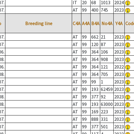
07.
IT
20
68
1013
2024
07.
AT
99
400
745
2023
o
Breeding line
C4A
A4A
B4A
No4A
Y4A
Cod
07.
AT
99
662
21
2023
07.
AT
99
120
87
2023
06.
AT
99
364
106
2023
08.
AT
99
364
908
2023
06.
AT
99
364
121
2022
08.
AT
99
364
705
2023
07.
AT
99
99
1
2023
07.
AT
99
193
62459
2023
08.
AT
99
377
92
2023
08.
AT
99
193
63000
2023
07.
AT
99
169
223
2023
07.
AT
99
888
331
2023
07.
AT
99
377
501
2023