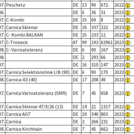
07.
Peschetz
DE
13
90
672
2022
06.
DE
6
36
31
2023
07.
C-Kombi
DE
15
69
8
2022
07.
Carnica Sklenar
DE
16
337
232
2023
07.
C- Kombi BALKAN
DE
15
233
12
2022
07.
C-Troiseck
AT
99
193
62961
2023
08.
C- Varroatoleranz
DE
6
90
167
2023
08.
DE
2
293
66
2023
07.
DE
16
310
147
2023
07.
Carnica Selektionslinie LIB (90)
DE
6
90
170
2023
08.
Carnica-03 (40)
DE
17
208
49
2023
07.
Carnica Varroatoleranz (SMR)
DE
7
45
658
2023
07.
Carnica Sklenar 47/9/26 (13)
DE
14
21
1317
2022
07.
Carnica AGT
DE
19
346
803
2023
07.
Carnica
DE
2
266
231
2023
08.
Carnica Kirchhain
DE
7
45
662
2023