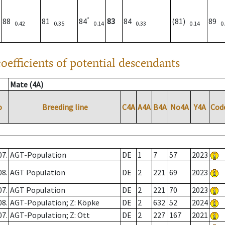
*
88
81
84
83
84
(81)
89
0.42
0.35
0.14
0.33
0.14
0
oefficients of potential descendants
Mate (4A)
o
Breeding line
C4A
A4A
B4A
No4A
Y4A
Cod
07.
AGT-Population
DE
1
7
57
2023
08.
AGT Population
DE
2
221
69
2023
07.
AGT Population
DE
2
221
70
2023
08.
AGT-Population; Z: Köpke
DE
2
632
52
2024
07.
AGT-Population; Z: Ott
DE
2
227
167
2021