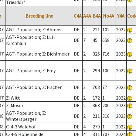
Triesdorf
o
Breeding line
C4A
A4A
B4A
No4A
Y4A
Cod
07.
AGT-Population; Z: Ahrens
DE
2
221
102
2022
AGT-Population; Z: LLH
07.
DE
7
45
658
2023
Kirchhain
07.
AGT-Population; Z: Bichlmeier
DE
2
326
716
2023
07.
AGT-Population, Z: Frey
DE
2
294
100
2022
07.
AGT-Population, Z: Fischer
DE
2
703
77
2022
07.
Z: Witt
DE
2
172
1
2022
07.
Z: Moser
DE
2
363
200
2023
AGT-Population, Z:
08.
DE
2
211
318
2023
Wintersperger
08.
C-4-3 Waldhof
DE
4
279
1
2022
07.
C-4-5 Hohenheide
DE
4
311
707
2024