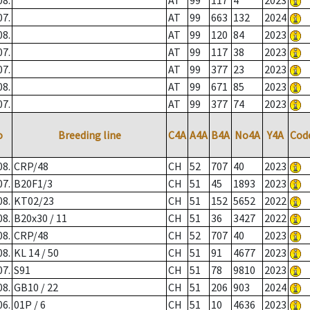
08.
AT
99
117
4
2023
07.
AT
99
663
132
2024
08.
AT
99
120
84
2023
07.
AT
99
117
38
2023
07.
AT
99
377
23
2023
08.
AT
99
671
85
2023
07.
AT
99
377
74
2023
o
Breeding line
C4A
A4A
B4A
No4A
Y4A
Cod
08.
CRP/48
CH
52
707
40
2023
07.
B20F1/3
CH
51
45
1893
2023
08.
KT02/23
CH
51
152
5652
2022
08.
B20x30 / 11
CH
51
36
3427
2022
08.
CRP/48
CH
52
707
40
2023
08.
KL 14 / 50
CH
51
91
4677
2023
07.
S91
CH
51
78
9810
2023
08.
GB10 / 22
CH
51
206
903
2024
06.
01P / 6
CH
51
10
4636
2023