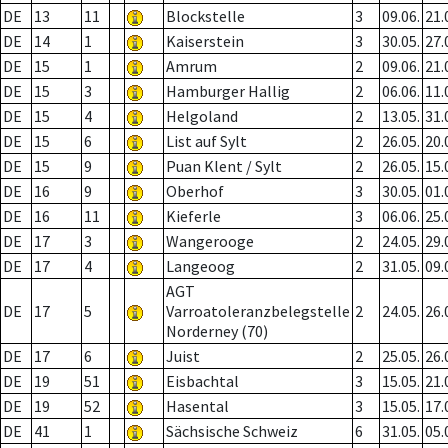
DE
13
11
Blockstelle
3
09.06.
21.
DE
14
1
Kaiserstein
3
30.05.
27.
DE
15
1
Amrum
2
09.06.
21.
DE
15
3
Hamburger Hallig
2
06.06.
11.
DE
15
4
Helgoland
2
13.05.
31.
DE
15
6
List auf Sylt
2
26.05.
20.
DE
15
9
Puan Klent / Sylt
2
26.05.
15.
DE
16
9
Oberhof
3
30.05.
01.
DE
16
11
Kieferle
3
06.06.
25.
DE
17
3
Wangerooge
2
24.05.
29.
DE
17
4
Langeoog
2
31.05.
09.
AGT
DE
17
5
Varroatoleranzbelegstelle
2
24.05.
26.
Norderney (70)
DE
17
6
Juist
2
25.05.
26.
DE
19
51
Eisbachtal
3
15.05.
21.
DE
19
52
Hasental
3
15.05.
17.
DE
41
1
Sächsische Schweiz
6
31.05.
05.