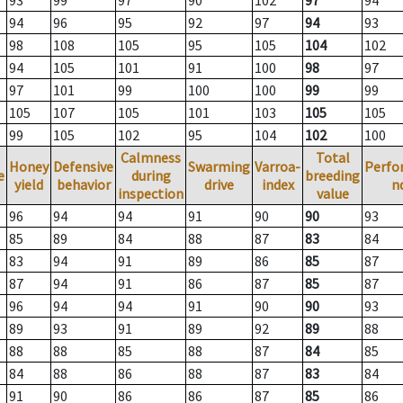
93
99
97
90
102
97
94
94
96
95
92
97
94
93
98
108
105
95
105
104
102
94
105
101
91
100
98
97
97
101
99
100
100
99
99
105
107
105
101
103
105
105
99
105
102
95
104
102
100
Calmness
Total
Honey
Defensive
Swarming
Varroa-
Perfo
e
during
breeding
yield
behavior
drive
index
n
inspection
value
96
94
94
91
90
90
93
85
89
84
88
87
83
84
83
94
91
89
86
85
87
87
94
91
86
87
85
87
96
94
94
91
90
90
93
89
93
91
89
92
89
88
88
88
85
88
87
84
85
84
88
86
88
87
83
84
91
90
86
86
87
85
86