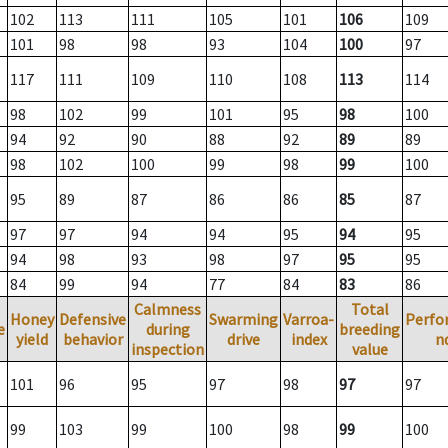
102
113
111
105
101
106
109
101
98
98
93
104
100
97
117
111
109
110
108
113
114
98
102
99
101
95
98
100
94
92
90
88
92
89
89
98
102
100
99
98
99
100
95
89
87
86
86
85
87
97
97
94
94
95
94
95
94
98
93
98
97
95
95
84
99
94
77
84
83
86
Calmness
Total
Honey
Defensive
Swarming
Varroa-
Perfo
e
during
breeding
yield
behavior
drive
index
n
inspection
value
101
96
95
97
98
97
97
99
103
99
100
98
99
100