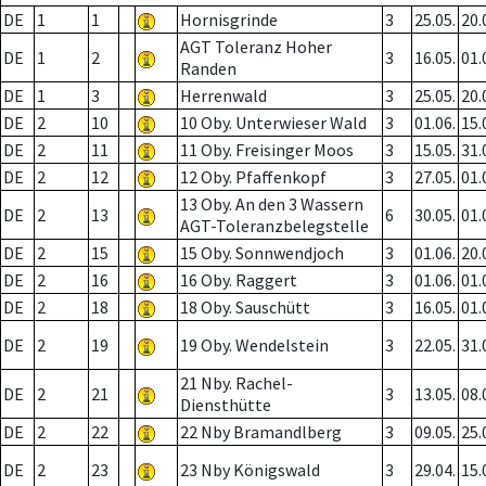
DE
1
1
Hornisgrinde
3
25.05.
20.
AGT Toleranz Hoher
DE
1
2
3
16.05.
01.
Randen
DE
1
3
Herrenwald
3
25.05.
20.
DE
2
10
10 Oby. Unterwieser Wald
3
01.06.
15.
DE
2
11
11 Oby. Freisinger Moos
3
15.05.
31.
DE
2
12
12 Oby. Pfaffenkopf
3
27.05.
01.
13 Oby. An den 3 Wassern
DE
2
13
6
30.05.
01.
AGT-Toleranzbelegstelle
DE
2
15
15 Oby. Sonnwendjoch
3
01.06.
20.
DE
2
16
16 Oby. Raggert
3
01.06.
01.
DE
2
18
18 Oby. Sauschütt
3
16.05.
01.
DE
2
19
19 Oby. Wendelstein
3
22.05.
31.
21 Nby. Rachel-
DE
2
21
3
13.05.
08.
Diensthütte
DE
2
22
22 Nby Bramandlberg
3
09.05.
25.
DE
2
23
23 Nby Königswald
3
29.04.
15.