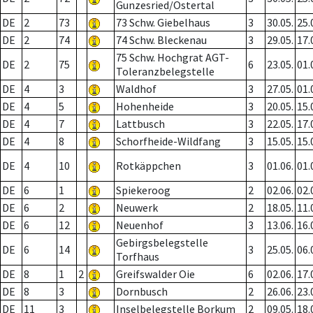
Gunzesried/Ostertal
DE
2
73
73 Schw. Giebelhaus
3
30.05.
25.
DE
2
74
74 Schw. Bleckenau
3
29.05.
17.
75 Schw. Hochgrat AGT-
DE
2
75
6
23.05.
01.
Toleranzbelegstelle
DE
4
3
Waldhof
3
27.05.
01.
DE
4
5
Hohenheide
3
20.05.
15.
DE
4
7
Lattbusch
3
22.05.
17.
DE
4
8
Schorfheide-Wildfang
3
15.05.
15.
DE
4
10
Rotkäppchen
3
01.06.
01.
DE
6
1
Spiekeroog
2
02.06.
02.
DE
6
2
Neuwerk
2
18.05.
11.
DE
6
12
Neuenhof
3
13.06.
16.
Gebirgsbelegstelle
DE
6
14
3
25.05.
06.
Torfhaus
DE
8
1
2
Greifswalder Oie
6
02.06.
17.
DE
8
3
Dornbusch
2
26.06.
23.
DE
11
3
Inselbelegstelle Borkum
2
09.05.
18.