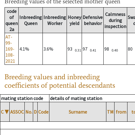
Breeding values
of the selected mother queen
code
Calmness
of
Inbreeding
Inbreeding
Honey
Defensive
Sw
during
queen
Queen
Worker
yield
behavior
inspection
2a
AT-
99-
169-
4.1%
3.6%
93
97
98
80
0.31
0.41
0.40
108-
2021
Breeding values and inbreeding
coefficients of potential descendants
mating station code
details of mating station
C
▼
ASSOC
No.
D
Code
Surname
TM
from
t