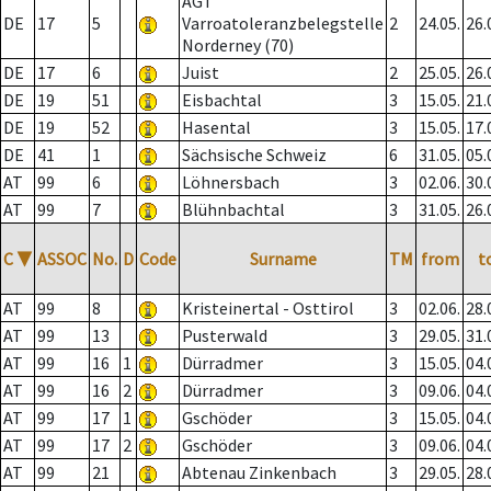
AGT
DE
17
5
Varroatoleranzbelegstelle
2
24.05.
26.
Norderney (70)
DE
17
6
Juist
2
25.05.
26.
DE
19
51
Eisbachtal
3
15.05.
21.
DE
19
52
Hasental
3
15.05.
17.
DE
41
1
Sächsische Schweiz
6
31.05.
05.
AT
99
6
Löhnersbach
3
02.06.
30.
AT
99
7
Blühnbachtal
3
31.05.
26.
C
▼
ASSOC
No.
D
Code
Surname
TM
from
t
AT
99
8
Kristeinertal - Osttirol
3
02.06.
28.
AT
99
13
Pusterwald
3
29.05.
31.
AT
99
16
1
Dürradmer
3
15.05.
04.
AT
99
16
2
Dürradmer
3
09.06.
04.
AT
99
17
1
Gschöder
3
15.05.
04.
AT
99
17
2
Gschöder
3
09.06.
04.
AT
99
21
Abtenau Zinkenbach
3
29.05.
28.