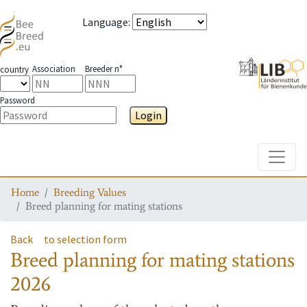
Language
:
Association
Breeder n°
country
Password
Login
Toggle
Home
Breeding Values
Breed planning for mating stations
Back
to selection form
Breed planning for mating stations
2026