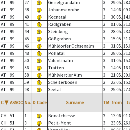
AT
99
27
Geiselgrundalm
3
29.05.
28.
AT
99
38
Johannsenruhe
3
14.06.
09.
AT
99
40
Kocnatal
3
30.05.
14.
AT
99
41
Radlgraben
3
01.06.
31.
AT
99
44
Steinberg
3
28.05.
23.
AT
99
45
Gößgraben
3
15.05.
31.
AT
99
46
Mühldorfer Ochsenalm
3
31.05.
15.
AT
99
48
Pöllatal
3
28.05.
31.
AT
99
50
Valentinalm
3
31.05.
15.
AT
99
56
Tratten
3
14.05.
16.
AT
99
58
Mühlviertler Alm
3
21.05.
30.
AT
99
59
Scheiterboden
3
23.05.
15.
AT
99
98
Seetal
3
25.05.
27.
C
▼
ASSOC
No.
D
Code
Surname
TM
from
t
CH
51
1
Bonatchiesse
3
13.06.
01.
CH
51
3
Petit-Mont
3
23.05.
26.