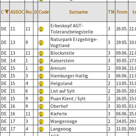
C
▼
ASSOC
No.
D
Code
Surname
TM
from
t
Erbeskopf AGT-
DE
11
11
3
26.05.
21.
Toleranzbelegstelle
Naturpark Erzgebirge-
DE
13
9
3
29.05.
10.
Vogtland
DE
13
11
Blockstelle
3
09.06.
21.
DE
14
1
Kaiserstein
3
30.05.
27.
DE
15
1
Amrum
2
09.06.
21.
DE
15
3
Hamburger Hallig
2
06.06.
11.
DE
15
4
Helgoland
2
13.05.
31.
DE
15
6
List auf Sylt
2
26.05.
20.
DE
15
9
Puan Klent / Sylt
2
26.05.
15.
DE
16
9
Oberhof
3
30.05.
01.
DE
16
11
Kieferle
3
06.06.
25.
DE
17
3
Wangerooge
2
24.05.
29.
DE
17
4
Langeoog
2
31.05.
09.