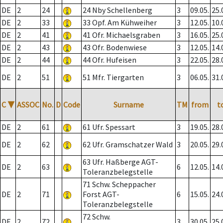
DE
2
24
24 Nby Schellenberg
3
09.05.
25.
DE
2
33
33 Opf. Am Kühweiher
3
12.05.
10.
DE
2
41
41 Ofr. Michaelsgraben
3
16.05.
25.
DE
2
43
43 Ofr. Bodenwiese
3
12.05.
14.
DE
2
44
44 Ofr. Hufeisen
3
22.05.
28.
DE
2
51
51 Mfr. Tiergarten
3
06.05.
31.
C
▼
ASSOC
No.
D
Code
Surname
TM
from
t
DE
2
61
61 Ufr. Spessart
3
19.05.
28.
DE
2
62
62 Ufr. Gramschatzer Wald
3
20.05.
29.
63 Ufr. Haßberge AGT-
DE
2
63
6
12.05.
14.
Toleranzbelegstelle
71 Schw. Scheppacher
DE
2
71
Forst AGT-
6
15.05.
24.
Toleranzbelegstelle
72 Schw.
DE
2
72
3
30.05.
25.