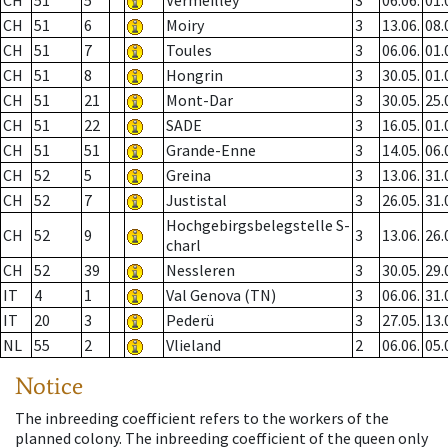
CH
51
5
Vermeilley
3
06.06.
01.
CH
51
6
Moiry
3
13.06.
08.
CH
51
7
Toules
3
06.06.
01.
CH
51
8
Hongrin
3
30.05.
01.
CH
51
21
Mont-Dar
3
30.05.
25.
CH
51
22
SADE
3
16.05.
01.
CH
51
51
Grande-Enne
3
14.05.
06.
CH
52
5
Greina
3
13.06.
31.
CH
52
7
Justistal
3
26.05.
31.
Hochgebirgsbelegstelle S-
CH
52
9
3
13.06.
26.
charl
CH
52
39
Nessleren
3
30.05.
29.
IT
4
1
Val Genova (TN)
3
06.06.
31.
IT
20
3
Pederü
3
27.05.
13.
NL
55
2
Vlieland
2
06.06.
05.
Notice
The inbreeding coefficient refers to the workers of the
planned colony. The inbreeding coefficient of the queen only