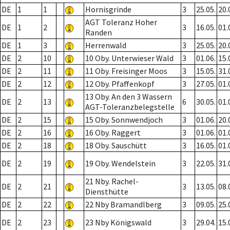
DE
1
1
Hornisgrinde
3
25.05.
20.
AGT Toleranz Hoher
DE
1
2
3
16.05.
01.
Randen
DE
1
3
Herrenwald
3
25.05.
20.
DE
2
10
10 Oby. Unterwieser Wald
3
01.06.
15.
DE
2
11
11 Oby. Freisinger Moos
3
15.05.
31.
DE
2
12
12 Oby. Pfaffenkopf
3
27.05.
01.
13 Oby. An den 3 Wassern
DE
2
13
6
30.05.
01.
AGT-Toleranzbelegstelle
DE
2
15
15 Oby. Sonnwendjoch
3
01.06.
20.
DE
2
16
16 Oby. Raggert
3
01.06.
01.
DE
2
18
18 Oby. Sauschütt
3
16.05.
01.
DE
2
19
19 Oby. Wendelstein
3
22.05.
31.
21 Nby. Rachel-
DE
2
21
3
13.05.
08.
Diensthütte
DE
2
22
22 Nby Bramandlberg
3
09.05.
25.
DE
2
23
23 Nby Königswald
3
29.04.
15.