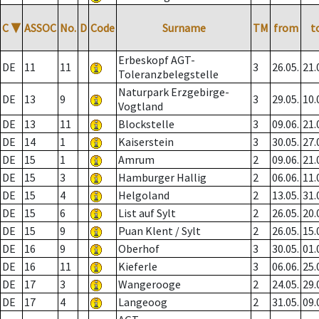
C
▼
ASSOC
No.
D
Code
Surname
TM
from
t
Erbeskopf AGT-
DE
11
11
3
26.05.
21.
Toleranzbelegstelle
Naturpark Erzgebirge-
DE
13
9
3
29.05.
10.
Vogtland
DE
13
11
Blockstelle
3
09.06.
21.
DE
14
1
Kaiserstein
3
30.05.
27.
DE
15
1
Amrum
2
09.06.
21.
DE
15
3
Hamburger Hallig
2
06.06.
11.
DE
15
4
Helgoland
2
13.05.
31.
DE
15
6
List auf Sylt
2
26.05.
20.
DE
15
9
Puan Klent / Sylt
2
26.05.
15.
DE
16
9
Oberhof
3
30.05.
01.
DE
16
11
Kieferle
3
06.06.
25.
DE
17
3
Wangerooge
2
24.05.
29.
DE
17
4
Langeoog
2
31.05.
09.