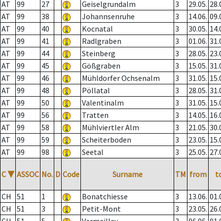
AT
99
27
Geiselgrundalm
3
29.05.
28.
AT
99
38
Johannsenruhe
3
14.06.
09.
AT
99
40
Kocnatal
3
30.05.
14.
AT
99
41
Radlgraben
3
01.06.
31.
AT
99
44
Steinberg
3
28.05.
23.
AT
99
45
Gößgraben
3
15.05.
31.
AT
99
46
Mühldorfer Ochsenalm
3
31.05.
15.
AT
99
48
Pöllatal
3
28.05.
31.
AT
99
50
Valentinalm
3
31.05.
15.
AT
99
56
Tratten
3
14.05.
16.
AT
99
58
Mühlviertler Alm
3
21.05.
30.
AT
99
59
Scheiterboden
3
23.05.
15.
AT
99
98
Seetal
3
25.05.
27.
C
▼
ASSOC
No.
D
Code
Surname
TM
from
t
CH
51
1
Bonatchiesse
3
13.06.
01.
CH
51
3
Petit-Mont
3
23.05.
26.