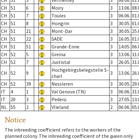
CH
51
5
Vermeilley
3
06.06.
01.
CH
51
6
Moiry
3
13.06.
08.
CH
51
7
Toules
3
06.06.
01.
CH
51
8
Hongrin
3
30.05.
01.
CH
51
21
Mont-Dar
3
30.05.
25.
CH
51
22
SADE
3
16.05.
01.
CH
51
51
Grande-Enne
3
14.05.
06.
CH
52
5
Greina
3
13.06.
31.
CH
52
7
Justistal
3
26.05.
31.
Hochgebirgsbelegstelle S-
CH
52
9
3
13.06.
26.
charl
CH
52
39
Nessleren
3
30.05.
29.
IT
4
1
Val Genova (TN)
3
06.06.
31.
IT
20
3
Pederü
3
27.05.
13.
NL
55
2
Vlieland
2
06.06.
05.
Notice
The inbreeding coefficient refers to the workers of the
planned colony. The inbreeding coefficient of the queen only