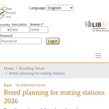
Language
:
Association
Breeder n°
country
Password
Login
Toggle
Home
Breeding Values
Breed planning for mating stations
Back
to selection form
Breed planning for mating stations
2026