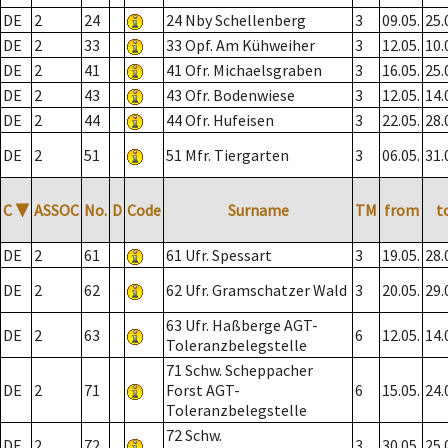
DE
2
24
24 Nby Schellenberg
3
09.05.
25.
DE
2
33
33 Opf. Am Kühweiher
3
12.05.
10.
DE
2
41
41 Ofr. Michaelsgraben
3
16.05.
25.
DE
2
43
43 Ofr. Bodenwiese
3
12.05.
14.
DE
2
44
44 Ofr. Hufeisen
3
22.05.
28.
DE
2
51
51 Mfr. Tiergarten
3
06.05.
31.
C
▼
ASSOC
No.
D
Code
Surname
TM
from
t
DE
2
61
61 Ufr. Spessart
3
19.05.
28.
DE
2
62
62 Ufr. Gramschatzer Wald
3
20.05.
29.
63 Ufr. Haßberge AGT-
DE
2
63
6
12.05.
14.
Toleranzbelegstelle
71 Schw. Scheppacher
DE
2
71
Forst AGT-
6
15.05.
24.
Toleranzbelegstelle
72 Schw.
DE
2
72
3
30.05.
25.