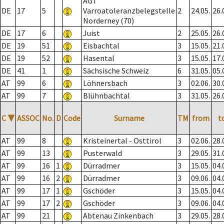
AGT
DE
17
5
Varroatoleranzbelegstelle
2
24.05.
26.
Norderney (70)
DE
17
6
Juist
2
25.05.
26.
DE
19
51
Eisbachtal
3
15.05.
21.
DE
19
52
Hasental
3
15.05.
17.
DE
41
1
Sächsische Schweiz
6
31.05.
05.
AT
99
6
Löhnersbach
3
02.06.
30.
AT
99
7
Blühnbachtal
3
31.05.
26.
C
▼
ASSOC
No.
D
Code
Surname
TM
from
t
AT
99
8
Kristeinertal - Osttirol
3
02.06.
28.
AT
99
13
Pusterwald
3
29.05.
31.
AT
99
16
1
Dürradmer
3
15.05.
04.
AT
99
16
2
Dürradmer
3
09.06.
04.
AT
99
17
1
Gschöder
3
15.05.
04.
AT
99
17
2
Gschöder
3
09.06.
04.
AT
99
21
Abtenau Zinkenbach
3
29.05.
28.