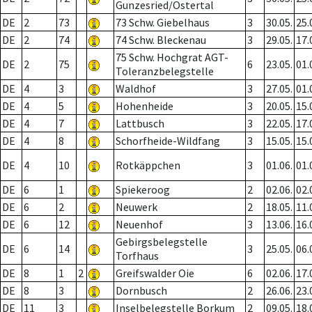
Gunzesried/Ostertal
DE
2
73
73 Schw. Giebelhaus
3
30.05.
25.
DE
2
74
74 Schw. Bleckenau
3
29.05.
17.
75 Schw. Hochgrat AGT-
DE
2
75
6
23.05.
01.
Toleranzbelegstelle
DE
4
3
Waldhof
3
27.05.
01.
DE
4
5
Hohenheide
3
20.05.
15.
DE
4
7
Lattbusch
3
22.05.
17.
DE
4
8
Schorfheide-Wildfang
3
15.05.
15.
DE
4
10
Rotkäppchen
3
01.06.
01.
DE
6
1
Spiekeroog
2
02.06.
02.
DE
6
2
Neuwerk
2
18.05.
11.
DE
6
12
Neuenhof
3
13.06.
16.
Gebirgsbelegstelle
DE
6
14
3
25.05.
06.
Torfhaus
DE
8
1
2
Greifswalder Oie
6
02.06.
17.
DE
8
3
Dornbusch
2
26.06.
23.
DE
11
3
Inselbelegstelle Borkum
2
09.05.
18.