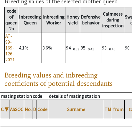
Breeding values
of the selected mother queen
code
Calmness
of
Inbreeding
Inbreeding
Honey
Defensive
Sw
during
queen
Queen
Worker
yield
behavior
inspection
2a
AT-
99-
169-
4.1%
3.6%
94
95
93
90
0.33
0.41
0.40
126-
2021
Breeding values and inbreeding
coefficients of potential descendants
mating station code
details of mating station
C
▼
ASSOC
No.
D
Code
Surname
TM
from
t