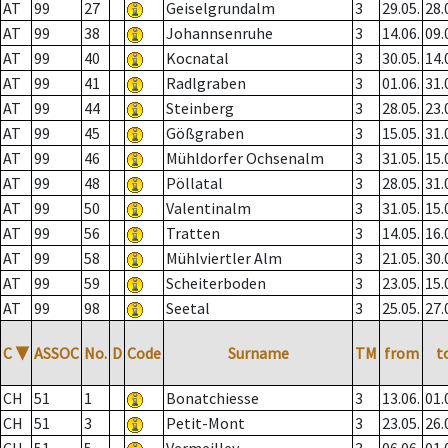
AT
99
27
Geiselgrundalm
3
29.05.
28.
AT
99
38
Johannsenruhe
3
14.06.
09.
AT
99
40
Kocnatal
3
30.05.
14.
AT
99
41
Radlgraben
3
01.06.
31.
AT
99
44
Steinberg
3
28.05.
23.
AT
99
45
Gößgraben
3
15.05.
31.
AT
99
46
Mühldorfer Ochsenalm
3
31.05.
15.
AT
99
48
Pöllatal
3
28.05.
31.
AT
99
50
Valentinalm
3
31.05.
15.
AT
99
56
Tratten
3
14.05.
16.
AT
99
58
Mühlviertler Alm
3
21.05.
30.
AT
99
59
Scheiterboden
3
23.05.
15.
AT
99
98
Seetal
3
25.05.
27.
C
▼
ASSOC
No.
D
Code
Surname
TM
from
t
CH
51
1
Bonatchiesse
3
13.06.
01.
CH
51
3
Petit-Mont
3
23.05.
26.