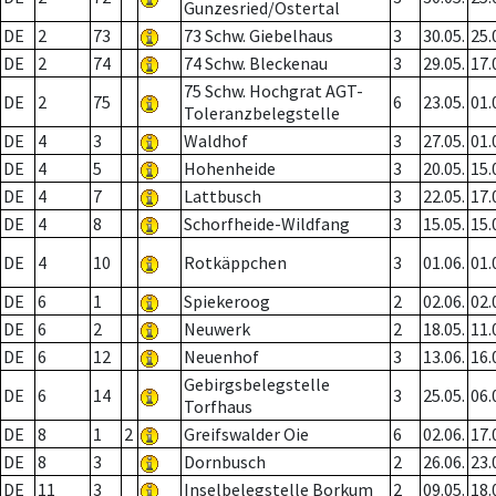
Gunzesried/Ostertal
DE
2
73
73 Schw. Giebelhaus
3
30.05.
25.
DE
2
74
74 Schw. Bleckenau
3
29.05.
17.
75 Schw. Hochgrat AGT-
DE
2
75
6
23.05.
01.
Toleranzbelegstelle
DE
4
3
Waldhof
3
27.05.
01.
DE
4
5
Hohenheide
3
20.05.
15.
DE
4
7
Lattbusch
3
22.05.
17.
DE
4
8
Schorfheide-Wildfang
3
15.05.
15.
DE
4
10
Rotkäppchen
3
01.06.
01.
DE
6
1
Spiekeroog
2
02.06.
02.
DE
6
2
Neuwerk
2
18.05.
11.
DE
6
12
Neuenhof
3
13.06.
16.
Gebirgsbelegstelle
DE
6
14
3
25.05.
06.
Torfhaus
DE
8
1
2
Greifswalder Oie
6
02.06.
17.
DE
8
3
Dornbusch
2
26.06.
23.
DE
11
3
Inselbelegstelle Borkum
2
09.05.
18.