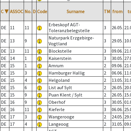
C
▼
ASSOC
No.
D
Code
Surname
TM
from
t
Erbeskopf AGT-
DE
11
11
3
26.05.
21.
Toleranzbelegstelle
Naturpark Erzgebirge-
DE
13
9
3
29.05.
10.
Vogtland
DE
13
11
Blockstelle
3
09.06.
21.
DE
14
1
Kaiserstein
3
30.05.
27.
DE
15
1
Amrum
2
09.06.
21.
DE
15
3
Hamburger Hallig
2
06.06.
11.
DE
15
4
Helgoland
2
13.05.
31.
DE
15
6
List auf Sylt
2
26.05.
20.
DE
15
9
Puan Klent / Sylt
2
26.05.
15.
DE
16
9
Oberhof
3
30.05.
01.
DE
16
11
Kieferle
3
06.06.
25.
DE
17
3
Wangerooge
2
24.05.
29.
DE
17
4
Langeoog
2
31.05.
09.