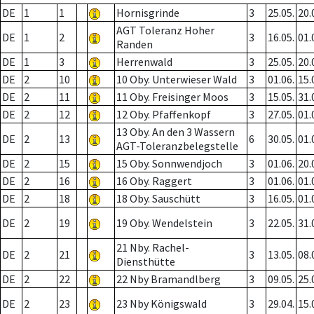
DE
1
1
Hornisgrinde
3
25.05.
20.
AGT Toleranz Hoher
DE
1
2
3
16.05.
01.
Randen
DE
1
3
Herrenwald
3
25.05.
20.
DE
2
10
10 Oby. Unterwieser Wald
3
01.06.
15.
DE
2
11
11 Oby. Freisinger Moos
3
15.05.
31.
DE
2
12
12 Oby. Pfaffenkopf
3
27.05.
01.
13 Oby. An den 3 Wassern
DE
2
13
6
30.05.
01.
AGT-Toleranzbelegstelle
DE
2
15
15 Oby. Sonnwendjoch
3
01.06.
20.
DE
2
16
16 Oby. Raggert
3
01.06.
01.
DE
2
18
18 Oby. Sauschütt
3
16.05.
01.
DE
2
19
19 Oby. Wendelstein
3
22.05.
31.
21 Nby. Rachel-
DE
2
21
3
13.05.
08.
Diensthütte
DE
2
22
22 Nby Bramandlberg
3
09.05.
25.
DE
2
23
23 Nby Königswald
3
29.04.
15.