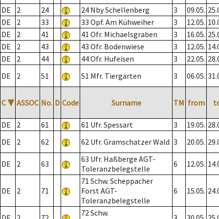
DE
2
24
24 Nby Schellenberg
3
09.05.
25.
DE
2
33
33 Opf. Am Kühweiher
3
12.05.
10.
DE
2
41
41 Ofr. Michaelsgraben
3
16.05.
25.
DE
2
43
43 Ofr. Bodenwiese
3
12.05.
14.
DE
2
44
44 Ofr. Hufeisen
3
22.05.
28.
DE
2
51
51 Mfr. Tiergarten
3
06.05.
31.
C
▼
ASSOC
No.
D
Code
Surname
TM
from
t
DE
2
61
61 Ufr. Spessart
3
19.05.
28.
DE
2
62
62 Ufr. Gramschatzer Wald
3
20.05.
29.
63 Ufr. Haßberge AGT-
DE
2
63
6
12.05.
14.
Toleranzbelegstelle
71 Schw. Scheppacher
DE
2
71
Forst AGT-
6
15.05.
24.
Toleranzbelegstelle
72 Schw.
DE
2
72
3
30.05.
25.