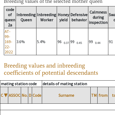
Breeding values
of the selected mother queen
code
Calmness
of
Inbreeding
Inbreeding
Honey
Defensive
Sw
during
queen
Queen
Worker
yield
behavior
inspection
2a
AT-
99-
169-
3.6%
5.4%
96
99
99
91
0.37
0.45
0.44
22-
2022
Breeding values and inbreeding
coefficients of potential descendants
mating station code
details of mating station
C
▼
ASSOC
No.
D
Code
Surname
TM
from
t