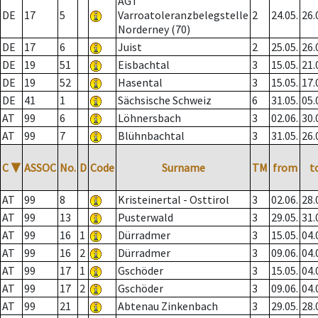
AGT
DE
17
5
Varroatoleranzbelegstelle
2
24.05.
26.
Norderney (70)
DE
17
6
Juist
2
25.05.
26.
DE
19
51
Eisbachtal
3
15.05.
21.
DE
19
52
Hasental
3
15.05.
17.
DE
41
1
Sächsische Schweiz
6
31.05.
05.
AT
99
6
Löhnersbach
3
02.06.
30.
AT
99
7
Blühnbachtal
3
31.05.
26.
C
▼
ASSOC
No.
D
Code
Surname
TM
from
t
AT
99
8
Kristeinertal - Osttirol
3
02.06.
28.
AT
99
13
Pusterwald
3
29.05.
31.
AT
99
16
1
Dürradmer
3
15.05.
04.
AT
99
16
2
Dürradmer
3
09.06.
04.
AT
99
17
1
Gschöder
3
15.05.
04.
AT
99
17
2
Gschöder
3
09.06.
04.
AT
99
21
Abtenau Zinkenbach
3
29.05.
28.