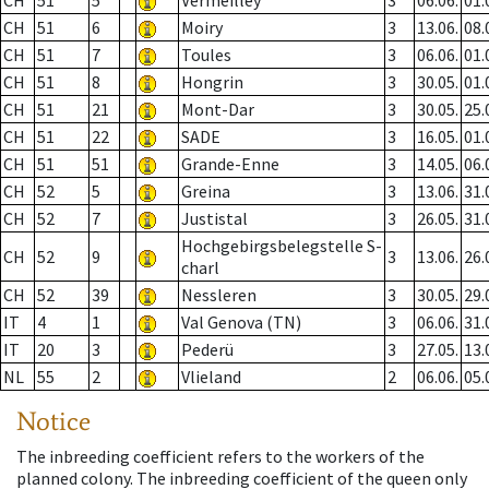
CH
51
5
Vermeilley
3
06.06.
01.
CH
51
6
Moiry
3
13.06.
08.
CH
51
7
Toules
3
06.06.
01.
CH
51
8
Hongrin
3
30.05.
01.
CH
51
21
Mont-Dar
3
30.05.
25.
CH
51
22
SADE
3
16.05.
01.
CH
51
51
Grande-Enne
3
14.05.
06.
CH
52
5
Greina
3
13.06.
31.
CH
52
7
Justistal
3
26.05.
31.
Hochgebirgsbelegstelle S-
CH
52
9
3
13.06.
26.
charl
CH
52
39
Nessleren
3
30.05.
29.
IT
4
1
Val Genova (TN)
3
06.06.
31.
IT
20
3
Pederü
3
27.05.
13.
NL
55
2
Vlieland
2
06.06.
05.
Notice
The inbreeding coefficient refers to the workers of the
planned colony. The inbreeding coefficient of the queen only