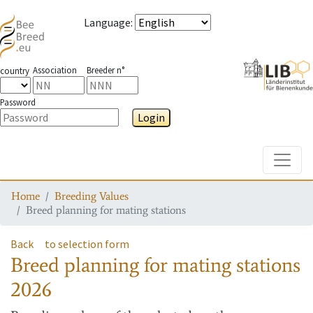
Language
:
Association
Breeder n°
country
Password
Login
Toggle
Home
Breeding Values
Breed planning for mating stations
Back
to selection form
Breed planning for mating stations
2026