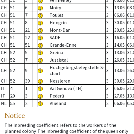
CH
51
5
Vermeilley
3
06.06.
01.
CH
51
6
Moiry
3
13.06.
08.
CH
51
7
Toules
3
06.06.
01.
CH
51
8
Hongrin
3
30.05.
01.
CH
51
21
Mont-Dar
3
30.05.
25.
CH
51
22
SADE
3
16.05.
01.
CH
51
51
Grande-Enne
3
14.05.
06.
CH
52
5
Greina
3
13.06.
31.
CH
52
7
Justistal
3
26.05.
31.
Hochgebirgsbelegstelle S-
CH
52
9
3
13.06.
26.
charl
CH
52
39
Nessleren
3
30.05.
29.
IT
4
1
Val Genova (TN)
3
06.06.
31.
IT
20
3
Pederü
3
27.05.
13.
NL
55
2
Vlieland
2
06.06.
05.
Notice
The inbreeding coefficient refers to the workers of the
planned colony. The inbreeding coefficient of the queen only