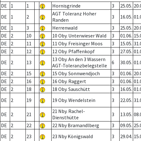
DE
1
1
Hornisgrinde
3
25.05.
20.
AGT Toleranz Hoher
DE
1
2
3
16.05.
01.
Randen
DE
1
3
Herrenwald
3
25.05.
20.
DE
2
10
10 Oby. Unterwieser Wald
3
01.06.
15.
DE
2
11
11 Oby. Freisinger Moos
3
15.05.
31.
DE
2
12
12 Oby. Pfaffenkopf
3
27.05.
01.
13 Oby. An den 3 Wassern
DE
2
13
6
30.05.
01.
AGT-Toleranzbelegstelle
DE
2
15
15 Oby. Sonnwendjoch
3
01.06.
20.
DE
2
16
16 Oby. Raggert
3
01.06.
01.
DE
2
18
18 Oby. Sauschütt
3
16.05.
01.
DE
2
19
19 Oby. Wendelstein
3
22.05.
31.
21 Nby. Rachel-
DE
2
21
3
13.05.
08.
Diensthütte
DE
2
22
22 Nby Bramandlberg
3
09.05.
25.
DE
2
23
23 Nby Königswald
3
29.04.
15.