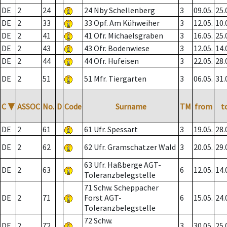
DE
2
24
24 Nby Schellenberg
3
09.05.
25.
DE
2
33
33 Opf. Am Kühweiher
3
12.05.
10.
DE
2
41
41 Ofr. Michaelsgraben
3
16.05.
25.
DE
2
43
43 Ofr. Bodenwiese
3
12.05.
14.
DE
2
44
44 Ofr. Hufeisen
3
22.05.
28.
DE
2
51
51 Mfr. Tiergarten
3
06.05.
31.
C
▼
ASSOC
No.
D
Code
Surname
TM
from
t
DE
2
61
61 Ufr. Spessart
3
19.05.
28.
DE
2
62
62 Ufr. Gramschatzer Wald
3
20.05.
29.
63 Ufr. Haßberge AGT-
DE
2
63
6
12.05.
14.
Toleranzbelegstelle
71 Schw. Scheppacher
DE
2
71
Forst AGT-
6
15.05.
24.
Toleranzbelegstelle
72 Schw.
DE
2
72
3
30.05.
25.