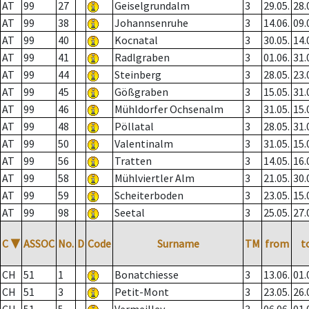
AT
99
27
Geiselgrundalm
3
29.05.
28.
AT
99
38
Johannsenruhe
3
14.06.
09.
AT
99
40
Kocnatal
3
30.05.
14.
AT
99
41
Radlgraben
3
01.06.
31.
AT
99
44
Steinberg
3
28.05.
23.
AT
99
45
Gößgraben
3
15.05.
31.
AT
99
46
Mühldorfer Ochsenalm
3
31.05.
15.
AT
99
48
Pöllatal
3
28.05.
31.
AT
99
50
Valentinalm
3
31.05.
15.
AT
99
56
Tratten
3
14.05.
16.
AT
99
58
Mühlviertler Alm
3
21.05.
30.
AT
99
59
Scheiterboden
3
23.05.
15.
AT
99
98
Seetal
3
25.05.
27.
C
▼
ASSOC
No.
D
Code
Surname
TM
from
t
CH
51
1
Bonatchiesse
3
13.06.
01.
CH
51
3
Petit-Mont
3
23.05.
26.