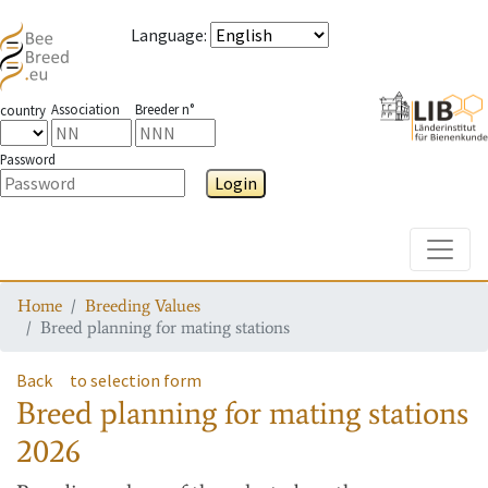
Language
:
Association
Breeder n°
country
Password
Login
Toggle
Home
Breeding Values
Breed planning for mating stations
Back
to selection form
Breed planning for mating stations
2026