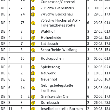
Gunzesried/Ostertal
DE
2
73
73 Schw. Giebelhaus
3
30.05.
25.
DE
2
74
74 Schw. Bleckenau
3
29.05.
17.
75 Schw. Hochgrat AGT-
DE
2
75
6
23.05.
01.
Toleranzbelegstelle
DE
4
3
Waldhof
3
27.05.
01.
DE
4
5
Hohenheide
3
20.05.
15.
DE
4
7
Lattbusch
3
22.05.
17.
DE
4
8
Schorfheide-Wildfang
3
15.05.
15.
DE
4
10
Rotkäppchen
3
01.06.
01.
DE
6
1
Spiekeroog
2
02.06.
02.
DE
6
2
Neuwerk
2
18.05.
11.
DE
6
12
Neuenhof
3
13.06.
16.
Gebirgsbelegstelle
DE
6
14
3
25.05.
06.
Torfhaus
DE
8
1
2
Greifswalder Oie
6
02.06.
17.
DE
8
3
Dornbusch
2
26.06.
23.
DE
11
3
Inselbelegstelle Borkum
2
09.05.
18.