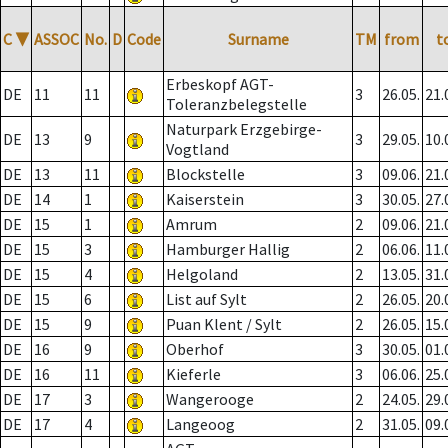
C
▼
ASSOC
No.
D
Code
Surname
TM
from
t
Erbeskopf AGT-
DE
11
11
3
26.05.
21.
Toleranzbelegstelle
Naturpark Erzgebirge-
DE
13
9
3
29.05.
10.
Vogtland
DE
13
11
Blockstelle
3
09.06.
21.
DE
14
1
Kaiserstein
3
30.05.
27.
DE
15
1
Amrum
2
09.06.
21.
DE
15
3
Hamburger Hallig
2
06.06.
11.
DE
15
4
Helgoland
2
13.05.
31.
DE
15
6
List auf Sylt
2
26.05.
20.
DE
15
9
Puan Klent / Sylt
2
26.05.
15.
DE
16
9
Oberhof
3
30.05.
01.
DE
16
11
Kieferle
3
06.06.
25.
DE
17
3
Wangerooge
2
24.05.
29.
DE
17
4
Langeoog
2
31.05.
09.