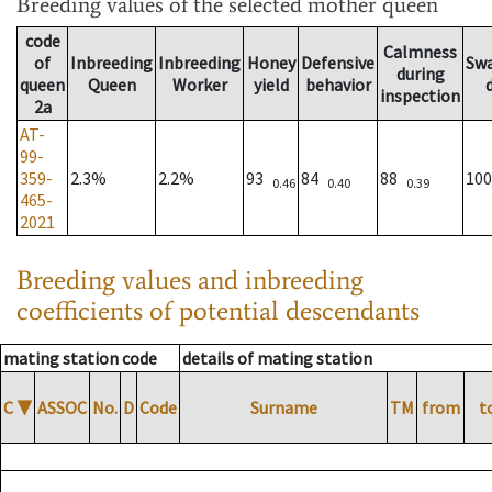
Breeding values
of the selected mother queen
code
Calmness
of
Inbreeding
Inbreeding
Honey
Defensive
Sw
during
queen
Queen
Worker
yield
behavior
inspection
2a
AT-
99-
359-
2.3%
2.2%
93
84
88
10
0.46
0.40
0.39
465-
2021
Breeding values and inbreeding
coefficients of potential descendants
mating station code
details of mating station
C
▼
ASSOC
No.
D
Code
Surname
TM
from
t