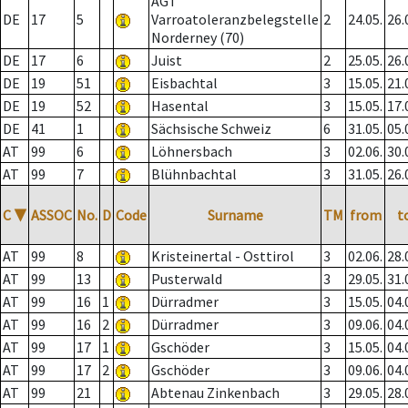
AGT
DE
17
5
Varroatoleranzbelegstelle
2
24.05.
26.
Norderney (70)
DE
17
6
Juist
2
25.05.
26.
DE
19
51
Eisbachtal
3
15.05.
21.
DE
19
52
Hasental
3
15.05.
17.
DE
41
1
Sächsische Schweiz
6
31.05.
05.
AT
99
6
Löhnersbach
3
02.06.
30.
AT
99
7
Blühnbachtal
3
31.05.
26.
C
▼
ASSOC
No.
D
Code
Surname
TM
from
t
AT
99
8
Kristeinertal - Osttirol
3
02.06.
28.
AT
99
13
Pusterwald
3
29.05.
31.
AT
99
16
1
Dürradmer
3
15.05.
04.
AT
99
16
2
Dürradmer
3
09.06.
04.
AT
99
17
1
Gschöder
3
15.05.
04.
AT
99
17
2
Gschöder
3
09.06.
04.
AT
99
21
Abtenau Zinkenbach
3
29.05.
28.