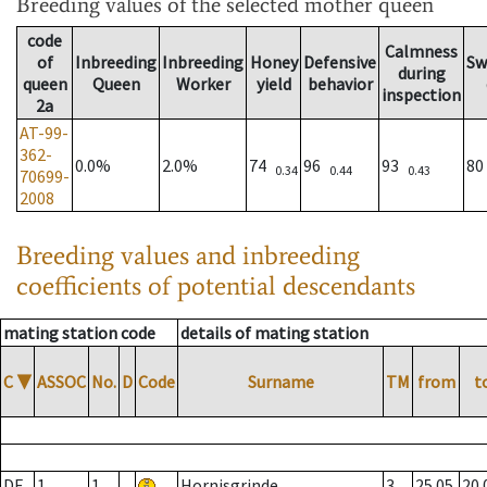
Breeding values
of the selected mother queen
code
Calmness
of
Inbreeding
Inbreeding
Honey
Defensive
Sw
during
queen
Queen
Worker
yield
behavior
inspection
2a
AT-99-
362-
0.0%
2.0%
74
96
93
8
0.34
0.44
0.43
70699-
2008
Breeding values and inbreeding
coefficients of potential descendants
mating station code
details of mating station
C
▼
ASSOC
No.
D
Code
Surname
TM
from
t
DE
1
1
Hornisgrinde
3
25.05.
20.