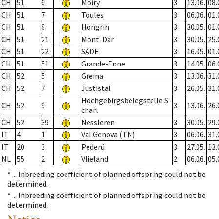
CH
51
6
Moiry
3
13.06.
08.
CH
51
7
Toules
3
06.06.
01.
CH
51
8
Hongrin
3
30.05.
01.
CH
51
21
Mont-Dar
3
30.05.
25.
CH
51
22
SADE
3
16.05.
01.
CH
51
51
Grande-Enne
3
14.05.
06.
CH
52
5
Greina
3
13.06.
31.
CH
52
7
Justistal
3
26.05.
31.
Hochgebirgsbelegstelle S-
CH
52
9
3
13.06.
26.
charl
CH
52
39
Nessleren
3
30.05.
29.
IT
4
1
Val Genova (TN)
3
06.06.
31.
IT
20
3
Pederü
3
27.05.
13.
NL
55
2
Vlieland
2
06.06.
05.
* ...
Inbreeding coefficient of planned offspring could not be
determined.
* ...
Inbreeding coefficient of planned offspring could not be
determined.