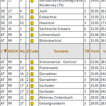
DE
17
5
Varroatoleranzbelegstelle
2
24.05.
26.
Norderney (70)
DE
17
6
Juist
2
25.05.
26.
DE
19
51
Eisbachtal
3
15.05.
21.
DE
19
52
Hasental
3
15.05.
17.
DE
41
1
Sächsische Schweiz
6
31.05.
05.
AT
99
6
Löhnersbach
3
02.06.
30.
AT
99
7
Blühnbachtal
3
31.05.
26.
C
▼
ASSOC
No.
D
Code
Surname
TM
from
t
AT
99
8
Kristeinertal - Osttirol
3
02.06.
28.
AT
99
13
Pusterwald
3
29.05.
31.
AT
99
16
1
Dürradmer
3
15.05.
04.
AT
99
16
2
Dürradmer
3
09.06.
04.
AT
99
17
1
Gschöder
3
15.05.
04.
AT
99
17
2
Gschöder
3
09.06.
04.
AT
99
21
Abtenau Zinkenbach
3
29.05.
28.
AT
99
27
Geiselgrundalm
3
29.05.
28.