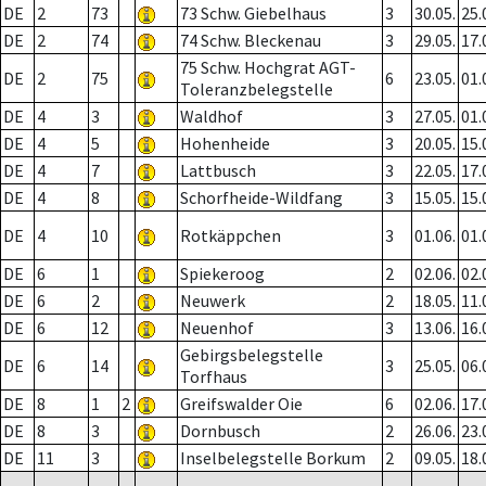
DE
2
73
73 Schw. Giebelhaus
3
30.05.
25.
DE
2
74
74 Schw. Bleckenau
3
29.05.
17.
75 Schw. Hochgrat AGT-
DE
2
75
6
23.05.
01.
Toleranzbelegstelle
DE
4
3
Waldhof
3
27.05.
01.
DE
4
5
Hohenheide
3
20.05.
15.
DE
4
7
Lattbusch
3
22.05.
17.
DE
4
8
Schorfheide-Wildfang
3
15.05.
15.
DE
4
10
Rotkäppchen
3
01.06.
01.
DE
6
1
Spiekeroog
2
02.06.
02.
DE
6
2
Neuwerk
2
18.05.
11.
DE
6
12
Neuenhof
3
13.06.
16.
Gebirgsbelegstelle
DE
6
14
3
25.05.
06.
Torfhaus
DE
8
1
2
Greifswalder Oie
6
02.06.
17.
DE
8
3
Dornbusch
2
26.06.
23.
DE
11
3
Inselbelegstelle Borkum
2
09.05.
18.