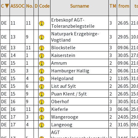
C
▼
ASSOC
No.
D
Code
Surname
TM
from
t
Erbeskopf AGT-
DE
11
11
3
26.05.
21.
Toleranzbelegstelle
Naturpark Erzgebirge-
DE
13
9
3
29.05.
10.
Vogtland
DE
13
11
Blockstelle
3
09.06.
21.
DE
14
1
Kaiserstein
3
30.05.
27.
DE
15
1
Amrum
2
09.06.
21.
DE
15
3
Hamburger Hallig
2
06.06.
11.
DE
15
4
Helgoland
2
13.05.
31.
DE
15
6
List auf Sylt
2
26.05.
20.
DE
15
9
Puan Klent / Sylt
2
26.05.
15.
DE
16
9
Oberhof
3
30.05.
01.
DE
16
11
Kieferle
3
06.06.
25.
DE
17
3
Wangerooge
2
24.05.
29.
DE
17
4
Langeoog
2
31.05.
09.
AGT