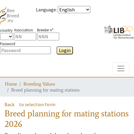
Language
:
Association
Breeder n°
country
Password
Login
Toggle
Home
Breeding Values
Breed planning for mating stations
Back
to selection form
Breed planning for mating stations
2026