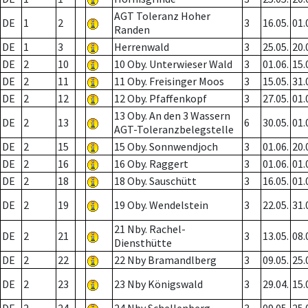
AGT Toleranz Hoher
DE
1
2
3
16.05.
01.
Randen
DE
1
3
Herrenwald
3
25.05.
20.
DE
2
10
10 Oby. Unterwieser Wald
3
01.06.
15.
DE
2
11
11 Oby. Freisinger Moos
3
15.05.
31.
DE
2
12
12 Oby. Pfaffenkopf
3
27.05.
01.
13 Oby. An den 3 Wassern
DE
2
13
6
30.05.
01.
AGT-Toleranzbelegstelle
DE
2
15
15 Oby. Sonnwendjoch
3
01.06.
20.
DE
2
16
16 Oby. Raggert
3
01.06.
01.
DE
2
18
18 Oby. Sauschütt
3
16.05.
01.
DE
2
19
19 Oby. Wendelstein
3
22.05.
31.
21 Nby. Rachel-
DE
2
21
3
13.05.
08.
Diensthütte
DE
2
22
22 Nby Bramandlberg
3
09.05.
25.
DE
2
23
23 Nby Königswald
3
29.04.
15.