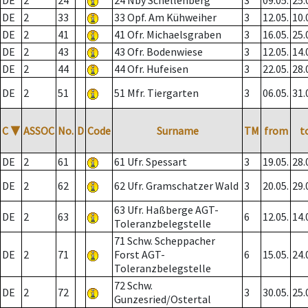
DE
2
24
24 Nby Schellenberg
3
09.05.
25.
DE
2
33
33 Opf. Am Kühweiher
3
12.05.
10.
DE
2
41
41 Ofr. Michaelsgraben
3
16.05.
25.
DE
2
43
43 Ofr. Bodenwiese
3
12.05.
14.
DE
2
44
44 Ofr. Hufeisen
3
22.05.
28.
DE
2
51
51 Mfr. Tiergarten
3
06.05.
31.
C
▼
ASSOC
No.
D
Code
Surname
TM
from
t
DE
2
61
61 Ufr. Spessart
3
19.05.
28.
DE
2
62
62 Ufr. Gramschatzer Wald
3
20.05.
29.
63 Ufr. Haßberge AGT-
DE
2
63
6
12.05.
14.
Toleranzbelegstelle
71 Schw. Scheppacher
DE
2
71
Forst AGT-
6
15.05.
24.
Toleranzbelegstelle
72 Schw.
DE
2
72
3
30.05.
25.
Gunzesried/Ostertal