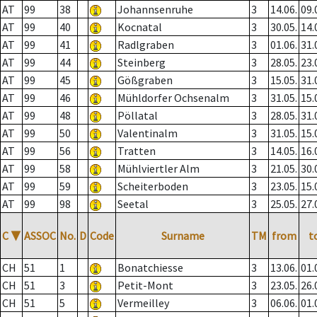
AT
99
38
Johannsenruhe
3
14.06.
09.
AT
99
40
Kocnatal
3
30.05.
14.
AT
99
41
Radlgraben
3
01.06.
31.
AT
99
44
Steinberg
3
28.05.
23.
AT
99
45
Gößgraben
3
15.05.
31.
AT
99
46
Mühldorfer Ochsenalm
3
31.05.
15.
AT
99
48
Pöllatal
3
28.05.
31.
AT
99
50
Valentinalm
3
31.05.
15.
AT
99
56
Tratten
3
14.05.
16.
AT
99
58
Mühlviertler Alm
3
21.05.
30.
AT
99
59
Scheiterboden
3
23.05.
15.
AT
99
98
Seetal
3
25.05.
27.
C
▼
ASSOC
No.
D
Code
Surname
TM
from
t
CH
51
1
Bonatchiesse
3
13.06.
01.
CH
51
3
Petit-Mont
3
23.05.
26.
CH
51
5
Vermeilley
3
06.06.
01.