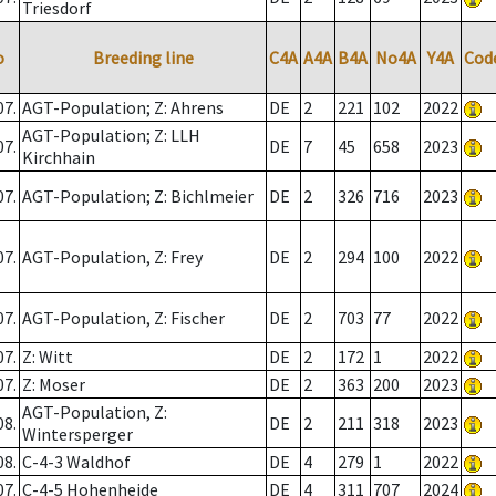
Triesdorf
o
Breeding line
C4A
A4A
B4A
No4A
Y4A
Cod
07.
AGT-Population; Z: Ahrens
DE
2
221
102
2022
AGT-Population; Z: LLH
07.
DE
7
45
658
2023
Kirchhain
07.
AGT-Population; Z: Bichlmeier
DE
2
326
716
2023
07.
AGT-Population, Z: Frey
DE
2
294
100
2022
07.
AGT-Population, Z: Fischer
DE
2
703
77
2022
07.
Z: Witt
DE
2
172
1
2022
07.
Z: Moser
DE
2
363
200
2023
AGT-Population, Z:
08.
DE
2
211
318
2023
Wintersperger
08.
C-4-3 Waldhof
DE
4
279
1
2022
07.
C-4-5 Hohenheide
DE
4
311
707
2024