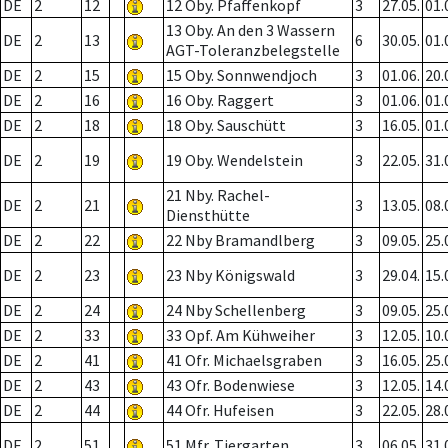
DE
2
12
12 Oby. Pfaffenkopf
3
27.05.
01.
13 Oby. An den 3 Wassern
DE
2
13
6
30.05.
01.
AGT-Toleranzbelegstelle
DE
2
15
15 Oby. Sonnwendjoch
3
01.06.
20.
DE
2
16
16 Oby. Raggert
3
01.06.
01.
DE
2
18
18 Oby. Sauschütt
3
16.05.
01.
DE
2
19
19 Oby. Wendelstein
3
22.05.
31.
21 Nby. Rachel-
DE
2
21
3
13.05.
08.
Diensthütte
DE
2
22
22 Nby Bramandlberg
3
09.05.
25.
DE
2
23
23 Nby Königswald
3
29.04.
15.
DE
2
24
24 Nby Schellenberg
3
09.05.
25.
DE
2
33
33 Opf. Am Kühweiher
3
12.05.
10.
DE
2
41
41 Ofr. Michaelsgraben
3
16.05.
25.
DE
2
43
43 Ofr. Bodenwiese
3
12.05.
14.
DE
2
44
44 Ofr. Hufeisen
3
22.05.
28.
DE
2
51
51 Mfr. Tiergarten
3
06.05.
31.