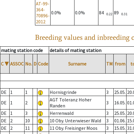
AT-99-
364-
0.0%
0.0%
84
89
0.22
0.31
70896-
2012
Breeding values and inbreeding c
mating station code
details of mating station
C
▼
ASSOC
No.
D
Code
Surname
TM
from
t
DE
1
1
Hornisgrinde
3
25.05.
20.
AGT Toleranz Hoher
DE
1
2
3
16.05.
01.
Randen
DE
1
3
Herrenwald
3
25.05.
20.
DE
2
10
10 Oby. Unterwieser Wald
3
01.06.
15.
DE
2
11
11 Oby. Freisinger Moos
3
15.05.
31.