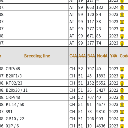
08.
AT
99
117
4
2023
07.
AT
99
663
132
2024
08.
AT
99
120
84
2023
07.
AT
99
117
38
2023
07.
AT
99
377
23
2023
08.
AT
99
671
85
2023
07.
AT
99
377
74
2023
o
Breeding line
C4A
A4A
B4A
No4A
Y4A
Cod
08.
CRP/48
CH
52
707
40
2023
07.
B20F1/3
CH
51
45
1893
2023
08.
KT02/23
CH
51
152
5652
2022
08.
B20x30 / 11
CH
51
36
3427
2022
08.
CRP/48
CH
52
707
40
2023
08.
KL 14 / 50
CH
51
91
4677
2023
07.
S91
CH
51
78
9810
2023
08.
GB10 / 22
CH
51
206
903
2024
06.
01P / 6
CH
51
10
4636
2023