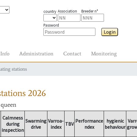
Association
Breeder n°
country
Password
Login
Info
Administration
Contact
Monitoring
ating stations
tations
2026
r queen
Calmness
Swarming
Varroa-
Performance
hygienic
Varr
during
TBV
drive
index
ndex
behaviour
gro
inspection