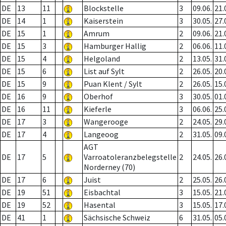
DE
13
11
Blockstelle
3
09.06.
21.
DE
14
1
Kaiserstein
3
30.05.
27.
DE
15
1
Amrum
2
09.06.
21.
DE
15
3
Hamburger Hallig
2
06.06.
11.
DE
15
4
Helgoland
2
13.05.
31.
DE
15
6
List auf Sylt
2
26.05.
20.
DE
15
9
Puan Klent / Sylt
2
26.05.
15.
DE
16
9
Oberhof
3
30.05.
01.
DE
16
11
Kieferle
3
06.06.
25.
DE
17
3
Wangerooge
2
24.05.
29.
DE
17
4
Langeoog
2
31.05.
09.
AGT
DE
17
5
Varroatoleranzbelegstelle
2
24.05.
26.
Norderney (70)
DE
17
6
Juist
2
25.05.
26.
DE
19
51
Eisbachtal
3
15.05.
21.
DE
19
52
Hasental
3
15.05.
17.
DE
41
1
Sächsische Schweiz
6
31.05.
05.