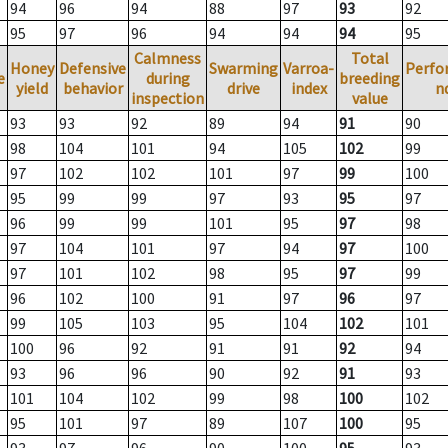
94
96
94
88
97
93
92
95
97
96
94
94
94
95
Calmness
Total
Honey
Defensive
Swarming
Varroa-
Perfo
e
during
breeding
yield
behavior
drive
index
n
inspection
value
93
93
92
89
94
91
90
98
104
101
94
105
102
99
97
102
102
101
97
99
100
95
99
99
97
93
95
97
96
99
99
101
95
97
98
97
104
101
97
94
97
100
97
101
102
98
95
97
99
96
102
100
91
97
96
97
99
105
103
95
104
102
101
100
96
92
91
91
92
94
93
96
96
90
92
91
93
101
104
102
99
98
100
102
95
101
97
89
107
100
95