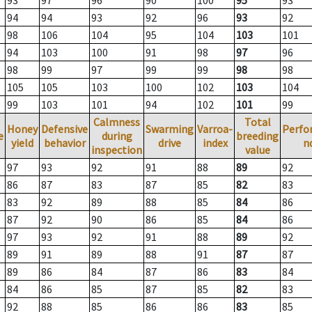
93
97
96
90
100
95
93
94
94
93
92
96
93
92
98
106
104
95
104
103
101
94
103
100
91
98
97
96
98
99
97
99
99
98
98
105
105
103
100
102
103
104
99
103
101
94
102
101
99
Calmness
Total
Honey
Defensive
Swarming
Varroa-
Perfo
e
during
breeding
yield
behavior
drive
index
n
inspection
value
97
93
92
91
88
89
92
86
87
83
87
85
82
83
83
92
89
88
85
84
86
87
92
90
86
85
84
86
97
93
92
91
88
89
92
89
91
89
88
91
87
87
89
86
84
87
86
83
84
84
86
85
87
85
82
83
92
88
85
86
86
83
85