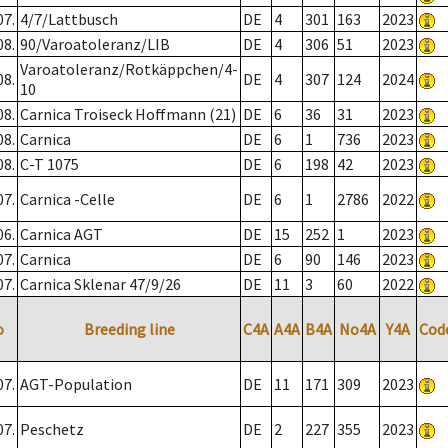
07.
4/7/Lattbusch
DE
4
301
163
2023
08.
90/Varoatoleranz/LIB
DE
4
306
51
2023
Varoatoleranz/Rotkäppchen/4-
08.
DE
4
307
124
2024
10
08.
Carnica Troiseck Hoffmann (21)
DE
6
36
31
2023
08.
Carnica
DE
6
1
736
2023
08.
C-T 1075
DE
6
198
42
2023
07.
Carnica -Celle
DE
6
1
2786
2022
06.
Carnica AGT
DE
15
252
1
2023
07.
Carnica
DE
6
90
146
2023
07.
Carnica Sklenar 47/9/26
DE
11
3
60
2022
o
Breeding line
C4A
A4A
B4A
No4A
Y4A
Cod
07.
AGT-Population
DE
11
171
309
2023
07.
Peschetz
DE
2
227
355
2023