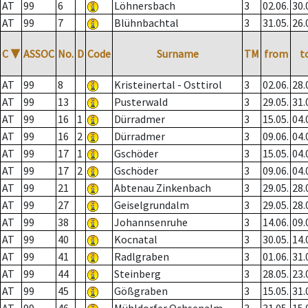
AT
99
6
Löhnersbach
3
02.06.
30.
AT
99
7
Blühnbachtal
3
31.05.
26.
C
▼
ASSOC
No.
D
Code
Surname
TM
from
t
AT
99
8
Kristeinertal - Osttirol
3
02.06.
28.
AT
99
13
Pusterwald
3
29.05.
31.
AT
99
16
1
Dürradmer
3
15.05.
04.
AT
99
16
2
Dürradmer
3
09.06.
04.
AT
99
17
1
Gschöder
3
15.05.
04.
AT
99
17
2
Gschöder
3
09.06.
04.
AT
99
21
Abtenau Zinkenbach
3
29.05.
28.
AT
99
27
Geiselgrundalm
3
29.05.
28.
AT
99
38
Johannsenruhe
3
14.06.
09.
AT
99
40
Kocnatal
3
30.05.
14.
AT
99
41
Radlgraben
3
01.06.
31.
AT
99
44
Steinberg
3
28.05.
23.
AT
99
45
Gößgraben
3
15.05.
31.