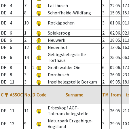
DE
4
7
Lattbusch
3
22.05.
17.
DE
4
8
Schorfheide-Wildfang
3
15.05.
15.
DE
4
10
Rotkäppchen
3
01.06.
01.
DE
6
1
Spiekeroog
2
02.06.
02.
DE
6
2
Neuwerk
2
18.05.
11.
DE
6
12
Neuenhof
3
13.06.
16.
Gebirgsbelegstelle
DE
6
14
3
25.05.
06.
Torfhaus
DE
8
1
2
Greifswalder Oie
6
02.06.
17.
DE
8
3
Dornbusch
2
26.06.
23.
DE
11
3
Inselbelegstelle Borkum
2
09.05.
18.
C
▼
ASSOC
No.
D
Code
Surname
TM
from
t
Erbeskopf AGT-
DE
11
11
3
26.05.
21.
Toleranzbelegstelle
Naturpark Erzgebirge-
DE
13
9
3
29.05.
10.
Vogtland