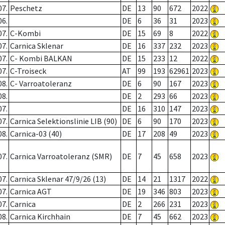
07.
Peschetz
DE
13
90
672
2022
06.
DE
6
36
31
2023
07.
C-Kombi
DE
15
69
8
2022
07.
Carnica Sklenar
DE
16
337
232
2023
07.
C- Kombi BALKAN
DE
15
233
12
2022
07.
C-Troiseck
AT
99
193
62961
2023
08.
C- Varroatoleranz
DE
6
90
167
2023
08.
DE
2
293
66
2023
07.
DE
16
310
147
2023
07.
Carnica Selektionslinie LIB (90)
DE
6
90
170
2023
08.
Carnica-03 (40)
DE
17
208
49
2023
07.
Carnica Varroatoleranz (SMR)
DE
7
45
658
2023
07.
Carnica Sklenar 47/9/26 (13)
DE
14
21
1317
2022
07.
Carnica AGT
DE
19
346
803
2023
07.
Carnica
DE
2
266
231
2023
08.
Carnica Kirchhain
DE
7
45
662
2023