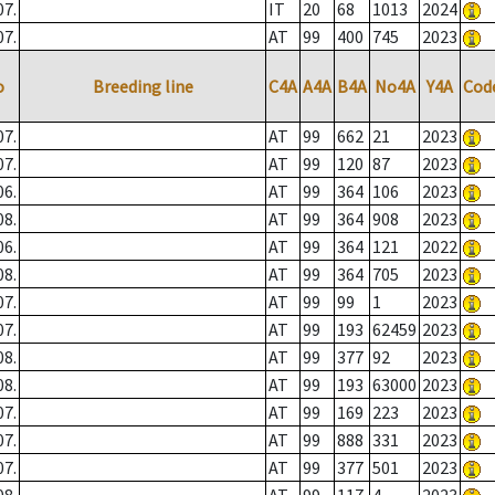
07.
IT
20
68
1013
2024
07.
AT
99
400
745
2023
o
Breeding line
C4A
A4A
B4A
No4A
Y4A
Cod
07.
AT
99
662
21
2023
07.
AT
99
120
87
2023
06.
AT
99
364
106
2023
08.
AT
99
364
908
2023
06.
AT
99
364
121
2022
08.
AT
99
364
705
2023
07.
AT
99
99
1
2023
07.
AT
99
193
62459
2023
08.
AT
99
377
92
2023
08.
AT
99
193
63000
2023
07.
AT
99
169
223
2023
07.
AT
99
888
331
2023
07.
AT
99
377
501
2023