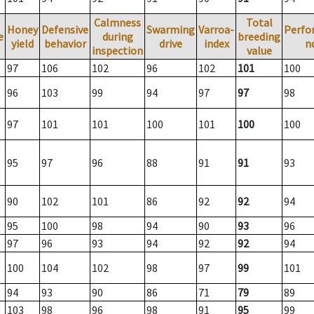
Calmness
Total
Honey
Defensive
Swarming
Varroa-
Perfo
e
during
breeding
yield
behavior
drive
index
n
inspection
value
97
106
102
96
102
101
100
96
103
99
94
97
97
98
97
101
101
100
101
100
100
95
97
96
88
91
91
93
90
102
101
86
92
92
94
95
100
98
94
90
93
96
97
96
93
94
92
92
94
100
104
102
98
97
99
101
94
93
90
86
71
79
89
103
98
96
98
91
95
99