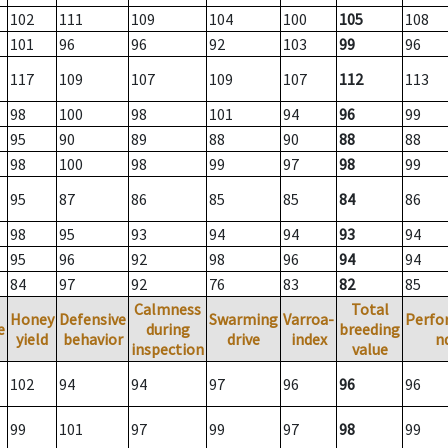
102
111
109
104
100
105
108
101
96
96
92
103
99
96
117
109
107
109
107
112
113
98
100
98
101
94
96
99
95
90
89
88
90
88
88
98
100
98
99
97
98
99
95
87
86
85
85
84
86
98
95
93
94
94
93
94
95
96
92
98
96
94
94
84
97
92
76
83
82
85
Calmness
Total
Honey
Defensive
Swarming
Varroa-
Perfo
e
during
breeding
yield
behavior
drive
index
n
inspection
value
102
94
94
97
96
96
96
99
101
97
99
97
98
99