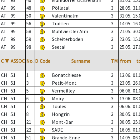
AT
99
46
Mühldorfer Ochsenalm
3
31.05.
15.
AT
99
48
Pöllatal
3
28.05.
31.
AT
99
50
Valentinalm
3
31.05.
15.
AT
99
56
Tratten
3
14.05.
16.
AT
99
58
Mühlviertler Alm
3
21.05.
30.
AT
99
59
Scheiterboden
3
23.05.
15.
AT
99
98
Seetal
3
25.05.
27.
C
▼
ASSOC
No.
D
Code
Surname
TM
from
t
CH
51
1
Bonatchiesse
3
13.06.
01.
CH
51
3
Petit-Mont
3
23.05.
26.
CH
51
5
Vermeilley
3
06.06.
01.
CH
51
6
Moiry
3
13.06.
08.
CH
51
7
Toules
3
06.06.
01.
CH
51
8
Hongrin
3
30.05.
01.
CH
51
21
Mont-Dar
3
30.05.
25.
CH
51
22
SADE
3
16.05.
01.
CH
51
51
Grande-Enne
3
14.05.
06.