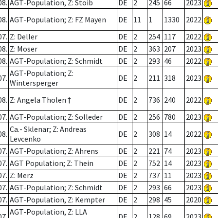
08.
AGT-Population, Z: Stoib
DE
2
245
66
2023
08.
AGT-Population; Z: FZ Mayen
DE
11
1
1330
2022
07.
Z: Deller
DE
2
254
117
2022
08.
Z: Moser
DE
2
363
207
2023
08.
AGT-Population; Z: Schmidt
DE
2
293
46
2022
AGT-Population; Z:
07.
DE
2
211
318
2023
Wintersperger
08.
Z: Angela Tholen †
DE
2
736
240
2022
07.
AGT-Population; Z: Solleder
DE
2
256
780
2023
Ca.- Sklenar; Z: Andreas
08.
DE
2
308
14
2022
Levcenko
07.
AGT-Population; Z: Ahrens
DE
2
221
74
2023
07.
AGT Population; Z: Thein
DE
2
752
14
2023
07.
Z: Merz
DE
2
737
11
2023
07.
AGT-Population; Z: Schmidt
DE
2
293
66
2023
07.
AGT-Population, Z: Kempter
DE
2
298
45
2020
AGT-Population, Z: LLA
07.
DE
2
128
69
2023