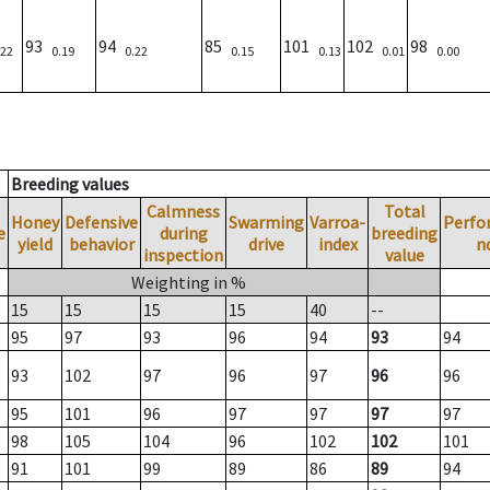
93
94
85
101
102
98
.22
0.19
0.22
0.15
0.13
0.01
0.00
Breeding values
Calmness
Total
Honey
Defensive
Swarming
Varroa-
Perfo
e
during
breeding
yield
behavior
drive
index
n
inspection
value
Weighting in %
15
15
15
15
40
--
95
97
93
96
94
93
94
93
102
97
96
97
96
96
95
101
96
97
97
97
97
98
105
104
96
102
102
101
91
101
99
89
86
89
94