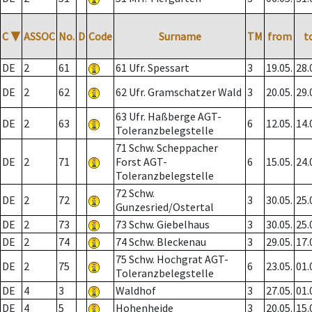
C
▼
ASSOC
No.
D
Code
Surname
TM
from
t
DE
2
61
61 Ufr. Spessart
3
19.05.
28.
DE
2
62
62 Ufr. Gramschatzer Wald
3
20.05.
29.
63 Ufr. Haßberge AGT-
DE
2
63
6
12.05.
14.
Toleranzbelegstelle
71 Schw. Scheppacher
DE
2
71
Forst AGT-
6
15.05.
24.
Toleranzbelegstelle
72 Schw.
DE
2
72
3
30.05.
25.
Gunzesried/Ostertal
DE
2
73
73 Schw. Giebelhaus
3
30.05.
25.
DE
2
74
74 Schw. Bleckenau
3
29.05.
17.
75 Schw. Hochgrat AGT-
DE
2
75
6
23.05.
01.
Toleranzbelegstelle
DE
4
3
Waldhof
3
27.05.
01.
DE
4
5
Hohenheide
3
20.05.
15.