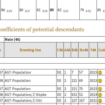
86
80
81
80
82
79
85
0.29
0.27
0.25
0.22
0.25
0
oefficients of potential descendants
Mate (4A)
o
Breeding line
C4A
A4A
B4A
No4A
Y4A
Cod
07.
AGT-Population
DE
1
7
57
2023
08.
AGT Population
DE
2
221
69
2023
07.
AGT Population
DE
2
221
70
2023
08.
AGT-Population; Z: Köpke
DE
2
632
52
2024
07.
AGT-Population; Z: Ott
DE
2
227
167
2021