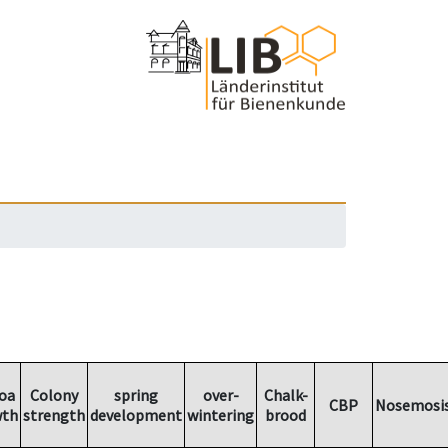
oa
Colony
spring
over-
Chalk-
CBP
Nosemosi
wth
strength
development
wintering
brood