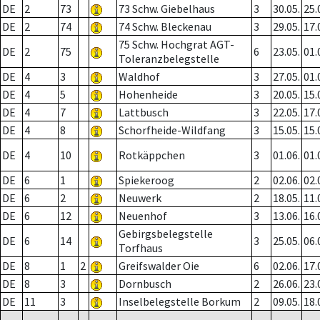
DE
2
73
73 Schw. Giebelhaus
3
30.05.
25.
DE
2
74
74 Schw. Bleckenau
3
29.05.
17.
75 Schw. Hochgrat AGT-
DE
2
75
6
23.05.
01.
Toleranzbelegstelle
DE
4
3
Waldhof
3
27.05.
01.
DE
4
5
Hohenheide
3
20.05.
15.
DE
4
7
Lattbusch
3
22.05.
17.
DE
4
8
Schorfheide-Wildfang
3
15.05.
15.
DE
4
10
Rotkäppchen
3
01.06.
01.
DE
6
1
Spiekeroog
2
02.06.
02.
DE
6
2
Neuwerk
2
18.05.
11.
DE
6
12
Neuenhof
3
13.06.
16.
Gebirgsbelegstelle
DE
6
14
3
25.05.
06.
Torfhaus
DE
8
1
2
Greifswalder Oie
6
02.06.
17.
DE
8
3
Dornbusch
2
26.06.
23.
DE
11
3
Inselbelegstelle Borkum
2
09.05.
18.