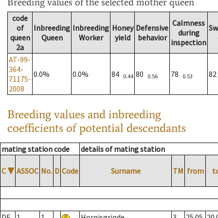
Breeding values
of the selected mother queen
code
Calmness
of
Inbreeding
Inbreeding
Honey
Defensive
Sw
during
queen
Queen
Worker
yield
behavior
inspection
2a
AT-99-
364-
0.0%
0.0%
84
80
78
8
0.44
0.56
0.53
71175-
2008
Breeding values and inbreeding
coefficients of potential descendants
mating station code
details of mating station
C
▼
ASSOC
No.
D
Code
Surname
TM
from
t
DE
1
1
Hornisgrinde
3
25.05.
20.