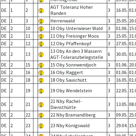
AGT Toleranz Hoher
DE
1
2
3
16.05.
01.
Randen
DE
1
3
Herrenwald
3
25.05.
20.
DE
2
10
10 Oby. Unterwieser Wald
3
01.06.
15.
DE
2
11
11 Oby. Freisinger Moos
3
15.05.
31.
DE
2
12
12 Oby. Pfaffenkopf
3
27.05.
01.
13 Oby. An den 3 Wassern
DE
2
13
6
30.05.
01.
AGT-Toleranzbelegstelle
DE
2
15
15 Oby. Sonnwendjoch
3
01.06.
20.
DE
2
16
16 Oby. Raggert
3
01.06.
01.
DE
2
18
18 Oby. Sauschütt
3
16.05.
01.
DE
2
19
19 Oby. Wendelstein
3
22.05.
31.
21 Nby. Rachel-
DE
2
21
3
13.05.
08.
Diensthütte
DE
2
22
22 Nby Bramandlberg
3
09.05.
25.
DE
2
23
23 Nby Königswald
3
29.04.
15.