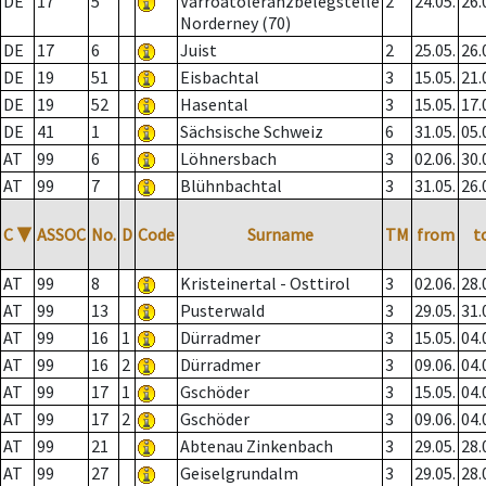
DE
17
5
Varroatoleranzbelegstelle
2
24.05.
26.
Norderney (70)
DE
17
6
Juist
2
25.05.
26.
DE
19
51
Eisbachtal
3
15.05.
21.
DE
19
52
Hasental
3
15.05.
17.
DE
41
1
Sächsische Schweiz
6
31.05.
05.
AT
99
6
Löhnersbach
3
02.06.
30.
AT
99
7
Blühnbachtal
3
31.05.
26.
C
▼
ASSOC
No.
D
Code
Surname
TM
from
t
AT
99
8
Kristeinertal - Osttirol
3
02.06.
28.
AT
99
13
Pusterwald
3
29.05.
31.
AT
99
16
1
Dürradmer
3
15.05.
04.
AT
99
16
2
Dürradmer
3
09.06.
04.
AT
99
17
1
Gschöder
3
15.05.
04.
AT
99
17
2
Gschöder
3
09.06.
04.
AT
99
21
Abtenau Zinkenbach
3
29.05.
28.
AT
99
27
Geiselgrundalm
3
29.05.
28.