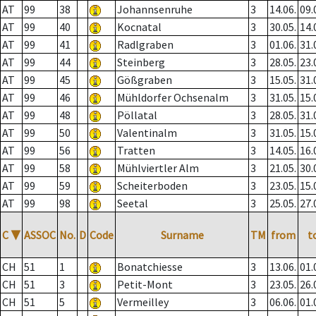
AT
99
38
Johannsenruhe
3
14.06.
09.
AT
99
40
Kocnatal
3
30.05.
14.
AT
99
41
Radlgraben
3
01.06.
31.
AT
99
44
Steinberg
3
28.05.
23.
AT
99
45
Gößgraben
3
15.05.
31.
AT
99
46
Mühldorfer Ochsenalm
3
31.05.
15.
AT
99
48
Pöllatal
3
28.05.
31.
AT
99
50
Valentinalm
3
31.05.
15.
AT
99
56
Tratten
3
14.05.
16.
AT
99
58
Mühlviertler Alm
3
21.05.
30.
AT
99
59
Scheiterboden
3
23.05.
15.
AT
99
98
Seetal
3
25.05.
27.
C
▼
ASSOC
No.
D
Code
Surname
TM
from
t
CH
51
1
Bonatchiesse
3
13.06.
01.
CH
51
3
Petit-Mont
3
23.05.
26.
CH
51
5
Vermeilley
3
06.06.
01.