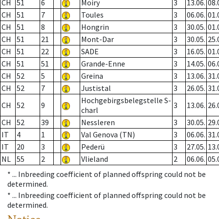
CH
51
6
Moiry
3
13.06.
08.
CH
51
7
Toules
3
06.06.
01.
CH
51
8
Hongrin
3
30.05.
01.
CH
51
21
Mont-Dar
3
30.05.
25.
CH
51
22
SADE
3
16.05.
01.
CH
51
51
Grande-Enne
3
14.05.
06.
CH
52
5
Greina
3
13.06.
31.
CH
52
7
Justistal
3
26.05.
31.
Hochgebirgsbelegstelle S-
CH
52
9
3
13.06.
26.
charl
CH
52
39
Nessleren
3
30.05.
29.
IT
4
1
Val Genova (TN)
3
06.06.
31.
IT
20
3
Pederü
3
27.05.
13.
NL
55
2
Vlieland
2
06.06.
05.
* ...
Inbreeding coefficient of planned offspring could not be
determined.
* ...
Inbreeding coefficient of planned offspring could not be
determined.