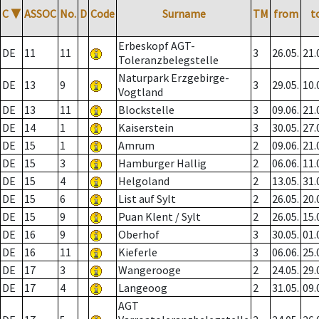
C
▼
ASSOC
No.
D
Code
Surname
TM
from
t
Erbeskopf AGT-
DE
11
11
3
26.05.
21.
Toleranzbelegstelle
Naturpark Erzgebirge-
DE
13
9
3
29.05.
10.
Vogtland
DE
13
11
Blockstelle
3
09.06.
21.
DE
14
1
Kaiserstein
3
30.05.
27.
DE
15
1
Amrum
2
09.06.
21.
DE
15
3
Hamburger Hallig
2
06.06.
11.
DE
15
4
Helgoland
2
13.05.
31.
DE
15
6
List auf Sylt
2
26.05.
20.
DE
15
9
Puan Klent / Sylt
2
26.05.
15.
DE
16
9
Oberhof
3
30.05.
01.
DE
16
11
Kieferle
3
06.06.
25.
DE
17
3
Wangerooge
2
24.05.
29.
DE
17
4
Langeoog
2
31.05.
09.
AGT