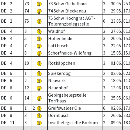
DE
2
73
73 Schw. Giebelhaus
3
30.05.
25.
DE
2
74
74 Schw. Bleckenau
3
29.05.
17.
75 Schw. Hochgrat AGT-
DE
2
75
6
23.05.
01.
Toleranzbelegstelle
DE
4
3
Waldhof
3
27.05.
01.
DE
4
5
Hohenheide
3
20.05.
15.
DE
4
7
Lattbusch
3
22.05.
17.
DE
4
8
Schorfheide-Wildfang
3
15.05.
15.
DE
4
10
Rotkäppchen
3
01.06.
01.
DE
6
1
Spiekeroog
2
02.06.
02.
DE
6
2
Neuwerk
2
18.05.
11.
DE
6
12
Neuenhof
3
13.06.
16.
Gebirgsbelegstelle
DE
6
14
3
25.05.
06.
Torfhaus
DE
8
1
2
Greifswalder Oie
6
02.06.
17.
DE
8
3
Dornbusch
2
26.06.
23.
DE
11
3
Inselbelegstelle Borkum
2
09.05.
18.