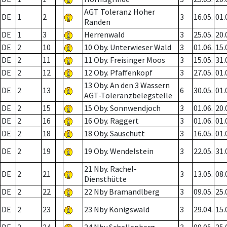
AGT Toleranz Hoher
DE
1
2
3
16.05.
01.
Randen
DE
1
3
Herrenwald
3
25.05.
20.
DE
2
10
10 Oby. Unterwieser Wald
3
01.06.
15.
DE
2
11
11 Oby. Freisinger Moos
3
15.05.
31.
DE
2
12
12 Oby. Pfaffenkopf
3
27.05.
01.
13 Oby. An den 3 Wassern
DE
2
13
6
30.05.
01.
AGT-Toleranzbelegstelle
DE
2
15
15 Oby. Sonnwendjoch
3
01.06.
20.
DE
2
16
16 Oby. Raggert
3
01.06.
01.
DE
2
18
18 Oby. Sauschütt
3
16.05.
01.
DE
2
19
19 Oby. Wendelstein
3
22.05.
31.
21 Nby. Rachel-
DE
2
21
3
13.05.
08.
Diensthütte
DE
2
22
22 Nby Bramandlberg
3
09.05.
25.
DE
2
23
23 Nby Königswald
3
29.04.
15.