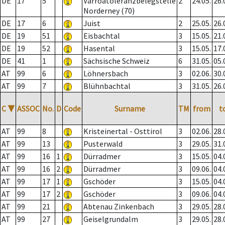
DE
17
5
Varroatoleranzbelegstelle
2
24.05.
26.
Norderney (70)
DE
17
6
Juist
2
25.05.
26.
DE
19
51
Eisbachtal
3
15.05.
21.
DE
19
52
Hasental
3
15.05.
17.
DE
41
1
Sächsische Schweiz
6
31.05.
05.
AT
99
6
Löhnersbach
3
02.06.
30.
AT
99
7
Blühnbachtal
3
31.05.
26.
C
▼
ASSOC
No.
D
Code
Surname
TM
from
t
AT
99
8
Kristeinertal - Osttirol
3
02.06.
28.
AT
99
13
Pusterwald
3
29.05.
31.
AT
99
16
1
Dürradmer
3
15.05.
04.
AT
99
16
2
Dürradmer
3
09.06.
04.
AT
99
17
1
Gschöder
3
15.05.
04.
AT
99
17
2
Gschöder
3
09.06.
04.
AT
99
21
Abtenau Zinkenbach
3
29.05.
28.
AT
99
27
Geiselgrundalm
3
29.05.
28.