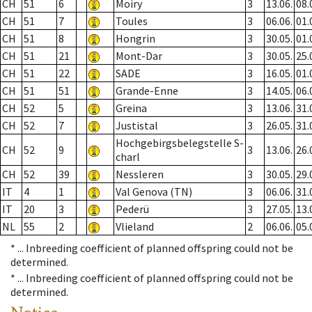
CH
51
6
Moiry
3
13.06.
08.
CH
51
7
Toules
3
06.06.
01.
CH
51
8
Hongrin
3
30.05.
01.
CH
51
21
Mont-Dar
3
30.05.
25.
CH
51
22
SADE
3
16.05.
01.
CH
51
51
Grande-Enne
3
14.05.
06.
CH
52
5
Greina
3
13.06.
31.
CH
52
7
Justistal
3
26.05.
31.
Hochgebirgsbelegstelle S-
CH
52
9
3
13.06.
26.
charl
CH
52
39
Nessleren
3
30.05.
29.
IT
4
1
Val Genova (TN)
3
06.06.
31.
IT
20
3
Pederü
3
27.05.
13.
NL
55
2
Vlieland
2
06.06.
05.
* ...
Inbreeding coefficient of planned offspring could not be
determined.
* ...
Inbreeding coefficient of planned offspring could not be
determined.