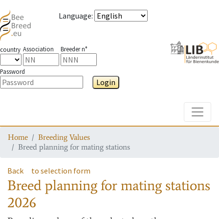
Language
:
Association
Breeder n°
country
Password
Login
Toggle
Home
Breeding Values
Breed planning for mating stations
Back
to selection form
Breed planning for mating stations
2026