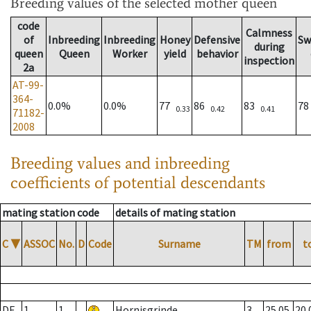
Breeding values
of the selected mother queen
code
Calmness
of
Inbreeding
Inbreeding
Honey
Defensive
Sw
during
queen
Queen
Worker
yield
behavior
inspection
2a
AT-99-
364-
0.0%
0.0%
77
86
83
7
0.33
0.42
0.41
71182-
2008
Breeding values and inbreeding
coefficients of potential descendants
mating station code
details of mating station
C
▼
ASSOC
No.
D
Code
Surname
TM
from
t
DE
1
1
Hornisgrinde
3
25.05.
20.