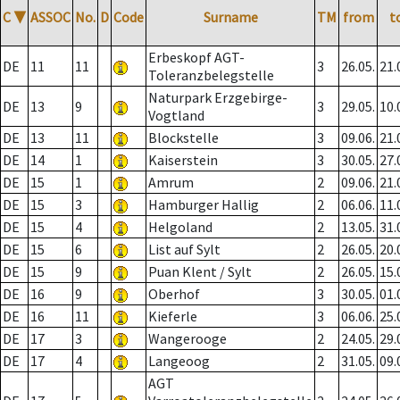
C
▼
ASSOC
No.
D
Code
Surname
TM
from
t
Erbeskopf AGT-
DE
11
11
3
26.05.
21.
Toleranzbelegstelle
Naturpark Erzgebirge-
DE
13
9
3
29.05.
10.
Vogtland
DE
13
11
Blockstelle
3
09.06.
21.
DE
14
1
Kaiserstein
3
30.05.
27.
DE
15
1
Amrum
2
09.06.
21.
DE
15
3
Hamburger Hallig
2
06.06.
11.
DE
15
4
Helgoland
2
13.05.
31.
DE
15
6
List auf Sylt
2
26.05.
20.
DE
15
9
Puan Klent / Sylt
2
26.05.
15.
DE
16
9
Oberhof
3
30.05.
01.
DE
16
11
Kieferle
3
06.06.
25.
DE
17
3
Wangerooge
2
24.05.
29.
DE
17
4
Langeoog
2
31.05.
09.
AGT