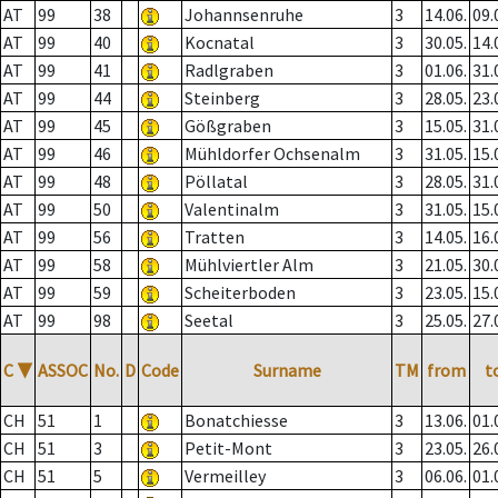
AT
99
38
Johannsenruhe
3
14.06.
09.
AT
99
40
Kocnatal
3
30.05.
14.
AT
99
41
Radlgraben
3
01.06.
31.
AT
99
44
Steinberg
3
28.05.
23.
AT
99
45
Gößgraben
3
15.05.
31.
AT
99
46
Mühldorfer Ochsenalm
3
31.05.
15.
AT
99
48
Pöllatal
3
28.05.
31.
AT
99
50
Valentinalm
3
31.05.
15.
AT
99
56
Tratten
3
14.05.
16.
AT
99
58
Mühlviertler Alm
3
21.05.
30.
AT
99
59
Scheiterboden
3
23.05.
15.
AT
99
98
Seetal
3
25.05.
27.
C
▼
ASSOC
No.
D
Code
Surname
TM
from
t
CH
51
1
Bonatchiesse
3
13.06.
01.
CH
51
3
Petit-Mont
3
23.05.
26.
CH
51
5
Vermeilley
3
06.06.
01.