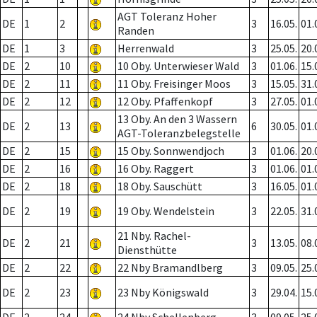
AGT Toleranz Hoher
DE
1
2
3
16.05.
01.
Randen
DE
1
3
Herrenwald
3
25.05.
20.
DE
2
10
10 Oby. Unterwieser Wald
3
01.06.
15.
DE
2
11
11 Oby. Freisinger Moos
3
15.05.
31.
DE
2
12
12 Oby. Pfaffenkopf
3
27.05.
01.
13 Oby. An den 3 Wassern
DE
2
13
6
30.05.
01.
AGT-Toleranzbelegstelle
DE
2
15
15 Oby. Sonnwendjoch
3
01.06.
20.
DE
2
16
16 Oby. Raggert
3
01.06.
01.
DE
2
18
18 Oby. Sauschütt
3
16.05.
01.
DE
2
19
19 Oby. Wendelstein
3
22.05.
31.
21 Nby. Rachel-
DE
2
21
3
13.05.
08.
Diensthütte
DE
2
22
22 Nby Bramandlberg
3
09.05.
25.
DE
2
23
23 Nby Königswald
3
29.04.
15.