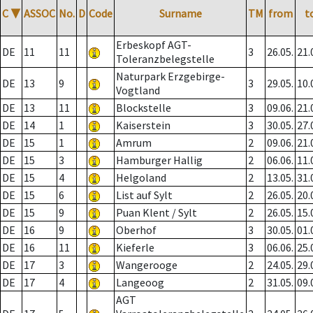
C
▼
ASSOC
No.
D
Code
Surname
TM
from
t
Erbeskopf AGT-
DE
11
11
3
26.05.
21.
Toleranzbelegstelle
Naturpark Erzgebirge-
DE
13
9
3
29.05.
10.
Vogtland
DE
13
11
Blockstelle
3
09.06.
21.
DE
14
1
Kaiserstein
3
30.05.
27.
DE
15
1
Amrum
2
09.06.
21.
DE
15
3
Hamburger Hallig
2
06.06.
11.
DE
15
4
Helgoland
2
13.05.
31.
DE
15
6
List auf Sylt
2
26.05.
20.
DE
15
9
Puan Klent / Sylt
2
26.05.
15.
DE
16
9
Oberhof
3
30.05.
01.
DE
16
11
Kieferle
3
06.06.
25.
DE
17
3
Wangerooge
2
24.05.
29.
DE
17
4
Langeoog
2
31.05.
09.
AGT