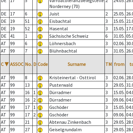
DE
17
5
Varroatoleranzbelegstelle
2
24.05.
26.
Norderney (70)
DE
17
6
Juist
2
25.05.
26.
DE
19
51
Eisbachtal
3
15.05.
21.
DE
19
52
Hasental
3
15.05.
17.
DE
41
1
Sächsische Schweiz
6
31.05.
05.
AT
99
6
Löhnersbach
3
02.06.
30.
AT
99
7
Blühnbachtal
3
31.05.
26.
C
▼
ASSOC
No.
D
Code
Surname
TM
from
t
AT
99
8
Kristeinertal - Osttirol
3
02.06.
28.
AT
99
13
Pusterwald
3
29.05.
31.
AT
99
16
1
Dürradmer
3
15.05.
04.
AT
99
16
2
Dürradmer
3
09.06.
04.
AT
99
17
1
Gschöder
3
15.05.
04.
AT
99
17
2
Gschöder
3
09.06.
04.
AT
99
21
Abtenau Zinkenbach
3
29.05.
28.
AT
99
27
Geiselgrundalm
3
29.05.
28.