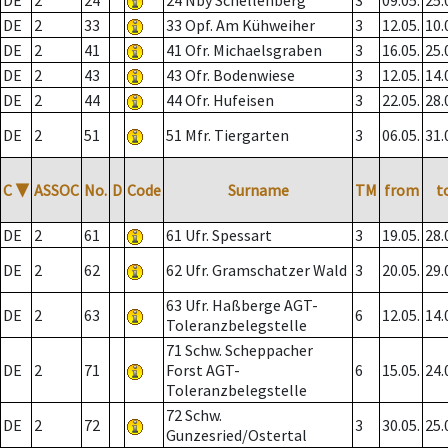
DE
2
24
24 Nby Schellenberg
3
09.05.
25.
DE
2
33
33 Opf. Am Kühweiher
3
12.05.
10.
DE
2
41
41 Ofr. Michaelsgraben
3
16.05.
25.
DE
2
43
43 Ofr. Bodenwiese
3
12.05.
14.
DE
2
44
44 Ofr. Hufeisen
3
22.05.
28.
DE
2
51
51 Mfr. Tiergarten
3
06.05.
31.
C
▼
ASSOC
No.
D
Code
Surname
TM
from
t
DE
2
61
61 Ufr. Spessart
3
19.05.
28.
DE
2
62
62 Ufr. Gramschatzer Wald
3
20.05.
29.
63 Ufr. Haßberge AGT-
DE
2
63
6
12.05.
14.
Toleranzbelegstelle
71 Schw. Scheppacher
DE
2
71
Forst AGT-
6
15.05.
24.
Toleranzbelegstelle
72 Schw.
DE
2
72
3
30.05.
25.
Gunzesried/Ostertal