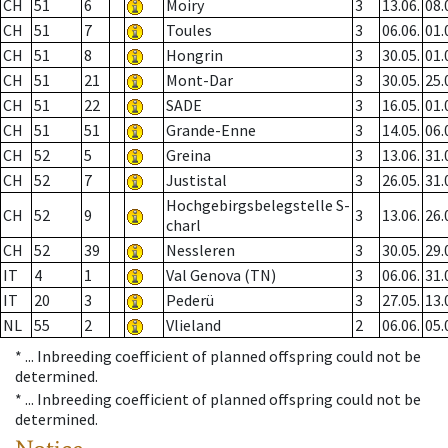
CH
51
6
Moiry
3
13.06.
08.
CH
51
7
Toules
3
06.06.
01.
CH
51
8
Hongrin
3
30.05.
01.
CH
51
21
Mont-Dar
3
30.05.
25.
CH
51
22
SADE
3
16.05.
01.
CH
51
51
Grande-Enne
3
14.05.
06.
CH
52
5
Greina
3
13.06.
31.
CH
52
7
Justistal
3
26.05.
31.
Hochgebirgsbelegstelle S-
CH
52
9
3
13.06.
26.
charl
CH
52
39
Nessleren
3
30.05.
29.
IT
4
1
Val Genova (TN)
3
06.06.
31.
IT
20
3
Pederü
3
27.05.
13.
NL
55
2
Vlieland
2
06.06.
05.
* ...
Inbreeding coefficient of planned offspring could not be
determined.
* ...
Inbreeding coefficient of planned offspring could not be
determined.