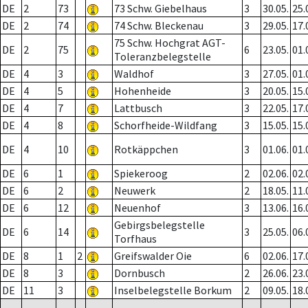
DE
2
73
73 Schw. Giebelhaus
3
30.05.
25.
DE
2
74
74 Schw. Bleckenau
3
29.05.
17.
75 Schw. Hochgrat AGT-
DE
2
75
6
23.05.
01.
Toleranzbelegstelle
DE
4
3
Waldhof
3
27.05.
01.
DE
4
5
Hohenheide
3
20.05.
15.
DE
4
7
Lattbusch
3
22.05.
17.
DE
4
8
Schorfheide-Wildfang
3
15.05.
15.
DE
4
10
Rotkäppchen
3
01.06.
01.
DE
6
1
Spiekeroog
2
02.06.
02.
DE
6
2
Neuwerk
2
18.05.
11.
DE
6
12
Neuenhof
3
13.06.
16.
Gebirgsbelegstelle
DE
6
14
3
25.05.
06.
Torfhaus
DE
8
1
2
Greifswalder Oie
6
02.06.
17.
DE
8
3
Dornbusch
2
26.06.
23.
DE
11
3
Inselbelegstelle Borkum
2
09.05.
18.