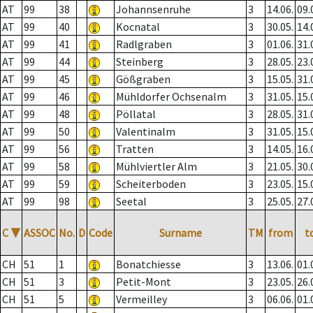
AT
99
38
Johannsenruhe
3
14.06.
09.
AT
99
40
Kocnatal
3
30.05.
14.
AT
99
41
Radlgraben
3
01.06.
31.
AT
99
44
Steinberg
3
28.05.
23.
AT
99
45
Gößgraben
3
15.05.
31.
AT
99
46
Mühldorfer Ochsenalm
3
31.05.
15.
AT
99
48
Pöllatal
3
28.05.
31.
AT
99
50
Valentinalm
3
31.05.
15.
AT
99
56
Tratten
3
14.05.
16.
AT
99
58
Mühlviertler Alm
3
21.05.
30.
AT
99
59
Scheiterboden
3
23.05.
15.
AT
99
98
Seetal
3
25.05.
27.
C
▼
ASSOC
No.
D
Code
Surname
TM
from
t
CH
51
1
Bonatchiesse
3
13.06.
01.
CH
51
3
Petit-Mont
3
23.05.
26.
CH
51
5
Vermeilley
3
06.06.
01.