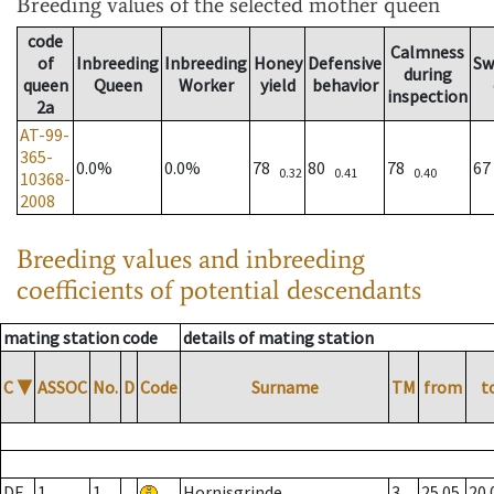
Breeding values
of the selected mother queen
code
Calmness
of
Inbreeding
Inbreeding
Honey
Defensive
Sw
during
queen
Queen
Worker
yield
behavior
inspection
2a
AT-99-
365-
0.0%
0.0%
78
80
78
6
0.32
0.41
0.40
10368-
2008
Breeding values and inbreeding
coefficients of potential descendants
mating station code
details of mating station
C
▼
ASSOC
No.
D
Code
Surname
TM
from
t
DE
1
1
Hornisgrinde
3
25.05.
20.