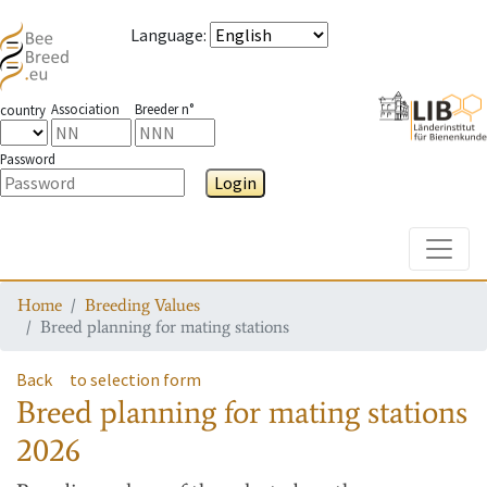
Language
:
Association
Breeder n°
country
Password
Login
Toggle
Home
Breeding Values
Breed planning for mating stations
Back
to selection form
Breed planning for mating stations
2026