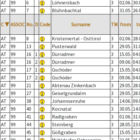
AT
99
6
Löhnersbach
3
02.06.
30.
AT
99
7
Blühnbachtal
3
31.05.
26.
C
▼
ASSOC
No.
D
Code
Surname
TM
from
t
AT
99
8
Kristeinertal - Osttirol
3
02.06.
28.
AT
99
13
Pusterwald
3
29.05.
31.
AT
99
16
1
Dürradmer
3
15.05.
04.
AT
99
16
2
Dürradmer
3
09.06.
04.
AT
99
17
1
Gschöder
3
15.05.
04.
AT
99
17
2
Gschöder
3
09.06.
04.
AT
99
21
Abtenau Zinkenbach
3
29.05.
28.
AT
99
27
Geiselgrundalm
3
29.05.
28.
AT
99
38
Johannsenruhe
3
14.06.
09.
AT
99
40
Kocnatal
3
30.05.
14.
AT
99
41
Radlgraben
3
01.06.
31.
AT
99
44
Steinberg
3
28.05.
23.
AT
99
45
Gößgraben
3
15.05.
31.