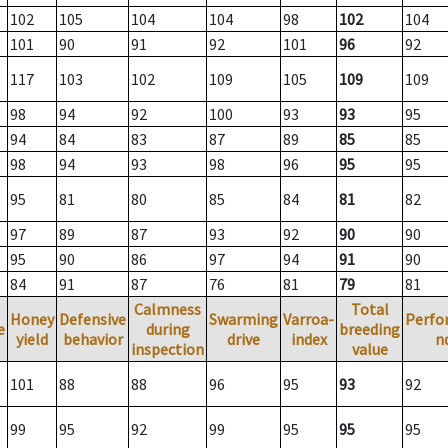
102
105
104
104
98
102
104
101
90
91
92
101
96
92
117
103
102
109
105
109
109
98
94
92
100
93
93
95
94
84
83
87
89
85
85
98
94
93
98
96
95
95
95
81
80
85
84
81
82
97
89
87
93
92
90
90
95
90
86
97
94
91
90
84
91
87
76
81
79
81
Calmness
Total
Honey
Defensive
Swarming
Varroa-
Perfo
e
during
breeding
yield
behavior
drive
index
n
inspection
value
101
88
88
96
95
93
92
99
95
92
99
95
95
95