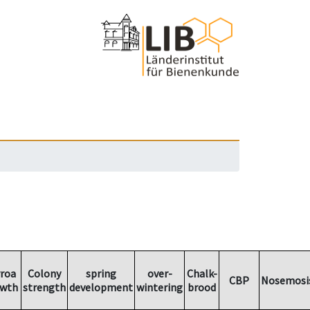
roa
Colony
spring
over-
Chalk-
CBP
Nosemosi
wth
strength
development
wintering
brood