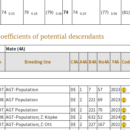
74
79
(79)
74
74
(77)
(81
0.35
0.18
0.06
0.29
0.06
oefficients of potential descendants
Mate (4A)
o
Breeding line
C4A
A4A
B4A
No4A
Y4A
Cod
07.
AGT-Population
DE
1
7
57
2023
08.
AGT Population
DE
2
221
69
2023
07.
AGT Population
DE
2
221
70
2023
08.
AGT-Population; Z: Köpke
DE
2
632
52
2024
07.
AGT-Population; Z: Ott
DE
2
227
167
2021