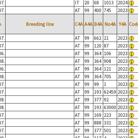
07.
IT
20
68
1013
2024
07.
AT
99
400
745
2023
o
Breeding line
C4A
A4A
B4A
No4A
Y4A
Cod
07.
AT
99
662
21
2023
07.
AT
99
120
87
2023
06.
AT
99
364
106
2023
08.
AT
99
364
908
2023
06.
AT
99
364
121
2022
08.
AT
99
364
705
2023
07.
AT
99
99
1
2023
07.
AT
99
193
62459
2023
08.
AT
99
377
92
2023
08.
AT
99
193
63000
2023
07.
AT
99
169
223
2023
07.
AT
99
888
331
2023
07.
AT
99
377
501
2023