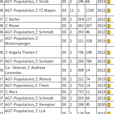
08.
AGT-Population, Z: Stoib
DE
2
245
66
2023
08.
AGT-Population; Z: FZ Mayen
DE
11
1
1330
2022
07.
Z: Deller
DE
2
254
117
2022
08.
Z: Moser
DE
2
363
207
2023
08.
AGT-Population; Z: Schmidt
DE
2
293
46
2022
AGT-Population; Z:
07.
DE
2
211
318
2023
Wintersperger
08.
Z: Angela Tholen †
DE
2
736
240
2022
07.
AGT-Population; Z: Solleder
DE
2
256
780
2023
Ca.- Sklenar; Z: Andreas
08.
DE
2
308
14
2022
Levcenko
07.
AGT-Population; Z: Ahrens
DE
2
221
74
2023
07.
AGT Population; Z: Thein
DE
2
752
14
2023
07.
Z: Merz
DE
2
737
11
2023
07.
AGT-Population; Z: Schmidt
DE
2
293
66
2023
07.
AGT-Population, Z: Kempter
DE
2
298
45
2020
AGT-Population, Z: LLA
07.
DE
2
128
69
2023