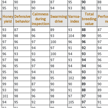
94
90
89
87
95
90
88
95
91
90
94
93
91
91
Calmness
Total
Honey
Defensive
Swarming
Varroa-
Perfo
e
during
breeding
yield
behavior
drive
index
n
inspection
value
93
87
86
89
93
88
87
98
98
96
93
104
99
95
97
96
97
100
96
96
97
95
93
94
97
91
92
94
96
93
93
100
94
93
95
97
98
96
97
93
94
96
96
95
97
98
94
94
96
95
96
94
91
96
93
93
99
99
98
95
102
99
97
99
90
87
90
90
89
90
93
90
90
90
91
88
89
101
98
96
98
97
97
98
94
95
92
89
105
97
91