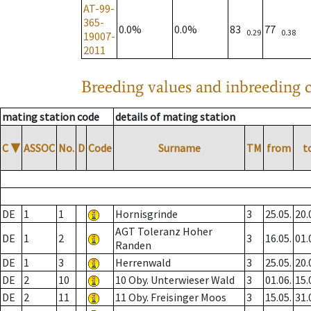
AT-99-
365-
0.0%
0.0%
83
77
0.29
0.38
19007-
2011
Breeding values and inbreeding c
mating station code
details of mating station
C
▼
ASSOC
No.
D
Code
Surname
TM
from
t
DE
1
1
Hornisgrinde
3
25.05.
20.
AGT Toleranz Hoher
DE
1
2
3
16.05.
01.
Randen
DE
1
3
Herrenwald
3
25.05.
20.
DE
2
10
10 Oby. Unterwieser Wald
3
01.06.
15.
DE
2
11
11 Oby. Freisinger Moos
3
15.05.
31.