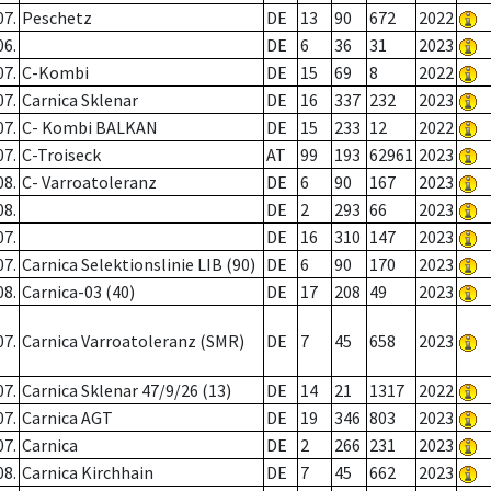
07.
Peschetz
DE
13
90
672
2022
06.
DE
6
36
31
2023
07.
C-Kombi
DE
15
69
8
2022
07.
Carnica Sklenar
DE
16
337
232
2023
07.
C- Kombi BALKAN
DE
15
233
12
2022
07.
C-Troiseck
AT
99
193
62961
2023
08.
C- Varroatoleranz
DE
6
90
167
2023
08.
DE
2
293
66
2023
07.
DE
16
310
147
2023
07.
Carnica Selektionslinie LIB (90)
DE
6
90
170
2023
08.
Carnica-03 (40)
DE
17
208
49
2023
07.
Carnica Varroatoleranz (SMR)
DE
7
45
658
2023
07.
Carnica Sklenar 47/9/26 (13)
DE
14
21
1317
2022
07.
Carnica AGT
DE
19
346
803
2023
07.
Carnica
DE
2
266
231
2023
08.
Carnica Kirchhain
DE
7
45
662
2023