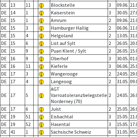
DE
13
11
Blockstelle
3
09.06.
21.
DE
14
1
Kaiserstein
3
30.05.
27.
DE
15
1
Amrum
2
09.06.
21.
DE
15
3
Hamburger Hallig
2
06.06.
11.
DE
15
4
Helgoland
2
13.05.
31.
DE
15
6
List auf Sylt
2
26.05.
20.
DE
15
9
Puan Klent / Sylt
2
26.05.
15.
DE
16
9
Oberhof
3
30.05.
01.
DE
16
11
Kieferle
3
06.06.
25.
DE
17
3
Wangerooge
2
24.05.
29.
DE
17
4
Langeoog
2
31.05.
09.
AGT
DE
17
5
Varroatoleranzbelegstelle
2
24.05.
26.
Norderney (70)
DE
17
6
Juist
2
25.05.
26.
DE
19
51
Eisbachtal
3
15.05.
21.
DE
19
52
Hasental
3
15.05.
17.
DE
41
1
Sächsische Schweiz
6
31.05.
05.