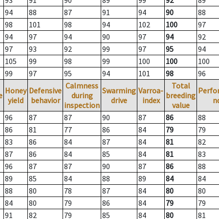
93
91
90
89
99
92
89
94
88
87
91
94
90
88
98
101
98
94
102
100
97
94
97
94
90
97
94
92
97
93
92
99
97
95
94
105
99
98
99
100
100
100
99
97
95
94
101
98
96
Calmness
Total
Honey
Defensive
Swarming
Varroa-
Perfo
e
during
breeding
yield
behavior
drive
index
n
inspection
value
96
87
87
90
87
86
88
86
81
77
86
84
79
79
83
86
84
87
84
81
82
87
86
84
85
84
81
83
96
87
87
90
87
86
88
89
85
84
88
89
84
84
88
80
78
87
84
80
80
84
80
79
86
84
79
79
91
82
79
85
84
80
81