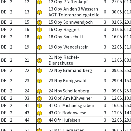
DE
2
12
12 Oby. Pfaffenkopf
3
27.05.
01.
13 Oby. An den 3 Wassern
DE
2
13
6
30.05.
01.
AGT-Toleranzbelegstelle
DE
2
15
15 Oby. Sonnwendjoch
3
01.06.
20.
DE
2
16
16 Oby. Raggert
3
01.06.
01.
DE
2
18
18 Oby. Sauschütt
3
16.05.
01.
DE
2
19
19 Oby. Wendelstein
3
22.05.
31.
21 Nby. Rachel-
DE
2
21
3
13.05.
08.
Diensthütte
DE
2
22
22 Nby Bramandlberg
3
09.05.
25.
DE
2
23
23 Nby Königswald
3
29.04.
15.
DE
2
24
24 Nby Schellenberg
3
09.05.
25.
DE
2
33
33 Opf. Am Kühweiher
3
12.05.
10.
DE
2
41
41 Ofr. Michaelsgraben
3
16.05.
25.
DE
2
43
43 Ofr. Bodenwiese
3
12.05.
14.
DE
2
44
44 Ofr. Hufeisen
3
22.05.
28.
DE
2
51
51 Mfr. Tiergarten
3
06.05.
31.