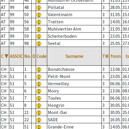
AT
99
46
Mühldorfer Ochsenalm
3
31.05.
15.
AT
99
48
Pöllatal
3
28.05.
31.
AT
99
50
Valentinalm
3
31.05.
15.
AT
99
56
Tratten
3
14.05.
16.
AT
99
58
Mühlviertler Alm
3
21.05.
30.
AT
99
59
Scheiterboden
3
23.05.
15.
AT
99
98
Seetal
3
25.05.
27.
C
▼
ASSOC
No.
D
Code
Surname
TM
from
t
CH
51
1
Bonatchiesse
3
13.06.
01.
CH
51
3
Petit-Mont
3
23.05.
26.
CH
51
5
Vermeilley
3
06.06.
01.
CH
51
6
Moiry
3
13.06.
08.
CH
51
7
Toules
3
06.06.
01.
CH
51
8
Hongrin
3
30.05.
01.
CH
51
21
Mont-Dar
3
30.05.
25.
CH
51
22
SADE
3
16.05.
01.
CH
51
51
Grande-Enne
3
14.05.
06.