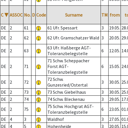
C
▼
ASSOC
No.
D
Code
Surname
TM
from
t
DE
2
61
61 Ufr. Spessart
3
19.05.
28.
DE
2
62
62 Ufr. Gramschatzer Wald
3
20.05.
29.
63 Ufr. Haßberge AGT-
DE
2
63
6
12.05.
14.
Toleranzbelegstelle
71 Schw. Scheppacher
DE
2
71
Forst AGT-
6
15.05.
24.
Toleranzbelegstelle
72 Schw.
DE
2
72
3
30.05.
25.
Gunzesried/Ostertal
DE
2
73
73 Schw. Giebelhaus
3
30.05.
25.
DE
2
74
74 Schw. Bleckenau
3
29.05.
17.
75 Schw. Hochgrat AGT-
DE
2
75
6
23.05.
01.
Toleranzbelegstelle
DE
4
3
Waldhof
3
27.05.
01.
DE
4
5
Hohenheide
3
20.05.
15.