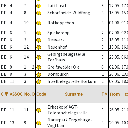
DE
4
7
Lattbusch
3
22.05.
17.
DE
4
8
Schorfheide-Wildfang
3
15.05.
15.
DE
4
10
Rotkäppchen
3
01.06.
01.
DE
6
1
Spiekeroog
2
02.06.
02.
DE
6
2
Neuwerk
2
18.05.
11.
DE
6
12
Neuenhof
3
13.06.
16.
Gebirgsbelegstelle
DE
6
14
3
25.05.
06.
Torfhaus
DE
8
1
2
Greifswalder Oie
6
02.06.
17.
DE
8
3
Dornbusch
2
26.06.
23.
DE
11
3
Inselbelegstelle Borkum
2
09.05.
18.
C
▼
ASSOC
No.
D
Code
Surname
TM
from
t
Erbeskopf AGT-
DE
11
11
3
26.05.
21.
Toleranzbelegstelle
Naturpark Erzgebirge-
DE
13
9
3
29.05.
10.
Vogtland