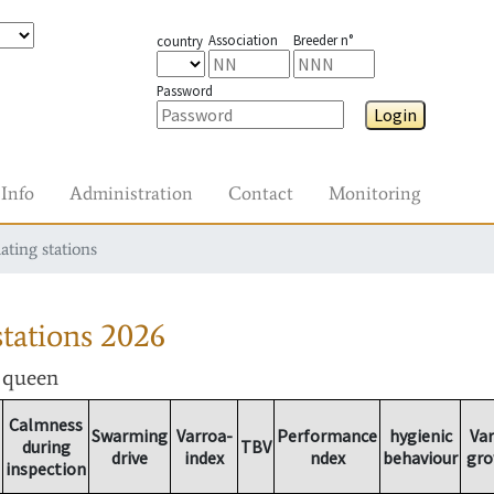
Association
Breeder n°
country
Password
Login
Info
Administration
Contact
Monitoring
ating stations
tations
2026
r queen
Calmness
Swarming
Varroa-
Performance
hygienic
Var
during
TBV
drive
index
ndex
behaviour
gro
inspection