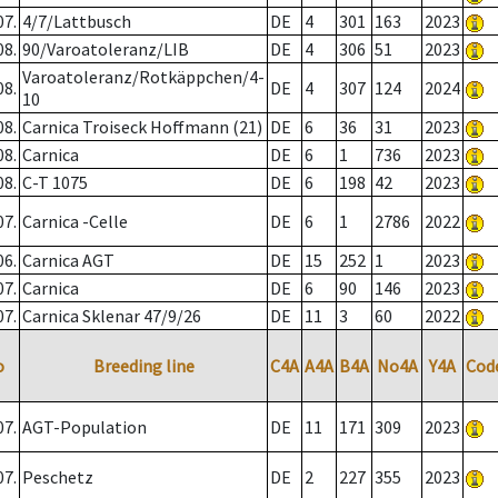
07.
4/7/Lattbusch
DE
4
301
163
2023
08.
90/Varoatoleranz/LIB
DE
4
306
51
2023
Varoatoleranz/Rotkäppchen/4-
08.
DE
4
307
124
2024
10
08.
Carnica Troiseck Hoffmann (21)
DE
6
36
31
2023
08.
Carnica
DE
6
1
736
2023
08.
C-T 1075
DE
6
198
42
2023
07.
Carnica -Celle
DE
6
1
2786
2022
06.
Carnica AGT
DE
15
252
1
2023
07.
Carnica
DE
6
90
146
2023
07.
Carnica Sklenar 47/9/26
DE
11
3
60
2022
o
Breeding line
C4A
A4A
B4A
No4A
Y4A
Cod
07.
AGT-Population
DE
11
171
309
2023
07.
Peschetz
DE
2
227
355
2023