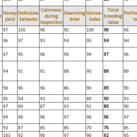
Calmness
Total
Honey
Defensive
Swarming
Varroa-
Perfo
e
during
breeding
yield
behavior
drive
index
n
inspection
value
97
100
96
95
100
98
96
96
97
93
94
95
94
94
97
95
96
99
99
97
96
94
91
91
88
90
88
89
90
96
96
86
90
89
90
95
94
93
93
89
90
93
97
90
87
93
91
89
90
99
98
96
97
96
96
97
93
87
85
85
70
76
85
103
92
90
97
90
92
95