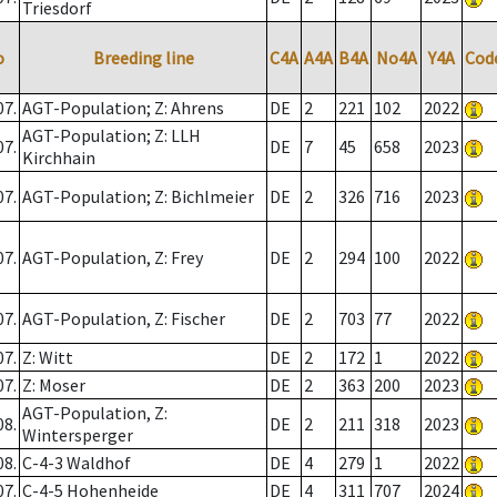
Triesdorf
o
Breeding line
C4A
A4A
B4A
No4A
Y4A
Cod
07.
AGT-Population; Z: Ahrens
DE
2
221
102
2022
AGT-Population; Z: LLH
07.
DE
7
45
658
2023
Kirchhain
07.
AGT-Population; Z: Bichlmeier
DE
2
326
716
2023
07.
AGT-Population, Z: Frey
DE
2
294
100
2022
07.
AGT-Population, Z: Fischer
DE
2
703
77
2022
07.
Z: Witt
DE
2
172
1
2022
07.
Z: Moser
DE
2
363
200
2023
AGT-Population, Z:
08.
DE
2
211
318
2023
Wintersperger
08.
C-4-3 Waldhof
DE
4
279
1
2022
07.
C-4-5 Hohenheide
DE
4
311
707
2024