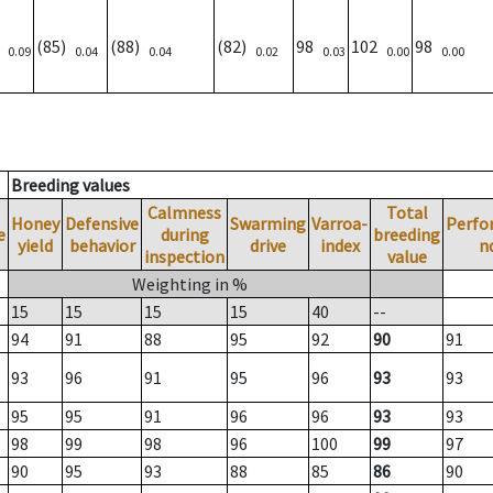
)
(85)
(88)
(82)
98
102
98
0.09
0.04
0.04
0.02
0.03
0.00
0.00
Breeding values
Calmness
Total
Honey
Defensive
Swarming
Varroa-
Perfo
e
during
breeding
yield
behavior
drive
index
n
inspection
value
Weighting in %
15
15
15
15
40
--
94
91
88
95
92
90
91
93
96
91
95
96
93
93
95
95
91
96
96
93
93
98
99
98
96
100
99
97
90
95
93
88
85
86
90