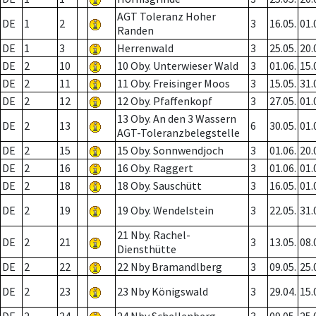
AGT Toleranz Hoher
DE
1
2
3
16.05.
01.
Randen
DE
1
3
Herrenwald
3
25.05.
20.
DE
2
10
10 Oby. Unterwieser Wald
3
01.06.
15.
DE
2
11
11 Oby. Freisinger Moos
3
15.05.
31.
DE
2
12
12 Oby. Pfaffenkopf
3
27.05.
01.
13 Oby. An den 3 Wassern
DE
2
13
6
30.05.
01.
AGT-Toleranzbelegstelle
DE
2
15
15 Oby. Sonnwendjoch
3
01.06.
20.
DE
2
16
16 Oby. Raggert
3
01.06.
01.
DE
2
18
18 Oby. Sauschütt
3
16.05.
01.
DE
2
19
19 Oby. Wendelstein
3
22.05.
31.
21 Nby. Rachel-
DE
2
21
3
13.05.
08.
Diensthütte
DE
2
22
22 Nby Bramandlberg
3
09.05.
25.
DE
2
23
23 Nby Königswald
3
29.04.
15.