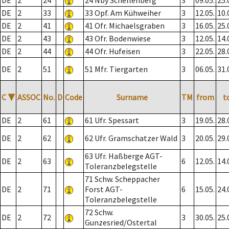
DE
2
24
24 Nby Schellenberg
3
09.05.
25.
DE
2
33
33 Opf. Am Kühweiher
3
12.05.
10.
DE
2
41
41 Ofr. Michaelsgraben
3
16.05.
25.
DE
2
43
43 Ofr. Bodenwiese
3
12.05.
14.
DE
2
44
44 Ofr. Hufeisen
3
22.05.
28.
DE
2
51
51 Mfr. Tiergarten
3
06.05.
31.
C
▼
ASSOC
No.
D
Code
Surname
TM
from
t
DE
2
61
61 Ufr. Spessart
3
19.05.
28.
DE
2
62
62 Ufr. Gramschatzer Wald
3
20.05.
29.
63 Ufr. Haßberge AGT-
DE
2
63
6
12.05.
14.
Toleranzbelegstelle
71 Schw. Scheppacher
DE
2
71
Forst AGT-
6
15.05.
24.
Toleranzbelegstelle
72 Schw.
DE
2
72
3
30.05.
25.
Gunzesried/Ostertal