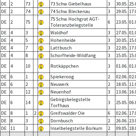
DE
2
73
73 Schw. Giebelhaus
3
30.05.
25.
DE
2
74
74 Schw. Bleckenau
3
29.05.
17.
75 Schw. Hochgrat AGT-
DE
2
75
6
23.05.
01.
Toleranzbelegstelle
DE
4
3
Waldhof
3
27.05.
01.
DE
4
5
Hohenheide
3
20.05.
15.
DE
4
7
Lattbusch
3
22.05.
17.
DE
4
8
Schorfheide-Wildfang
3
15.05.
15.
DE
4
10
Rotkäppchen
3
01.06.
01.
DE
6
1
Spiekeroog
2
02.06.
02.
DE
6
2
Neuwerk
2
18.05.
11.
DE
6
12
Neuenhof
3
13.06.
16.
Gebirgsbelegstelle
DE
6
14
3
25.05.
06.
Torfhaus
DE
8
1
2
Greifswalder Oie
6
02.06.
17.
DE
8
3
Dornbusch
2
26.06.
23.
DE
11
3
Inselbelegstelle Borkum
2
09.05.
18.