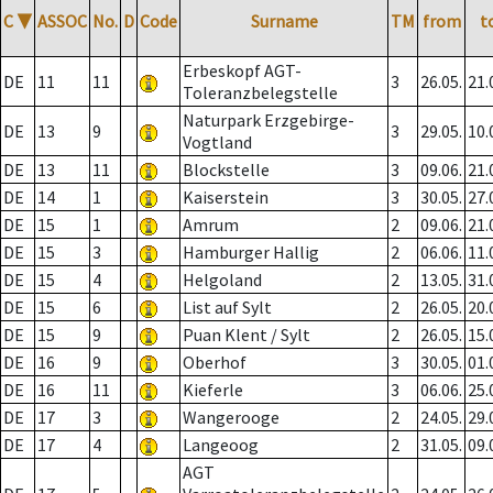
C
▼
ASSOC
No.
D
Code
Surname
TM
from
t
Erbeskopf AGT-
DE
11
11
3
26.05.
21.
Toleranzbelegstelle
Naturpark Erzgebirge-
DE
13
9
3
29.05.
10.
Vogtland
DE
13
11
Blockstelle
3
09.06.
21.
DE
14
1
Kaiserstein
3
30.05.
27.
DE
15
1
Amrum
2
09.06.
21.
DE
15
3
Hamburger Hallig
2
06.06.
11.
DE
15
4
Helgoland
2
13.05.
31.
DE
15
6
List auf Sylt
2
26.05.
20.
DE
15
9
Puan Klent / Sylt
2
26.05.
15.
DE
16
9
Oberhof
3
30.05.
01.
DE
16
11
Kieferle
3
06.06.
25.
DE
17
3
Wangerooge
2
24.05.
29.
DE
17
4
Langeoog
2
31.05.
09.
AGT