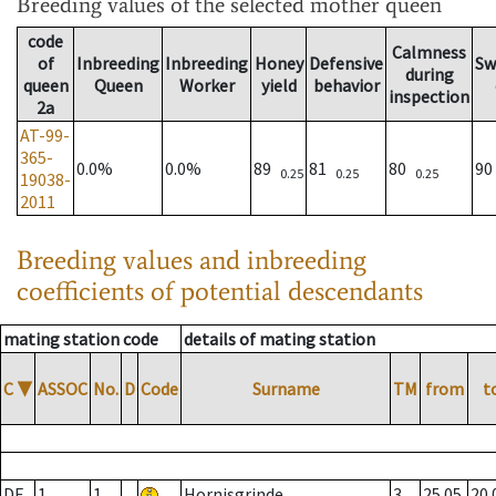
Breeding values
of the selected mother queen
code
Calmness
of
Inbreeding
Inbreeding
Honey
Defensive
Sw
during
queen
Queen
Worker
yield
behavior
inspection
2a
AT-99-
365-
0.0%
0.0%
89
81
80
9
0.25
0.25
0.25
19038-
2011
Breeding values and inbreeding
coefficients of potential descendants
mating station code
details of mating station
C
▼
ASSOC
No.
D
Code
Surname
TM
from
t
DE
1
1
Hornisgrinde
3
25.05.
20.