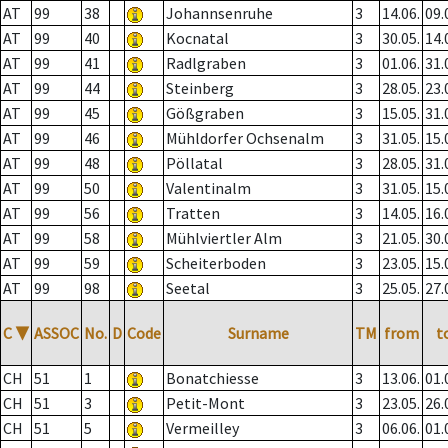
AT
99
38
Johannsenruhe
3
14.06.
09.
AT
99
40
Kocnatal
3
30.05.
14.
AT
99
41
Radlgraben
3
01.06.
31.
AT
99
44
Steinberg
3
28.05.
23.
AT
99
45
Gößgraben
3
15.05.
31.
AT
99
46
Mühldorfer Ochsenalm
3
31.05.
15.
AT
99
48
Pöllatal
3
28.05.
31.
AT
99
50
Valentinalm
3
31.05.
15.
AT
99
56
Tratten
3
14.05.
16.
AT
99
58
Mühlviertler Alm
3
21.05.
30.
AT
99
59
Scheiterboden
3
23.05.
15.
AT
99
98
Seetal
3
25.05.
27.
C
▼
ASSOC
No.
D
Code
Surname
TM
from
t
CH
51
1
Bonatchiesse
3
13.06.
01.
CH
51
3
Petit-Mont
3
23.05.
26.
CH
51
5
Vermeilley
3
06.06.
01.