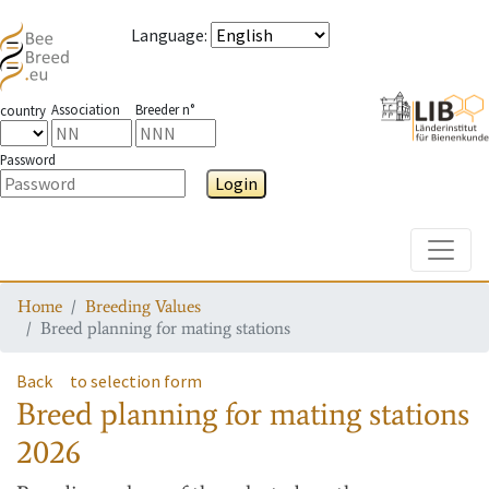
Language
:
Association
Breeder n°
country
Password
Login
Toggle
Home
Breeding Values
Breed planning for mating stations
Back
to selection form
Breed planning for mating stations
2026