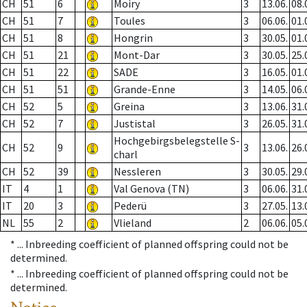
CH
51
6
Moiry
3
13.06.
08.
CH
51
7
Toules
3
06.06.
01.
CH
51
8
Hongrin
3
30.05.
01.
CH
51
21
Mont-Dar
3
30.05.
25.
CH
51
22
SADE
3
16.05.
01.
CH
51
51
Grande-Enne
3
14.05.
06.
CH
52
5
Greina
3
13.06.
31.
CH
52
7
Justistal
3
26.05.
31.
Hochgebirgsbelegstelle S-
CH
52
9
3
13.06.
26.
charl
CH
52
39
Nessleren
3
30.05.
29.
IT
4
1
Val Genova (TN)
3
06.06.
31.
IT
20
3
Pederü
3
27.05.
13.
NL
55
2
Vlieland
2
06.06.
05.
* ...
Inbreeding coefficient of planned offspring could not be
determined.
* ...
Inbreeding coefficient of planned offspring could not be
determined.