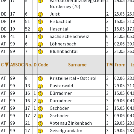
DE
17
5
Varroatoleranzbelegstelle
2
24.05.
26.
Norderney (70)
DE
17
6
Juist
2
25.05.
26.
DE
19
51
Eisbachtal
3
15.05.
21.
DE
19
52
Hasental
3
15.05.
17.
DE
41
1
Sächsische Schweiz
6
31.05.
05.
AT
99
6
Löhnersbach
3
02.06.
30.
AT
99
7
Blühnbachtal
3
31.05.
26.
C
▼
ASSOC
No.
D
Code
Surname
TM
from
t
AT
99
8
Kristeinertal - Osttirol
3
02.06.
28.
AT
99
13
Pusterwald
3
29.05.
31.
AT
99
16
1
Dürradmer
3
15.05.
04.
AT
99
16
2
Dürradmer
3
09.06.
04.
AT
99
17
1
Gschöder
3
15.05.
04.
AT
99
17
2
Gschöder
3
09.06.
04.
AT
99
21
Abtenau Zinkenbach
3
29.05.
28.
AT
99
27
Geiselgrundalm
3
29.05.
28.