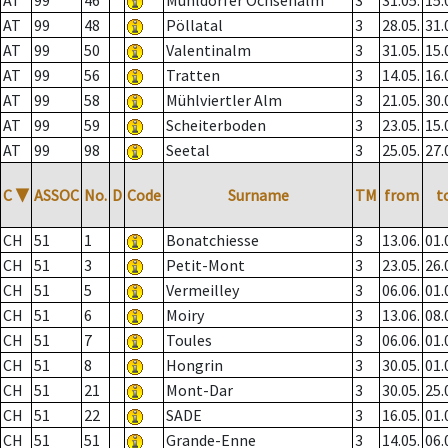
AT
99
46
Mühldorfer Ochsenalm
3
31.05.
15.
AT
99
48
Pöllatal
3
28.05.
31.
AT
99
50
Valentinalm
3
31.05.
15.
AT
99
56
Tratten
3
14.05.
16.
AT
99
58
Mühlviertler Alm
3
21.05.
30.
AT
99
59
Scheiterboden
3
23.05.
15.
AT
99
98
Seetal
3
25.05.
27.
C
▼
ASSOC
No.
D
Code
Surname
TM
from
t
CH
51
1
Bonatchiesse
3
13.06.
01.
CH
51
3
Petit-Mont
3
23.05.
26.
CH
51
5
Vermeilley
3
06.06.
01.
CH
51
6
Moiry
3
13.06.
08.
CH
51
7
Toules
3
06.06.
01.
CH
51
8
Hongrin
3
30.05.
01.
CH
51
21
Mont-Dar
3
30.05.
25.
CH
51
22
SADE
3
16.05.
01.
CH
51
51
Grande-Enne
3
14.05.
06.