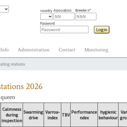
Association
Breeder n°
country
Password
Login
Info
Administration
Contact
Monitoring
ating stations
tations
2026
r queen
Calmness
Swarming
Varroa-
Performance
hygienic
Var
during
TBV
drive
index
ndex
behaviour
gro
inspection