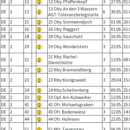
DE
2
12
12 Oby. Pfaffenkopf
3
27.05.
01.
13 Oby. An den 3 Wassern
DE
2
13
6
30.05.
01.
AGT-Toleranzbelegstelle
DE
2
15
15 Oby. Sonnwendjoch
3
01.06.
20.
DE
2
16
16 Oby. Raggert
3
01.06.
01.
DE
2
18
18 Oby. Sauschütt
3
16.05.
01.
DE
2
19
19 Oby. Wendelstein
3
22.05.
31.
21 Nby. Rachel-
DE
2
21
3
13.05.
08.
Diensthütte
DE
2
22
22 Nby Bramandlberg
3
09.05.
25.
DE
2
23
23 Nby Königswald
3
29.04.
15.
DE
2
24
24 Nby Schellenberg
3
09.05.
25.
DE
2
33
33 Opf. Am Kühweiher
3
12.05.
10.
DE
2
41
41 Ofr. Michaelsgraben
3
16.05.
25.
DE
2
43
43 Ofr. Bodenwiese
3
12.05.
14.
DE
2
44
44 Ofr. Hufeisen
3
22.05.
28.
DE
2
51
51 Mfr. Tiergarten
3
06.05.
31.