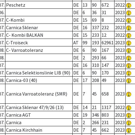
07.
Peschetz
DE
13
90
672
2022
06.
DE
6
36
31
2023
07.
C-Kombi
DE
15
69
8
2022
07.
Carnica Sklenar
DE
16
337
232
2023
07.
C- Kombi BALKAN
DE
15
233
12
2022
07.
C-Troiseck
AT
99
193
62961
2023
08.
C- Varroatoleranz
DE
6
90
167
2023
08.
DE
2
293
66
2023
07.
DE
16
310
147
2023
07.
Carnica Selektionslinie LIB (90)
DE
6
90
170
2023
08.
Carnica-03 (40)
DE
17
208
49
2023
07.
Carnica Varroatoleranz (SMR)
DE
7
45
658
2023
07.
Carnica Sklenar 47/9/26 (13)
DE
14
21
1317
2022
07.
Carnica AGT
DE
19
346
803
2023
07.
Carnica
DE
2
266
231
2023
08.
Carnica Kirchhain
DE
7
45
662
2023