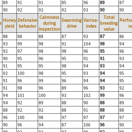
89
91
91
85
96
89
87
90
92
92
92
93
90
90
Calmness
Total
Honey
Defensive
Swarming
Varroa-
Perfo
e
during
breeding
yield
behavior
drive
index
n
inspection
value
88
88
88
87
93
87
86
93
99
98
91
104
98
94
92
97
98
98
96
95
96
90
95
96
95
91
91
93
91
95
95
98
94
93
94
92
100
98
95
93
94
95
91
96
99
96
94
94
95
91
98
96
89
96
93
92
94
101
100
93
102
99
96
94
92
89
88
90
88
89
88
92
92
88
91
88
88
96
100
98
97
97
97
97
90
96
94
87
106
96
90