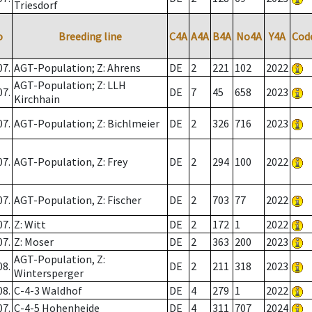
Triesdorf
o
Breeding line
C4A
A4A
B4A
No4A
Y4A
Cod
07.
AGT-Population; Z: Ahrens
DE
2
221
102
2022
AGT-Population; Z: LLH
07.
DE
7
45
658
2023
Kirchhain
07.
AGT-Population; Z: Bichlmeier
DE
2
326
716
2023
07.
AGT-Population, Z: Frey
DE
2
294
100
2022
07.
AGT-Population, Z: Fischer
DE
2
703
77
2022
07.
Z: Witt
DE
2
172
1
2022
07.
Z: Moser
DE
2
363
200
2023
AGT-Population, Z:
08.
DE
2
211
318
2023
Wintersperger
08.
C-4-3 Waldhof
DE
4
279
1
2022
07.
C-4-5 Hohenheide
DE
4
311
707
2024