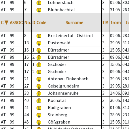
AT
99
6
Löhnersbach
3
02.06.
30.
AT
99
7
Blühnbachtal
3
31.05.
26.
C
▼
ASSOC
No.
D
Code
Surname
TM
from
t
AT
99
8
Kristeinertal - Osttirol
3
02.06.
28.
AT
99
13
Pusterwald
3
29.05.
31.
AT
99
16
1
Dürradmer
3
15.05.
04.
AT
99
16
2
Dürradmer
3
09.06.
04.
AT
99
17
1
Gschöder
3
15.05.
04.
AT
99
17
2
Gschöder
3
09.06.
04.
AT
99
21
Abtenau Zinkenbach
3
29.05.
28.
AT
99
27
Geiselgrundalm
3
29.05.
28.
AT
99
38
Johannsenruhe
3
14.06.
09.
AT
99
40
Kocnatal
3
30.05.
14.
AT
99
41
Radlgraben
3
01.06.
31.
AT
99
44
Steinberg
3
28.05.
23.
AT
99
45
Gößgraben
3
15.05.
31.