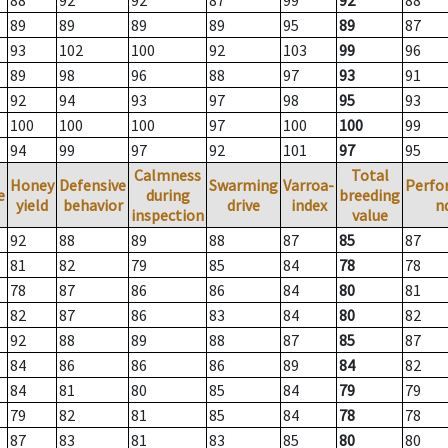
88
92
92
87
99
92
88
89
89
89
89
95
89
87
93
102
100
92
103
99
96
89
98
96
88
97
93
91
92
94
93
97
98
95
93
100
100
100
97
100
100
99
94
99
97
92
101
97
95
Calmness
Total
Honey
Defensive
Swarming
Varroa-
Perfo
e
during
breeding
yield
behavior
drive
index
n
inspection
value
92
88
89
88
87
85
87
81
82
79
85
84
78
78
78
87
86
86
84
80
81
82
87
86
83
84
80
82
92
88
89
88
87
85
87
84
86
86
86
89
84
82
84
81
80
85
84
79
79
79
82
81
85
84
78
78
87
83
81
83
85
80
80