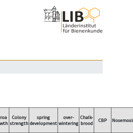
roa
Colony
spring
over-
Chalk-
CBP
Nosemosi
wth
strength
development
wintering
brood