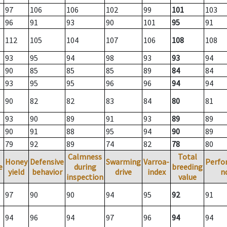
97
106
106
102
99
101
103
96
91
93
90
101
95
91
112
105
104
107
106
108
108
93
95
94
98
93
93
94
90
85
85
85
89
84
84
93
95
95
96
96
94
94
90
82
82
83
84
80
81
93
90
89
91
93
89
89
90
91
88
95
94
90
89
79
92
89
74
82
78
80
Calmness
Total
Honey
Defensive
Swarming
Varroa-
Perfo
e
during
breeding
yield
behavior
drive
index
n
inspection
value
97
90
90
94
95
92
91
94
96
94
97
96
94
94