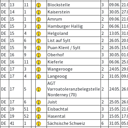
DE
13
11
Blockstelle
3
09.06.
21.
DE
14
1
Kaiserstein
3
30.05.
27.
DE
15
1
Amrum
2
09.06.
21.
DE
15
3
Hamburger Hallig
2
06.06.
11.
DE
15
4
Helgoland
2
13.05.
31.
DE
15
6
List auf Sylt
2
26.05.
20.
DE
15
9
Puan Klent / Sylt
2
26.05.
15.
DE
16
9
Oberhof
3
30.05.
01.
DE
16
11
Kieferle
3
06.06.
25.
DE
17
3
Wangerooge
2
24.05.
29.
DE
17
4
Langeoog
2
31.05.
09.
AGT
DE
17
5
Varroatoleranzbelegstelle
2
24.05.
26.
Norderney (70)
DE
17
6
Juist
2
25.05.
26.
DE
19
51
Eisbachtal
3
15.05.
21.
DE
19
52
Hasental
3
15.05.
17.
DE
41
1
Sächsische Schweiz
6
31.05.
05.