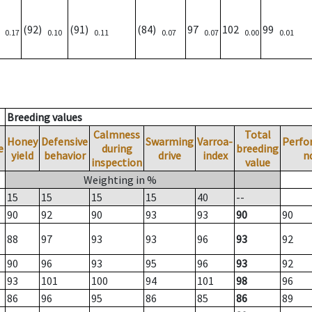
)
(92)
(91)
(84)
97
102
99
0.17
0.10
0.11
0.07
0.07
0.00
0.01
Breeding values
Calmness
Total
Honey
Defensive
Swarming
Varroa-
Perfo
e
during
breeding
yield
behavior
drive
index
n
inspection
value
Weighting in %
15
15
15
15
40
--
90
92
90
93
93
90
90
88
97
93
93
96
93
92
90
96
93
95
96
93
92
93
101
100
94
101
98
96
86
96
95
86
85
86
89