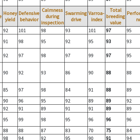
Calmness
Total
Honey
Defensive
Swarming
Varroa-
Perfo
e
during
breeding
yield
behavior
drive
index
n
inspection
value
92
101
98
93
101
97
95
91
98
95
92
95
93
93
92
97
98
97
99
97
95
90
92
93
86
90
88
88
85
97
98
84
91
88
89
90
96
95
92
89
89
92
92
91
89
91
91
89
89
95
99
98
95
96
96
96
88
88
87
83
70
75
84
98
94
92
95
90
91
94