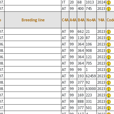
07.
IT
20
68
1013
2024
07.
AT
99
400
745
2023
o
Breeding line
C4A
A4A
B4A
No4A
Y4A
Cod
07.
AT
99
662
21
2023
07.
AT
99
120
87
2023
06.
AT
99
364
106
2023
08.
AT
99
364
908
2023
06.
AT
99
364
121
2022
08.
AT
99
364
705
2023
07.
AT
99
99
1
2023
07.
AT
99
193
62459
2023
08.
AT
99
377
92
2023
08.
AT
99
193
63000
2023
07.
AT
99
169
223
2023
07.
AT
99
888
331
2023
07.
AT
99
377
501
2023