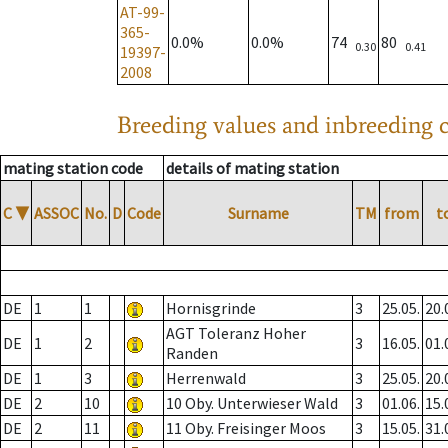
AT-99-
365-
0.0%
0.0%
74
80
0.30
0.41
19397-
2008
Breeding values and inbreeding c
mating station code
details of mating station
C
▼
ASSOC
No.
D
Code
Surname
TM
from
t
DE
1
1
Hornisgrinde
3
25.05.
20.
AGT Toleranz Hoher
DE
1
2
3
16.05.
01.
Randen
DE
1
3
Herrenwald
3
25.05.
20.
DE
2
10
10 Oby. Unterwieser Wald
3
01.06.
15.
DE
2
11
11 Oby. Freisinger Moos
3
15.05.
31.