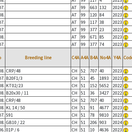
08.
AT
99
117
4
2023
07.
AT
99
663
132
2024
08.
AT
99
120
84
2023
07.
AT
99
117
38
2023
07.
AT
99
377
23
2023
08.
AT
99
671
85
2023
07.
AT
99
377
74
2023
o
Breeding line
C4A
A4A
B4A
No4A
Y4A
Cod
08.
CRP/48
CH
52
707
40
2023
07.
B20F1/3
CH
51
45
1893
2023
08.
KT02/23
CH
51
152
5652
2022
08.
B20x30 / 11
CH
51
36
3427
2022
08.
CRP/48
CH
52
707
40
2023
08.
KL 14 / 50
CH
51
91
4677
2023
07.
S91
CH
51
78
9810
2023
08.
GB10 / 22
CH
51
206
903
2024
06.
01P / 6
CH
51
10
4636
2023