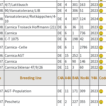
07.
4/7/Lattbusch
DE
4
301
163
2023
08.
90/Varoatoleranz/LIB
DE
4
306
51
2023
Varoatoleranz/Rotkäppchen/4-
08.
DE
4
307
124
2024
10
08.
Carnica Troiseck Hoffmann (21)
DE
6
36
31
2023
08.
Carnica
DE
6
1
736
2023
08.
C-T 1075
DE
6
198
42
2023
07.
Carnica -Celle
DE
6
1
2786
2022
06.
Carnica AGT
DE
15
252
1
2023
07.
Carnica
DE
6
90
146
2023
07.
Carnica Sklenar 47/9/26
DE
11
3
60
2022
o
Breeding line
C4A
A4A
B4A
No4A
Y4A
Cod
07.
AGT-Population
DE
11
171
309
2023
07.
Peschetz
DE
2
227
355
2023