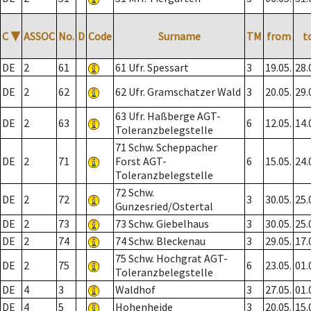
C
▼
ASSOC
No.
D
Code
Surname
TM
from
t
DE
2
61
61 Ufr. Spessart
3
19.05.
28.
DE
2
62
62 Ufr. Gramschatzer Wald
3
20.05.
29.
63 Ufr. Haßberge AGT-
DE
2
63
6
12.05.
14.
Toleranzbelegstelle
71 Schw. Scheppacher
DE
2
71
Forst AGT-
6
15.05.
24.
Toleranzbelegstelle
72 Schw.
DE
2
72
3
30.05.
25.
Gunzesried/Ostertal
DE
2
73
73 Schw. Giebelhaus
3
30.05.
25.
DE
2
74
74 Schw. Bleckenau
3
29.05.
17.
75 Schw. Hochgrat AGT-
DE
2
75
6
23.05.
01.
Toleranzbelegstelle
DE
4
3
Waldhof
3
27.05.
01.
DE
4
5
Hohenheide
3
20.05.
15.