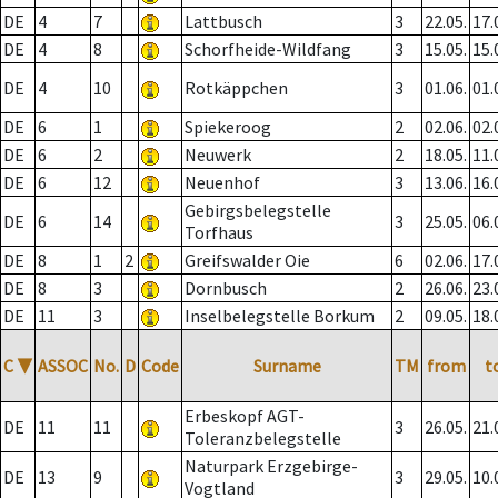
DE
4
7
Lattbusch
3
22.05.
17.
DE
4
8
Schorfheide-Wildfang
3
15.05.
15.
DE
4
10
Rotkäppchen
3
01.06.
01.
DE
6
1
Spiekeroog
2
02.06.
02.
DE
6
2
Neuwerk
2
18.05.
11.
DE
6
12
Neuenhof
3
13.06.
16.
Gebirgsbelegstelle
DE
6
14
3
25.05.
06.
Torfhaus
DE
8
1
2
Greifswalder Oie
6
02.06.
17.
DE
8
3
Dornbusch
2
26.06.
23.
DE
11
3
Inselbelegstelle Borkum
2
09.05.
18.
C
▼
ASSOC
No.
D
Code
Surname
TM
from
t
Erbeskopf AGT-
DE
11
11
3
26.05.
21.
Toleranzbelegstelle
Naturpark Erzgebirge-
DE
13
9
3
29.05.
10.
Vogtland