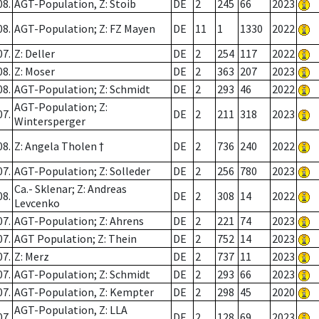
08.
AGT-Population, Z: Stoib
DE
2
245
66
2023
08.
AGT-Population; Z: FZ Mayen
DE
11
1
1330
2022
07.
Z: Deller
DE
2
254
117
2022
08.
Z: Moser
DE
2
363
207
2023
08.
AGT-Population; Z: Schmidt
DE
2
293
46
2022
AGT-Population; Z:
07.
DE
2
211
318
2023
Wintersperger
08.
Z: Angela Tholen †
DE
2
736
240
2022
07.
AGT-Population; Z: Solleder
DE
2
256
780
2023
Ca.- Sklenar; Z: Andreas
08.
DE
2
308
14
2022
Levcenko
07.
AGT-Population; Z: Ahrens
DE
2
221
74
2023
07.
AGT Population; Z: Thein
DE
2
752
14
2023
07.
Z: Merz
DE
2
737
11
2023
07.
AGT-Population; Z: Schmidt
DE
2
293
66
2023
07.
AGT-Population, Z: Kempter
DE
2
298
45
2020
AGT-Population, Z: LLA
07.
DE
2
128
69
2023