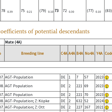
78
75
(79)
73
72
(77)
(83
0.39
0.21
0.10
0.30
0.10
oefficients of potential descendants
Mate (4A)
o
Breeding line
C4A
A4A
B4A
No4A
Y4A
Cod
07.
AGT-Population
DE
1
7
57
2023
08.
AGT Population
DE
2
221
69
2023
07.
AGT Population
DE
2
221
70
2023
08.
AGT-Population; Z: Köpke
DE
2
632
52
2024
07.
AGT-Population; Z: Ott
DE
2
227
167
2021