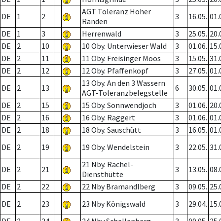
AGT Toleranz Hoher
DE
1
2
3
16.05.
01.
Randen
DE
1
3
Herrenwald
3
25.05.
20.
DE
2
10
10 Oby. Unterwieser Wald
3
01.06.
15.
DE
2
11
11 Oby. Freisinger Moos
3
15.05.
31.
DE
2
12
12 Oby. Pfaffenkopf
3
27.05.
01.
13 Oby. An den 3 Wassern
DE
2
13
6
30.05.
01.
AGT-Toleranzbelegstelle
DE
2
15
15 Oby. Sonnwendjoch
3
01.06.
20.
DE
2
16
16 Oby. Raggert
3
01.06.
01.
DE
2
18
18 Oby. Sauschütt
3
16.05.
01.
DE
2
19
19 Oby. Wendelstein
3
22.05.
31.
21 Nby. Rachel-
DE
2
21
3
13.05.
08.
Diensthütte
DE
2
22
22 Nby Bramandlberg
3
09.05.
25.
DE
2
23
23 Nby Königswald
3
29.04.
15.