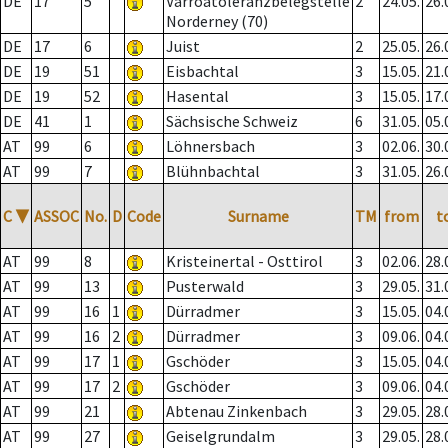
DE
17
5
Varroatoleranzbelegstelle
2
24.05.
26.
Norderney (70)
DE
17
6
Juist
2
25.05.
26.
DE
19
51
Eisbachtal
3
15.05.
21.
DE
19
52
Hasental
3
15.05.
17.
DE
41
1
Sächsische Schweiz
6
31.05.
05.
AT
99
6
Löhnersbach
3
02.06.
30.
AT
99
7
Blühnbachtal
3
31.05.
26.
C
▼
ASSOC
No.
D
Code
Surname
TM
from
t
AT
99
8
Kristeinertal - Osttirol
3
02.06.
28.
AT
99
13
Pusterwald
3
29.05.
31.
AT
99
16
1
Dürradmer
3
15.05.
04.
AT
99
16
2
Dürradmer
3
09.06.
04.
AT
99
17
1
Gschöder
3
15.05.
04.
AT
99
17
2
Gschöder
3
09.06.
04.
AT
99
21
Abtenau Zinkenbach
3
29.05.
28.
AT
99
27
Geiselgrundalm
3
29.05.
28.