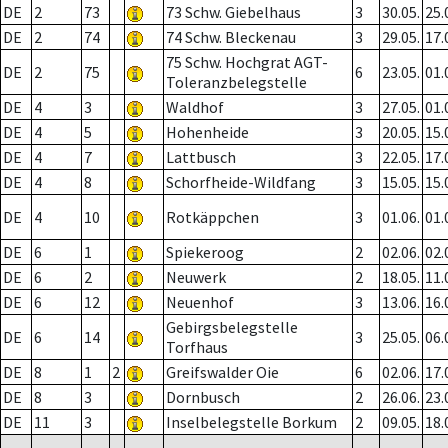
DE
2
73
73 Schw. Giebelhaus
3
30.05.
25.
DE
2
74
74 Schw. Bleckenau
3
29.05.
17.
75 Schw. Hochgrat AGT-
DE
2
75
6
23.05.
01.
Toleranzbelegstelle
DE
4
3
Waldhof
3
27.05.
01.
DE
4
5
Hohenheide
3
20.05.
15.
DE
4
7
Lattbusch
3
22.05.
17.
DE
4
8
Schorfheide-Wildfang
3
15.05.
15.
DE
4
10
Rotkäppchen
3
01.06.
01.
DE
6
1
Spiekeroog
2
02.06.
02.
DE
6
2
Neuwerk
2
18.05.
11.
DE
6
12
Neuenhof
3
13.06.
16.
Gebirgsbelegstelle
DE
6
14
3
25.05.
06.
Torfhaus
DE
8
1
2
Greifswalder Oie
6
02.06.
17.
DE
8
3
Dornbusch
2
26.06.
23.
DE
11
3
Inselbelegstelle Borkum
2
09.05.
18.