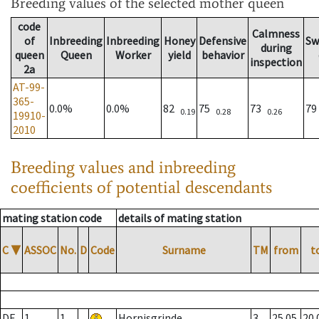
Breeding values
of the selected mother queen
code
Calmness
of
Inbreeding
Inbreeding
Honey
Defensive
Sw
during
queen
Queen
Worker
yield
behavior
inspection
2a
AT-99-
365-
0.0%
0.0%
82
75
73
7
0.19
0.28
0.26
19910-
2010
Breeding values and inbreeding
coefficients of potential descendants
mating station code
details of mating station
C
▼
ASSOC
No.
D
Code
Surname
TM
from
t
DE
1
1
Hornisgrinde
3
25.05.
20.