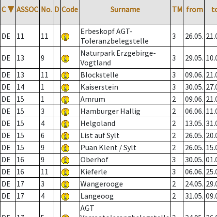
C
▼
ASSOC
No.
D
Code
Surname
TM
from
t
Erbeskopf AGT-
DE
11
11
3
26.05.
21.
Toleranzbelegstelle
Naturpark Erzgebirge-
DE
13
9
3
29.05.
10.
Vogtland
DE
13
11
Blockstelle
3
09.06.
21.
DE
14
1
Kaiserstein
3
30.05.
27.
DE
15
1
Amrum
2
09.06.
21.
DE
15
3
Hamburger Hallig
2
06.06.
11.
DE
15
4
Helgoland
2
13.05.
31.
DE
15
6
List auf Sylt
2
26.05.
20.
DE
15
9
Puan Klent / Sylt
2
26.05.
15.
DE
16
9
Oberhof
3
30.05.
01.
DE
16
11
Kieferle
3
06.06.
25.
DE
17
3
Wangerooge
2
24.05.
29.
DE
17
4
Langeoog
2
31.05.
09.
AGT