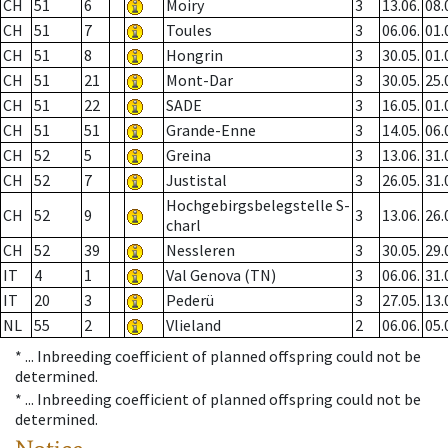
CH
51
6
Moiry
3
13.06.
08.
CH
51
7
Toules
3
06.06.
01.
CH
51
8
Hongrin
3
30.05.
01.
CH
51
21
Mont-Dar
3
30.05.
25.
CH
51
22
SADE
3
16.05.
01.
CH
51
51
Grande-Enne
3
14.05.
06.
CH
52
5
Greina
3
13.06.
31.
CH
52
7
Justistal
3
26.05.
31.
Hochgebirgsbelegstelle S-
CH
52
9
3
13.06.
26.
charl
CH
52
39
Nessleren
3
30.05.
29.
IT
4
1
Val Genova (TN)
3
06.06.
31.
IT
20
3
Pederü
3
27.05.
13.
NL
55
2
Vlieland
2
06.06.
05.
* ...
Inbreeding coefficient of planned offspring could not be
determined.
* ...
Inbreeding coefficient of planned offspring could not be
determined.