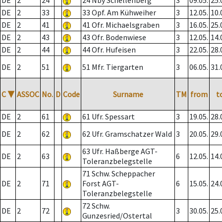
DE
2
24
24 Nby Schellenberg
3
09.05.
25.
DE
2
33
33 Opf. Am Kühweiher
3
12.05.
10.
DE
2
41
41 Ofr. Michaelsgraben
3
16.05.
25.
DE
2
43
43 Ofr. Bodenwiese
3
12.05.
14.
DE
2
44
44 Ofr. Hufeisen
3
22.05.
28.
DE
2
51
51 Mfr. Tiergarten
3
06.05.
31.
C
▼
ASSOC
No.
D
Code
Surname
TM
from
t
DE
2
61
61 Ufr. Spessart
3
19.05.
28.
DE
2
62
62 Ufr. Gramschatzer Wald
3
20.05.
29.
63 Ufr. Haßberge AGT-
DE
2
63
6
12.05.
14.
Toleranzbelegstelle
71 Schw. Scheppacher
DE
2
71
Forst AGT-
6
15.05.
24.
Toleranzbelegstelle
72 Schw.
DE
2
72
3
30.05.
25.
Gunzesried/Ostertal