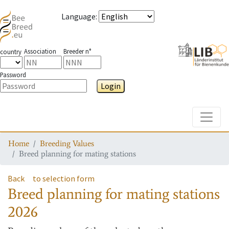
Language
:
Association
Breeder n°
country
Password
Login
Toggle
Home
Breeding Values
Breed planning for mating stations
Back
to selection form
Breed planning for mating stations
2026