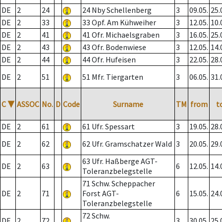
DE
2
24
24 Nby Schellenberg
3
09.05.
25.
DE
2
33
33 Opf. Am Kühweiher
3
12.05.
10.
DE
2
41
41 Ofr. Michaelsgraben
3
16.05.
25.
DE
2
43
43 Ofr. Bodenwiese
3
12.05.
14.
DE
2
44
44 Ofr. Hufeisen
3
22.05.
28.
DE
2
51
51 Mfr. Tiergarten
3
06.05.
31.
C
▼
ASSOC
No.
D
Code
Surname
TM
from
t
DE
2
61
61 Ufr. Spessart
3
19.05.
28.
DE
2
62
62 Ufr. Gramschatzer Wald
3
20.05.
29.
63 Ufr. Haßberge AGT-
DE
2
63
6
12.05.
14.
Toleranzbelegstelle
71 Schw. Scheppacher
DE
2
71
Forst AGT-
6
15.05.
24.
Toleranzbelegstelle
72 Schw.
DE
2
72
3
30.05.
25.