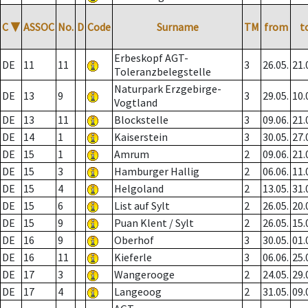
C
▼
ASSOC
No.
D
Code
Surname
TM
from
t
Erbeskopf AGT-
DE
11
11
3
26.05.
21.
Toleranzbelegstelle
Naturpark Erzgebirge-
DE
13
9
3
29.05.
10.
Vogtland
DE
13
11
Blockstelle
3
09.06.
21.
DE
14
1
Kaiserstein
3
30.05.
27.
DE
15
1
Amrum
2
09.06.
21.
DE
15
3
Hamburger Hallig
2
06.06.
11.
DE
15
4
Helgoland
2
13.05.
31.
DE
15
6
List auf Sylt
2
26.05.
20.
DE
15
9
Puan Klent / Sylt
2
26.05.
15.
DE
16
9
Oberhof
3
30.05.
01.
DE
16
11
Kieferle
3
06.06.
25.
DE
17
3
Wangerooge
2
24.05.
29.
DE
17
4
Langeoog
2
31.05.
09.