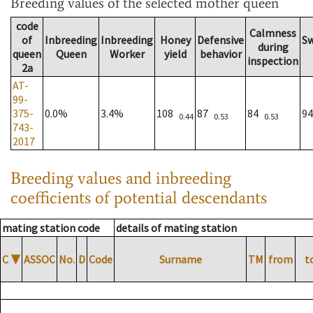
Breeding values
of the selected mother queen
code
Calmness
of
Inbreeding
Inbreeding
Honey
Defensive
S
during
queen
Queen
Worker
yield
behavior
inspection
2a
AT-
99-
375-
0.0%
3.4%
108
87
84
9
0.44
0.53
0.53
743-
2017
Breeding values and inbreeding
coefficients of potential descendants
mating station code
details of mating station
C
▼
ASSOC
No.
D
Code
Surname
TM
from
t