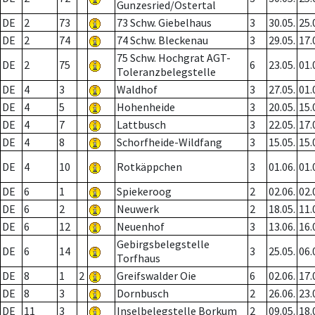
Gunzesried/Ostertal
DE
2
73
73 Schw. Giebelhaus
3
30.05.
25.
DE
2
74
74 Schw. Bleckenau
3
29.05.
17.
75 Schw. Hochgrat AGT-
DE
2
75
6
23.05.
01.
Toleranzbelegstelle
DE
4
3
Waldhof
3
27.05.
01.
DE
4
5
Hohenheide
3
20.05.
15.
DE
4
7
Lattbusch
3
22.05.
17.
DE
4
8
Schorfheide-Wildfang
3
15.05.
15.
DE
4
10
Rotkäppchen
3
01.06.
01.
DE
6
1
Spiekeroog
2
02.06.
02.
DE
6
2
Neuwerk
2
18.05.
11.
DE
6
12
Neuenhof
3
13.06.
16.
Gebirgsbelegstelle
DE
6
14
3
25.05.
06.
Torfhaus
DE
8
1
2
Greifswalder Oie
6
02.06.
17.
DE
8
3
Dornbusch
2
26.06.
23.
DE
11
3
Inselbelegstelle Borkum
2
09.05.
18.