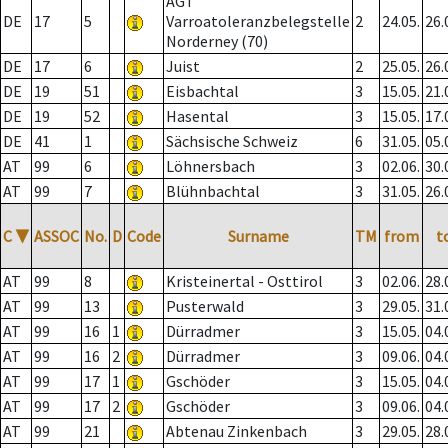
AGT
DE
17
5
Varroatoleranzbelegstelle
2
24.05.
26.
Norderney (70)
DE
17
6
Juist
2
25.05.
26.
DE
19
51
Eisbachtal
3
15.05.
21.
DE
19
52
Hasental
3
15.05.
17.
DE
41
1
Sächsische Schweiz
6
31.05.
05.
AT
99
6
Löhnersbach
3
02.06.
30.
AT
99
7
Blühnbachtal
3
31.05.
26.
C
▼
ASSOC
No.
D
Code
Surname
TM
from
t
AT
99
8
Kristeinertal - Osttirol
3
02.06.
28.
AT
99
13
Pusterwald
3
29.05.
31.
AT
99
16
1
Dürradmer
3
15.05.
04.
AT
99
16
2
Dürradmer
3
09.06.
04.
AT
99
17
1
Gschöder
3
15.05.
04.
AT
99
17
2
Gschöder
3
09.06.
04.
AT
99
21
Abtenau Zinkenbach
3
29.05.
28.