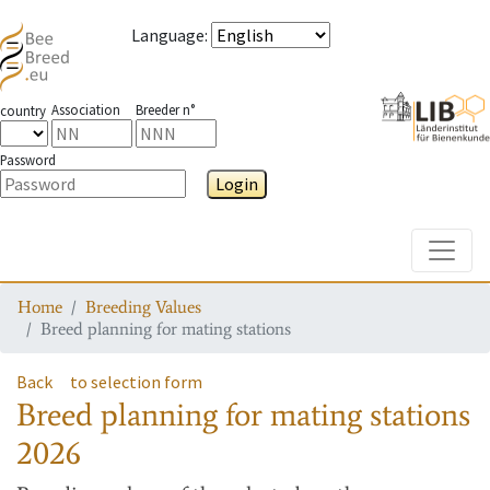
Language
:
Association
Breeder n°
country
Password
Login
Toggle
Home
Breeding Values
Breed planning for mating stations
Back
to selection form
Breed planning for mating stations
2026