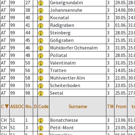
AT
99
27
Geiselgrundalm
3
29.05.
28.
AT
99
38
Johannsenruhe
3
14.06.
09.
AT
99
40
Kocnatal
3
30.05.
14.
AT
99
41
Radlgraben
3
01.06.
31.
AT
99
44
Steinberg
3
28.05.
23.
AT
99
45
Gößgraben
3
15.05.
31.
AT
99
46
Mühldorfer Ochsenalm
3
31.05.
15.
AT
99
48
Pöllatal
3
28.05.
31.
AT
99
50
Valentinalm
3
31.05.
15.
AT
99
56
Tratten
3
14.05.
16.
AT
99
58
Mühlviertler Alm
3
21.05.
30.
AT
99
59
Scheiterboden
3
23.05.
15.
AT
99
98
Seetal
3
25.05.
27.
C
▼
ASSOC
No.
D
Code
Surname
TM
from
t
CH
51
1
Bonatchiesse
3
13.06.
01.
CH
51
3
Petit-Mont
3
23.05.
26.