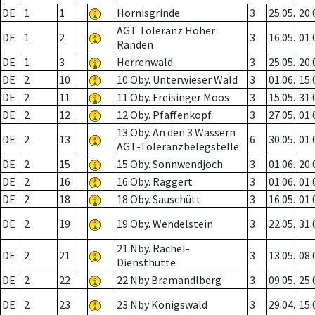
DE
1
1
Hornisgrinde
3
25.05.
20.
AGT Toleranz Hoher
DE
1
2
3
16.05.
01.
Randen
DE
1
3
Herrenwald
3
25.05.
20.
DE
2
10
10 Oby. Unterwieser Wald
3
01.06.
15.
DE
2
11
11 Oby. Freisinger Moos
3
15.05.
31.
DE
2
12
12 Oby. Pfaffenkopf
3
27.05.
01.
13 Oby. An den 3 Wassern
DE
2
13
6
30.05.
01.
AGT-Toleranzbelegstelle
DE
2
15
15 Oby. Sonnwendjoch
3
01.06.
20.
DE
2
16
16 Oby. Raggert
3
01.06.
01.
DE
2
18
18 Oby. Sauschütt
3
16.05.
01.
DE
2
19
19 Oby. Wendelstein
3
22.05.
31.
21 Nby. Rachel-
DE
2
21
3
13.05.
08.
Diensthütte
DE
2
22
22 Nby Bramandlberg
3
09.05.
25.
DE
2
23
23 Nby Königswald
3
29.04.
15.