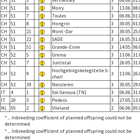
CH
51
5
Vermeilley
3
06.06.
01.
CH
51
6
Moiry
3
13.06.
08.
CH
51
7
Toules
3
06.06.
01.
CH
51
8
Hongrin
3
30.05.
01.
CH
51
21
Mont-Dar
3
30.05.
25.
CH
51
22
SADE
3
16.05.
01.
CH
51
51
Grande-Enne
3
14.05.
06.
CH
52
5
Greina
3
13.06.
31.
CH
52
7
Justistal
3
26.05.
31.
Hochgebirgsbelegstelle S-
CH
52
9
3
13.06.
26.
charl
CH
52
39
Nessleren
3
30.05.
29.
IT
4
1
Val Genova (TN)
3
06.06.
31.
IT
20
3
Pederü
3
27.05.
13.
NL
55
2
Vlieland
2
06.06.
05.
* ...
Inbreeding coefficient of planned offspring could not be
determined.
* ...
Inbreeding coefficient of planned offspring could not be
determined.