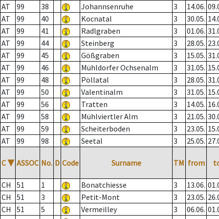
AT
99
38
Johannsenruhe
3
14.06.
09.
AT
99
40
Kocnatal
3
30.05.
14.
AT
99
41
Radlgraben
3
01.06.
31.
AT
99
44
Steinberg
3
28.05.
23.
AT
99
45
Gößgraben
3
15.05.
31.
AT
99
46
Mühldorfer Ochsenalm
3
31.05.
15.
AT
99
48
Pöllatal
3
28.05.
31.
AT
99
50
Valentinalm
3
31.05.
15.
AT
99
56
Tratten
3
14.05.
16.
AT
99
58
Mühlviertler Alm
3
21.05.
30.
AT
99
59
Scheiterboden
3
23.05.
15.
AT
99
98
Seetal
3
25.05.
27.
C
▼
ASSOC
No.
D
Code
Surname
TM
from
t
CH
51
1
Bonatchiesse
3
13.06.
01.
CH
51
3
Petit-Mont
3
23.05.
26.
CH
51
5
Vermeilley
3
06.06.
01.