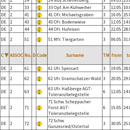
DE
2
24
24 Nby Schellenberg
3
09.05.
25.
DE
2
33
33 Opf. Am Kühweiher
3
12.05.
10.
DE
2
41
41 Ofr. Michaelsgraben
3
16.05.
25.
DE
2
43
43 Ofr. Bodenwiese
3
12.05.
14.
DE
2
44
44 Ofr. Hufeisen
3
22.05.
28.
DE
2
51
51 Mfr. Tiergarten
3
06.05.
31.
C
▼
ASSOC
No.
D
Code
Surname
TM
from
t
DE
2
61
61 Ufr. Spessart
3
19.05.
28.
DE
2
62
62 Ufr. Gramschatzer Wald
3
20.05.
29.
63 Ufr. Haßberge AGT-
DE
2
63
6
12.05.
14.
Toleranzbelegstelle
71 Schw. Scheppacher
DE
2
71
Forst AGT-
6
15.05.
24.
Toleranzbelegstelle
72 Schw.
DE
2
72
3
30.05.
25.
Gunzesried/Ostertal