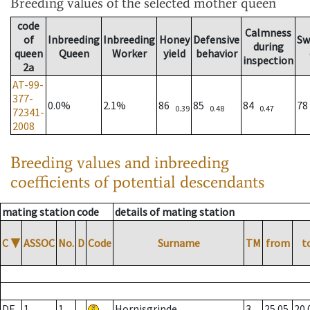
Breeding values
of the selected mother queen
code
Calmness
of
Inbreeding
Inbreeding
Honey
Defensive
Sw
during
queen
Queen
Worker
yield
behavior
inspection
2a
AT-99-
377-
0.0%
2.1%
86
85
84
7
0.39
0.48
0.47
72341-
2008
Breeding values and inbreeding
coefficients of potential descendants
mating station code
details of mating station
C
▼
ASSOC
No.
D
Code
Surname
TM
from
t
DE
1
1
Hornisgrinde
3
25.05.
20.