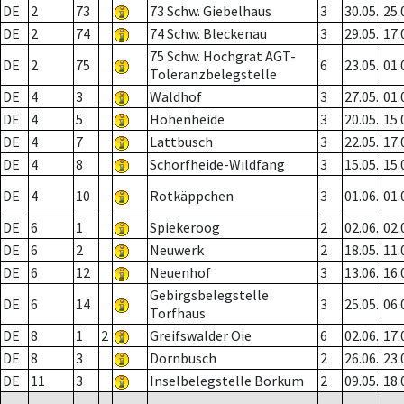
DE
2
73
73 Schw. Giebelhaus
3
30.05.
25.
DE
2
74
74 Schw. Bleckenau
3
29.05.
17.
75 Schw. Hochgrat AGT-
DE
2
75
6
23.05.
01.
Toleranzbelegstelle
DE
4
3
Waldhof
3
27.05.
01.
DE
4
5
Hohenheide
3
20.05.
15.
DE
4
7
Lattbusch
3
22.05.
17.
DE
4
8
Schorfheide-Wildfang
3
15.05.
15.
DE
4
10
Rotkäppchen
3
01.06.
01.
DE
6
1
Spiekeroog
2
02.06.
02.
DE
6
2
Neuwerk
2
18.05.
11.
DE
6
12
Neuenhof
3
13.06.
16.
Gebirgsbelegstelle
DE
6
14
3
25.05.
06.
Torfhaus
DE
8
1
2
Greifswalder Oie
6
02.06.
17.
DE
8
3
Dornbusch
2
26.06.
23.
DE
11
3
Inselbelegstelle Borkum
2
09.05.
18.