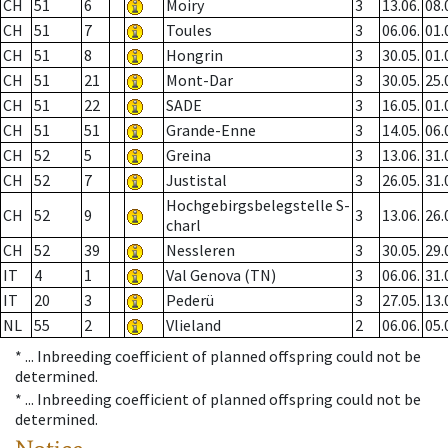
CH
51
6
Moiry
3
13.06.
08.
CH
51
7
Toules
3
06.06.
01.
CH
51
8
Hongrin
3
30.05.
01.
CH
51
21
Mont-Dar
3
30.05.
25.
CH
51
22
SADE
3
16.05.
01.
CH
51
51
Grande-Enne
3
14.05.
06.
CH
52
5
Greina
3
13.06.
31.
CH
52
7
Justistal
3
26.05.
31.
Hochgebirgsbelegstelle S-
CH
52
9
3
13.06.
26.
charl
CH
52
39
Nessleren
3
30.05.
29.
IT
4
1
Val Genova (TN)
3
06.06.
31.
IT
20
3
Pederü
3
27.05.
13.
NL
55
2
Vlieland
2
06.06.
05.
* ...
Inbreeding coefficient of planned offspring could not be
determined.
* ...
Inbreeding coefficient of planned offspring could not be
determined.