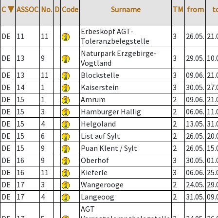
C
▼
ASSOC
No.
D
Code
Surname
TM
from
t
Erbeskopf AGT-
DE
11
11
3
26.05.
21.
Toleranzbelegstelle
Naturpark Erzgebirge-
DE
13
9
3
29.05.
10.
Vogtland
DE
13
11
Blockstelle
3
09.06.
21.
DE
14
1
Kaiserstein
3
30.05.
27.
DE
15
1
Amrum
2
09.06.
21.
DE
15
3
Hamburger Hallig
2
06.06.
11.
DE
15
4
Helgoland
2
13.05.
31.
DE
15
6
List auf Sylt
2
26.05.
20.
DE
15
9
Puan Klent / Sylt
2
26.05.
15.
DE
16
9
Oberhof
3
30.05.
01.
DE
16
11
Kieferle
3
06.06.
25.
DE
17
3
Wangerooge
2
24.05.
29.
DE
17
4
Langeoog
2
31.05.
09.
AGT