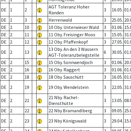
AGT Toleranz Hoher
DE
1
2
3
16.05.
01.
Randen
DE
1
3
Herrenwald
3
25.05.
20.
DE
2
10
10 Oby. Unterwieser Wald
3
01.06.
15.
DE
2
11
11 Oby. Freisinger Moos
3
15.05.
31.
DE
2
12
12 Oby. Pfaffenkopf
3
27.05.
01.
13 Oby. An den 3 Wassern
DE
2
13
6
30.05.
01.
AGT-Toleranzbelegstelle
DE
2
15
15 Oby. Sonnwendjoch
3
01.06.
20.
DE
2
16
16 Oby. Raggert
3
01.06.
01.
DE
2
18
18 Oby. Sauschütt
3
16.05.
01.
DE
2
19
19 Oby. Wendelstein
3
22.05.
31.
21 Nby. Rachel-
DE
2
21
3
13.05.
08.
Diensthütte
DE
2
22
22 Nby Bramandlberg
3
09.05.
25.
DE
2
23
23 Nby Königswald
3
29.04.
15.