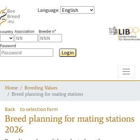
Language
:
Association
Breeder n°
country
Password
Login
Toggle
Home
Breeding Values
Breed planning for mating stations
Back
to selection form
Breed planning for mating stations
2026