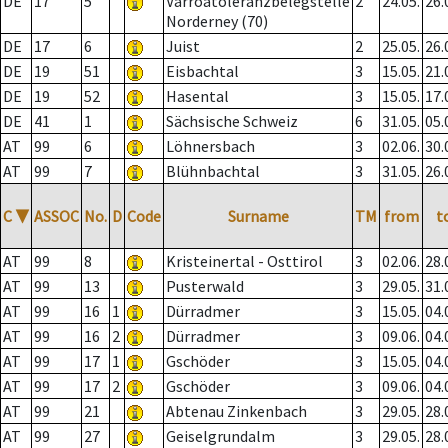
DE
17
5
Varroatoleranzbelegstelle
2
24.05.
26.
Norderney (70)
DE
17
6
Juist
2
25.05.
26.
DE
19
51
Eisbachtal
3
15.05.
21.
DE
19
52
Hasental
3
15.05.
17.
DE
41
1
Sächsische Schweiz
6
31.05.
05.
AT
99
6
Löhnersbach
3
02.06.
30.
AT
99
7
Blühnbachtal
3
31.05.
26.
C
▼
ASSOC
No.
D
Code
Surname
TM
from
t
AT
99
8
Kristeinertal - Osttirol
3
02.06.
28.
AT
99
13
Pusterwald
3
29.05.
31.
AT
99
16
1
Dürradmer
3
15.05.
04.
AT
99
16
2
Dürradmer
3
09.06.
04.
AT
99
17
1
Gschöder
3
15.05.
04.
AT
99
17
2
Gschöder
3
09.06.
04.
AT
99
21
Abtenau Zinkenbach
3
29.05.
28.
AT
99
27
Geiselgrundalm
3
29.05.
28.