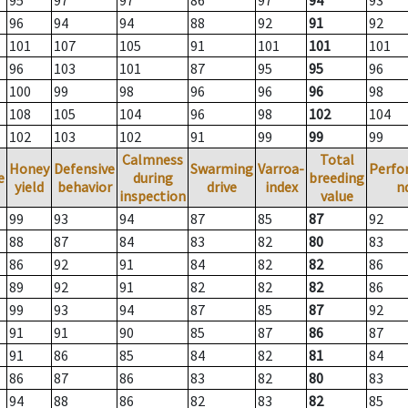
95
97
97
86
97
94
93
96
94
94
88
92
91
92
101
107
105
91
101
101
101
96
103
101
87
95
95
96
100
99
98
96
96
96
98
108
105
104
96
98
102
104
102
103
102
91
99
99
99
Calmness
Total
Honey
Defensive
Swarming
Varroa-
Perfo
e
during
breeding
yield
behavior
drive
index
n
inspection
value
99
93
94
87
85
87
92
88
87
84
83
82
80
83
86
92
91
84
82
82
86
89
92
91
82
82
82
86
99
93
94
87
85
87
92
91
91
90
85
87
86
87
91
86
85
84
82
81
84
86
87
86
83
82
80
83
94
88
86
82
83
82
85