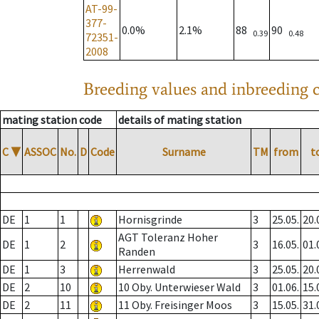
AT-99-
377-
0.0%
2.1%
88
90
0.39
0.48
72351-
2008
Breeding values and inbreeding c
mating station code
details of mating station
C
▼
ASSOC
No.
D
Code
Surname
TM
from
t
DE
1
1
Hornisgrinde
3
25.05.
20.
AGT Toleranz Hoher
DE
1
2
3
16.05.
01.
Randen
DE
1
3
Herrenwald
3
25.05.
20.
DE
2
10
10 Oby. Unterwieser Wald
3
01.06.
15.
DE
2
11
11 Oby. Freisinger Moos
3
15.05.
31.