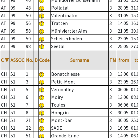
AT
99
46
Mühldorfer Ochsenalm
3
31.05.
15.
AT
99
48
Pöllatal
3
28.05.
31.
AT
99
50
Valentinalm
3
31.05.
15.
AT
99
56
Tratten
3
14.05.
16.
AT
99
58
Mühlviertler Alm
3
21.05.
30.
AT
99
59
Scheiterboden
3
23.05.
15.
AT
99
98
Seetal
3
25.05.
27.
C
▼
ASSOC
No.
D
Code
Surname
TM
from
t
CH
51
1
Bonatchiesse
3
13.06.
01.
CH
51
3
Petit-Mont
3
23.05.
26.
CH
51
5
Vermeilley
3
06.06.
01.
CH
51
6
Moiry
3
13.06.
08.
CH
51
7
Toules
3
06.06.
01.
CH
51
8
Hongrin
3
30.05.
01.
CH
51
21
Mont-Dar
3
30.05.
25.
CH
51
22
SADE
3
16.05.
01.
CH
51
51
Grande-Enne
3
14.05.
06.