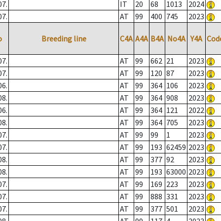
07.
IT
20
68
1013
2024
07.
AT
99
400
745
2023
o
Breeding line
C4A
A4A
B4A
No4A
Y4A
Cod
07.
AT
99
662
21
2023
07.
AT
99
120
87
2023
06.
AT
99
364
106
2023
08.
AT
99
364
908
2023
06.
AT
99
364
121
2022
08.
AT
99
364
705
2023
07.
AT
99
99
1
2023
07.
AT
99
193
62459
2023
08.
AT
99
377
92
2023
08.
AT
99
193
63000
2023
07.
AT
99
169
223
2023
07.
AT
99
888
331
2023
07.
AT
99
377
501
2023