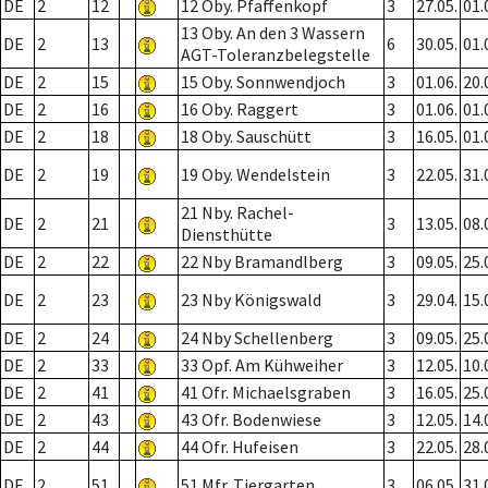
DE
2
12
12 Oby. Pfaffenkopf
3
27.05.
01.
13 Oby. An den 3 Wassern
DE
2
13
6
30.05.
01.
AGT-Toleranzbelegstelle
DE
2
15
15 Oby. Sonnwendjoch
3
01.06.
20.
DE
2
16
16 Oby. Raggert
3
01.06.
01.
DE
2
18
18 Oby. Sauschütt
3
16.05.
01.
DE
2
19
19 Oby. Wendelstein
3
22.05.
31.
21 Nby. Rachel-
DE
2
21
3
13.05.
08.
Diensthütte
DE
2
22
22 Nby Bramandlberg
3
09.05.
25.
DE
2
23
23 Nby Königswald
3
29.04.
15.
DE
2
24
24 Nby Schellenberg
3
09.05.
25.
DE
2
33
33 Opf. Am Kühweiher
3
12.05.
10.
DE
2
41
41 Ofr. Michaelsgraben
3
16.05.
25.
DE
2
43
43 Ofr. Bodenwiese
3
12.05.
14.
DE
2
44
44 Ofr. Hufeisen
3
22.05.
28.
DE
2
51
51 Mfr. Tiergarten
3
06.05.
31.