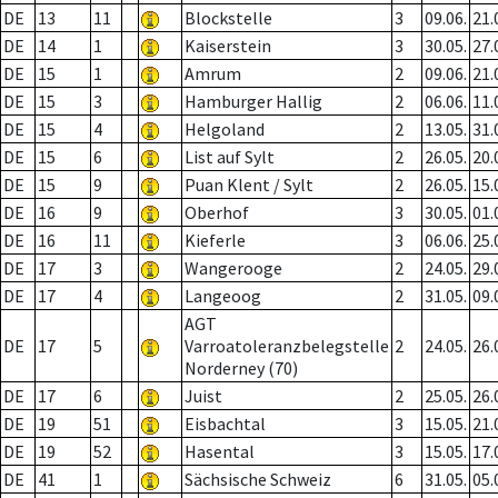
DE
13
11
Blockstelle
3
09.06.
21.
DE
14
1
Kaiserstein
3
30.05.
27.
DE
15
1
Amrum
2
09.06.
21.
DE
15
3
Hamburger Hallig
2
06.06.
11.
DE
15
4
Helgoland
2
13.05.
31.
DE
15
6
List auf Sylt
2
26.05.
20.
DE
15
9
Puan Klent / Sylt
2
26.05.
15.
DE
16
9
Oberhof
3
30.05.
01.
DE
16
11
Kieferle
3
06.06.
25.
DE
17
3
Wangerooge
2
24.05.
29.
DE
17
4
Langeoog
2
31.05.
09.
AGT
DE
17
5
Varroatoleranzbelegstelle
2
24.05.
26.
Norderney (70)
DE
17
6
Juist
2
25.05.
26.
DE
19
51
Eisbachtal
3
15.05.
21.
DE
19
52
Hasental
3
15.05.
17.
DE
41
1
Sächsische Schweiz
6
31.05.
05.