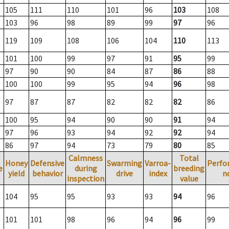
105
111
110
101
96
103
108
103
96
98
89
99
97
96
119
109
108
106
104
110
113
101
100
99
97
91
95
99
97
90
90
84
87
86
88
100
100
99
95
94
96
98
97
87
87
82
82
82
86
100
95
94
90
90
91
94
97
96
93
94
92
92
94
86
97
94
73
79
80
85
Calmness
Total
Honey
Defensive
Swarming
Varroa-
Perfo
e
during
breeding
yield
behavior
drive
index
n
inspection
value
104
95
95
93
93
94
96
101
101
98
96
94
96
99