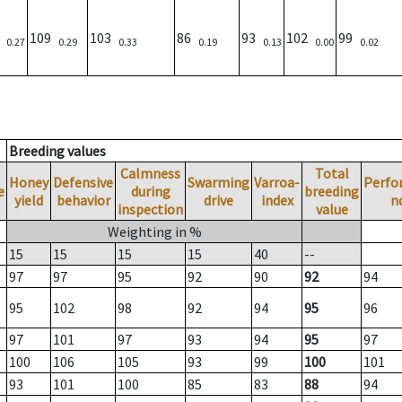
)
109
103
86
93
102
99
0.27
0.29
0.33
0.19
0.13
0.00
0.02
Breeding values
Calmness
Total
Honey
Defensive
Swarming
Varroa-
Perfo
e
during
breeding
yield
behavior
drive
index
n
inspection
value
Weighting in %
15
15
15
15
40
--
97
97
95
92
90
92
94
95
102
98
92
94
95
96
97
101
97
93
94
95
97
100
106
105
93
99
100
101
93
101
100
85
83
88
94