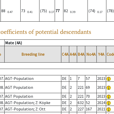
88
73
(75)
77
82
(74)
(78
0.47
0.41
0.17
0.39
0.17
oefficients of potential descendants
Mate (4A)
o
Breeding line
C4A
A4A
B4A
No4A
Y4A
Cod
07.
AGT-Population
DE
1
7
57
2023
08.
AGT Population
DE
2
221
69
2023
07.
AGT Population
DE
2
221
70
2023
08.
AGT-Population; Z: Köpke
DE
2
632
52
2024
07.
AGT-Population; Z: Ott
DE
2
227
167
2021