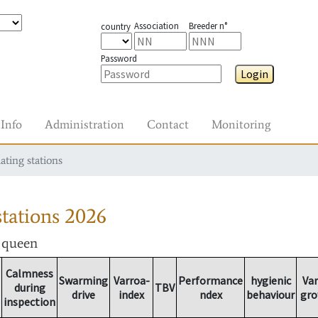
Association
Breeder n°
country
Password
Login
Info
Administration
Contact
Monitoring
ating stations
tations
2026
r queen
Calmness
Swarming
Varroa-
Performance
hygienic
Var
during
TBV
drive
index
ndex
behaviour
gro
inspection