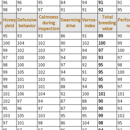
96
96
95
84
94
91
91
98
97
97
91
91
92
95
Calmness
Total
Honey
Defensive
Swarming
Varroa-
Perfo
e
during
breeding
yield
behavior
drive
index
n
inspection
value
95
93
93
86
91
89
90
100
104
102
90
102
100
99
99
102
103
97
94
97
100
97
100
100
94
89
93
97
98
100
100
97
92
95
98
99
105
102
94
91
95
100
99
101
103
95
92
95
99
98
103
101
88
94
95
97
101
106
104
92
100
101
101
102
97
94
87
88
90
94
95
96
97
87
89
90
93
103
105
103
95
95
99
102
97
101
98
86
104
98
95