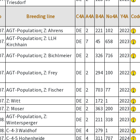
Triesdorf
o
Breeding line
C4A
A4A
B4A
No4A
Y4A
Cod
07.
AGT-Population; Z: Ahrens
DE
2
221
102
2022
AGT-Population; Z: LLH
07.
DE
7
45
658
2023
Kirchhain
07.
AGT-Population; Z: Bichlmeier
DE
2
326
716
2023
07.
AGT-Population, Z: Frey
DE
2
294
100
2022
07.
AGT-Population, Z: Fischer
DE
2
703
77
2022
07.
Z: Witt
DE
2
172
1
2022
07.
Z: Moser
DE
2
363
200
2023
AGT-Population, Z:
08.
DE
2
211
318
2023
Wintersperger
08.
C-4-3 Waldhof
DE
4
279
1
2022
07.
C-4-5 Hohenheide
DE
4
311
707
2024