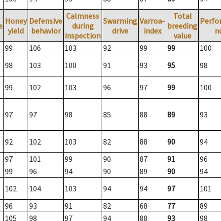
Calmness
Total
Honey
Defensive
Swarming
Varroa-
Perfo
e
during
breeding
yield
behavior
drive
index
n
inspection
value
99
106
103
92
99
99
100
98
103
100
91
93
95
98
99
102
103
96
97
99
100
97
97
98
85
88
89
93
92
102
103
82
88
90
94
97
101
99
90
87
91
96
99
96
94
90
89
90
94
102
104
103
94
94
97
101
96
93
91
82
68
77
89
105
98
97
94
88
93
98