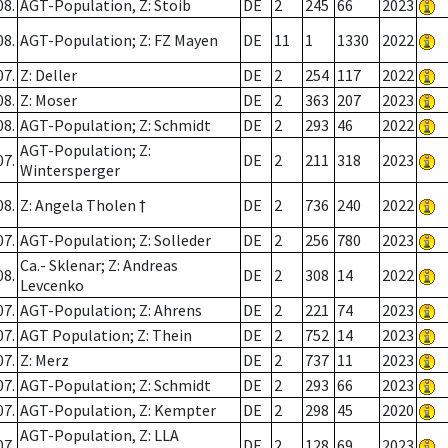
08.
AGT-Population, Z: Stoib
DE
2
245
66
2023
08.
AGT-Population; Z: FZ Mayen
DE
11
1
1330
2022
07.
Z: Deller
DE
2
254
117
2022
08.
Z: Moser
DE
2
363
207
2023
08.
AGT-Population; Z: Schmidt
DE
2
293
46
2022
AGT-Population; Z:
07.
DE
2
211
318
2023
Wintersperger
08.
Z: Angela Tholen †
DE
2
736
240
2022
07.
AGT-Population; Z: Solleder
DE
2
256
780
2023
Ca.- Sklenar; Z: Andreas
08.
DE
2
308
14
2022
Levcenko
07.
AGT-Population; Z: Ahrens
DE
2
221
74
2023
07.
AGT Population; Z: Thein
DE
2
752
14
2023
07.
Z: Merz
DE
2
737
11
2023
07.
AGT-Population; Z: Schmidt
DE
2
293
66
2023
07.
AGT-Population, Z: Kempter
DE
2
298
45
2020
AGT-Population, Z: LLA
07.
DE
2
128
69
2023