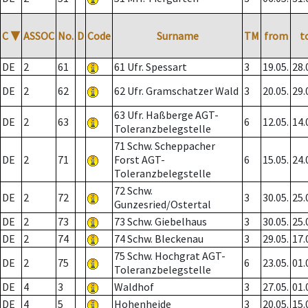
C
▼
ASSOC
No.
D
Code
Surname
TM
from
t
DE
2
61
61 Ufr. Spessart
3
19.05.
28.
DE
2
62
62 Ufr. Gramschatzer Wald
3
20.05.
29.
63 Ufr. Haßberge AGT-
DE
2
63
6
12.05.
14.
Toleranzbelegstelle
71 Schw. Scheppacher
DE
2
71
Forst AGT-
6
15.05.
24.
Toleranzbelegstelle
72 Schw.
DE
2
72
3
30.05.
25.
Gunzesried/Ostertal
DE
2
73
73 Schw. Giebelhaus
3
30.05.
25.
DE
2
74
74 Schw. Bleckenau
3
29.05.
17.
75 Schw. Hochgrat AGT-
DE
2
75
6
23.05.
01.
Toleranzbelegstelle
DE
4
3
Waldhof
3
27.05.
01.
DE
4
5
Hohenheide
3
20.05.
15.