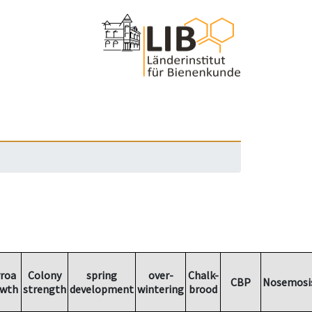
roa
Colony
spring
over-
Chalk-
CBP
Nosemosi
wth
strength
development
wintering
brood