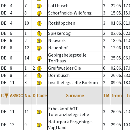
DE
4
7
Lattbusch
3
22.05.
17.
DE
4
8
Schorfheide-Wildfang
3
15.05.
15.
DE
4
10
Rotkäppchen
3
01.06.
01.
DE
6
1
Spiekeroog
2
02.06.
02.
DE
6
2
Neuwerk
2
18.05.
11.
DE
6
12
Neuenhof
3
13.06.
16.
Gebirgsbelegstelle
DE
6
14
3
25.05.
06.
Torfhaus
DE
8
1
2
Greifswalder Oie
6
02.06.
17.
DE
8
3
Dornbusch
2
26.06.
23.
DE
11
3
Inselbelegstelle Borkum
2
09.05.
18.
C
▼
ASSOC
No.
D
Code
Surname
TM
from
t
Erbeskopf AGT-
DE
11
11
3
26.05.
21.
Toleranzbelegstelle
Naturpark Erzgebirge-
DE
13
9
3
29.05.
10.
Vogtland