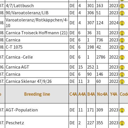
07.
4/7/Lattbusch
DE
4
301
163
2023
08.
90/Varoatoleranz/LIB
DE
4
306
51
2023
Varoatoleranz/Rotkäppchen/4-
08.
DE
4
307
124
2024
10
08.
Carnica Troiseck Hoffmann (21)
DE
6
36
31
2023
08.
Carnica
DE
6
1
736
2023
08.
C-T 1075
DE
6
198
42
2023
07.
Carnica -Celle
DE
6
1
2786
2022
06.
Carnica AGT
DE
15
252
1
2023
07.
Carnica
DE
6
90
146
2023
07.
Carnica Sklenar 47/9/26
DE
11
3
60
2022
o
Breeding line
C4A
A4A
B4A
No4A
Y4A
Cod
07.
AGT-Population
DE
11
171
309
2023
07.
Peschetz
DE
2
227
355
2023