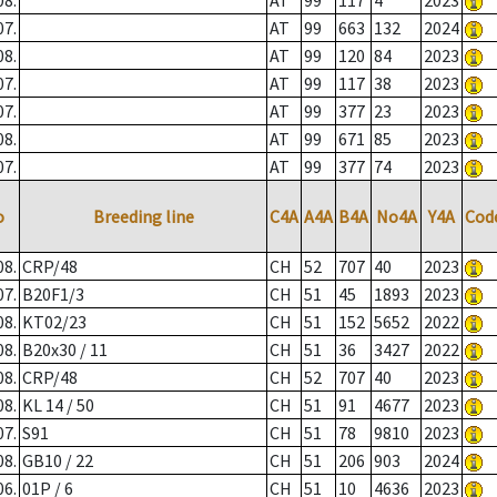
08.
AT
99
117
4
2023
07.
AT
99
663
132
2024
08.
AT
99
120
84
2023
07.
AT
99
117
38
2023
07.
AT
99
377
23
2023
08.
AT
99
671
85
2023
07.
AT
99
377
74
2023
o
Breeding line
C4A
A4A
B4A
No4A
Y4A
Cod
08.
CRP/48
CH
52
707
40
2023
07.
B20F1/3
CH
51
45
1893
2023
08.
KT02/23
CH
51
152
5652
2022
08.
B20x30 / 11
CH
51
36
3427
2022
08.
CRP/48
CH
52
707
40
2023
08.
KL 14 / 50
CH
51
91
4677
2023
07.
S91
CH
51
78
9810
2023
08.
GB10 / 22
CH
51
206
903
2024
06.
01P / 6
CH
51
10
4636
2023