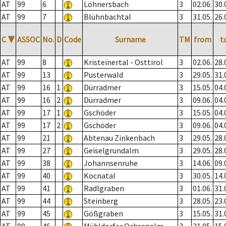
AT
99
6
Löhnersbach
3
02.06.
30.
AT
99
7
Blühnbachtal
3
31.05.
26.
C
▼
ASSOC
No.
D
Code
Surname
TM
from
t
AT
99
8
Kristeinertal - Osttirol
3
02.06.
28.
AT
99
13
Pusterwald
3
29.05.
31.
AT
99
16
1
Dürradmer
3
15.05.
04.
AT
99
16
2
Dürradmer
3
09.06.
04.
AT
99
17
1
Gschöder
3
15.05.
04.
AT
99
17
2
Gschöder
3
09.06.
04.
AT
99
21
Abtenau Zinkenbach
3
29.05.
28.
AT
99
27
Geiselgrundalm
3
29.05.
28.
AT
99
38
Johannsenruhe
3
14.06.
09.
AT
99
40
Kocnatal
3
30.05.
14.
AT
99
41
Radlgraben
3
01.06.
31.
AT
99
44
Steinberg
3
28.05.
23.
AT
99
45
Gößgraben
3
15.05.
31.