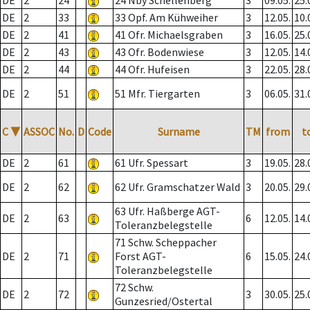
DE
2
24
24 Nby Schellenberg
3
09.05.
25.
DE
2
33
33 Opf. Am Kühweiher
3
12.05.
10.
DE
2
41
41 Ofr. Michaelsgraben
3
16.05.
25.
DE
2
43
43 Ofr. Bodenwiese
3
12.05.
14.
DE
2
44
44 Ofr. Hufeisen
3
22.05.
28.
DE
2
51
51 Mfr. Tiergarten
3
06.05.
31.
C
▼
ASSOC
No.
D
Code
Surname
TM
from
t
DE
2
61
61 Ufr. Spessart
3
19.05.
28.
DE
2
62
62 Ufr. Gramschatzer Wald
3
20.05.
29.
63 Ufr. Haßberge AGT-
DE
2
63
6
12.05.
14.
Toleranzbelegstelle
71 Schw. Scheppacher
DE
2
71
Forst AGT-
6
15.05.
24.
Toleranzbelegstelle
72 Schw.
DE
2
72
3
30.05.
25.
Gunzesried/Ostertal