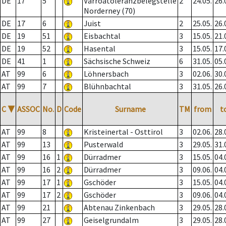
DE
17
5
Varroatoleranzbelegstelle
2
24.05.
26.
Norderney (70)
DE
17
6
Juist
2
25.05.
26.
DE
19
51
Eisbachtal
3
15.05.
21.
DE
19
52
Hasental
3
15.05.
17.
DE
41
1
Sächsische Schweiz
6
31.05.
05.
AT
99
6
Löhnersbach
3
02.06.
30.
AT
99
7
Blühnbachtal
3
31.05.
26.
C
▼
ASSOC
No.
D
Code
Surname
TM
from
t
AT
99
8
Kristeinertal - Osttirol
3
02.06.
28.
AT
99
13
Pusterwald
3
29.05.
31.
AT
99
16
1
Dürradmer
3
15.05.
04.
AT
99
16
2
Dürradmer
3
09.06.
04.
AT
99
17
1
Gschöder
3
15.05.
04.
AT
99
17
2
Gschöder
3
09.06.
04.
AT
99
21
Abtenau Zinkenbach
3
29.05.
28.
AT
99
27
Geiselgrundalm
3
29.05.
28.