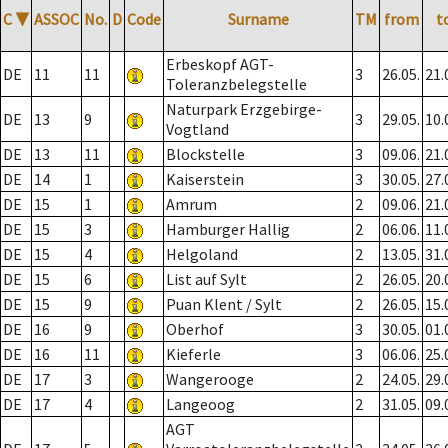
C
▼
ASSOC
No.
D
Code
Surname
TM
from
t
Erbeskopf AGT-
DE
11
11
3
26.05.
21.
Toleranzbelegstelle
Naturpark Erzgebirge-
DE
13
9
3
29.05.
10.
Vogtland
DE
13
11
Blockstelle
3
09.06.
21.
DE
14
1
Kaiserstein
3
30.05.
27.
DE
15
1
Amrum
2
09.06.
21.
DE
15
3
Hamburger Hallig
2
06.06.
11.
DE
15
4
Helgoland
2
13.05.
31.
DE
15
6
List auf Sylt
2
26.05.
20.
DE
15
9
Puan Klent / Sylt
2
26.05.
15.
DE
16
9
Oberhof
3
30.05.
01.
DE
16
11
Kieferle
3
06.06.
25.
DE
17
3
Wangerooge
2
24.05.
29.
DE
17
4
Langeoog
2
31.05.
09.
AGT