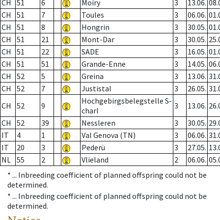
CH
51
6
Moiry
3
13.06.
08.
CH
51
7
Toules
3
06.06.
01.
CH
51
8
Hongrin
3
30.05.
01.
CH
51
21
Mont-Dar
3
30.05.
25.
CH
51
22
SADE
3
16.05.
01.
CH
51
51
Grande-Enne
3
14.05.
06.
CH
52
5
Greina
3
13.06.
31.
CH
52
7
Justistal
3
26.05.
31.
Hochgebirgsbelegstelle S-
CH
52
9
3
13.06.
26.
charl
CH
52
39
Nessleren
3
30.05.
29.
IT
4
1
Val Genova (TN)
3
06.06.
31.
IT
20
3
Pederü
3
27.05.
13.
NL
55
2
Vlieland
2
06.06.
05.
* ...
Inbreeding coefficient of planned offspring could not be
determined.
* ...
Inbreeding coefficient of planned offspring could not be
determined.