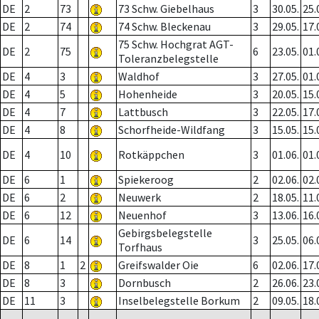
DE
2
73
73 Schw. Giebelhaus
3
30.05.
25.
DE
2
74
74 Schw. Bleckenau
3
29.05.
17.
75 Schw. Hochgrat AGT-
DE
2
75
6
23.05.
01.
Toleranzbelegstelle
DE
4
3
Waldhof
3
27.05.
01.
DE
4
5
Hohenheide
3
20.05.
15.
DE
4
7
Lattbusch
3
22.05.
17.
DE
4
8
Schorfheide-Wildfang
3
15.05.
15.
DE
4
10
Rotkäppchen
3
01.06.
01.
DE
6
1
Spiekeroog
2
02.06.
02.
DE
6
2
Neuwerk
2
18.05.
11.
DE
6
12
Neuenhof
3
13.06.
16.
Gebirgsbelegstelle
DE
6
14
3
25.05.
06.
Torfhaus
DE
8
1
2
Greifswalder Oie
6
02.06.
17.
DE
8
3
Dornbusch
2
26.06.
23.
DE
11
3
Inselbelegstelle Borkum
2
09.05.
18.