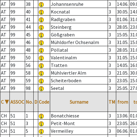
AT
99
38
Johannsenruhe
3
14.06.
09.
AT
99
40
Kocnatal
3
30.05.
14.
AT
99
41
Radlgraben
3
01.06.
31.
AT
99
44
Steinberg
3
28.05.
23.
AT
99
45
Gößgraben
3
15.05.
31.
AT
99
46
Mühldorfer Ochsenalm
3
31.05.
15.
AT
99
48
Pöllatal
3
28.05.
31.
AT
99
50
Valentinalm
3
31.05.
15.
AT
99
56
Tratten
3
14.05.
16.
AT
99
58
Mühlviertler Alm
3
21.05.
30.
AT
99
59
Scheiterboden
3
23.05.
15.
AT
99
98
Seetal
3
25.05.
27.
C
▼
ASSOC
No.
D
Code
Surname
TM
from
t
CH
51
1
Bonatchiesse
3
13.06.
01.
CH
51
3
Petit-Mont
3
23.05.
26.
CH
51
5
Vermeilley
3
06.06.
01.