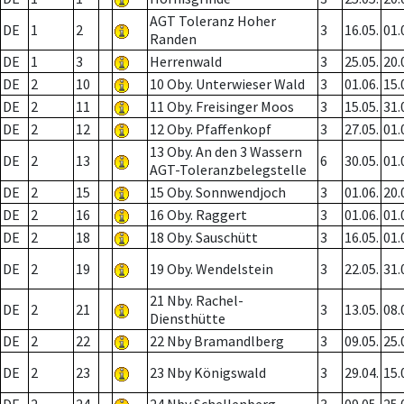
AGT Toleranz Hoher
DE
1
2
3
16.05.
01.
Randen
DE
1
3
Herrenwald
3
25.05.
20.
DE
2
10
10 Oby. Unterwieser Wald
3
01.06.
15.
DE
2
11
11 Oby. Freisinger Moos
3
15.05.
31.
DE
2
12
12 Oby. Pfaffenkopf
3
27.05.
01.
13 Oby. An den 3 Wassern
DE
2
13
6
30.05.
01.
AGT-Toleranzbelegstelle
DE
2
15
15 Oby. Sonnwendjoch
3
01.06.
20.
DE
2
16
16 Oby. Raggert
3
01.06.
01.
DE
2
18
18 Oby. Sauschütt
3
16.05.
01.
DE
2
19
19 Oby. Wendelstein
3
22.05.
31.
21 Nby. Rachel-
DE
2
21
3
13.05.
08.
Diensthütte
DE
2
22
22 Nby Bramandlberg
3
09.05.
25.
DE
2
23
23 Nby Königswald
3
29.04.
15.