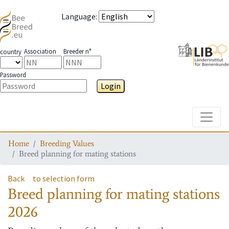
Language
:
Association
Breeder n°
country
Password
Login
Toggle
Home
Breeding Values
Breed planning for mating stations
Back
to selection form
Breed planning for mating stations
2026