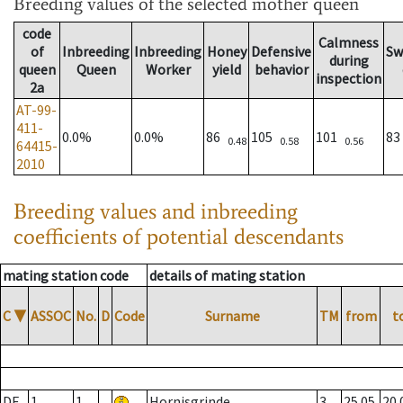
Breeding values
of the selected mother queen
code
Calmness
of
Inbreeding
Inbreeding
Honey
Defensive
Sw
during
queen
Queen
Worker
yield
behavior
inspection
2a
AT-99-
411-
0.0%
0.0%
86
105
101
8
0.48
0.58
0.56
64415-
2010
Breeding values and inbreeding
coefficients of potential descendants
mating station code
details of mating station
C
▼
ASSOC
No.
D
Code
Surname
TM
from
t
DE
1
1
Hornisgrinde
3
25.05.
20.