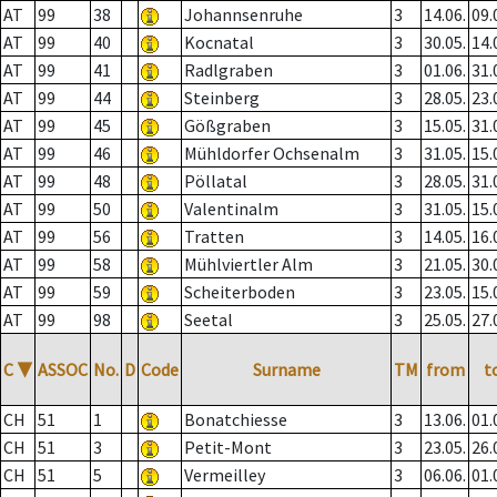
AT
99
38
Johannsenruhe
3
14.06.
09.
AT
99
40
Kocnatal
3
30.05.
14.
AT
99
41
Radlgraben
3
01.06.
31.
AT
99
44
Steinberg
3
28.05.
23.
AT
99
45
Gößgraben
3
15.05.
31.
AT
99
46
Mühldorfer Ochsenalm
3
31.05.
15.
AT
99
48
Pöllatal
3
28.05.
31.
AT
99
50
Valentinalm
3
31.05.
15.
AT
99
56
Tratten
3
14.05.
16.
AT
99
58
Mühlviertler Alm
3
21.05.
30.
AT
99
59
Scheiterboden
3
23.05.
15.
AT
99
98
Seetal
3
25.05.
27.
C
▼
ASSOC
No.
D
Code
Surname
TM
from
t
CH
51
1
Bonatchiesse
3
13.06.
01.
CH
51
3
Petit-Mont
3
23.05.
26.
CH
51
5
Vermeilley
3
06.06.
01.