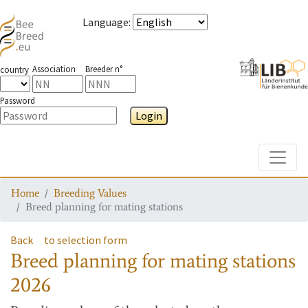
Language
:
Association
Breeder n°
country
Password
Login
Toggle
Home
Breeding Values
Breed planning for mating stations
Back
to selection form
Breed planning for mating stations
2026