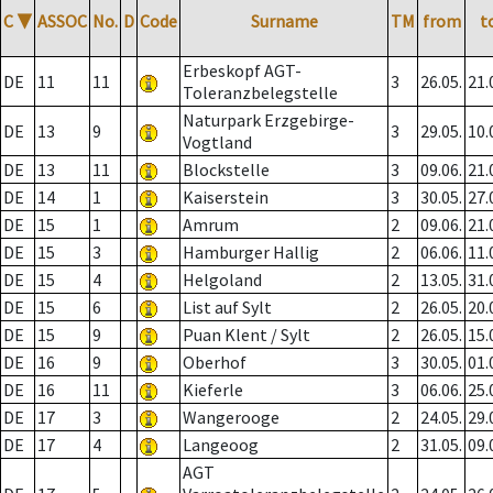
C
▼
ASSOC
No.
D
Code
Surname
TM
from
t
Erbeskopf AGT-
DE
11
11
3
26.05.
21.
Toleranzbelegstelle
Naturpark Erzgebirge-
DE
13
9
3
29.05.
10.
Vogtland
DE
13
11
Blockstelle
3
09.06.
21.
DE
14
1
Kaiserstein
3
30.05.
27.
DE
15
1
Amrum
2
09.06.
21.
DE
15
3
Hamburger Hallig
2
06.06.
11.
DE
15
4
Helgoland
2
13.05.
31.
DE
15
6
List auf Sylt
2
26.05.
20.
DE
15
9
Puan Klent / Sylt
2
26.05.
15.
DE
16
9
Oberhof
3
30.05.
01.
DE
16
11
Kieferle
3
06.06.
25.
DE
17
3
Wangerooge
2
24.05.
29.
DE
17
4
Langeoog
2
31.05.
09.
AGT