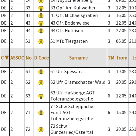
DE
2
24
24 Nby Schellenberg
3
09.05.
25.
DE
2
33
33 Opf. Am Kühweiher
3
12.05.
10.
DE
2
41
41 Ofr. Michaelsgraben
3
16.05.
25.
DE
2
43
43 Ofr. Bodenwiese
3
12.05.
14.
DE
2
44
44 Ofr. Hufeisen
3
22.05.
28.
DE
2
51
51 Mfr. Tiergarten
3
06.05.
31.
C
▼
ASSOC
No.
D
Code
Surname
TM
from
t
DE
2
61
61 Ufr. Spessart
3
19.05.
28.
DE
2
62
62 Ufr. Gramschatzer Wald
3
20.05.
29.
63 Ufr. Haßberge AGT-
DE
2
63
6
12.05.
14.
Toleranzbelegstelle
71 Schw. Scheppacher
DE
2
71
Forst AGT-
6
15.05.
24.
Toleranzbelegstelle
72 Schw.
DE
2
72
3
30.05.
25.
Gunzesried/Ostertal