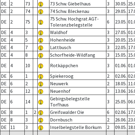
DE
2
73
73 Schw. Giebelhaus
3
30.05.
25.
DE
2
74
74 Schw. Bleckenau
3
29.05.
17.
75 Schw. Hochgrat AGT-
DE
2
75
6
23.05.
01.
Toleranzbelegstelle
DE
4
3
Waldhof
3
27.05.
01.
DE
4
5
Hohenheide
3
20.05.
15.
DE
4
7
Lattbusch
3
22.05.
17.
DE
4
8
Schorfheide-Wildfang
3
15.05.
15.
DE
4
10
Rotkäppchen
3
01.06.
01.
DE
6
1
Spiekeroog
2
02.06.
02.
DE
6
2
Neuwerk
2
18.05.
11.
DE
6
12
Neuenhof
3
13.06.
16.
Gebirgsbelegstelle
DE
6
14
3
25.05.
06.
Torfhaus
DE
8
1
2
Greifswalder Oie
6
02.06.
17.
DE
8
3
Dornbusch
2
26.06.
23.
DE
11
3
Inselbelegstelle Borkum
2
09.05.
18.