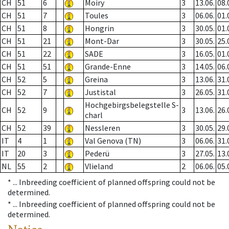
CH
51
6
Moiry
3
13.06.
08.
CH
51
7
Toules
3
06.06.
01.
CH
51
8
Hongrin
3
30.05.
01.
CH
51
21
Mont-Dar
3
30.05.
25.
CH
51
22
SADE
3
16.05.
01.
CH
51
51
Grande-Enne
3
14.05.
06.
CH
52
5
Greina
3
13.06.
31.
CH
52
7
Justistal
3
26.05.
31.
Hochgebirgsbelegstelle S-
CH
52
9
3
13.06.
26.
charl
CH
52
39
Nessleren
3
30.05.
29.
IT
4
1
Val Genova (TN)
3
06.06.
31.
IT
20
3
Pederü
3
27.05.
13.
NL
55
2
Vlieland
2
06.06.
05.
* ...
Inbreeding coefficient of planned offspring could not be
determined.
* ...
Inbreeding coefficient of planned offspring could not be
determined.