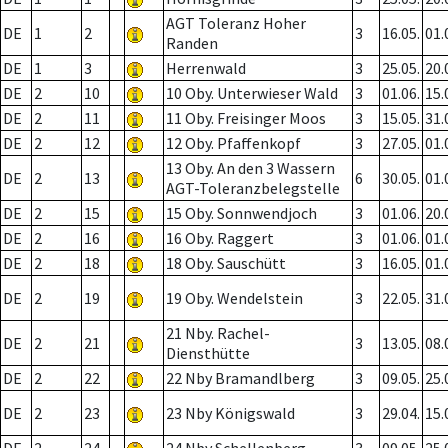
AGT Toleranz Hoher
DE
1
2
3
16.05.
01.
Randen
DE
1
3
Herrenwald
3
25.05.
20.
DE
2
10
10 Oby. Unterwieser Wald
3
01.06.
15.
DE
2
11
11 Oby. Freisinger Moos
3
15.05.
31.
DE
2
12
12 Oby. Pfaffenkopf
3
27.05.
01.
13 Oby. An den 3 Wassern
DE
2
13
6
30.05.
01.
AGT-Toleranzbelegstelle
DE
2
15
15 Oby. Sonnwendjoch
3
01.06.
20.
DE
2
16
16 Oby. Raggert
3
01.06.
01.
DE
2
18
18 Oby. Sauschütt
3
16.05.
01.
DE
2
19
19 Oby. Wendelstein
3
22.05.
31.
21 Nby. Rachel-
DE
2
21
3
13.05.
08.
Diensthütte
DE
2
22
22 Nby Bramandlberg
3
09.05.
25.
DE
2
23
23 Nby Königswald
3
29.04.
15.