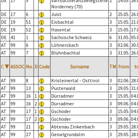
DE
17
5
Varroatoleranzbelegstelle
2
24.05.
26.
Norderney (70)
DE
17
6
Juist
2
25.05.
26.
DE
19
51
Eisbachtal
3
15.05.
21.
DE
19
52
Hasental
3
15.05.
17.
DE
41
1
Sächsische Schweiz
6
31.05.
05.
AT
99
6
Löhnersbach
3
02.06.
30.
AT
99
7
Blühnbachtal
3
31.05.
26.
C
▼
ASSOC
No.
D
Code
Surname
TM
from
t
AT
99
8
Kristeinertal - Osttirol
3
02.06.
28.
AT
99
13
Pusterwald
3
29.05.
31.
AT
99
16
1
Dürradmer
3
15.05.
04.
AT
99
16
2
Dürradmer
3
09.06.
04.
AT
99
17
1
Gschöder
3
15.05.
04.
AT
99
17
2
Gschöder
3
09.06.
04.
AT
99
21
Abtenau Zinkenbach
3
29.05.
28.
AT
99
27
Geiselgrundalm
3
29.05.
28.