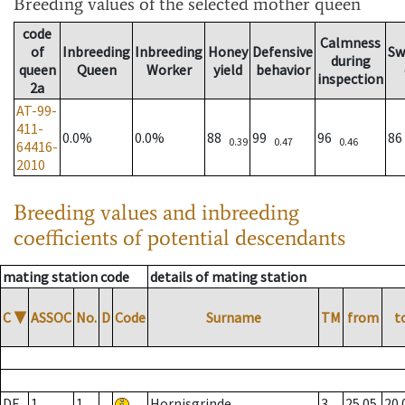
Breeding values
of the selected mother queen
code
Calmness
of
Inbreeding
Inbreeding
Honey
Defensive
Sw
during
queen
Queen
Worker
yield
behavior
inspection
2a
AT-99-
411-
0.0%
0.0%
88
99
96
8
0.39
0.47
0.46
64416-
2010
Breeding values and inbreeding
coefficients of potential descendants
mating station code
details of mating station
C
▼
ASSOC
No.
D
Code
Surname
TM
from
t
DE
1
1
Hornisgrinde
3
25.05.
20.