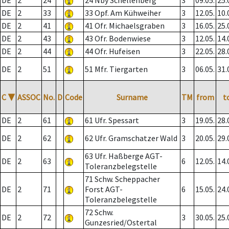
DE
2
24
24 Nby Schellenberg
3
09.05.
25.
DE
2
33
33 Opf. Am Kühweiher
3
12.05.
10.
DE
2
41
41 Ofr. Michaelsgraben
3
16.05.
25.
DE
2
43
43 Ofr. Bodenwiese
3
12.05.
14.
DE
2
44
44 Ofr. Hufeisen
3
22.05.
28.
DE
2
51
51 Mfr. Tiergarten
3
06.05.
31.
C
▼
ASSOC
No.
D
Code
Surname
TM
from
t
DE
2
61
61 Ufr. Spessart
3
19.05.
28.
DE
2
62
62 Ufr. Gramschatzer Wald
3
20.05.
29.
63 Ufr. Haßberge AGT-
DE
2
63
6
12.05.
14.
Toleranzbelegstelle
71 Schw. Scheppacher
DE
2
71
Forst AGT-
6
15.05.
24.
Toleranzbelegstelle
72 Schw.
DE
2
72
3
30.05.
25.
Gunzesried/Ostertal