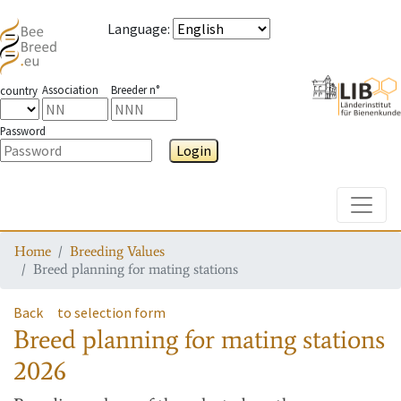
Language
:
Association
Breeder n°
country
Password
Login
Toggle
Home
Breeding Values
Breed planning for mating stations
Back
to selection form
Breed planning for mating stations
2026