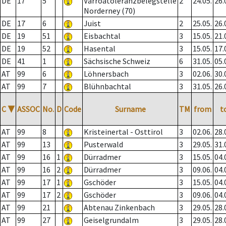
DE
17
5
Varroatoleranzbelegstelle
2
24.05.
26.
Norderney (70)
DE
17
6
Juist
2
25.05.
26.
DE
19
51
Eisbachtal
3
15.05.
21.
DE
19
52
Hasental
3
15.05.
17.
DE
41
1
Sächsische Schweiz
6
31.05.
05.
AT
99
6
Löhnersbach
3
02.06.
30.
AT
99
7
Blühnbachtal
3
31.05.
26.
C
▼
ASSOC
No.
D
Code
Surname
TM
from
t
AT
99
8
Kristeinertal - Osttirol
3
02.06.
28.
AT
99
13
Pusterwald
3
29.05.
31.
AT
99
16
1
Dürradmer
3
15.05.
04.
AT
99
16
2
Dürradmer
3
09.06.
04.
AT
99
17
1
Gschöder
3
15.05.
04.
AT
99
17
2
Gschöder
3
09.06.
04.
AT
99
21
Abtenau Zinkenbach
3
29.05.
28.
AT
99
27
Geiselgrundalm
3
29.05.
28.