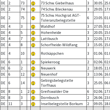
DE
2
73
73 Schw. Giebelhaus
3
30.05.
25.
DE
2
74
74 Schw. Bleckenau
3
29.05.
17.
75 Schw. Hochgrat AGT-
DE
2
75
6
23.05.
01.
Toleranzbelegstelle
DE
4
3
Waldhof
3
27.05.
01.
DE
4
5
Hohenheide
3
20.05.
15.
DE
4
7
Lattbusch
3
22.05.
17.
DE
4
8
Schorfheide-Wildfang
3
15.05.
15.
DE
4
10
Rotkäppchen
3
01.06.
01.
DE
6
1
Spiekeroog
2
02.06.
02.
DE
6
2
Neuwerk
2
18.05.
11.
DE
6
12
Neuenhof
3
13.06.
16.
Gebirgsbelegstelle
DE
6
14
3
25.05.
06.
Torfhaus
DE
8
1
2
Greifswalder Oie
6
02.06.
17.
DE
8
3
Dornbusch
2
26.06.
23.
DE
11
3
Inselbelegstelle Borkum
2
09.05.
18.