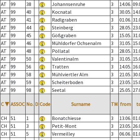
AT
99
38
Johannsenruhe
3
14.06.
09.
AT
99
40
Kocnatal
3
30.05.
14.
AT
99
41
Radlgraben
3
01.06.
31.
AT
99
44
Steinberg
3
28.05.
23.
AT
99
45
Gößgraben
3
15.05.
31.
AT
99
46
Mühldorfer Ochsenalm
3
31.05.
15.
AT
99
48
Pöllatal
3
28.05.
31.
AT
99
50
Valentinalm
3
31.05.
15.
AT
99
56
Tratten
3
14.05.
16.
AT
99
58
Mühlviertler Alm
3
21.05.
30.
AT
99
59
Scheiterboden
3
23.05.
15.
AT
99
98
Seetal
3
25.05.
27.
C
▼
ASSOC
No.
D
Code
Surname
TM
from
t
CH
51
1
Bonatchiesse
3
13.06.
01.
CH
51
3
Petit-Mont
3
23.05.
26.
CH
51
5
Vermeilley
3
06.06.
01.