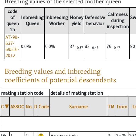
Breeding values
of the selected mother queen
code
Calmness
of
Inbreeding
Inbreeding
Honey
Defensive
Sw
during
queen
Queen
Worker
yield
behavior
inspection
2a
AT-99-
637-
0.0%
0.0%
87
82
76
9
0.37
0.48
0.47
69516-
2012
Breeding values and inbreeding
coefficients of potential descendants
mating station code
details of mating station
C
▼
ASSOC
No.
D
Code
Surname
TM
from
t
DE
1
1
Hornisgrinde
3
25.05.
20.