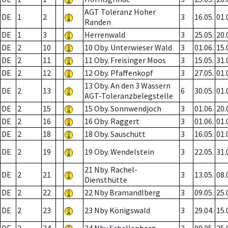
AGT Toleranz Hoher
DE
1
2
3
16.05.
01.
Randen
DE
1
3
Herrenwald
3
25.05.
20.
DE
2
10
10 Oby. Unterwieser Wald
3
01.06.
15.
DE
2
11
11 Oby. Freisinger Moos
3
15.05.
31.
DE
2
12
12 Oby. Pfaffenkopf
3
27.05.
01.
13 Oby. An den 3 Wassern
DE
2
13
6
30.05.
01.
AGT-Toleranzbelegstelle
DE
2
15
15 Oby. Sonnwendjoch
3
01.06.
20.
DE
2
16
16 Oby. Raggert
3
01.06.
01.
DE
2
18
18 Oby. Sauschütt
3
16.05.
01.
DE
2
19
19 Oby. Wendelstein
3
22.05.
31.
21 Nby. Rachel-
DE
2
21
3
13.05.
08.
Diensthütte
DE
2
22
22 Nby Bramandlberg
3
09.05.
25.
DE
2
23
23 Nby Königswald
3
29.04.
15.