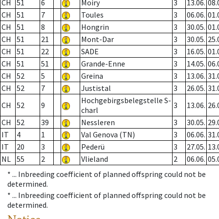
CH
51
6
Moiry
3
13.06.
08.
CH
51
7
Toules
3
06.06.
01.
CH
51
8
Hongrin
3
30.05.
01.
CH
51
21
Mont-Dar
3
30.05.
25.
CH
51
22
SADE
3
16.05.
01.
CH
51
51
Grande-Enne
3
14.05.
06.
CH
52
5
Greina
3
13.06.
31.
CH
52
7
Justistal
3
26.05.
31.
Hochgebirgsbelegstelle S-
CH
52
9
3
13.06.
26.
charl
CH
52
39
Nessleren
3
30.05.
29.
IT
4
1
Val Genova (TN)
3
06.06.
31.
IT
20
3
Pederü
3
27.05.
13.
NL
55
2
Vlieland
2
06.06.
05.
* ...
Inbreeding coefficient of planned offspring could not be
determined.
* ...
Inbreeding coefficient of planned offspring could not be
determined.