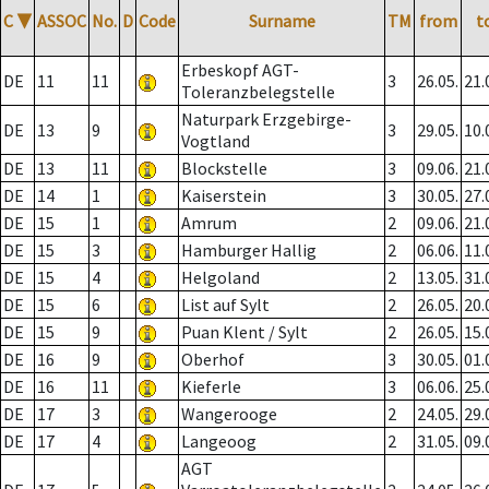
C
▼
ASSOC
No.
D
Code
Surname
TM
from
t
Erbeskopf AGT-
DE
11
11
3
26.05.
21.
Toleranzbelegstelle
Naturpark Erzgebirge-
DE
13
9
3
29.05.
10.
Vogtland
DE
13
11
Blockstelle
3
09.06.
21.
DE
14
1
Kaiserstein
3
30.05.
27.
DE
15
1
Amrum
2
09.06.
21.
DE
15
3
Hamburger Hallig
2
06.06.
11.
DE
15
4
Helgoland
2
13.05.
31.
DE
15
6
List auf Sylt
2
26.05.
20.
DE
15
9
Puan Klent / Sylt
2
26.05.
15.
DE
16
9
Oberhof
3
30.05.
01.
DE
16
11
Kieferle
3
06.06.
25.
DE
17
3
Wangerooge
2
24.05.
29.
DE
17
4
Langeoog
2
31.05.
09.
AGT