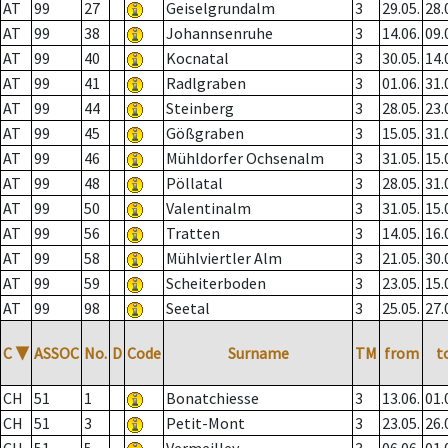
AT
99
27
Geiselgrundalm
3
29.05.
28.
AT
99
38
Johannsenruhe
3
14.06.
09.
AT
99
40
Kocnatal
3
30.05.
14.
AT
99
41
Radlgraben
3
01.06.
31.
AT
99
44
Steinberg
3
28.05.
23.
AT
99
45
Gößgraben
3
15.05.
31.
AT
99
46
Mühldorfer Ochsenalm
3
31.05.
15.
AT
99
48
Pöllatal
3
28.05.
31.
AT
99
50
Valentinalm
3
31.05.
15.
AT
99
56
Tratten
3
14.05.
16.
AT
99
58
Mühlviertler Alm
3
21.05.
30.
AT
99
59
Scheiterboden
3
23.05.
15.
AT
99
98
Seetal
3
25.05.
27.
C
▼
ASSOC
No.
D
Code
Surname
TM
from
t
CH
51
1
Bonatchiesse
3
13.06.
01.
CH
51
3
Petit-Mont
3
23.05.
26.