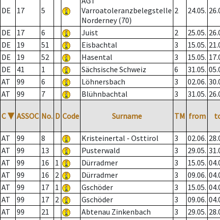
AGT
DE
17
5
Varroatoleranzbelegstelle
2
24.05.
26.
Norderney (70)
DE
17
6
Juist
2
25.05.
26.
DE
19
51
Eisbachtal
3
15.05.
21.
DE
19
52
Hasental
3
15.05.
17.
DE
41
1
Sächsische Schweiz
6
31.05.
05.
AT
99
6
Löhnersbach
3
02.06.
30.
AT
99
7
Blühnbachtal
3
31.05.
26.
C
▼
ASSOC
No.
D
Code
Surname
TM
from
t
AT
99
8
Kristeinertal - Osttirol
3
02.06.
28.
AT
99
13
Pusterwald
3
29.05.
31.
AT
99
16
1
Dürradmer
3
15.05.
04.
AT
99
16
2
Dürradmer
3
09.06.
04.
AT
99
17
1
Gschöder
3
15.05.
04.
AT
99
17
2
Gschöder
3
09.06.
04.
AT
99
21
Abtenau Zinkenbach
3
29.05.
28.