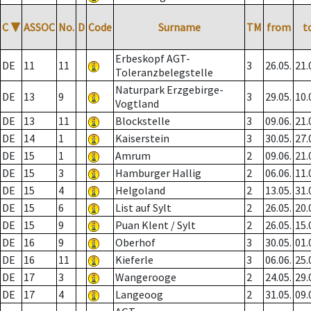
C
▼
ASSOC
No.
D
Code
Surname
TM
from
t
Erbeskopf AGT-
DE
11
11
3
26.05.
21.
Toleranzbelegstelle
Naturpark Erzgebirge-
DE
13
9
3
29.05.
10.
Vogtland
DE
13
11
Blockstelle
3
09.06.
21.
DE
14
1
Kaiserstein
3
30.05.
27.
DE
15
1
Amrum
2
09.06.
21.
DE
15
3
Hamburger Hallig
2
06.06.
11.
DE
15
4
Helgoland
2
13.05.
31.
DE
15
6
List auf Sylt
2
26.05.
20.
DE
15
9
Puan Klent / Sylt
2
26.05.
15.
DE
16
9
Oberhof
3
30.05.
01.
DE
16
11
Kieferle
3
06.06.
25.
DE
17
3
Wangerooge
2
24.05.
29.
DE
17
4
Langeoog
2
31.05.
09.