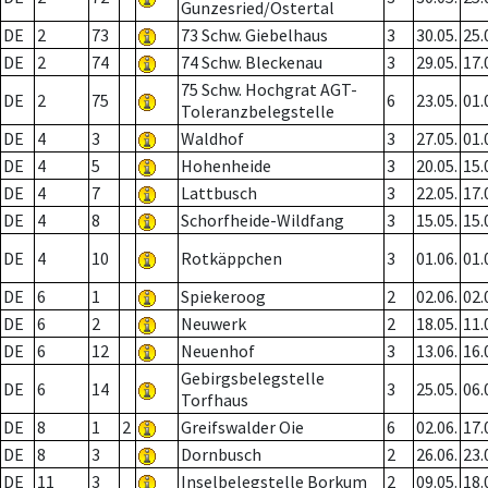
Gunzesried/Ostertal
DE
2
73
73 Schw. Giebelhaus
3
30.05.
25.
DE
2
74
74 Schw. Bleckenau
3
29.05.
17.
75 Schw. Hochgrat AGT-
DE
2
75
6
23.05.
01.
Toleranzbelegstelle
DE
4
3
Waldhof
3
27.05.
01.
DE
4
5
Hohenheide
3
20.05.
15.
DE
4
7
Lattbusch
3
22.05.
17.
DE
4
8
Schorfheide-Wildfang
3
15.05.
15.
DE
4
10
Rotkäppchen
3
01.06.
01.
DE
6
1
Spiekeroog
2
02.06.
02.
DE
6
2
Neuwerk
2
18.05.
11.
DE
6
12
Neuenhof
3
13.06.
16.
Gebirgsbelegstelle
DE
6
14
3
25.05.
06.
Torfhaus
DE
8
1
2
Greifswalder Oie
6
02.06.
17.
DE
8
3
Dornbusch
2
26.06.
23.
DE
11
3
Inselbelegstelle Borkum
2
09.05.
18.