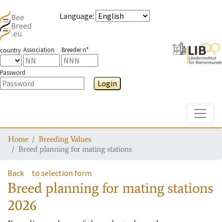
Language
:
Association
Breeder n°
country
Password
Login
Toggle
Home
Breeding Values
Breed planning for mating stations
Back
to selection form
Breed planning for mating stations
2026