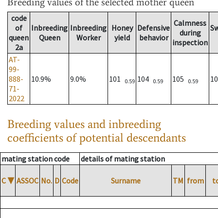
Breeding values
of the selected mother queen
code
Calmness
of
Inbreeding
Inbreeding
Honey
Defensive
S
during
queen
Queen
Worker
yield
behavior
inspection
2a
AT-
99-
888-
10.9%
9.0%
101
104
105
1
0.59
0.59
0.59
71-
2022
Breeding values and inbreeding
coefficients of potential descendants
mating station code
details of mating station
C
▼
ASSOC
No.
D
Code
Surname
TM
from
t