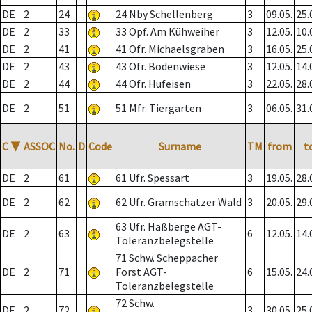
DE
2
24
24 Nby Schellenberg
3
09.05.
25.
DE
2
33
33 Opf. Am Kühweiher
3
12.05.
10.
DE
2
41
41 Ofr. Michaelsgraben
3
16.05.
25.
DE
2
43
43 Ofr. Bodenwiese
3
12.05.
14.
DE
2
44
44 Ofr. Hufeisen
3
22.05.
28.
DE
2
51
51 Mfr. Tiergarten
3
06.05.
31.
C
▼
ASSOC
No.
D
Code
Surname
TM
from
t
DE
2
61
61 Ufr. Spessart
3
19.05.
28.
DE
2
62
62 Ufr. Gramschatzer Wald
3
20.05.
29.
63 Ufr. Haßberge AGT-
DE
2
63
6
12.05.
14.
Toleranzbelegstelle
71 Schw. Scheppacher
DE
2
71
Forst AGT-
6
15.05.
24.
Toleranzbelegstelle
72 Schw.
DE
2
72
3
30.05.
25.