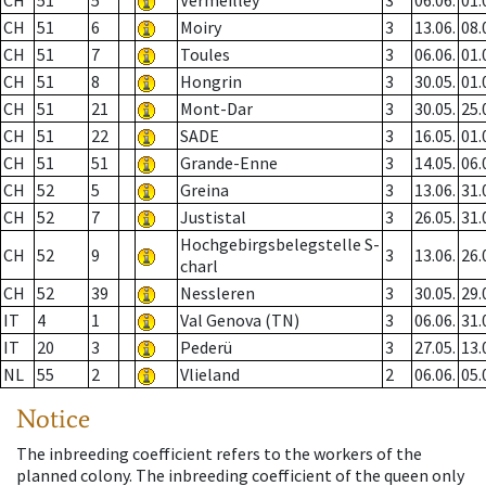
CH
51
5
Vermeilley
3
06.06.
01.
CH
51
6
Moiry
3
13.06.
08.
CH
51
7
Toules
3
06.06.
01.
CH
51
8
Hongrin
3
30.05.
01.
CH
51
21
Mont-Dar
3
30.05.
25.
CH
51
22
SADE
3
16.05.
01.
CH
51
51
Grande-Enne
3
14.05.
06.
CH
52
5
Greina
3
13.06.
31.
CH
52
7
Justistal
3
26.05.
31.
Hochgebirgsbelegstelle S-
CH
52
9
3
13.06.
26.
charl
CH
52
39
Nessleren
3
30.05.
29.
IT
4
1
Val Genova (TN)
3
06.06.
31.
IT
20
3
Pederü
3
27.05.
13.
NL
55
2
Vlieland
2
06.06.
05.
Notice
The inbreeding coefficient refers to the workers of the
planned colony. The inbreeding coefficient of the queen only