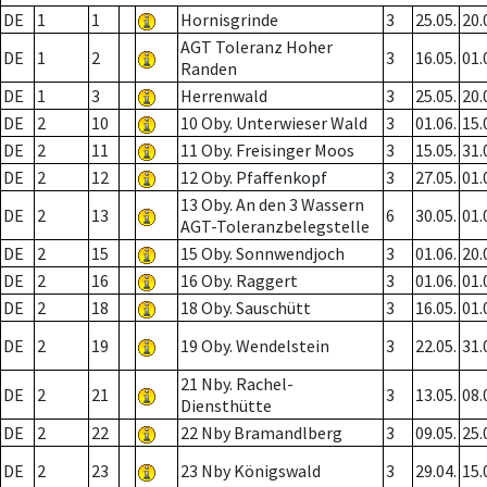
DE
1
1
Hornisgrinde
3
25.05.
20.
AGT Toleranz Hoher
DE
1
2
3
16.05.
01.
Randen
DE
1
3
Herrenwald
3
25.05.
20.
DE
2
10
10 Oby. Unterwieser Wald
3
01.06.
15.
DE
2
11
11 Oby. Freisinger Moos
3
15.05.
31.
DE
2
12
12 Oby. Pfaffenkopf
3
27.05.
01.
13 Oby. An den 3 Wassern
DE
2
13
6
30.05.
01.
AGT-Toleranzbelegstelle
DE
2
15
15 Oby. Sonnwendjoch
3
01.06.
20.
DE
2
16
16 Oby. Raggert
3
01.06.
01.
DE
2
18
18 Oby. Sauschütt
3
16.05.
01.
DE
2
19
19 Oby. Wendelstein
3
22.05.
31.
21 Nby. Rachel-
DE
2
21
3
13.05.
08.
Diensthütte
DE
2
22
22 Nby Bramandlberg
3
09.05.
25.
DE
2
23
23 Nby Königswald
3
29.04.
15.