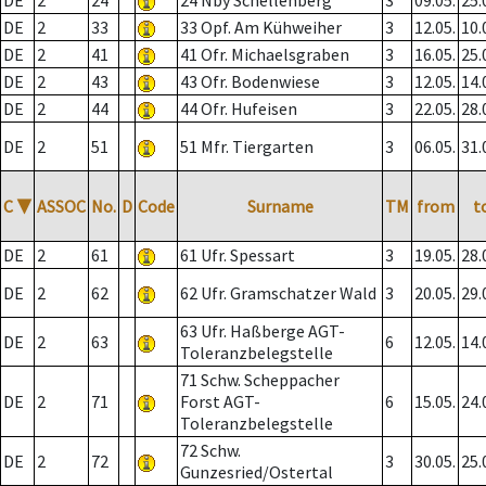
DE
2
24
24 Nby Schellenberg
3
09.05.
25.
DE
2
33
33 Opf. Am Kühweiher
3
12.05.
10.
DE
2
41
41 Ofr. Michaelsgraben
3
16.05.
25.
DE
2
43
43 Ofr. Bodenwiese
3
12.05.
14.
DE
2
44
44 Ofr. Hufeisen
3
22.05.
28.
DE
2
51
51 Mfr. Tiergarten
3
06.05.
31.
C
▼
ASSOC
No.
D
Code
Surname
TM
from
t
DE
2
61
61 Ufr. Spessart
3
19.05.
28.
DE
2
62
62 Ufr. Gramschatzer Wald
3
20.05.
29.
63 Ufr. Haßberge AGT-
DE
2
63
6
12.05.
14.
Toleranzbelegstelle
71 Schw. Scheppacher
DE
2
71
Forst AGT-
6
15.05.
24.
Toleranzbelegstelle
72 Schw.
DE
2
72
3
30.05.
25.
Gunzesried/Ostertal