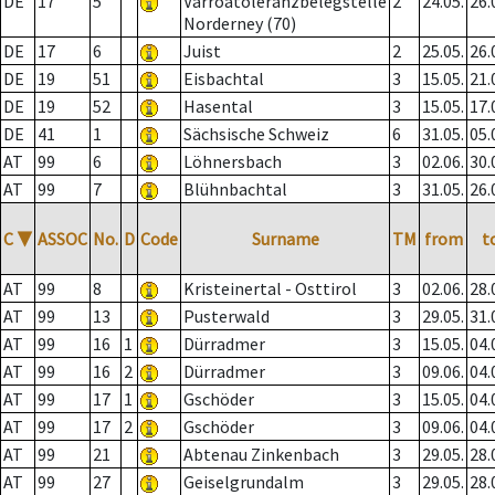
DE
17
5
Varroatoleranzbelegstelle
2
24.05.
26.
Norderney (70)
DE
17
6
Juist
2
25.05.
26.
DE
19
51
Eisbachtal
3
15.05.
21.
DE
19
52
Hasental
3
15.05.
17.
DE
41
1
Sächsische Schweiz
6
31.05.
05.
AT
99
6
Löhnersbach
3
02.06.
30.
AT
99
7
Blühnbachtal
3
31.05.
26.
C
▼
ASSOC
No.
D
Code
Surname
TM
from
t
AT
99
8
Kristeinertal - Osttirol
3
02.06.
28.
AT
99
13
Pusterwald
3
29.05.
31.
AT
99
16
1
Dürradmer
3
15.05.
04.
AT
99
16
2
Dürradmer
3
09.06.
04.
AT
99
17
1
Gschöder
3
15.05.
04.
AT
99
17
2
Gschöder
3
09.06.
04.
AT
99
21
Abtenau Zinkenbach
3
29.05.
28.
AT
99
27
Geiselgrundalm
3
29.05.
28.