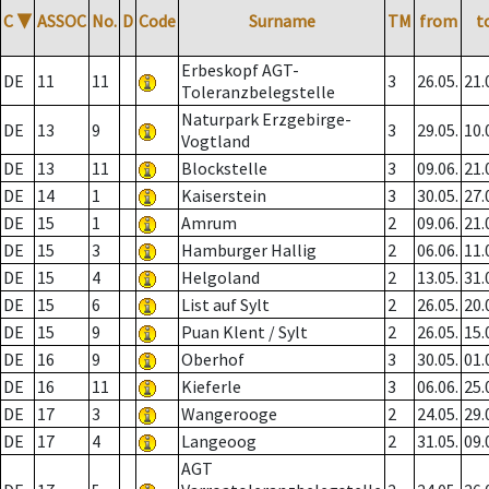
C
▼
ASSOC
No.
D
Code
Surname
TM
from
t
Erbeskopf AGT-
DE
11
11
3
26.05.
21.
Toleranzbelegstelle
Naturpark Erzgebirge-
DE
13
9
3
29.05.
10.
Vogtland
DE
13
11
Blockstelle
3
09.06.
21.
DE
14
1
Kaiserstein
3
30.05.
27.
DE
15
1
Amrum
2
09.06.
21.
DE
15
3
Hamburger Hallig
2
06.06.
11.
DE
15
4
Helgoland
2
13.05.
31.
DE
15
6
List auf Sylt
2
26.05.
20.
DE
15
9
Puan Klent / Sylt
2
26.05.
15.
DE
16
9
Oberhof
3
30.05.
01.
DE
16
11
Kieferle
3
06.06.
25.
DE
17
3
Wangerooge
2
24.05.
29.
DE
17
4
Langeoog
2
31.05.
09.
AGT