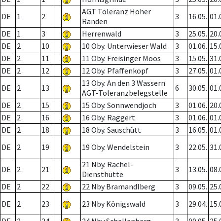
AGT Toleranz Hoher
DE
1
2
3
16.05.
01.
Randen
DE
1
3
Herrenwald
3
25.05.
20.
DE
2
10
10 Oby. Unterwieser Wald
3
01.06.
15.
DE
2
11
11 Oby. Freisinger Moos
3
15.05.
31.
DE
2
12
12 Oby. Pfaffenkopf
3
27.05.
01.
13 Oby. An den 3 Wassern
DE
2
13
6
30.05.
01.
AGT-Toleranzbelegstelle
DE
2
15
15 Oby. Sonnwendjoch
3
01.06.
20.
DE
2
16
16 Oby. Raggert
3
01.06.
01.
DE
2
18
18 Oby. Sauschütt
3
16.05.
01.
DE
2
19
19 Oby. Wendelstein
3
22.05.
31.
21 Nby. Rachel-
DE
2
21
3
13.05.
08.
Diensthütte
DE
2
22
22 Nby Bramandlberg
3
09.05.
25.
DE
2
23
23 Nby Königswald
3
29.04.
15.