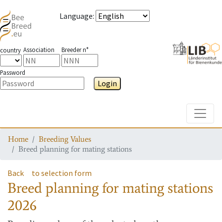
Language
:
Association
Breeder n°
country
Password
Login
Toggle
Home
Breeding Values
Breed planning for mating stations
Back
to selection form
Breed planning for mating stations
2026