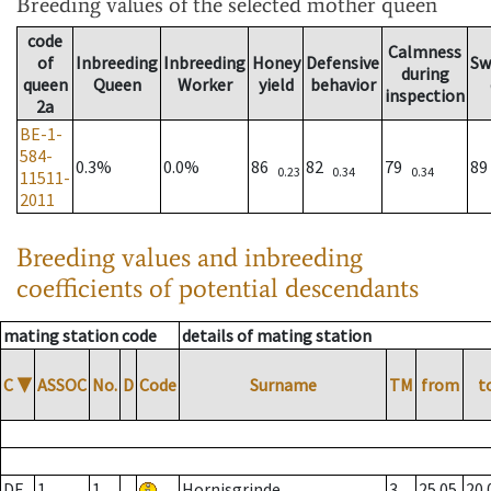
Breeding values
of the selected mother queen
code
Calmness
of
Inbreeding
Inbreeding
Honey
Defensive
Sw
during
queen
Queen
Worker
yield
behavior
inspection
2a
BE-1-
584-
0.3%
0.0%
86
82
79
8
0.23
0.34
0.34
11511-
2011
Breeding values and inbreeding
coefficients of potential descendants
mating station code
details of mating station
C
▼
ASSOC
No.
D
Code
Surname
TM
from
t
DE
1
1
Hornisgrinde
3
25.05.
20.