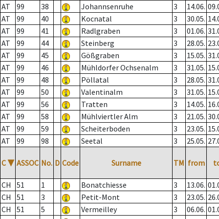
AT
99
38
Johannsenruhe
3
14.06.
09.
AT
99
40
Kocnatal
3
30.05.
14.
AT
99
41
Radlgraben
3
01.06.
31.
AT
99
44
Steinberg
3
28.05.
23.
AT
99
45
Gößgraben
3
15.05.
31.
AT
99
46
Mühldorfer Ochsenalm
3
31.05.
15.
AT
99
48
Pöllatal
3
28.05.
31.
AT
99
50
Valentinalm
3
31.05.
15.
AT
99
56
Tratten
3
14.05.
16.
AT
99
58
Mühlviertler Alm
3
21.05.
30.
AT
99
59
Scheiterboden
3
23.05.
15.
AT
99
98
Seetal
3
25.05.
27.
C
▼
ASSOC
No.
D
Code
Surname
TM
from
t
CH
51
1
Bonatchiesse
3
13.06.
01.
CH
51
3
Petit-Mont
3
23.05.
26.
CH
51
5
Vermeilley
3
06.06.
01.