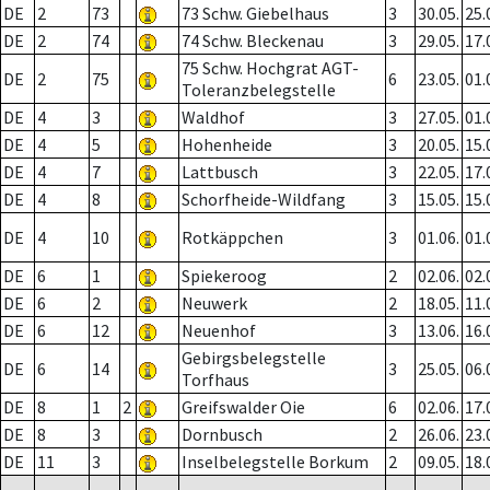
DE
2
73
73 Schw. Giebelhaus
3
30.05.
25.
DE
2
74
74 Schw. Bleckenau
3
29.05.
17.
75 Schw. Hochgrat AGT-
DE
2
75
6
23.05.
01.
Toleranzbelegstelle
DE
4
3
Waldhof
3
27.05.
01.
DE
4
5
Hohenheide
3
20.05.
15.
DE
4
7
Lattbusch
3
22.05.
17.
DE
4
8
Schorfheide-Wildfang
3
15.05.
15.
DE
4
10
Rotkäppchen
3
01.06.
01.
DE
6
1
Spiekeroog
2
02.06.
02.
DE
6
2
Neuwerk
2
18.05.
11.
DE
6
12
Neuenhof
3
13.06.
16.
Gebirgsbelegstelle
DE
6
14
3
25.05.
06.
Torfhaus
DE
8
1
2
Greifswalder Oie
6
02.06.
17.
DE
8
3
Dornbusch
2
26.06.
23.
DE
11
3
Inselbelegstelle Borkum
2
09.05.
18.