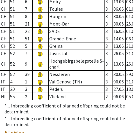
CH
51
6
Moiry
3
13.06.
08.
CH
51
7
Toules
3
06.06.
01.
CH
51
8
Hongrin
3
30.05.
01.
CH
51
21
Mont-Dar
3
30.05.
25.
CH
51
22
SADE
3
16.05.
01.
CH
51
51
Grande-Enne
3
14.05.
06.
CH
52
5
Greina
3
13.06.
31.
CH
52
7
Justistal
3
26.05.
31.
Hochgebirgsbelegstelle S-
CH
52
9
3
13.06.
26.
charl
CH
52
39
Nessleren
3
30.05.
29.
IT
4
1
Val Genova (TN)
3
06.06.
31.
IT
20
3
Pederü
3
27.05.
13.
NL
55
2
Vlieland
2
06.06.
05.
* ...
Inbreeding coefficient of planned offspring could not be
determined.
* ...
Inbreeding coefficient of planned offspring could not be
determined.