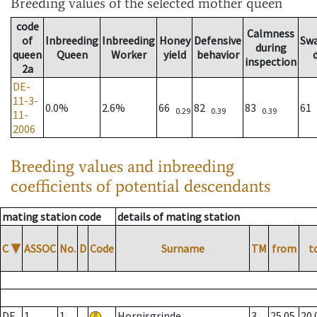
Breeding values
of the selected mother queen
code
Calmness
of
Inbreeding
Inbreeding
Honey
Defensive
Sw
during
queen
Queen
Worker
yield
behavior
inspection
2a
DE-
11-3-
0.0%
2.6%
66
82
83
61
0.29
0.39
0.39
11-
2006
Breeding values and inbreeding
coefficients of potential descendants
mating station code
details of mating station
C
▼
ASSOC
No.
D
Code
Surname
TM
from
t
DE
1
1
Hornisgrinde
3
25.05.
20.