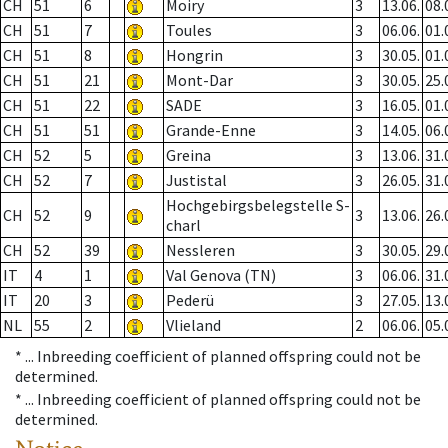
CH
51
6
Moiry
3
13.06.
08.
CH
51
7
Toules
3
06.06.
01.
CH
51
8
Hongrin
3
30.05.
01.
CH
51
21
Mont-Dar
3
30.05.
25.
CH
51
22
SADE
3
16.05.
01.
CH
51
51
Grande-Enne
3
14.05.
06.
CH
52
5
Greina
3
13.06.
31.
CH
52
7
Justistal
3
26.05.
31.
Hochgebirgsbelegstelle S-
CH
52
9
3
13.06.
26.
charl
CH
52
39
Nessleren
3
30.05.
29.
IT
4
1
Val Genova (TN)
3
06.06.
31.
IT
20
3
Pederü
3
27.05.
13.
NL
55
2
Vlieland
2
06.06.
05.
* ...
Inbreeding coefficient of planned offspring could not be
determined.
* ...
Inbreeding coefficient of planned offspring could not be
determined.