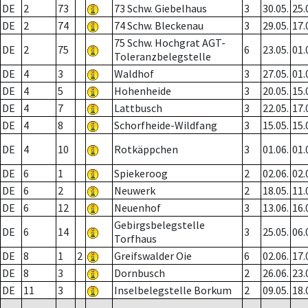
DE
2
73
73 Schw. Giebelhaus
3
30.05.
25.
DE
2
74
74 Schw. Bleckenau
3
29.05.
17.
75 Schw. Hochgrat AGT-
DE
2
75
6
23.05.
01.
Toleranzbelegstelle
DE
4
3
Waldhof
3
27.05.
01.
DE
4
5
Hohenheide
3
20.05.
15.
DE
4
7
Lattbusch
3
22.05.
17.
DE
4
8
Schorfheide-Wildfang
3
15.05.
15.
DE
4
10
Rotkäppchen
3
01.06.
01.
DE
6
1
Spiekeroog
2
02.06.
02.
DE
6
2
Neuwerk
2
18.05.
11.
DE
6
12
Neuenhof
3
13.06.
16.
Gebirgsbelegstelle
DE
6
14
3
25.05.
06.
Torfhaus
DE
8
1
2
Greifswalder Oie
6
02.06.
17.
DE
8
3
Dornbusch
2
26.06.
23.
DE
11
3
Inselbelegstelle Borkum
2
09.05.
18.