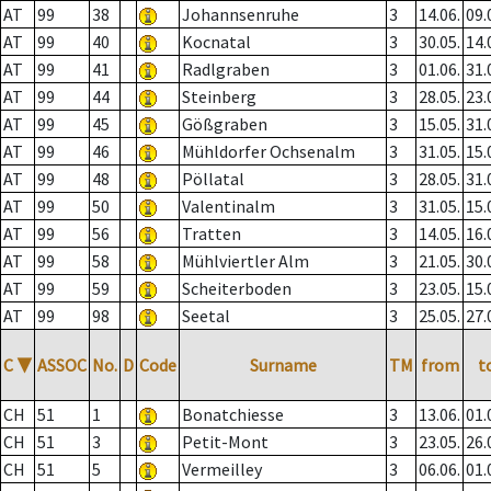
AT
99
38
Johannsenruhe
3
14.06.
09.
AT
99
40
Kocnatal
3
30.05.
14.
AT
99
41
Radlgraben
3
01.06.
31.
AT
99
44
Steinberg
3
28.05.
23.
AT
99
45
Gößgraben
3
15.05.
31.
AT
99
46
Mühldorfer Ochsenalm
3
31.05.
15.
AT
99
48
Pöllatal
3
28.05.
31.
AT
99
50
Valentinalm
3
31.05.
15.
AT
99
56
Tratten
3
14.05.
16.
AT
99
58
Mühlviertler Alm
3
21.05.
30.
AT
99
59
Scheiterboden
3
23.05.
15.
AT
99
98
Seetal
3
25.05.
27.
C
▼
ASSOC
No.
D
Code
Surname
TM
from
t
CH
51
1
Bonatchiesse
3
13.06.
01.
CH
51
3
Petit-Mont
3
23.05.
26.
CH
51
5
Vermeilley
3
06.06.
01.