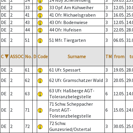
DE
2
24
24 Nby Schellenberg
3
09.05.
25.
DE
2
33
33 Opf. Am Kühweiher
3
12.05.
10.
DE
2
41
41 Ofr. Michaelsgraben
3
16.05.
25.
DE
2
43
43 Ofr. Bodenwiese
3
12.05.
14.
DE
2
44
44 Ofr. Hufeisen
3
22.05.
28.
DE
2
51
51 Mfr. Tiergarten
3
06.05.
31.
C
▼
ASSOC
No.
D
Code
Surname
TM
from
t
DE
2
61
61 Ufr. Spessart
3
19.05.
28.
DE
2
62
62 Ufr. Gramschatzer Wald
3
20.05.
29.
63 Ufr. Haßberge AGT-
DE
2
63
6
12.05.
14.
Toleranzbelegstelle
71 Schw. Scheppacher
DE
2
71
Forst AGT-
6
15.05.
24.
Toleranzbelegstelle
72 Schw.
DE
2
72
3
30.05.
25.
Gunzesried/Ostertal