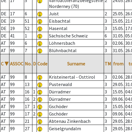
DE
17
5
Varroatoleranzbelegstelle
2
24.05.
26.
Norderney (70)
DE
17
6
Juist
2
25.05.
26.
DE
19
51
Eisbachtal
3
15.05.
21.
DE
19
52
Hasental
3
15.05.
17.
DE
41
1
Sächsische Schweiz
6
31.05.
05.
AT
99
6
Löhnersbach
3
02.06.
30.
AT
99
7
Blühnbachtal
3
31.05.
26.
C
▼
ASSOC
No.
D
Code
Surname
TM
from
t
AT
99
8
Kristeinertal - Osttirol
3
02.06.
28.
AT
99
13
Pusterwald
3
29.05.
31.
AT
99
16
1
Dürradmer
3
15.05.
04.
AT
99
16
2
Dürradmer
3
09.06.
04.
AT
99
17
1
Gschöder
3
15.05.
04.
AT
99
17
2
Gschöder
3
09.06.
04.
AT
99
21
Abtenau Zinkenbach
3
29.05.
28.
AT
99
27
Geiselgrundalm
3
29.05.
28.