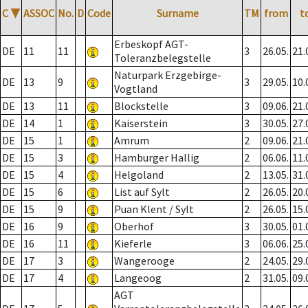
C
▼
ASSOC
No.
D
Code
Surname
TM
from
t
Erbeskopf AGT-
DE
11
11
3
26.05.
21.
Toleranzbelegstelle
Naturpark Erzgebirge-
DE
13
9
3
29.05.
10.
Vogtland
DE
13
11
Blockstelle
3
09.06.
21.
DE
14
1
Kaiserstein
3
30.05.
27.
DE
15
1
Amrum
2
09.06.
21.
DE
15
3
Hamburger Hallig
2
06.06.
11.
DE
15
4
Helgoland
2
13.05.
31.
DE
15
6
List auf Sylt
2
26.05.
20.
DE
15
9
Puan Klent / Sylt
2
26.05.
15.
DE
16
9
Oberhof
3
30.05.
01.
DE
16
11
Kieferle
3
06.06.
25.
DE
17
3
Wangerooge
2
24.05.
29.
DE
17
4
Langeoog
2
31.05.
09.
AGT