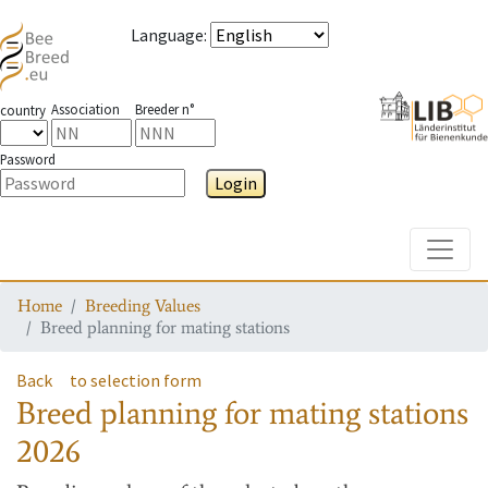
Language
:
Association
Breeder n°
country
Password
Login
Toggle
Home
Breeding Values
Breed planning for mating stations
Back
to selection form
Breed planning for mating stations
2026