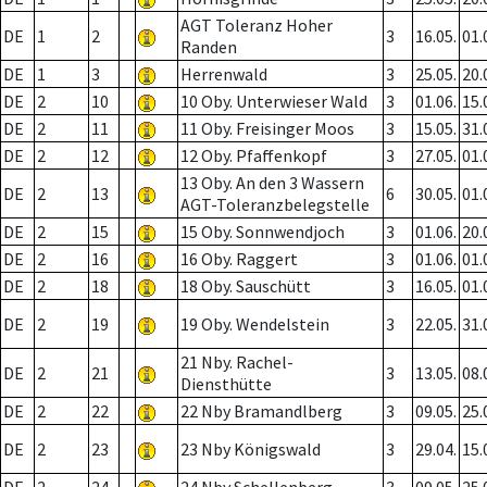
AGT Toleranz Hoher
DE
1
2
3
16.05.
01.
Randen
DE
1
3
Herrenwald
3
25.05.
20.
DE
2
10
10 Oby. Unterwieser Wald
3
01.06.
15.
DE
2
11
11 Oby. Freisinger Moos
3
15.05.
31.
DE
2
12
12 Oby. Pfaffenkopf
3
27.05.
01.
13 Oby. An den 3 Wassern
DE
2
13
6
30.05.
01.
AGT-Toleranzbelegstelle
DE
2
15
15 Oby. Sonnwendjoch
3
01.06.
20.
DE
2
16
16 Oby. Raggert
3
01.06.
01.
DE
2
18
18 Oby. Sauschütt
3
16.05.
01.
DE
2
19
19 Oby. Wendelstein
3
22.05.
31.
21 Nby. Rachel-
DE
2
21
3
13.05.
08.
Diensthütte
DE
2
22
22 Nby Bramandlberg
3
09.05.
25.
DE
2
23
23 Nby Königswald
3
29.04.
15.