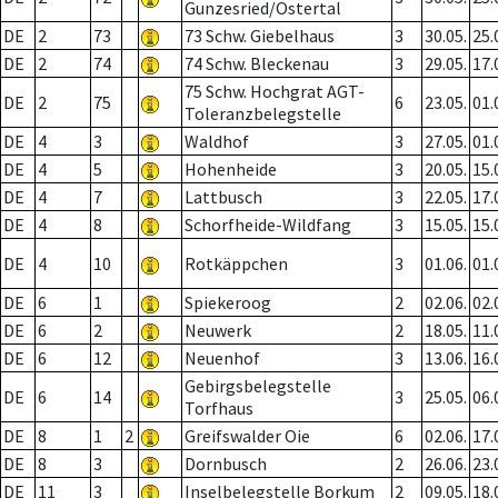
Gunzesried/Ostertal
DE
2
73
73 Schw. Giebelhaus
3
30.05.
25.
DE
2
74
74 Schw. Bleckenau
3
29.05.
17.
75 Schw. Hochgrat AGT-
DE
2
75
6
23.05.
01.
Toleranzbelegstelle
DE
4
3
Waldhof
3
27.05.
01.
DE
4
5
Hohenheide
3
20.05.
15.
DE
4
7
Lattbusch
3
22.05.
17.
DE
4
8
Schorfheide-Wildfang
3
15.05.
15.
DE
4
10
Rotkäppchen
3
01.06.
01.
DE
6
1
Spiekeroog
2
02.06.
02.
DE
6
2
Neuwerk
2
18.05.
11.
DE
6
12
Neuenhof
3
13.06.
16.
Gebirgsbelegstelle
DE
6
14
3
25.05.
06.
Torfhaus
DE
8
1
2
Greifswalder Oie
6
02.06.
17.
DE
8
3
Dornbusch
2
26.06.
23.
DE
11
3
Inselbelegstelle Borkum
2
09.05.
18.