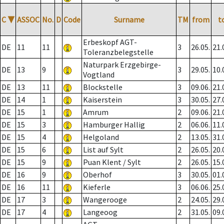
C
▼
ASSOC
No.
D
Code
Surname
TM
from
t
Erbeskopf AGT-
DE
11
11
3
26.05.
21.
Toleranzbelegstelle
Naturpark Erzgebirge-
DE
13
9
3
29.05.
10.
Vogtland
DE
13
11
Blockstelle
3
09.06.
21.
DE
14
1
Kaiserstein
3
30.05.
27.
DE
15
1
Amrum
2
09.06.
21.
DE
15
3
Hamburger Hallig
2
06.06.
11.
DE
15
4
Helgoland
2
13.05.
31.
DE
15
6
List auf Sylt
2
26.05.
20.
DE
15
9
Puan Klent / Sylt
2
26.05.
15.
DE
16
9
Oberhof
3
30.05.
01.
DE
16
11
Kieferle
3
06.06.
25.
DE
17
3
Wangerooge
2
24.05.
29.
DE
17
4
Langeoog
2
31.05.
09.