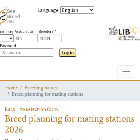
Language
:
Association
Breeder n°
country
Password
Login
Toggle
Home
Breeding Values
Breed planning for mating stations
Back
to selection form
Breed planning for mating stations
2026