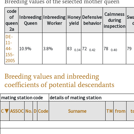
Breeding values
of the selected mother queen
code
Calmness
of
Inbreeding
Inbreeding
Honey
Defensive
Sw
during
queen
Queen
Worker
yield
behavior
inspection
2a
DE-
11-
44-
10.9%
3.8%
83
72
78
79
0.34
0.42
0.40
155-
2005
Breeding values and inbreeding
coefficients of potential descendants
mating station code
details of mating station
C
▼
ASSOC
No.
D
Code
Surname
TM
from
t