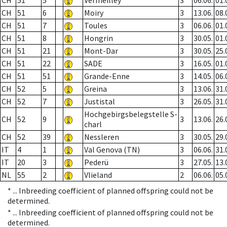
CH
51
5
Vermeilley
3
06.06.
01.
CH
51
6
Moiry
3
13.06.
08.
CH
51
7
Toules
3
06.06.
01.
CH
51
8
Hongrin
3
30.05.
01.
CH
51
21
Mont-Dar
3
30.05.
25.
CH
51
22
SADE
3
16.05.
01.
CH
51
51
Grande-Enne
3
14.05.
06.
CH
52
5
Greina
3
13.06.
31.
CH
52
7
Justistal
3
26.05.
31.
Hochgebirgsbelegstelle S-
CH
52
9
3
13.06.
26.
charl
CH
52
39
Nessleren
3
30.05.
29.
IT
4
1
Val Genova (TN)
3
06.06.
31.
IT
20
3
Pederü
3
27.05.
13.
NL
55
2
Vlieland
2
06.06.
05.
* ...
Inbreeding coefficient of planned offspring could not be
determined.
* ...
Inbreeding coefficient of planned offspring could not be
determined.