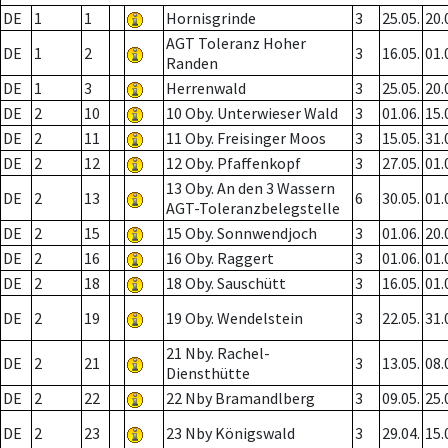
DE
1
1
Hornisgrinde
3
25.05.
20.
AGT Toleranz Hoher
DE
1
2
3
16.05.
01.
Randen
DE
1
3
Herrenwald
3
25.05.
20.
DE
2
10
10 Oby. Unterwieser Wald
3
01.06.
15.
DE
2
11
11 Oby. Freisinger Moos
3
15.05.
31.
DE
2
12
12 Oby. Pfaffenkopf
3
27.05.
01.
13 Oby. An den 3 Wassern
DE
2
13
6
30.05.
01.
AGT-Toleranzbelegstelle
DE
2
15
15 Oby. Sonnwendjoch
3
01.06.
20.
DE
2
16
16 Oby. Raggert
3
01.06.
01.
DE
2
18
18 Oby. Sauschütt
3
16.05.
01.
DE
2
19
19 Oby. Wendelstein
3
22.05.
31.
21 Nby. Rachel-
DE
2
21
3
13.05.
08.
Diensthütte
DE
2
22
22 Nby Bramandlberg
3
09.05.
25.
DE
2
23
23 Nby Königswald
3
29.04.
15.