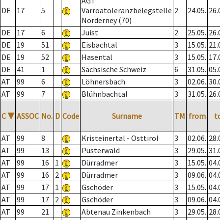
AGT
DE
17
5
Varroatoleranzbelegstelle
2
24.05.
26.
Norderney (70)
DE
17
6
Juist
2
25.05.
26.
DE
19
51
Eisbachtal
3
15.05.
21.
DE
19
52
Hasental
3
15.05.
17.
DE
41
1
Sächsische Schweiz
6
31.05.
05.
AT
99
6
Löhnersbach
3
02.06.
30.
AT
99
7
Blühnbachtal
3
31.05.
26.
C
▼
ASSOC
No.
D
Code
Surname
TM
from
t
AT
99
8
Kristeinertal - Osttirol
3
02.06.
28.
AT
99
13
Pusterwald
3
29.05.
31.
AT
99
16
1
Dürradmer
3
15.05.
04.
AT
99
16
2
Dürradmer
3
09.06.
04.
AT
99
17
1
Gschöder
3
15.05.
04.
AT
99
17
2
Gschöder
3
09.06.
04.
AT
99
21
Abtenau Zinkenbach
3
29.05.
28.