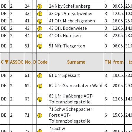
DE
2
24
24 Nby Schellenberg
3
09.05.
25.
DE
2
33
33 Opf. Am Kühweiher
3
12.05.
10.
DE
2
41
41 Ofr. Michaelsgraben
3
16.05.
25.
DE
2
43
43 Ofr. Bodenwiese
3
12.05.
14.
DE
2
44
44 Ofr. Hufeisen
3
22.05.
28.
DE
2
51
51 Mfr. Tiergarten
3
06.05.
31.
C
▼
ASSOC
No.
D
Code
Surname
TM
from
t
DE
2
61
61 Ufr. Spessart
3
19.05.
28.
DE
2
62
62 Ufr. Gramschatzer Wald
3
20.05.
29.
63 Ufr. Haßberge AGT-
DE
2
63
6
12.05.
14.
Toleranzbelegstelle
71 Schw. Scheppacher
DE
2
71
Forst AGT-
6
15.05.
24.
Toleranzbelegstelle
72 Schw.
DE
2
72
3
30.05.
25.