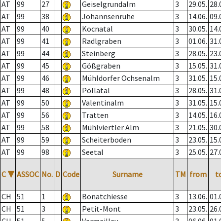
AT
99
27
Geiselgrundalm
3
29.05.
28.
AT
99
38
Johannsenruhe
3
14.06.
09.
AT
99
40
Kocnatal
3
30.05.
14.
AT
99
41
Radlgraben
3
01.06.
31.
AT
99
44
Steinberg
3
28.05.
23.
AT
99
45
Gößgraben
3
15.05.
31.
AT
99
46
Mühldorfer Ochsenalm
3
31.05.
15.
AT
99
48
Pöllatal
3
28.05.
31.
AT
99
50
Valentinalm
3
31.05.
15.
AT
99
56
Tratten
3
14.05.
16.
AT
99
58
Mühlviertler Alm
3
21.05.
30.
AT
99
59
Scheiterboden
3
23.05.
15.
AT
99
98
Seetal
3
25.05.
27.
C
▼
ASSOC
No.
D
Code
Surname
TM
from
t
CH
51
1
Bonatchiesse
3
13.06.
01.
CH
51
3
Petit-Mont
3
23.05.
26.