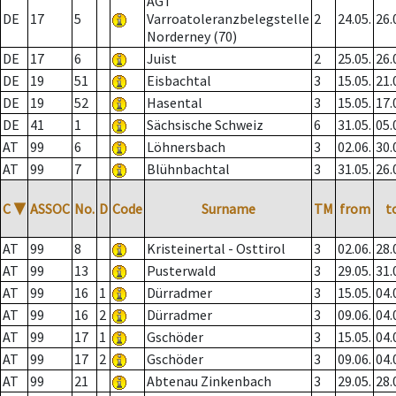
AGT
DE
17
5
Varroatoleranzbelegstelle
2
24.05.
26.
Norderney (70)
DE
17
6
Juist
2
25.05.
26.
DE
19
51
Eisbachtal
3
15.05.
21.
DE
19
52
Hasental
3
15.05.
17.
DE
41
1
Sächsische Schweiz
6
31.05.
05.
AT
99
6
Löhnersbach
3
02.06.
30.
AT
99
7
Blühnbachtal
3
31.05.
26.
C
▼
ASSOC
No.
D
Code
Surname
TM
from
t
AT
99
8
Kristeinertal - Osttirol
3
02.06.
28.
AT
99
13
Pusterwald
3
29.05.
31.
AT
99
16
1
Dürradmer
3
15.05.
04.
AT
99
16
2
Dürradmer
3
09.06.
04.
AT
99
17
1
Gschöder
3
15.05.
04.
AT
99
17
2
Gschöder
3
09.06.
04.
AT
99
21
Abtenau Zinkenbach
3
29.05.
28.