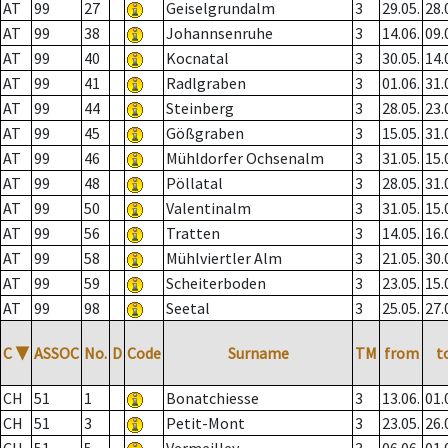
AT
99
27
Geiselgrundalm
3
29.05.
28.
AT
99
38
Johannsenruhe
3
14.06.
09.
AT
99
40
Kocnatal
3
30.05.
14.
AT
99
41
Radlgraben
3
01.06.
31.
AT
99
44
Steinberg
3
28.05.
23.
AT
99
45
Gößgraben
3
15.05.
31.
AT
99
46
Mühldorfer Ochsenalm
3
31.05.
15.
AT
99
48
Pöllatal
3
28.05.
31.
AT
99
50
Valentinalm
3
31.05.
15.
AT
99
56
Tratten
3
14.05.
16.
AT
99
58
Mühlviertler Alm
3
21.05.
30.
AT
99
59
Scheiterboden
3
23.05.
15.
AT
99
98
Seetal
3
25.05.
27.
C
▼
ASSOC
No.
D
Code
Surname
TM
from
t
CH
51
1
Bonatchiesse
3
13.06.
01.
CH
51
3
Petit-Mont
3
23.05.
26.