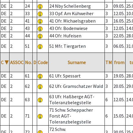
DE
2
24
24 Nby Schellenberg
3
09.05.
25.
DE
2
33
33 Opf. Am Kühweiher
3
12.05.
10.
DE
2
41
41 Ofr. Michaelsgraben
3
16.05.
25.
DE
2
43
43 Ofr. Bodenwiese
3
12.05.
14.
DE
2
44
44 Ofr. Hufeisen
3
22.05.
28.
DE
2
51
51 Mfr. Tiergarten
3
06.05.
31.
C
▼
ASSOC
No.
D
Code
Surname
TM
from
t
DE
2
61
61 Ufr. Spessart
3
19.05.
28.
DE
2
62
62 Ufr. Gramschatzer Wald
3
20.05.
29.
63 Ufr. Haßberge AGT-
DE
2
63
6
12.05.
14.
Toleranzbelegstelle
71 Schw. Scheppacher
DE
2
71
Forst AGT-
6
15.05.
24.
Toleranzbelegstelle
72 Schw.
DE
2
72
3
30.05.
25.