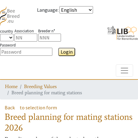
Language
:
Association
Breeder n°
country
Password
Login
Toggle
Home
Breeding Values
Breed planning for mating stations
Back
to selection form
Breed planning for mating stations
2026