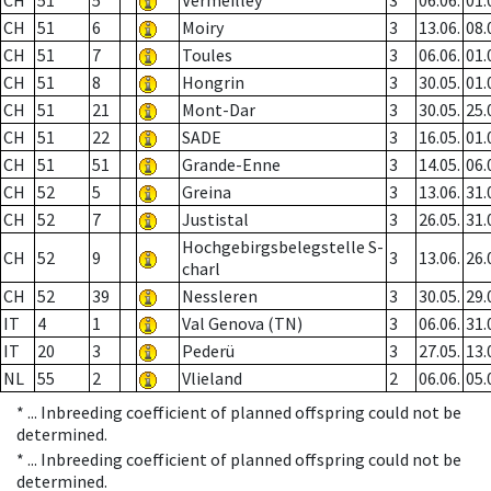
CH
51
5
Vermeilley
3
06.06.
01.
CH
51
6
Moiry
3
13.06.
08.
CH
51
7
Toules
3
06.06.
01.
CH
51
8
Hongrin
3
30.05.
01.
CH
51
21
Mont-Dar
3
30.05.
25.
CH
51
22
SADE
3
16.05.
01.
CH
51
51
Grande-Enne
3
14.05.
06.
CH
52
5
Greina
3
13.06.
31.
CH
52
7
Justistal
3
26.05.
31.
Hochgebirgsbelegstelle S-
CH
52
9
3
13.06.
26.
charl
CH
52
39
Nessleren
3
30.05.
29.
IT
4
1
Val Genova (TN)
3
06.06.
31.
IT
20
3
Pederü
3
27.05.
13.
NL
55
2
Vlieland
2
06.06.
05.
* ...
Inbreeding coefficient of planned offspring could not be
determined.
* ...
Inbreeding coefficient of planned offspring could not be
determined.