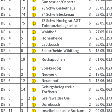
Gunzesried/Ostertal
DE
2
73
73 Schw. Giebelhaus
3
30.05.
25.
DE
2
74
74 Schw. Bleckenau
3
29.05.
17.
75 Schw. Hochgrat AGT-
DE
2
75
6
23.05.
01.
Toleranzbelegstelle
DE
4
3
Waldhof
3
27.05.
01.
DE
4
5
Hohenheide
3
20.05.
15.
DE
4
7
Lattbusch
3
22.05.
17.
DE
4
8
Schorfheide-Wildfang
3
15.05.
15.
DE
4
10
Rotkäppchen
3
01.06.
01.
DE
6
1
Spiekeroog
2
02.06.
02.
DE
6
2
Neuwerk
2
18.05.
11.
DE
6
12
Neuenhof
3
13.06.
16.
Gebirgsbelegstelle
DE
6
14
3
25.05.
06.
Torfhaus
DE
8
1
2
Greifswalder Oie
6
02.06.
17.
DE
8
3
Dornbusch
2
26.06.
23.
DE
11
3
Inselbelegstelle Borkum
2
09.05.
18.