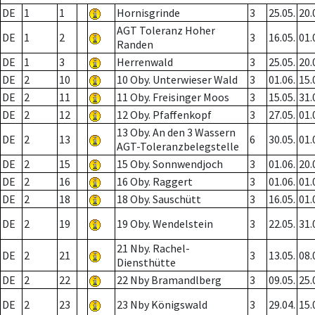
DE
1
1
Hornisgrinde
3
25.05.
20.
AGT Toleranz Hoher
DE
1
2
3
16.05.
01.
Randen
DE
1
3
Herrenwald
3
25.05.
20.
DE
2
10
10 Oby. Unterwieser Wald
3
01.06.
15.
DE
2
11
11 Oby. Freisinger Moos
3
15.05.
31.
DE
2
12
12 Oby. Pfaffenkopf
3
27.05.
01.
13 Oby. An den 3 Wassern
DE
2
13
6
30.05.
01.
AGT-Toleranzbelegstelle
DE
2
15
15 Oby. Sonnwendjoch
3
01.06.
20.
DE
2
16
16 Oby. Raggert
3
01.06.
01.
DE
2
18
18 Oby. Sauschütt
3
16.05.
01.
DE
2
19
19 Oby. Wendelstein
3
22.05.
31.
21 Nby. Rachel-
DE
2
21
3
13.05.
08.
Diensthütte
DE
2
22
22 Nby Bramandlberg
3
09.05.
25.
DE
2
23
23 Nby Königswald
3
29.04.
15.