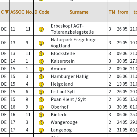
C
▼
ASSOC
No.
D
Code
Surname
TM
from
t
Erbeskopf AGT-
DE
11
11
3
26.05.
21.
Toleranzbelegstelle
Naturpark Erzgebirge-
DE
13
9
3
29.05.
10.
Vogtland
DE
13
11
Blockstelle
3
09.06.
21.
DE
14
1
Kaiserstein
3
30.05.
27.
DE
15
1
Amrum
2
09.06.
21.
DE
15
3
Hamburger Hallig
2
06.06.
11.
DE
15
4
Helgoland
2
13.05.
31.
DE
15
6
List auf Sylt
2
26.05.
20.
DE
15
9
Puan Klent / Sylt
2
26.05.
15.
DE
16
9
Oberhof
3
30.05.
01.
DE
16
11
Kieferle
3
06.06.
25.
DE
17
3
Wangerooge
2
24.05.
29.
DE
17
4
Langeoog
2
31.05.
09.