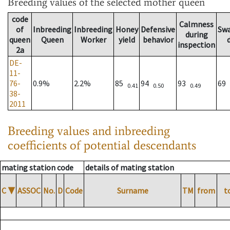
Breeding values
of the selected mother queen
code
Calmness
of
Inbreeding
Inbreeding
Honey
Defensive
Sw
during
queen
Queen
Worker
yield
behavior
inspection
2a
DE-
11-
76-
0.9%
2.2%
85
94
93
69
0.41
0.50
0.49
38-
2011
Breeding values and inbreeding
coefficients of potential descendants
mating station code
details of mating station
C
▼
ASSOC
No.
D
Code
Surname
TM
from
t