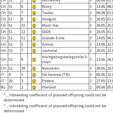
CH
51
5
Vermeilley
3
06.06.
01.
CH
51
6
Moiry
3
13.06.
08.
CH
51
7
Toules
3
06.06.
01.
CH
51
8
Hongrin
3
30.05.
01.
CH
51
21
Mont-Dar
3
30.05.
25.
CH
51
22
SADE
3
16.05.
01.
CH
51
51
Grande-Enne
3
14.05.
06.
CH
52
5
Greina
3
13.06.
31.
CH
52
7
Justistal
3
26.05.
31.
Hochgebirgsbelegstelle S-
CH
52
9
3
13.06.
26.
charl
CH
52
39
Nessleren
3
30.05.
29.
IT
4
1
Val Genova (TN)
3
06.06.
31.
IT
20
3
Pederü
3
27.05.
13.
NL
55
2
Vlieland
2
06.06.
05.
* ...
Inbreeding coefficient of planned offspring could not be
determined.
* ...
Inbreeding coefficient of planned offspring could not be
determined.