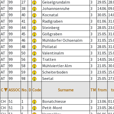
AT
99
27
Geiselgrundalm
3
29.05.
28.
AT
99
38
Johannsenruhe
3
14.06.
09.
AT
99
40
Kocnatal
3
30.05.
14.
AT
99
41
Radlgraben
3
01.06.
31.
AT
99
44
Steinberg
3
28.05.
23.
AT
99
45
Gößgraben
3
15.05.
31.
AT
99
46
Mühldorfer Ochsenalm
3
31.05.
15.
AT
99
48
Pöllatal
3
28.05.
31.
AT
99
50
Valentinalm
3
31.05.
15.
AT
99
56
Tratten
3
14.05.
16.
AT
99
58
Mühlviertler Alm
3
21.05.
30.
AT
99
59
Scheiterboden
3
23.05.
15.
AT
99
98
Seetal
3
25.05.
27.
C
▼
ASSOC
No.
D
Code
Surname
TM
from
t
CH
51
1
Bonatchiesse
3
13.06.
01.
CH
51
3
Petit-Mont
3
23.05.
26.