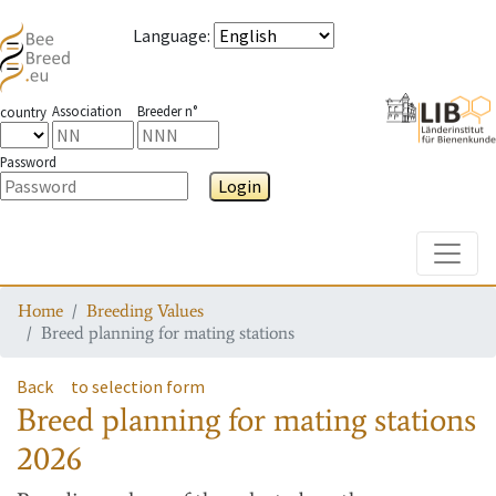
Language
:
Association
Breeder n°
country
Password
Login
Toggle
Home
Breeding Values
Breed planning for mating stations
Back
to selection form
Breed planning for mating stations
2026