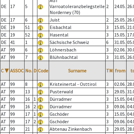
AGT
DE
17
5
Varroatoleranzbelegstelle
2
24.05.
26.
Norderney (70)
DE
17
6
Juist
2
25.05.
26.
DE
19
51
Eisbachtal
3
15.05.
21.
DE
19
52
Hasental
3
15.05.
17.
DE
41
1
Sächsische Schweiz
6
31.05.
05.
AT
99
6
Löhnersbach
3
02.06.
30.
AT
99
7
Blühnbachtal
3
31.05.
26.
C
▼
ASSOC
No.
D
Code
Surname
TM
from
t
AT
99
8
Kristeinertal - Osttirol
3
02.06.
28.
AT
99
13
Pusterwald
3
29.05.
31.
AT
99
16
1
Dürradmer
3
15.05.
04.
AT
99
16
2
Dürradmer
3
09.06.
04.
AT
99
17
1
Gschöder
3
15.05.
04.
AT
99
17
2
Gschöder
3
09.06.
04.
AT
99
21
Abtenau Zinkenbach
3
29.05.
28.