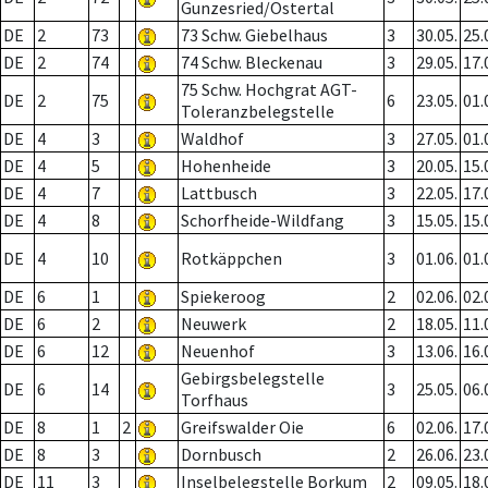
Gunzesried/Ostertal
DE
2
73
73 Schw. Giebelhaus
3
30.05.
25.
DE
2
74
74 Schw. Bleckenau
3
29.05.
17.
75 Schw. Hochgrat AGT-
DE
2
75
6
23.05.
01.
Toleranzbelegstelle
DE
4
3
Waldhof
3
27.05.
01.
DE
4
5
Hohenheide
3
20.05.
15.
DE
4
7
Lattbusch
3
22.05.
17.
DE
4
8
Schorfheide-Wildfang
3
15.05.
15.
DE
4
10
Rotkäppchen
3
01.06.
01.
DE
6
1
Spiekeroog
2
02.06.
02.
DE
6
2
Neuwerk
2
18.05.
11.
DE
6
12
Neuenhof
3
13.06.
16.
Gebirgsbelegstelle
DE
6
14
3
25.05.
06.
Torfhaus
DE
8
1
2
Greifswalder Oie
6
02.06.
17.
DE
8
3
Dornbusch
2
26.06.
23.
DE
11
3
Inselbelegstelle Borkum
2
09.05.
18.