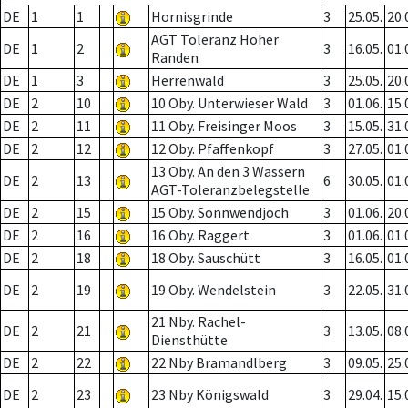
DE
1
1
Hornisgrinde
3
25.05.
20.
AGT Toleranz Hoher
DE
1
2
3
16.05.
01.
Randen
DE
1
3
Herrenwald
3
25.05.
20.
DE
2
10
10 Oby. Unterwieser Wald
3
01.06.
15.
DE
2
11
11 Oby. Freisinger Moos
3
15.05.
31.
DE
2
12
12 Oby. Pfaffenkopf
3
27.05.
01.
13 Oby. An den 3 Wassern
DE
2
13
6
30.05.
01.
AGT-Toleranzbelegstelle
DE
2
15
15 Oby. Sonnwendjoch
3
01.06.
20.
DE
2
16
16 Oby. Raggert
3
01.06.
01.
DE
2
18
18 Oby. Sauschütt
3
16.05.
01.
DE
2
19
19 Oby. Wendelstein
3
22.05.
31.
21 Nby. Rachel-
DE
2
21
3
13.05.
08.
Diensthütte
DE
2
22
22 Nby Bramandlberg
3
09.05.
25.
DE
2
23
23 Nby Königswald
3
29.04.
15.