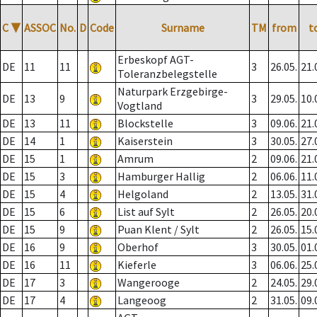
C
▼
ASSOC
No.
D
Code
Surname
TM
from
t
Erbeskopf AGT-
DE
11
11
3
26.05.
21.
Toleranzbelegstelle
Naturpark Erzgebirge-
DE
13
9
3
29.05.
10.
Vogtland
DE
13
11
Blockstelle
3
09.06.
21.
DE
14
1
Kaiserstein
3
30.05.
27.
DE
15
1
Amrum
2
09.06.
21.
DE
15
3
Hamburger Hallig
2
06.06.
11.
DE
15
4
Helgoland
2
13.05.
31.
DE
15
6
List auf Sylt
2
26.05.
20.
DE
15
9
Puan Klent / Sylt
2
26.05.
15.
DE
16
9
Oberhof
3
30.05.
01.
DE
16
11
Kieferle
3
06.06.
25.
DE
17
3
Wangerooge
2
24.05.
29.
DE
17
4
Langeoog
2
31.05.
09.