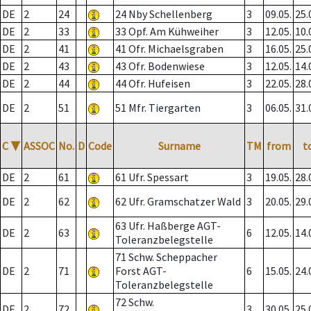
DE
2
24
24 Nby Schellenberg
3
09.05.
25.
DE
2
33
33 Opf. Am Kühweiher
3
12.05.
10.
DE
2
41
41 Ofr. Michaelsgraben
3
16.05.
25.
DE
2
43
43 Ofr. Bodenwiese
3
12.05.
14.
DE
2
44
44 Ofr. Hufeisen
3
22.05.
28.
DE
2
51
51 Mfr. Tiergarten
3
06.05.
31.
C
▼
ASSOC
No.
D
Code
Surname
TM
from
t
DE
2
61
61 Ufr. Spessart
3
19.05.
28.
DE
2
62
62 Ufr. Gramschatzer Wald
3
20.05.
29.
63 Ufr. Haßberge AGT-
DE
2
63
6
12.05.
14.
Toleranzbelegstelle
71 Schw. Scheppacher
DE
2
71
Forst AGT-
6
15.05.
24.
Toleranzbelegstelle
72 Schw.
DE
2
72
3
30.05.
25.