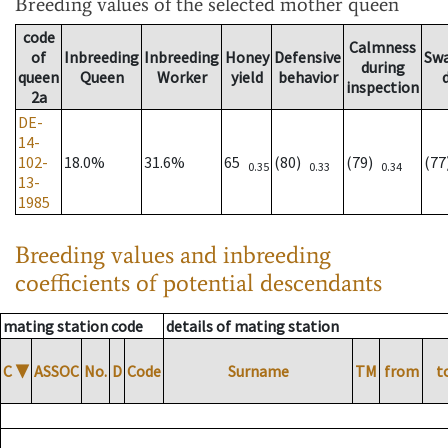
Breeding values
of the selected mother queen
code
Calmness
of
Inbreeding
Inbreeding
Honey
Defensive
Sw
during
queen
Queen
Worker
yield
behavior
inspection
2a
DE-
14-
102-
18.0%
31.6%
65
(80)
(79)
(7
0.35
0.33
0.34
13-
1985
Breeding values and inbreeding
coefficients of potential descendants
mating station code
details of mating station
C
▼
ASSOC
No.
D
Code
Surname
TM
from
t