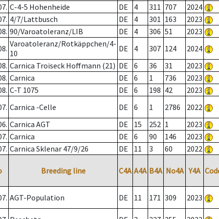
07.
C-4-5 Hohenheide
DE
4
311
707
2024
07.
4/7/Lattbusch
DE
4
301
163
2023
08.
90/Varoatoleranz/LIB
DE
4
306
51
2023
Varoatoleranz/Rotkäppchen/4-
08.
DE
4
307
124
2024
10
08.
Carnica Troiseck Hoffmann (21)
DE
6
36
31
2023
08.
Carnica
DE
6
1
736
2023
08.
C-T 1075
DE
6
198
42
2023
07.
Carnica -Celle
DE
6
1
2786
2022
06.
Carnica AGT
DE
15
252
1
2023
07.
Carnica
DE
6
90
146
2023
07.
Carnica Sklenar 47/9/26
DE
11
3
60
2022
o
Breeding line
C4A
A4A
B4A
No4A
Y4A
Cod
07.
AGT-Population
DE
11
171
309
2023