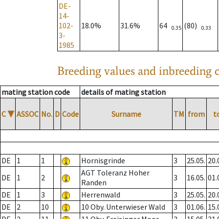
DE-
14-
102-
18.0%
31.6%
64
(80)
0.35
0.33
3-
1985
Breeding values and inbreeding c
mating station code
details of mating station
C
▼
ASSOC
No.
D
Code
Surname
TM
from
t
DE
1
1
Hornisgrinde
3
25.05.
20.
AGT Toleranz Hoher
DE
1
2
3
16.05.
01.
Randen
DE
1
3
Herrenwald
3
25.05.
20.
DE
2
10
10 Oby. Unterwieser Wald
3
01.06.
15.