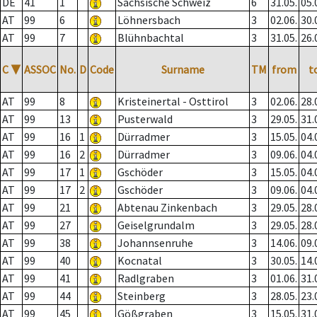
DE
41
1
Sächsische Schweiz
6
31.05.
05.
AT
99
6
Löhnersbach
3
02.06.
30.
AT
99
7
Blühnbachtal
3
31.05.
26.
C
▼
ASSOC
No.
D
Code
Surname
TM
from
t
AT
99
8
Kristeinertal - Osttirol
3
02.06.
28.
AT
99
13
Pusterwald
3
29.05.
31.
AT
99
16
1
Dürradmer
3
15.05.
04.
AT
99
16
2
Dürradmer
3
09.06.
04.
AT
99
17
1
Gschöder
3
15.05.
04.
AT
99
17
2
Gschöder
3
09.06.
04.
AT
99
21
Abtenau Zinkenbach
3
29.05.
28.
AT
99
27
Geiselgrundalm
3
29.05.
28.
AT
99
38
Johannsenruhe
3
14.06.
09.
AT
99
40
Kocnatal
3
30.05.
14.
AT
99
41
Radlgraben
3
01.06.
31.
AT
99
44
Steinberg
3
28.05.
23.
AT
99
45
Gößgraben
3
15.05.
31.