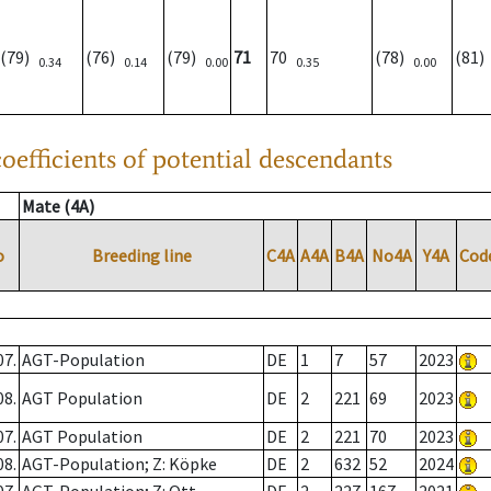
(79)
(76)
(79)
71
70
(78)
(81
0.34
0.14
0.00
0.35
0.00
oefficients of potential descendants
Mate (4A)
o
Breeding line
C4A
A4A
B4A
No4A
Y4A
Cod
07.
AGT-Population
DE
1
7
57
2023
08.
AGT Population
DE
2
221
69
2023
07.
AGT Population
DE
2
221
70
2023
08.
AGT-Population; Z: Köpke
DE
2
632
52
2024