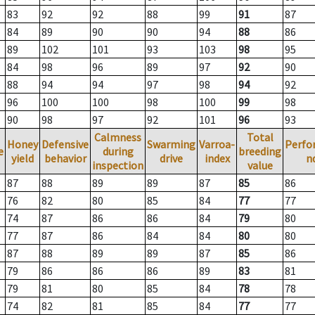
83
92
92
88
99
91
87
84
89
90
90
94
88
86
89
102
101
93
103
98
95
84
98
96
89
97
92
90
88
94
94
97
98
94
92
96
100
100
98
100
99
98
90
98
97
92
101
96
93
Calmness
Total
Honey
Defensive
Swarming
Varroa-
Perfo
e
during
breeding
yield
behavior
drive
index
n
inspection
value
87
88
89
89
87
85
86
76
82
80
85
84
77
77
74
87
86
86
84
79
80
77
87
86
84
84
80
80
87
88
89
89
87
85
86
79
86
86
86
89
83
81
79
81
80
85
84
78
78
74
82
81
85
84
77
77