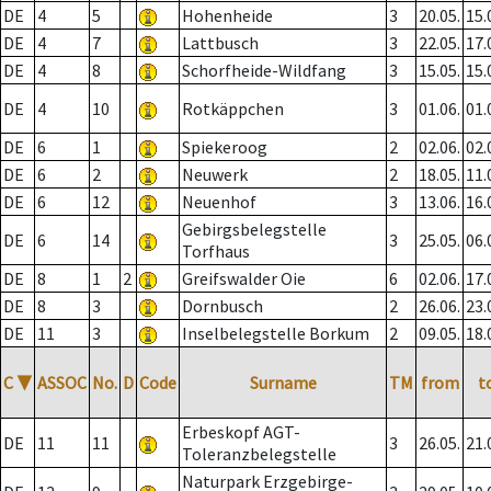
DE
4
5
Hohenheide
3
20.05.
15.
DE
4
7
Lattbusch
3
22.05.
17.
DE
4
8
Schorfheide-Wildfang
3
15.05.
15.
DE
4
10
Rotkäppchen
3
01.06.
01.
DE
6
1
Spiekeroog
2
02.06.
02.
DE
6
2
Neuwerk
2
18.05.
11.
DE
6
12
Neuenhof
3
13.06.
16.
Gebirgsbelegstelle
DE
6
14
3
25.05.
06.
Torfhaus
DE
8
1
2
Greifswalder Oie
6
02.06.
17.
DE
8
3
Dornbusch
2
26.06.
23.
DE
11
3
Inselbelegstelle Borkum
2
09.05.
18.
C
▼
ASSOC
No.
D
Code
Surname
TM
from
t
Erbeskopf AGT-
DE
11
11
3
26.05.
21.
Toleranzbelegstelle
Naturpark Erzgebirge-