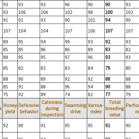
93
93
93
96
90
90
93
93
106
106
102
98
100
102
91
91
93
90
101
94
90
107
104
104
107
106
107
107
89
95
94
99
93
92
93
85
85
86
86
89
83
82
88
95
95
97
96
93
93
85
82
83
83
84
79
80
88
90
89
92
92
88
88
85
91
88
96
94
90
88
75
92
89
74
82
77
79
Calmness
Total
Honey
Defensive
Swarming
Varroa-
Perfo
e
during
breeding
yield
behavior
drive
index
n
inspection
value
92
90
91
95
95
91
90