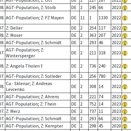
07.
AGT-Population; Z: Ott
DE
2
227
167
2021
08.
AGT-Population, Z: Stoib
DE
2
245
66
2023
08.
AGT-Population; Z: FZ Mayen
DE
11
1
1330
2022
07.
Z: Deller
DE
2
254
117
2022
08.
Z: Moser
DE
2
363
207
2023
08.
AGT-Population; Z: Schmidt
DE
2
293
46
2022
AGT-Population; Z:
07.
DE
2
211
318
2023
Wintersperger
08.
Z: Angela Tholen †
DE
2
736
240
2022
07.
AGT-Population; Z: Solleder
DE
2
256
780
2023
Ca.- Sklenar; Z: Andreas
08.
DE
2
308
14
2022
Levcenko
07.
AGT-Population; Z: Ahrens
DE
2
221
74
2023
07.
AGT Population; Z: Thein
DE
2
752
14
2023
07.
Z: Merz
DE
2
737
11
2023
07.
AGT-Population; Z: Schmidt
DE
2
293
66
2023
07.
AGT-Population, Z: Kempter
DE
2
298
45
2020