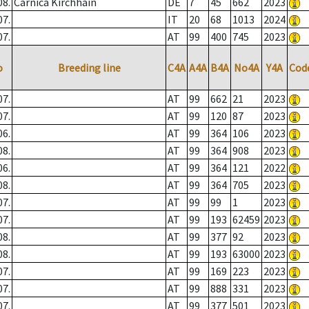
08.
Carnica Kirchhain
DE
7
45
662
2023
07.
IT
20
68
1013
2024
07.
AT
99
400
745
2023
o
Breeding line
C4A
A4A
B4A
No4A
Y4A
Cod
07.
AT
99
662
21
2023
07.
AT
99
120
87
2023
06.
AT
99
364
106
2023
08.
AT
99
364
908
2023
06.
AT
99
364
121
2022
08.
AT
99
364
705
2023
07.
AT
99
99
1
2023
07.
AT
99
193
62459
2023
08.
AT
99
377
92
2023
08.
AT
99
193
63000
2023
07.
AT
99
169
223
2023
07.
AT
99
888
331
2023
07.
AT
99
377
501
2023