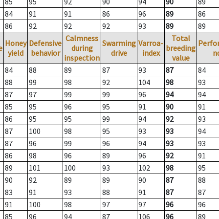
85
95
92
90
94
90
89
84
91
91
86
96
89
86
86
92
92
92
93
89
89
Calmness
Total
Honey
Defensive
Swarming
Varroa-
Perfo
e
during
breeding
yield
behavior
drive
index
n
inspection
value
84
88
89
87
93
87
84
88
99
98
92
104
98
93
87
97
99
99
96
94
94
85
95
96
95
91
90
91
86
95
95
99
94
92
93
87
100
98
95
93
93
94
87
96
99
96
94
93
93
86
98
96
89
96
92
91
89
101
100
93
102
98
95
90
92
89
89
90
87
88
83
91
93
88
91
87
87
91
100
98
97
97
96
96
85
96
94
87
106
96
89