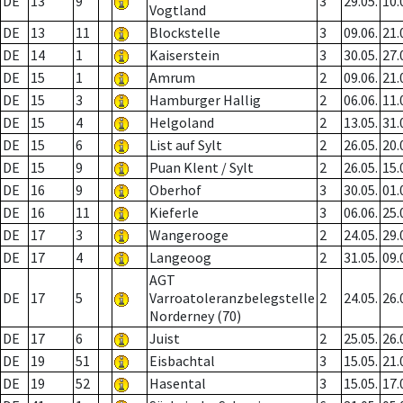
DE
13
9
3
29.05.
10.
Vogtland
DE
13
11
Blockstelle
3
09.06.
21.
DE
14
1
Kaiserstein
3
30.05.
27.
DE
15
1
Amrum
2
09.06.
21.
DE
15
3
Hamburger Hallig
2
06.06.
11.
DE
15
4
Helgoland
2
13.05.
31.
DE
15
6
List auf Sylt
2
26.05.
20.
DE
15
9
Puan Klent / Sylt
2
26.05.
15.
DE
16
9
Oberhof
3
30.05.
01.
DE
16
11
Kieferle
3
06.06.
25.
DE
17
3
Wangerooge
2
24.05.
29.
DE
17
4
Langeoog
2
31.05.
09.
AGT
DE
17
5
Varroatoleranzbelegstelle
2
24.05.
26.
Norderney (70)
DE
17
6
Juist
2
25.05.
26.
DE
19
51
Eisbachtal
3
15.05.
21.
DE
19
52
Hasental
3
15.05.
17.