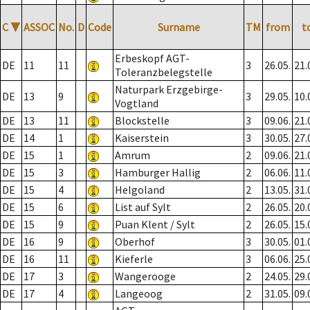
C
▼
ASSOC
No.
D
Code
Surname
TM
from
t
Erbeskopf AGT-
DE
11
11
3
26.05.
21.
Toleranzbelegstelle
Naturpark Erzgebirge-
DE
13
9
3
29.05.
10.
Vogtland
DE
13
11
Blockstelle
3
09.06.
21.
DE
14
1
Kaiserstein
3
30.05.
27.
DE
15
1
Amrum
2
09.06.
21.
DE
15
3
Hamburger Hallig
2
06.06.
11.
DE
15
4
Helgoland
2
13.05.
31.
DE
15
6
List auf Sylt
2
26.05.
20.
DE
15
9
Puan Klent / Sylt
2
26.05.
15.
DE
16
9
Oberhof
3
30.05.
01.
DE
16
11
Kieferle
3
06.06.
25.
DE
17
3
Wangerooge
2
24.05.
29.
DE
17
4
Langeoog
2
31.05.
09.