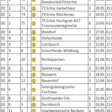
Gunzesried/Ostertal
DE
2
73
73 Schw. Giebelhaus
3
30.05.
25.
DE
2
74
74 Schw. Bleckenau
3
29.05.
17.
75 Schw. Hochgrat AGT-
DE
2
75
6
23.05.
01.
Toleranzbelegstelle
DE
4
3
Waldhof
3
27.05.
01.
DE
4
5
Hohenheide
3
20.05.
15.
DE
4
7
Lattbusch
3
22.05.
17.
DE
4
8
Schorfheide-Wildfang
3
15.05.
15.
DE
4
10
Rotkäppchen
3
01.06.
01.
DE
6
1
Spiekeroog
2
02.06.
02.
DE
6
2
Neuwerk
2
18.05.
11.
DE
6
12
Neuenhof
3
13.06.
16.
Gebirgsbelegstelle
DE
6
14
3
25.05.
06.
Torfhaus
DE
8
1
2
Greifswalder Oie
6
02.06.
17.
DE
8
3
Dornbusch
2
26.06.
23.
DE
11
3
Inselbelegstelle Borkum
2
09.05.
18.