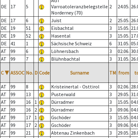
AGT
DE
17
5
Varroatoleranzbelegstelle
2
24.05.
26.
Norderney (70)
DE
17
6
Juist
2
25.05.
26.
DE
19
51
Eisbachtal
3
15.05.
21.
DE
19
52
Hasental
3
15.05.
17.
DE
41
1
Sächsische Schweiz
6
31.05.
05.
AT
99
6
Löhnersbach
3
02.06.
30.
AT
99
7
Blühnbachtal
3
31.05.
26.
C
▼
ASSOC
No.
D
Code
Surname
TM
from
t
AT
99
8
Kristeinertal - Osttirol
3
02.06.
28.
AT
99
13
Pusterwald
3
29.05.
31.
AT
99
16
1
Dürradmer
3
15.05.
04.
AT
99
16
2
Dürradmer
3
09.06.
04.
AT
99
17
1
Gschöder
3
15.05.
04.
AT
99
17
2
Gschöder
3
09.06.
04.
AT
99
21
Abtenau Zinkenbach
3
29.05.
28.