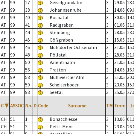
AT
99
27
Geiselgrundalm
3
29.05.
28.
AT
99
38
Johannsenruhe
3
14.06.
09.
AT
99
40
Kocnatal
3
30.05.
14.
AT
99
41
Radlgraben
3
01.06.
31.
AT
99
44
Steinberg
3
28.05.
23.
AT
99
45
Gößgraben
3
15.05.
31.
AT
99
46
Mühldorfer Ochsenalm
3
31.05.
15.
AT
99
48
Pöllatal
3
28.05.
31.
AT
99
50
Valentinalm
3
31.05.
15.
AT
99
56
Tratten
3
14.05.
16.
AT
99
58
Mühlviertler Alm
3
21.05.
30.
AT
99
59
Scheiterboden
3
23.05.
15.
AT
99
98
Seetal
3
25.05.
27.
C
▼
ASSOC
No.
D
Code
Surname
TM
from
t
CH
51
1
Bonatchiesse
3
13.06.
01.
CH
51
3
Petit-Mont
3
23.05.
26.