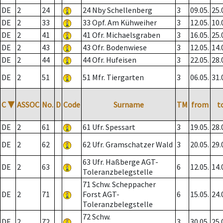
DE
2
24
24 Nby Schellenberg
3
09.05.
25.
DE
2
33
33 Opf. Am Kühweiher
3
12.05.
10.
DE
2
41
41 Ofr. Michaelsgraben
3
16.05.
25.
DE
2
43
43 Ofr. Bodenwiese
3
12.05.
14.
DE
2
44
44 Ofr. Hufeisen
3
22.05.
28.
DE
2
51
51 Mfr. Tiergarten
3
06.05.
31.
C
▼
ASSOC
No.
D
Code
Surname
TM
from
t
DE
2
61
61 Ufr. Spessart
3
19.05.
28.
DE
2
62
62 Ufr. Gramschatzer Wald
3
20.05.
29.
63 Ufr. Haßberge AGT-
DE
2
63
6
12.05.
14.
Toleranzbelegstelle
71 Schw. Scheppacher
DE
2
71
Forst AGT-
6
15.05.
24.
Toleranzbelegstelle
72 Schw.
DE
2
72
3
30.05.
25.