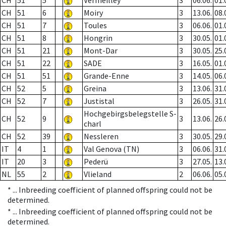
CH
51
5
Vermeilley
3
06.06.
01.
CH
51
6
Moiry
3
13.06.
08.
CH
51
7
Toules
3
06.06.
01.
CH
51
8
Hongrin
3
30.05.
01.
CH
51
21
Mont-Dar
3
30.05.
25.
CH
51
22
SADE
3
16.05.
01.
CH
51
51
Grande-Enne
3
14.05.
06.
CH
52
5
Greina
3
13.06.
31.
CH
52
7
Justistal
3
26.05.
31.
Hochgebirgsbelegstelle S-
CH
52
9
3
13.06.
26.
charl
CH
52
39
Nessleren
3
30.05.
29.
IT
4
1
Val Genova (TN)
3
06.06.
31.
IT
20
3
Pederü
3
27.05.
13.
NL
55
2
Vlieland
2
06.06.
05.
* ...
Inbreeding coefficient of planned offspring could not be
determined.
* ...
Inbreeding coefficient of planned offspring could not be
determined.