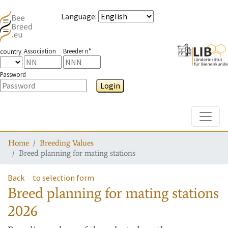
Language
:
Association
Breeder n°
country
Password
Login
Toggle
Home
Breeding Values
Breed planning for mating stations
Back
to selection form
Breed planning for mating stations
2026