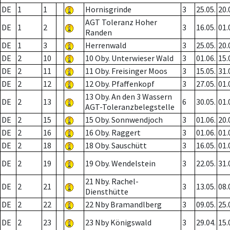
DE
1
1
Hornisgrinde
3
25.05.
20.
AGT Toleranz Hoher
DE
1
2
3
16.05.
01.
Randen
DE
1
3
Herrenwald
3
25.05.
20.
DE
2
10
10 Oby. Unterwieser Wald
3
01.06.
15.
DE
2
11
11 Oby. Freisinger Moos
3
15.05.
31.
DE
2
12
12 Oby. Pfaffenkopf
3
27.05.
01.
13 Oby. An den 3 Wassern
DE
2
13
6
30.05.
01.
AGT-Toleranzbelegstelle
DE
2
15
15 Oby. Sonnwendjoch
3
01.06.
20.
DE
2
16
16 Oby. Raggert
3
01.06.
01.
DE
2
18
18 Oby. Sauschütt
3
16.05.
01.
DE
2
19
19 Oby. Wendelstein
3
22.05.
31.
21 Nby. Rachel-
DE
2
21
3
13.05.
08.
Diensthütte
DE
2
22
22 Nby Bramandlberg
3
09.05.
25.
DE
2
23
23 Nby Königswald
3
29.04.
15.