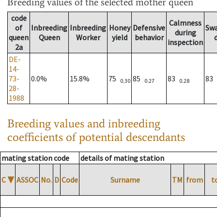
Breeding values
of the selected mother queen
code
Calmness
of
Inbreeding
Inbreeding
Honey
Defensive
Sw
during
queen
Queen
Worker
yield
behavior
inspection
2a
DE-
14-
73-
0.0%
15.8%
75
85
83
83
0.30
0.27
0.28
28-
1988
Breeding values and inbreeding
coefficients of potential descendants
mating station code
details of mating station
C
▼
ASSOC
No.
D
Code
Surname
TM
from
t