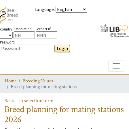
Language
:
Association
Breeder n°
country
Password
Login
Toggle
Home
Breeding Values
Breed planning for mating stations
Back
to selection form
Breed planning for mating stations
2026