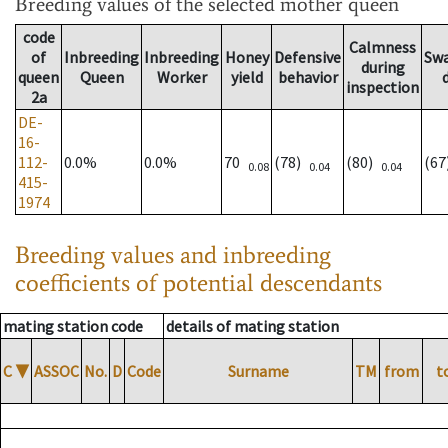
Breeding values
of the selected mother queen
code
Calmness
of
Inbreeding
Inbreeding
Honey
Defensive
Sw
during
queen
Queen
Worker
yield
behavior
inspection
2a
DE-
16-
112-
0.0%
0.0%
70
(78)
(80)
(6
0.08
0.04
0.04
415-
1974
Breeding values and inbreeding
coefficients of potential descendants
mating station code
details of mating station
C
▼
ASSOC
No.
D
Code
Surname
TM
from
t