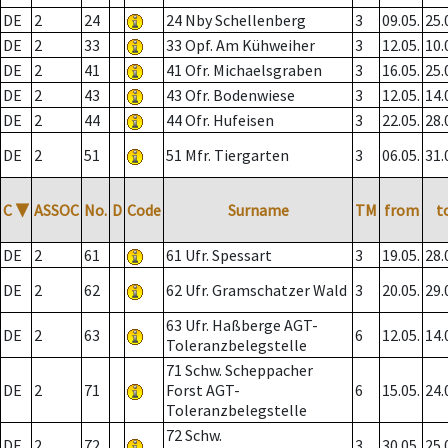
DE
2
24
24 Nby Schellenberg
3
09.05.
25.
DE
2
33
33 Opf. Am Kühweiher
3
12.05.
10.
DE
2
41
41 Ofr. Michaelsgraben
3
16.05.
25.
DE
2
43
43 Ofr. Bodenwiese
3
12.05.
14.
DE
2
44
44 Ofr. Hufeisen
3
22.05.
28.
DE
2
51
51 Mfr. Tiergarten
3
06.05.
31.
C
▼
ASSOC
No.
D
Code
Surname
TM
from
t
DE
2
61
61 Ufr. Spessart
3
19.05.
28.
DE
2
62
62 Ufr. Gramschatzer Wald
3
20.05.
29.
63 Ufr. Haßberge AGT-
DE
2
63
6
12.05.
14.
Toleranzbelegstelle
71 Schw. Scheppacher
DE
2
71
Forst AGT-
6
15.05.
24.
Toleranzbelegstelle
72 Schw.
DE
2
72
3
30.05.
25.