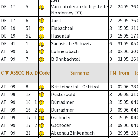
AGT
DE
17
5
Varroatoleranzbelegstelle
2
24.05.
26.
Norderney (70)
DE
17
6
Juist
2
25.05.
26.
DE
19
51
Eisbachtal
3
15.05.
21.
DE
19
52
Hasental
3
15.05.
17.
DE
41
1
Sächsische Schweiz
6
31.05.
05.
AT
99
6
Löhnersbach
3
02.06.
30.
AT
99
7
Blühnbachtal
3
31.05.
26.
C
▼
ASSOC
No.
D
Code
Surname
TM
from
t
AT
99
8
Kristeinertal - Osttirol
3
02.06.
28.
AT
99
13
Pusterwald
3
29.05.
31.
AT
99
16
1
Dürradmer
3
15.05.
04.
AT
99
16
2
Dürradmer
3
09.06.
04.
AT
99
17
1
Gschöder
3
15.05.
04.
AT
99
17
2
Gschöder
3
09.06.
04.
AT
99
21
Abtenau Zinkenbach
3
29.05.
28.