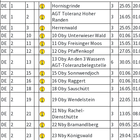
DE
1
1
Hornisgrinde
3
25.05.
20.
AGT Toleranz Hoher
DE
1
2
3
16.05.
01.
Randen
DE
1
3
Herrenwald
3
25.05.
20.
DE
2
10
10 Oby. Unterwieser Wald
3
01.06.
15.
DE
2
11
11 Oby. Freisinger Moos
3
15.05.
31.
DE
2
12
12 Oby. Pfaffenkopf
3
27.05.
01.
13 Oby. An den 3 Wassern
DE
2
13
6
30.05.
01.
AGT-Toleranzbelegstelle
DE
2
15
15 Oby. Sonnwendjoch
3
01.06.
20.
DE
2
16
16 Oby. Raggert
3
01.06.
01.
DE
2
18
18 Oby. Sauschütt
3
16.05.
01.
DE
2
19
19 Oby. Wendelstein
3
22.05.
31.
21 Nby. Rachel-
DE
2
21
3
13.05.
08.
Diensthütte
DE
2
22
22 Nby Bramandlberg
3
09.05.
25.
DE
2
23
23 Nby Königswald
3
29.04.
15.