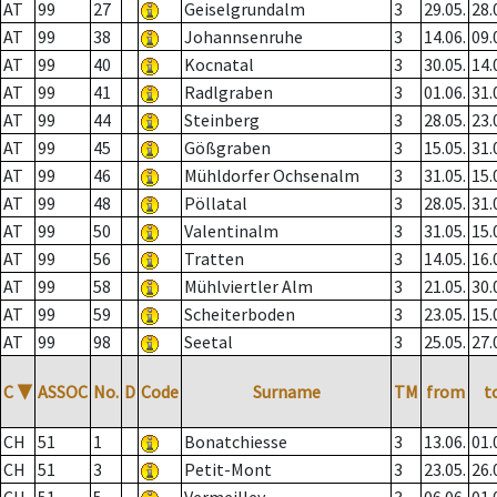
AT
99
27
Geiselgrundalm
3
29.05.
28.
AT
99
38
Johannsenruhe
3
14.06.
09.
AT
99
40
Kocnatal
3
30.05.
14.
AT
99
41
Radlgraben
3
01.06.
31.
AT
99
44
Steinberg
3
28.05.
23.
AT
99
45
Gößgraben
3
15.05.
31.
AT
99
46
Mühldorfer Ochsenalm
3
31.05.
15.
AT
99
48
Pöllatal
3
28.05.
31.
AT
99
50
Valentinalm
3
31.05.
15.
AT
99
56
Tratten
3
14.05.
16.
AT
99
58
Mühlviertler Alm
3
21.05.
30.
AT
99
59
Scheiterboden
3
23.05.
15.
AT
99
98
Seetal
3
25.05.
27.
C
▼
ASSOC
No.
D
Code
Surname
TM
from
t
CH
51
1
Bonatchiesse
3
13.06.
01.
CH
51
3
Petit-Mont
3
23.05.
26.