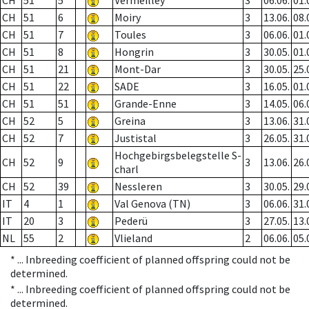
CH
51
5
Vermeilley
3
06.06.
01.
CH
51
6
Moiry
3
13.06.
08.
CH
51
7
Toules
3
06.06.
01.
CH
51
8
Hongrin
3
30.05.
01.
CH
51
21
Mont-Dar
3
30.05.
25.
CH
51
22
SADE
3
16.05.
01.
CH
51
51
Grande-Enne
3
14.05.
06.
CH
52
5
Greina
3
13.06.
31.
CH
52
7
Justistal
3
26.05.
31.
Hochgebirgsbelegstelle S-
CH
52
9
3
13.06.
26.
charl
CH
52
39
Nessleren
3
30.05.
29.
IT
4
1
Val Genova (TN)
3
06.06.
31.
IT
20
3
Pederü
3
27.05.
13.
NL
55
2
Vlieland
2
06.06.
05.
* ...
Inbreeding coefficient of planned offspring could not be
determined.
* ...
Inbreeding coefficient of planned offspring could not be
determined.