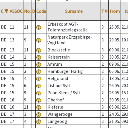
C
▼
ASSOC
No.
D
Code
Surname
TM
from
t
Erbeskopf AGT-
DE
11
11
3
26.05.
21.
Toleranzbelegstelle
Naturpark Erzgebirge-
DE
13
9
3
29.05.
10.
Vogtland
DE
13
11
Blockstelle
3
09.06.
21.
DE
14
1
Kaiserstein
3
30.05.
27.
DE
15
1
Amrum
2
09.06.
21.
DE
15
3
Hamburger Hallig
2
06.06.
11.
DE
15
4
Helgoland
2
13.05.
31.
DE
15
6
List auf Sylt
2
26.05.
20.
DE
15
9
Puan Klent / Sylt
2
26.05.
15.
DE
16
9
Oberhof
3
30.05.
01.
DE
16
11
Kieferle
3
06.06.
25.
DE
17
3
Wangerooge
2
24.05.
29.
DE
17
4
Langeoog
2
31.05.
09.