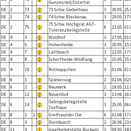
Gunzesried/Ostertal
DE
2
73
73 Schw. Giebelhaus
3
30.05.
25.
DE
2
74
74 Schw. Bleckenau
3
29.05.
17.
75 Schw. Hochgrat AGT-
DE
2
75
6
23.05.
01.
Toleranzbelegstelle
DE
4
3
Waldhof
3
27.05.
01.
DE
4
5
Hohenheide
3
20.05.
15.
DE
4
7
Lattbusch
3
22.05.
17.
DE
4
8
Schorfheide-Wildfang
3
15.05.
15.
DE
4
10
Rotkäppchen
3
01.06.
01.
DE
6
1
Spiekeroog
2
02.06.
02.
DE
6
2
Neuwerk
2
18.05.
11.
DE
6
12
Neuenhof
3
13.06.
16.
Gebirgsbelegstelle
DE
6
14
3
25.05.
06.
Torfhaus
DE
8
1
2
Greifswalder Oie
6
02.06.
17.
DE
8
3
Dornbusch
2
26.06.
23.
DE
11
3
Inselbelegstelle Borkum
2
09.05.
18.