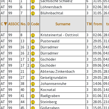
DE
41
1
Sächsische Schweiz
6
31.05.
05.
AT
99
6
Löhnersbach
3
02.06.
30.
AT
99
7
Blühnbachtal
3
31.05.
26.
C
▼
ASSOC
No.
D
Code
Surname
TM
from
t
AT
99
8
Kristeinertal - Osttirol
3
02.06.
28.
AT
99
13
Pusterwald
3
29.05.
31.
AT
99
16
1
Dürradmer
3
15.05.
04.
AT
99
16
2
Dürradmer
3
09.06.
04.
AT
99
17
1
Gschöder
3
15.05.
04.
AT
99
17
2
Gschöder
3
09.06.
04.
AT
99
21
Abtenau Zinkenbach
3
29.05.
28.
AT
99
27
Geiselgrundalm
3
29.05.
28.
AT
99
38
Johannsenruhe
3
14.06.
09.
AT
99
40
Kocnatal
3
30.05.
14.
AT
99
41
Radlgraben
3
01.06.
31.
AT
99
44
Steinberg
3
28.05.
23.
AT
99
45
Gößgraben
3
15.05.
31.