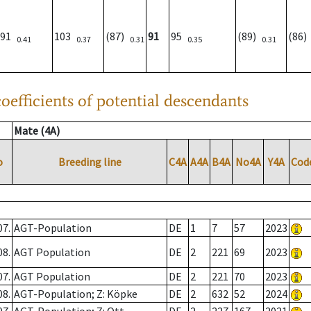
91
103
(87)
91
95
(89)
(86
0.41
0.37
0.31
0.35
0.31
oefficients of potential descendants
Mate (4A)
o
Breeding line
C4A
A4A
B4A
No4A
Y4A
Cod
07.
AGT-Population
DE
1
7
57
2023
08.
AGT Population
DE
2
221
69
2023
07.
AGT Population
DE
2
221
70
2023
08.
AGT-Population; Z: Köpke
DE
2
632
52
2024