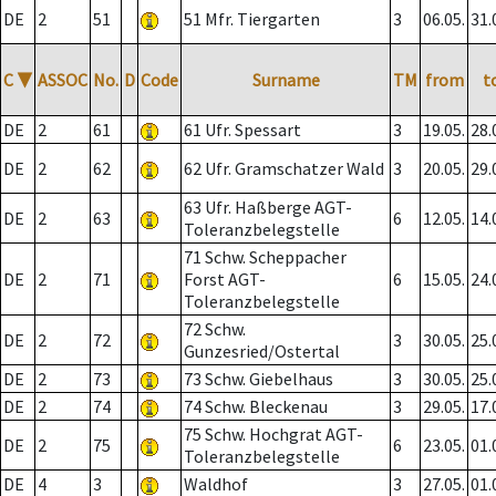
DE
2
51
51 Mfr. Tiergarten
3
06.05.
31.
C
▼
ASSOC
No.
D
Code
Surname
TM
from
t
DE
2
61
61 Ufr. Spessart
3
19.05.
28.
DE
2
62
62 Ufr. Gramschatzer Wald
3
20.05.
29.
63 Ufr. Haßberge AGT-
DE
2
63
6
12.05.
14.
Toleranzbelegstelle
71 Schw. Scheppacher
DE
2
71
Forst AGT-
6
15.05.
24.
Toleranzbelegstelle
72 Schw.
DE
2
72
3
30.05.
25.
Gunzesried/Ostertal
DE
2
73
73 Schw. Giebelhaus
3
30.05.
25.
DE
2
74
74 Schw. Bleckenau
3
29.05.
17.
75 Schw. Hochgrat AGT-
DE
2
75
6
23.05.
01.
Toleranzbelegstelle
DE
4
3
Waldhof
3
27.05.
01.