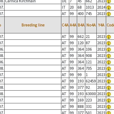
08.
Carnica Kirchhain
DE
7
45
662
2023
07.
IT
20
68
1013
2024
07.
AT
99
400
745
2023
o
Breeding line
C4A
A4A
B4A
No4A
Y4A
Cod
07.
AT
99
662
21
2023
07.
AT
99
120
87
2023
06.
AT
99
364
106
2023
08.
AT
99
364
908
2023
06.
AT
99
364
121
2022
08.
AT
99
364
705
2023
07.
AT
99
99
1
2023
07.
AT
99
193
62459
2023
08.
AT
99
377
92
2023
08.
AT
99
193
63000
2023
07.
AT
99
169
223
2023
07.
AT
99
888
331
2023
07.
AT
99
377
501
2023