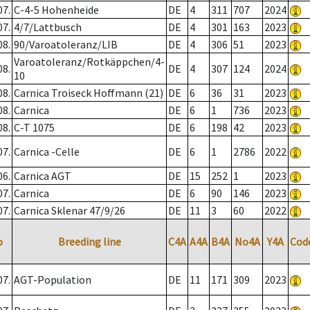
07.
C-4-5 Hohenheide
DE
4
311
707
2024
07.
4/7/Lattbusch
DE
4
301
163
2023
08.
90/Varoatoleranz/LIB
DE
4
306
51
2023
Varoatoleranz/Rotkäppchen/4-
08.
DE
4
307
124
2024
10
08.
Carnica Troiseck Hoffmann (21)
DE
6
36
31
2023
08.
Carnica
DE
6
1
736
2023
08.
C-T 1075
DE
6
198
42
2023
07.
Carnica -Celle
DE
6
1
2786
2022
06.
Carnica AGT
DE
15
252
1
2023
07.
Carnica
DE
6
90
146
2023
07.
Carnica Sklenar 47/9/26
DE
11
3
60
2022
o
Breeding line
C4A
A4A
B4A
No4A
Y4A
Cod
07.
AGT-Population
DE
11
171
309
2023