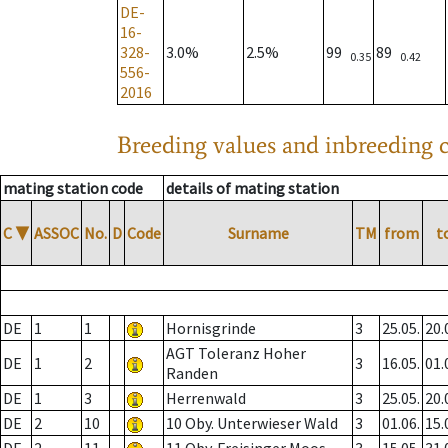
DE-
16-
328-
3.0%
2.5%
99
89
0.35
0.42
556-
2016
Breeding values and inbreeding c
mating station code
details of mating station
C
▼
ASSOC
No.
D
Code
Surname
TM
from
t
DE
1
1
Hornisgrinde
3
25.05.
20.
AGT Toleranz Hoher
DE
1
2
3
16.05.
01.
Randen
DE
1
3
Herrenwald
3
25.05.
20.
DE
2
10
10 Oby. Unterwieser Wald
3
01.06.
15.