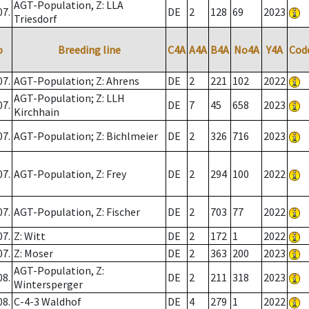
AGT-Population, Z: LLA
07.
DE
2
128
69
2023
Triesdorf
o
Breeding line
C4A
A4A
B4A
No4A
Y4A
Cod
07.
AGT-Population; Z: Ahrens
DE
2
221
102
2022
AGT-Population; Z: LLH
07.
DE
7
45
658
2023
Kirchhain
07.
AGT-Population; Z: Bichlmeier
DE
2
326
716
2023
07.
AGT-Population, Z: Frey
DE
2
294
100
2022
07.
AGT-Population, Z: Fischer
DE
2
703
77
2022
07.
Z: Witt
DE
2
172
1
2022
07.
Z: Moser
DE
2
363
200
2023
AGT-Population, Z:
08.
DE
2
211
318
2023
Wintersperger
08.
C-4-3 Waldhof
DE
4
279
1
2022