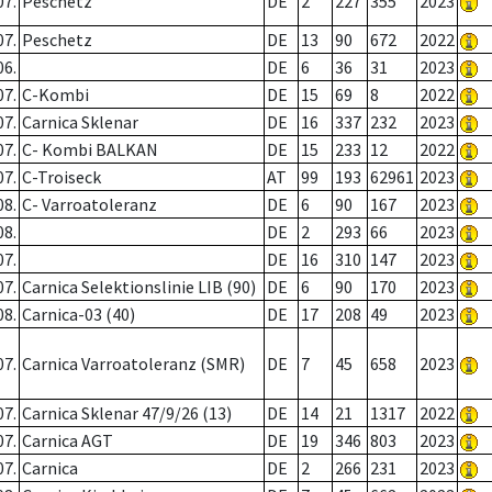
07.
Peschetz
DE
2
227
355
2023
07.
Peschetz
DE
13
90
672
2022
06.
DE
6
36
31
2023
07.
C-Kombi
DE
15
69
8
2022
07.
Carnica Sklenar
DE
16
337
232
2023
07.
C- Kombi BALKAN
DE
15
233
12
2022
07.
C-Troiseck
AT
99
193
62961
2023
08.
C- Varroatoleranz
DE
6
90
167
2023
08.
DE
2
293
66
2023
07.
DE
16
310
147
2023
07.
Carnica Selektionslinie LIB (90)
DE
6
90
170
2023
08.
Carnica-03 (40)
DE
17
208
49
2023
07.
Carnica Varroatoleranz (SMR)
DE
7
45
658
2023
07.
Carnica Sklenar 47/9/26 (13)
DE
14
21
1317
2022
07.
Carnica AGT
DE
19
346
803
2023
07.
Carnica
DE
2
266
231
2023