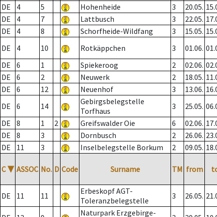
DE
4
5
Hohenheide
3
20.05.
15.
DE
4
7
Lattbusch
3
22.05.
17.
DE
4
8
Schorfheide-Wildfang
3
15.05.
15.
DE
4
10
Rotkäppchen
3
01.06.
01.
DE
6
1
Spiekeroog
2
02.06.
02.
DE
6
2
Neuwerk
2
18.05.
11.
DE
6
12
Neuenhof
3
13.06.
16.
Gebirgsbelegstelle
DE
6
14
3
25.05.
06.
Torfhaus
DE
8
1
2
Greifswalder Oie
6
02.06.
17.
DE
8
3
Dornbusch
2
26.06.
23.
DE
11
3
Inselbelegstelle Borkum
2
09.05.
18.
C
▼
ASSOC
No.
D
Code
Surname
TM
from
t
Erbeskopf AGT-
DE
11
11
3
26.05.
21.
Toleranzbelegstelle
Naturpark Erzgebirge-