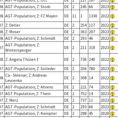
07.
AGT-Population; Z: Ott
DE
2
227
167
2021
08.
AGT-Population, Z: Stoib
DE
2
245
66
2023
08.
AGT-Population; Z: FZ Mayen
DE
11
1
1330
2022
07.
Z: Deller
DE
2
254
117
2022
08.
Z: Moser
DE
2
363
207
2023
08.
AGT-Population; Z: Schmidt
DE
2
293
46
2022
AGT-Population; Z:
07.
DE
2
211
318
2023
Wintersperger
08.
Z: Angela Tholen †
DE
2
736
240
2022
07.
AGT-Population; Z: Solleder
DE
2
256
780
2023
Ca.- Sklenar; Z: Andreas
08.
DE
2
308
14
2022
Levcenko
07.
AGT-Population; Z: Ahrens
DE
2
221
74
2023
07.
AGT Population; Z: Thein
DE
2
752
14
2023
07.
Z: Merz
DE
2
737
11
2023
07.
AGT-Population; Z: Schmidt
DE
2
293
66
2023
07.
AGT-Population, Z: Kempter
DE
2
298
45
2020