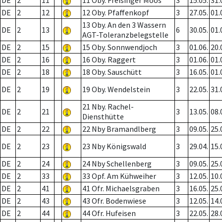
DE
2
11
11 Oby. Freisinger Moos
3
15.05.
31.
DE
2
12
12 Oby. Pfaffenkopf
3
27.05.
01.
13 Oby. An den 3 Wassern
DE
2
13
6
30.05.
01.
AGT-Toleranzbelegstelle
DE
2
15
15 Oby. Sonnwendjoch
3
01.06.
20.
DE
2
16
16 Oby. Raggert
3
01.06.
01.
DE
2
18
18 Oby. Sauschütt
3
16.05.
01.
DE
2
19
19 Oby. Wendelstein
3
22.05.
31.
21 Nby. Rachel-
DE
2
21
3
13.05.
08.
Diensthütte
DE
2
22
22 Nby Bramandlberg
3
09.05.
25.
DE
2
23
23 Nby Königswald
3
29.04.
15.
DE
2
24
24 Nby Schellenberg
3
09.05.
25.
DE
2
33
33 Opf. Am Kühweiher
3
12.05.
10.
DE
2
41
41 Ofr. Michaelsgraben
3
16.05.
25.
DE
2
43
43 Ofr. Bodenwiese
3
12.05.
14.
DE
2
44
44 Ofr. Hufeisen
3
22.05.
28.