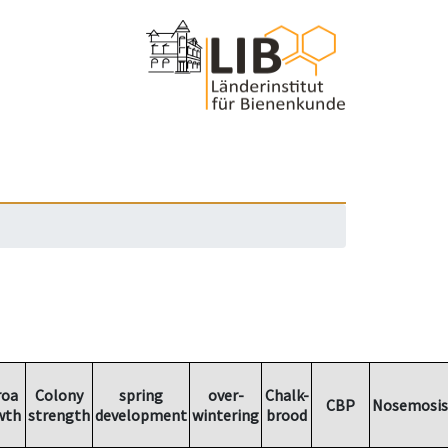
roa
Colony
spring
over-
Chalk-
CBP
Nosemosis
wth
strength
development
wintering
brood