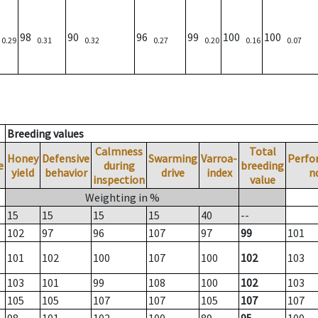
)
98
90
96
99
100
100
0.29
0.31
0.32
0.27
0.20
0.16
0.07
Breeding values
Calmness
Total
Honey
Defensive
Swarming
Varroa-
Perfo
e
during
breeding
yield
behavior
drive
index
n
inspection
value
Weighting in %
15
15
15
15
40
--
102
97
96
107
97
99
101
101
102
100
107
100
102
103
103
101
99
108
100
102
103
105
105
107
107
105
107
107