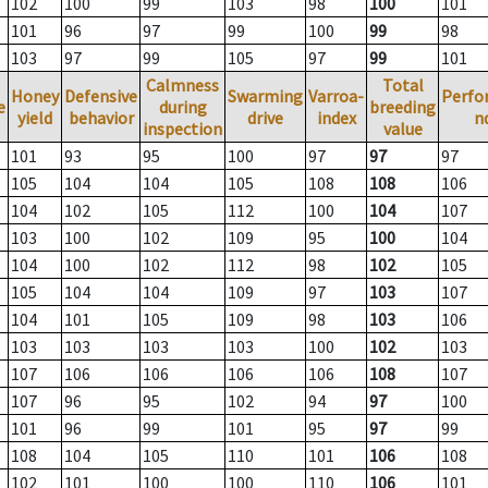
102
100
99
103
98
100
101
101
96
97
99
100
99
98
103
97
99
105
97
99
101
Calmness
Total
Honey
Defensive
Swarming
Varroa-
Perfo
e
during
breeding
yield
behavior
drive
index
n
inspection
value
101
93
95
100
97
97
97
105
104
104
105
108
108
106
104
102
105
112
100
104
107
103
100
102
109
95
100
104
104
100
102
112
98
102
105
105
104
104
109
97
103
107
104
101
105
109
98
103
106
103
103
103
103
100
102
103
107
106
106
106
106
108
107
107
96
95
102
94
97
100
101
96
99
101
95
97
99
108
104
105
110
101
106
108
102
101
100
100
110
106
101