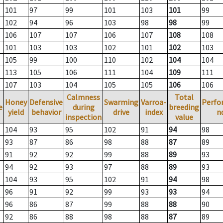
101
97
99
101
103
101
99
102
94
96
103
98
98
99
106
107
107
106
107
108
108
101
103
103
102
101
102
103
105
99
100
110
102
104
104
113
105
106
111
104
109
111
107
103
104
105
105
106
106
Calmness
Total
Honey
Defensive
Swarming
Varroa-
Perfo
e
during
breeding
yield
behavior
drive
index
n
inspection
value
104
93
95
102
91
94
98
93
87
86
98
88
87
89
91
92
92
99
88
89
93
94
92
93
97
88
89
93
104
93
95
102
91
94
98
96
91
92
99
93
93
94
96
86
87
99
88
88
90
92
86
88
98
88
87
89