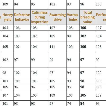
109
94
95
102
93
96
100
Calmness
Total
Honey
Defensive
Swarming
Varroa-
Perfo
e
during
breeding
yield
behavior
drive
index
n
inspection
value
104
106
105
107
105
106
107
104
103
102
105
99
102
104
105
102
104
111
103
106
106
102
97
99
99
94
97
99
98
102
104
97
94
97
100
103
100
101
105
93
98
103
105
96
96
105
95
98
100
107
104
105
109
100
105
107
101
93
93
97
74
84
95