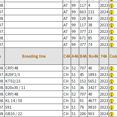
08.
AT
99
117
4
2023
07.
AT
99
663
132
2024
08.
AT
99
120
84
2023
07.
AT
99
117
38
2023
07.
AT
99
377
23
2023
08.
AT
99
671
85
2023
07.
AT
99
377
74
2023
o
Breeding line
C4A
A4A
B4A
No4A
Y4A
Cod
08.
CRP/48
CH
52
707
40
2023
07.
B20F1/3
CH
51
45
1893
2023
08.
KT02/23
CH
51
152
5652
2022
08.
B20x30 / 11
CH
51
36
3427
2022
08.
CRP/48
CH
52
707
40
2023
08.
KL 14 / 50
CH
51
91
4677
2023
07.
S91
CH
51
78
9810
2023
08.
GB10 / 22
CH
51
206
903
2024