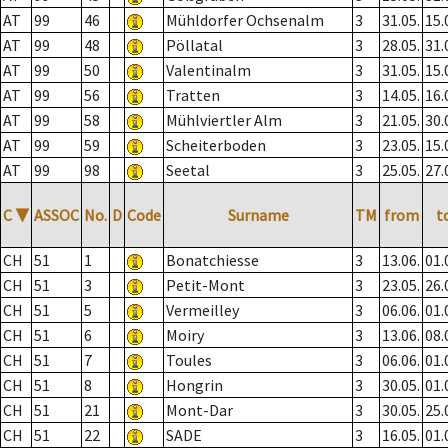
AT
99
46
Mühldorfer Ochsenalm
3
31.05.
15.
AT
99
48
Pöllatal
3
28.05.
31.
AT
99
50
Valentinalm
3
31.05.
15.
AT
99
56
Tratten
3
14.05.
16.
AT
99
58
Mühlviertler Alm
3
21.05.
30.
AT
99
59
Scheiterboden
3
23.05.
15.
AT
99
98
Seetal
3
25.05.
27.
C
▼
ASSOC
No.
D
Code
Surname
TM
from
t
CH
51
1
Bonatchiesse
3
13.06.
01.
CH
51
3
Petit-Mont
3
23.05.
26.
CH
51
5
Vermeilley
3
06.06.
01.
CH
51
6
Moiry
3
13.06.
08.
CH
51
7
Toules
3
06.06.
01.
CH
51
8
Hongrin
3
30.05.
01.
CH
51
21
Mont-Dar
3
30.05.
25.
CH
51
22
SADE
3
16.05.
01.