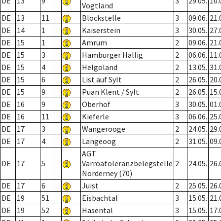
DE
13
9
3
29.05.
10.
Vogtland
DE
13
11
Blockstelle
3
09.06.
21.
DE
14
1
Kaiserstein
3
30.05.
27.
DE
15
1
Amrum
2
09.06.
21.
DE
15
3
Hamburger Hallig
2
06.06.
11.
DE
15
4
Helgoland
2
13.05.
31.
DE
15
6
List auf Sylt
2
26.05.
20.
DE
15
9
Puan Klent / Sylt
2
26.05.
15.
DE
16
9
Oberhof
3
30.05.
01.
DE
16
11
Kieferle
3
06.06.
25.
DE
17
3
Wangerooge
2
24.05.
29.
DE
17
4
Langeoog
2
31.05.
09.
AGT
DE
17
5
Varroatoleranzbelegstelle
2
24.05.
26.
Norderney (70)
DE
17
6
Juist
2
25.05.
26.
DE
19
51
Eisbachtal
3
15.05.
21.
DE
19
52
Hasental
3
15.05.
17.