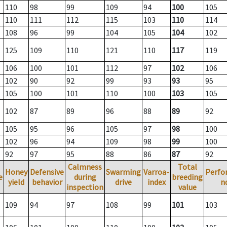
110
98
99
109
94
100
105
110
111
112
115
103
110
114
108
96
99
104
105
104
102
125
109
110
121
110
117
119
106
100
101
112
97
102
106
102
90
92
99
93
93
95
105
100
101
110
100
103
105
102
87
89
96
88
89
92
105
95
96
105
97
98
100
102
96
94
109
98
99
100
92
97
95
88
86
87
92
Calmness
Total
Honey
Defensive
Swarming
Varroa-
Perfo
e
during
breeding
yield
behavior
drive
index
n
inspection
value
109
94
97
108
99
101
103