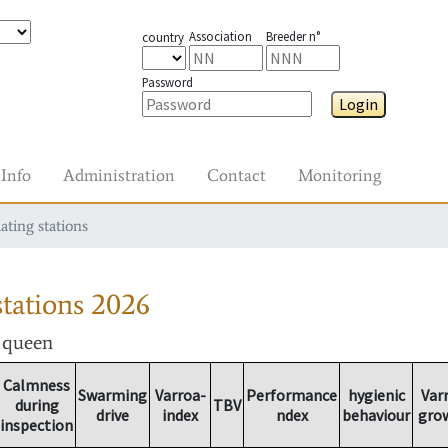
Association
Breeder n°
country
Password
Login
Info
Administration
Contact
Monitoring
ating stations
tations
2026
r queen
Calmness
Swarming
Varroa-
Performance
hygienic
Var
during
TBV
drive
index
ndex
behaviour
gro
inspection