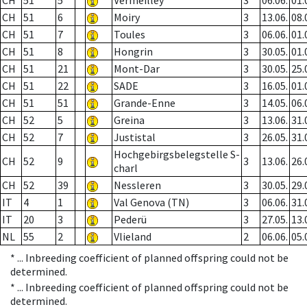
CH
51
5
Vermeilley
3
06.06.
01.
CH
51
6
Moiry
3
13.06.
08.
CH
51
7
Toules
3
06.06.
01.
CH
51
8
Hongrin
3
30.05.
01.
CH
51
21
Mont-Dar
3
30.05.
25.
CH
51
22
SADE
3
16.05.
01.
CH
51
51
Grande-Enne
3
14.05.
06.
CH
52
5
Greina
3
13.06.
31.
CH
52
7
Justistal
3
26.05.
31.
Hochgebirgsbelegstelle S-
CH
52
9
3
13.06.
26.
charl
CH
52
39
Nessleren
3
30.05.
29.
IT
4
1
Val Genova (TN)
3
06.06.
31.
IT
20
3
Pederü
3
27.05.
13.
NL
55
2
Vlieland
2
06.06.
05.
* ...
Inbreeding coefficient of planned offspring could not be
determined.
* ...
Inbreeding coefficient of planned offspring could not be
determined.