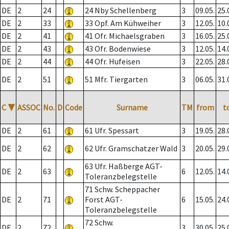
DE
2
24
24 Nby Schellenberg
3
09.05.
25.
DE
2
33
33 Opf. Am Kühweiher
3
12.05.
10.
DE
2
41
41 Ofr. Michaelsgraben
3
16.05.
25.
DE
2
43
43 Ofr. Bodenwiese
3
12.05.
14.
DE
2
44
44 Ofr. Hufeisen
3
22.05.
28.
DE
2
51
51 Mfr. Tiergarten
3
06.05.
31.
C
▼
ASSOC
No.
D
Code
Surname
TM
from
t
DE
2
61
61 Ufr. Spessart
3
19.05.
28.
DE
2
62
62 Ufr. Gramschatzer Wald
3
20.05.
29.
63 Ufr. Haßberge AGT-
DE
2
63
6
12.05.
14.
Toleranzbelegstelle
71 Schw. Scheppacher
DE
2
71
Forst AGT-
6
15.05.
24.
Toleranzbelegstelle
72 Schw.
DE
2
72
3
30.05.
25.