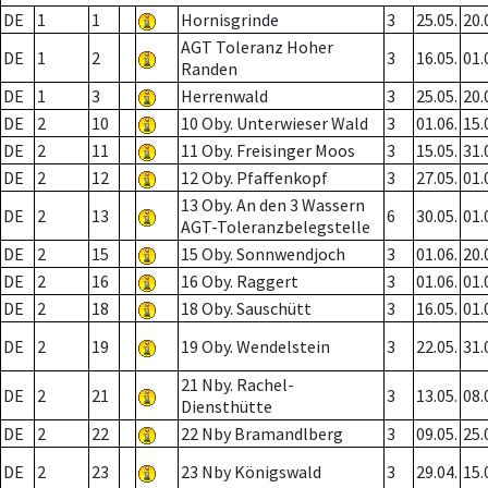
DE
1
1
Hornisgrinde
3
25.05.
20.
AGT Toleranz Hoher
DE
1
2
3
16.05.
01.
Randen
DE
1
3
Herrenwald
3
25.05.
20.
DE
2
10
10 Oby. Unterwieser Wald
3
01.06.
15.
DE
2
11
11 Oby. Freisinger Moos
3
15.05.
31.
DE
2
12
12 Oby. Pfaffenkopf
3
27.05.
01.
13 Oby. An den 3 Wassern
DE
2
13
6
30.05.
01.
AGT-Toleranzbelegstelle
DE
2
15
15 Oby. Sonnwendjoch
3
01.06.
20.
DE
2
16
16 Oby. Raggert
3
01.06.
01.
DE
2
18
18 Oby. Sauschütt
3
16.05.
01.
DE
2
19
19 Oby. Wendelstein
3
22.05.
31.
21 Nby. Rachel-
DE
2
21
3
13.05.
08.
Diensthütte
DE
2
22
22 Nby Bramandlberg
3
09.05.
25.
DE
2
23
23 Nby Königswald
3
29.04.
15.