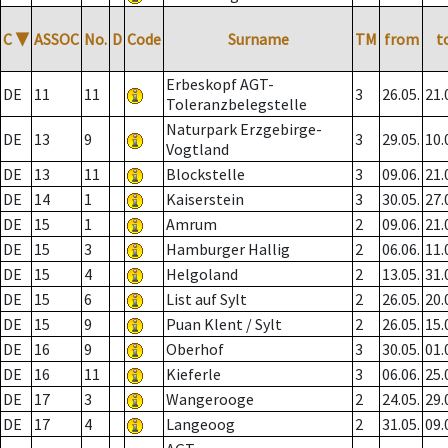
C
▼
ASSOC
No.
D
Code
Surname
TM
from
t
Erbeskopf AGT-
DE
11
11
3
26.05.
21.
Toleranzbelegstelle
Naturpark Erzgebirge-
DE
13
9
3
29.05.
10.
Vogtland
DE
13
11
Blockstelle
3
09.06.
21.
DE
14
1
Kaiserstein
3
30.05.
27.
DE
15
1
Amrum
2
09.06.
21.
DE
15
3
Hamburger Hallig
2
06.06.
11.
DE
15
4
Helgoland
2
13.05.
31.
DE
15
6
List auf Sylt
2
26.05.
20.
DE
15
9
Puan Klent / Sylt
2
26.05.
15.
DE
16
9
Oberhof
3
30.05.
01.
DE
16
11
Kieferle
3
06.06.
25.
DE
17
3
Wangerooge
2
24.05.
29.
DE
17
4
Langeoog
2
31.05.
09.