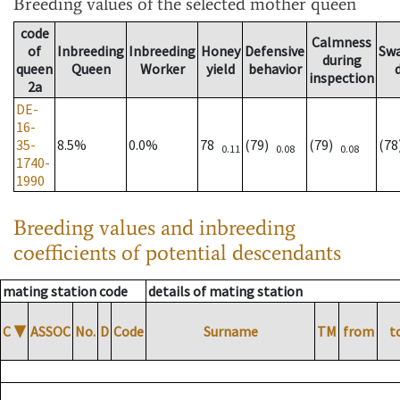
Breeding values
of the selected mother queen
code
Calmness
of
Inbreeding
Inbreeding
Honey
Defensive
Sw
during
queen
Queen
Worker
yield
behavior
inspection
2a
DE-
16-
35-
8.5%
0.0%
78
(79)
(79)
(7
0.11
0.08
0.08
1740-
1990
Breeding values and inbreeding
coefficients of potential descendants
mating station code
details of mating station
C
▼
ASSOC
No.
D
Code
Surname
TM
from
t