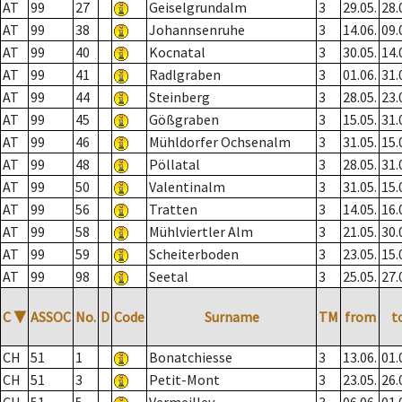
AT
99
27
Geiselgrundalm
3
29.05.
28.
AT
99
38
Johannsenruhe
3
14.06.
09.
AT
99
40
Kocnatal
3
30.05.
14.
AT
99
41
Radlgraben
3
01.06.
31.
AT
99
44
Steinberg
3
28.05.
23.
AT
99
45
Gößgraben
3
15.05.
31.
AT
99
46
Mühldorfer Ochsenalm
3
31.05.
15.
AT
99
48
Pöllatal
3
28.05.
31.
AT
99
50
Valentinalm
3
31.05.
15.
AT
99
56
Tratten
3
14.05.
16.
AT
99
58
Mühlviertler Alm
3
21.05.
30.
AT
99
59
Scheiterboden
3
23.05.
15.
AT
99
98
Seetal
3
25.05.
27.
C
▼
ASSOC
No.
D
Code
Surname
TM
from
t
CH
51
1
Bonatchiesse
3
13.06.
01.
CH
51
3
Petit-Mont
3
23.05.
26.