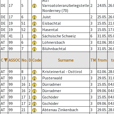
AGT
DE
17
5
Varroatoleranzbelegstelle
2
24.05.
26.
Norderney (70)
DE
17
6
Juist
2
25.05.
26.
DE
19
51
Eisbachtal
3
15.05.
21.
DE
19
52
Hasental
3
15.05.
17.
DE
41
1
Sächsische Schweiz
6
31.05.
05.
AT
99
6
Löhnersbach
3
02.06.
30.
AT
99
7
Blühnbachtal
3
31.05.
26.
C
▼
ASSOC
No.
D
Code
Surname
TM
from
t
AT
99
8
Kristeinertal - Osttirol
3
02.06.
28.
AT
99
13
Pusterwald
3
29.05.
31.
AT
99
16
1
Dürradmer
3
15.05.
04.
AT
99
16
2
Dürradmer
3
09.06.
04.
AT
99
17
1
Gschöder
3
15.05.
04.
AT
99
17
2
Gschöder
3
09.06.
04.
AT
99
21
Abtenau Zinkenbach
3
29.05.
28.