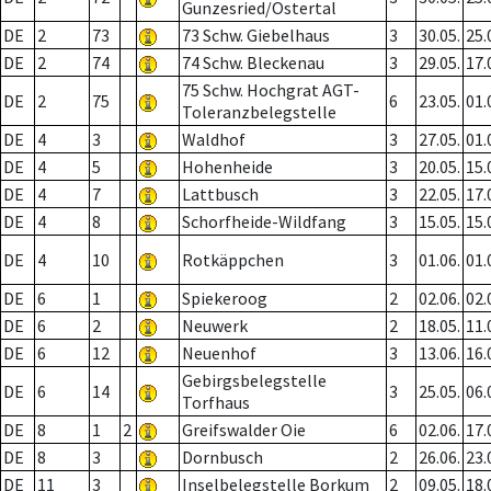
Gunzesried/Ostertal
DE
2
73
73 Schw. Giebelhaus
3
30.05.
25.
DE
2
74
74 Schw. Bleckenau
3
29.05.
17.
75 Schw. Hochgrat AGT-
DE
2
75
6
23.05.
01.
Toleranzbelegstelle
DE
4
3
Waldhof
3
27.05.
01.
DE
4
5
Hohenheide
3
20.05.
15.
DE
4
7
Lattbusch
3
22.05.
17.
DE
4
8
Schorfheide-Wildfang
3
15.05.
15.
DE
4
10
Rotkäppchen
3
01.06.
01.
DE
6
1
Spiekeroog
2
02.06.
02.
DE
6
2
Neuwerk
2
18.05.
11.
DE
6
12
Neuenhof
3
13.06.
16.
Gebirgsbelegstelle
DE
6
14
3
25.05.
06.
Torfhaus
DE
8
1
2
Greifswalder Oie
6
02.06.
17.
DE
8
3
Dornbusch
2
26.06.
23.
DE
11
3
Inselbelegstelle Borkum
2
09.05.
18.