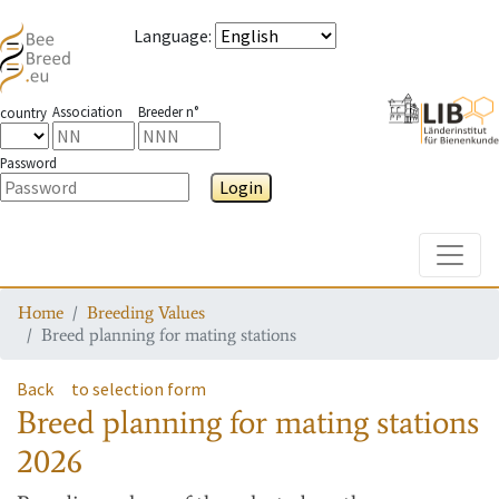
Language
:
Association
Breeder n°
country
Password
Login
Toggle
Home
Breeding Values
Breed planning for mating stations
Back
to selection form
Breed planning for mating stations
2026