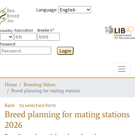
Language
:
Association
Breeder n°
country
Password
Login
Toggle
Home
Breeding Values
Breed planning for mating stations
Back
to selection form
Breed planning for mating stations
2026