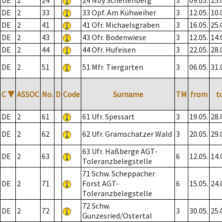
DE
2
24
24 Nby Schellenberg
3
09.05.
25.
DE
2
33
33 Opf. Am Kühweiher
3
12.05.
10.
DE
2
41
41 Ofr. Michaelsgraben
3
16.05.
25.
DE
2
43
43 Ofr. Bodenwiese
3
12.05.
14.
DE
2
44
44 Ofr. Hufeisen
3
22.05.
28.
DE
2
51
51 Mfr. Tiergarten
3
06.05.
31.
C
▼
ASSOC
No.
D
Code
Surname
TM
from
t
DE
2
61
61 Ufr. Spessart
3
19.05.
28.
DE
2
62
62 Ufr. Gramschatzer Wald
3
20.05.
29.
63 Ufr. Haßberge AGT-
DE
2
63
6
12.05.
14.
Toleranzbelegstelle
71 Schw. Scheppacher
DE
2
71
Forst AGT-
6
15.05.
24.
Toleranzbelegstelle
72 Schw.
DE
2
72
3
30.05.
25.
Gunzesried/Ostertal