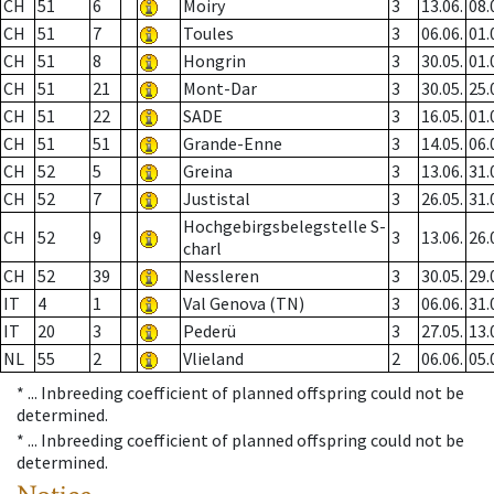
CH
51
6
Moiry
3
13.06.
08.
CH
51
7
Toules
3
06.06.
01.
CH
51
8
Hongrin
3
30.05.
01.
CH
51
21
Mont-Dar
3
30.05.
25.
CH
51
22
SADE
3
16.05.
01.
CH
51
51
Grande-Enne
3
14.05.
06.
CH
52
5
Greina
3
13.06.
31.
CH
52
7
Justistal
3
26.05.
31.
Hochgebirgsbelegstelle S-
CH
52
9
3
13.06.
26.
charl
CH
52
39
Nessleren
3
30.05.
29.
IT
4
1
Val Genova (TN)
3
06.06.
31.
IT
20
3
Pederü
3
27.05.
13.
NL
55
2
Vlieland
2
06.06.
05.
* ...
Inbreeding coefficient of planned offspring could not be
determined.
* ...
Inbreeding coefficient of planned offspring could not be
determined.