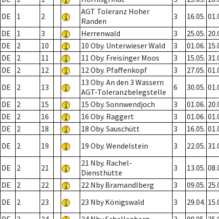
AGT Toleranz Hoher
DE
1
2
3
16.05.
01.
Randen
DE
1
3
Herrenwald
3
25.05.
20.
DE
2
10
10 Oby. Unterwieser Wald
3
01.06.
15.
DE
2
11
11 Oby. Freisinger Moos
3
15.05.
31.
DE
2
12
12 Oby. Pfaffenkopf
3
27.05.
01.
13 Oby. An den 3 Wassern
DE
2
13
6
30.05.
01.
AGT-Toleranzbelegstelle
DE
2
15
15 Oby. Sonnwendjoch
3
01.06.
20.
DE
2
16
16 Oby. Raggert
3
01.06.
01.
DE
2
18
18 Oby. Sauschütt
3
16.05.
01.
DE
2
19
19 Oby. Wendelstein
3
22.05.
31.
21 Nby. Rachel-
DE
2
21
3
13.05.
08.
Diensthütte
DE
2
22
22 Nby Bramandlberg
3
09.05.
25.
DE
2
23
23 Nby Königswald
3
29.04.
15.