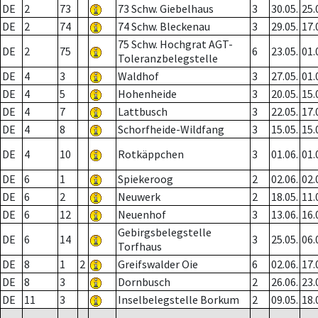
DE
2
73
73 Schw. Giebelhaus
3
30.05.
25.
DE
2
74
74 Schw. Bleckenau
3
29.05.
17.
75 Schw. Hochgrat AGT-
DE
2
75
6
23.05.
01.
Toleranzbelegstelle
DE
4
3
Waldhof
3
27.05.
01.
DE
4
5
Hohenheide
3
20.05.
15.
DE
4
7
Lattbusch
3
22.05.
17.
DE
4
8
Schorfheide-Wildfang
3
15.05.
15.
DE
4
10
Rotkäppchen
3
01.06.
01.
DE
6
1
Spiekeroog
2
02.06.
02.
DE
6
2
Neuwerk
2
18.05.
11.
DE
6
12
Neuenhof
3
13.06.
16.
Gebirgsbelegstelle
DE
6
14
3
25.05.
06.
Torfhaus
DE
8
1
2
Greifswalder Oie
6
02.06.
17.
DE
8
3
Dornbusch
2
26.06.
23.
DE
11
3
Inselbelegstelle Borkum
2
09.05.
18.