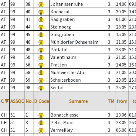
AT
99
38
Johannsenruhe
3
14.06.
09.
AT
99
40
Kocnatal
3
30.05.
14.
AT
99
41
Radlgraben
3
01.06.
31.
AT
99
44
Steinberg
3
28.05.
23.
AT
99
45
Gößgraben
3
15.05.
31.
AT
99
46
Mühldorfer Ochsenalm
3
31.05.
15.
AT
99
48
Pöllatal
3
28.05.
31.
AT
99
50
Valentinalm
3
31.05.
15.
AT
99
56
Tratten
3
14.05.
16.
AT
99
58
Mühlviertler Alm
3
21.05.
30.
AT
99
59
Scheiterboden
3
23.05.
15.
AT
99
98
Seetal
3
25.05.
27.
C
▼
ASSOC
No.
D
Code
Surname
TM
from
t
CH
51
1
Bonatchiesse
3
13.06.
01.
CH
51
3
Petit-Mont
3
23.05.
26.
CH
51
5
Vermeilley
3
06.06.
01.