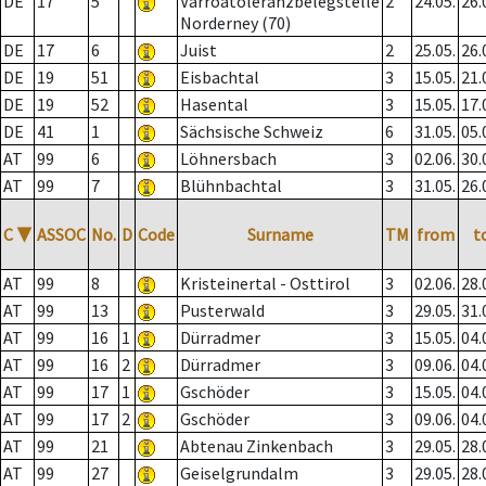
DE
17
5
Varroatoleranzbelegstelle
2
24.05.
26.
Norderney (70)
DE
17
6
Juist
2
25.05.
26.
DE
19
51
Eisbachtal
3
15.05.
21.
DE
19
52
Hasental
3
15.05.
17.
DE
41
1
Sächsische Schweiz
6
31.05.
05.
AT
99
6
Löhnersbach
3
02.06.
30.
AT
99
7
Blühnbachtal
3
31.05.
26.
C
▼
ASSOC
No.
D
Code
Surname
TM
from
t
AT
99
8
Kristeinertal - Osttirol
3
02.06.
28.
AT
99
13
Pusterwald
3
29.05.
31.
AT
99
16
1
Dürradmer
3
15.05.
04.
AT
99
16
2
Dürradmer
3
09.06.
04.
AT
99
17
1
Gschöder
3
15.05.
04.
AT
99
17
2
Gschöder
3
09.06.
04.
AT
99
21
Abtenau Zinkenbach
3
29.05.
28.
AT
99
27
Geiselgrundalm
3
29.05.
28.