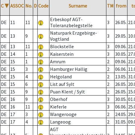
C
▼
ASSOC
No.
D
Code
Surname
TM
from
t
Erbeskopf AGT-
DE
11
11
3
26.05.
21.
Toleranzbelegstelle
Naturpark Erzgebirge-
DE
13
9
3
29.05.
10.
Vogtland
DE
13
11
Blockstelle
3
09.06.
21.
DE
14
1
Kaiserstein
3
30.05.
27.
DE
15
1
Amrum
2
09.06.
21.
DE
15
3
Hamburger Hallig
2
06.06.
11.
DE
15
4
Helgoland
2
13.05.
31.
DE
15
6
List auf Sylt
2
26.05.
20.
DE
15
9
Puan Klent / Sylt
2
26.05.
15.
DE
16
9
Oberhof
3
30.05.
01.
DE
16
11
Kieferle
3
06.06.
25.
DE
17
3
Wangerooge
2
24.05.
29.
DE
17
4
Langeoog
2
31.05.
09.
AGT