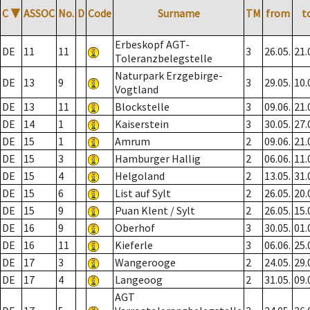
C
▼
ASSOC
No.
D
Code
Surname
TM
from
t
Erbeskopf AGT-
DE
11
11
3
26.05.
21.
Toleranzbelegstelle
Naturpark Erzgebirge-
DE
13
9
3
29.05.
10.
Vogtland
DE
13
11
Blockstelle
3
09.06.
21.
DE
14
1
Kaiserstein
3
30.05.
27.
DE
15
1
Amrum
2
09.06.
21.
DE
15
3
Hamburger Hallig
2
06.06.
11.
DE
15
4
Helgoland
2
13.05.
31.
DE
15
6
List auf Sylt
2
26.05.
20.
DE
15
9
Puan Klent / Sylt
2
26.05.
15.
DE
16
9
Oberhof
3
30.05.
01.
DE
16
11
Kieferle
3
06.06.
25.
DE
17
3
Wangerooge
2
24.05.
29.
DE
17
4
Langeoog
2
31.05.
09.
AGT