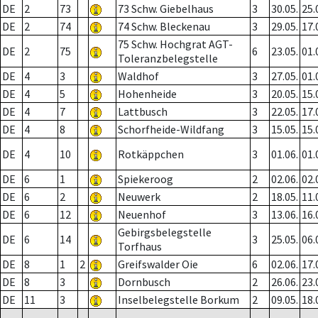
DE
2
73
73 Schw. Giebelhaus
3
30.05.
25.
DE
2
74
74 Schw. Bleckenau
3
29.05.
17.
75 Schw. Hochgrat AGT-
DE
2
75
6
23.05.
01.
Toleranzbelegstelle
DE
4
3
Waldhof
3
27.05.
01.
DE
4
5
Hohenheide
3
20.05.
15.
DE
4
7
Lattbusch
3
22.05.
17.
DE
4
8
Schorfheide-Wildfang
3
15.05.
15.
DE
4
10
Rotkäppchen
3
01.06.
01.
DE
6
1
Spiekeroog
2
02.06.
02.
DE
6
2
Neuwerk
2
18.05.
11.
DE
6
12
Neuenhof
3
13.06.
16.
Gebirgsbelegstelle
DE
6
14
3
25.05.
06.
Torfhaus
DE
8
1
2
Greifswalder Oie
6
02.06.
17.
DE
8
3
Dornbusch
2
26.06.
23.
DE
11
3
Inselbelegstelle Borkum
2
09.05.
18.