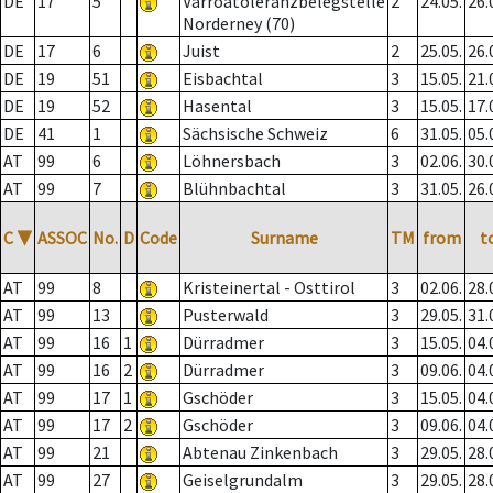
DE
17
5
Varroatoleranzbelegstelle
2
24.05.
26.
Norderney (70)
DE
17
6
Juist
2
25.05.
26.
DE
19
51
Eisbachtal
3
15.05.
21.
DE
19
52
Hasental
3
15.05.
17.
DE
41
1
Sächsische Schweiz
6
31.05.
05.
AT
99
6
Löhnersbach
3
02.06.
30.
AT
99
7
Blühnbachtal
3
31.05.
26.
C
▼
ASSOC
No.
D
Code
Surname
TM
from
t
AT
99
8
Kristeinertal - Osttirol
3
02.06.
28.
AT
99
13
Pusterwald
3
29.05.
31.
AT
99
16
1
Dürradmer
3
15.05.
04.
AT
99
16
2
Dürradmer
3
09.06.
04.
AT
99
17
1
Gschöder
3
15.05.
04.
AT
99
17
2
Gschöder
3
09.06.
04.
AT
99
21
Abtenau Zinkenbach
3
29.05.
28.
AT
99
27
Geiselgrundalm
3
29.05.
28.