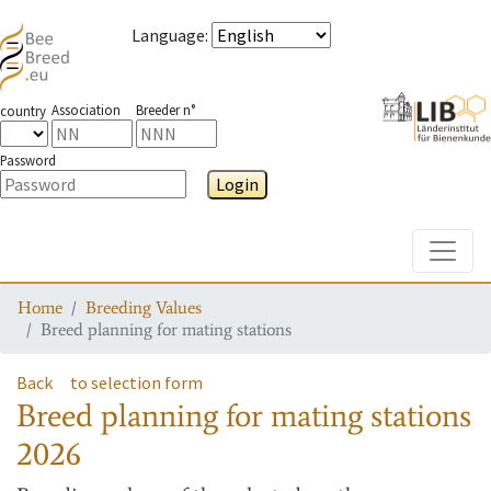
Language
:
Association
Breeder n°
country
Password
Login
Toggle
Home
Breeding Values
Breed planning for mating stations
Back
to selection form
Breed planning for mating stations
2026