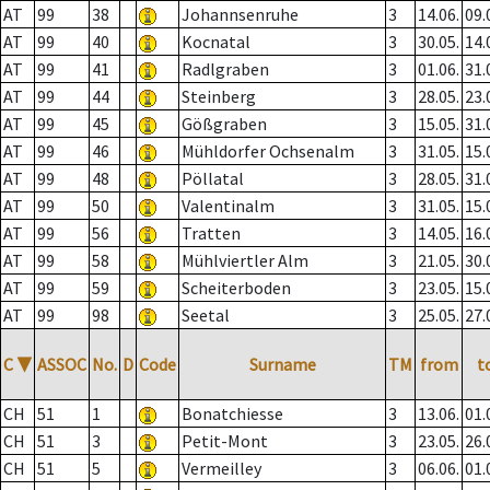
AT
99
38
Johannsenruhe
3
14.06.
09.
AT
99
40
Kocnatal
3
30.05.
14.
AT
99
41
Radlgraben
3
01.06.
31.
AT
99
44
Steinberg
3
28.05.
23.
AT
99
45
Gößgraben
3
15.05.
31.
AT
99
46
Mühldorfer Ochsenalm
3
31.05.
15.
AT
99
48
Pöllatal
3
28.05.
31.
AT
99
50
Valentinalm
3
31.05.
15.
AT
99
56
Tratten
3
14.05.
16.
AT
99
58
Mühlviertler Alm
3
21.05.
30.
AT
99
59
Scheiterboden
3
23.05.
15.
AT
99
98
Seetal
3
25.05.
27.
C
▼
ASSOC
No.
D
Code
Surname
TM
from
t
CH
51
1
Bonatchiesse
3
13.06.
01.
CH
51
3
Petit-Mont
3
23.05.
26.
CH
51
5
Vermeilley
3
06.06.
01.