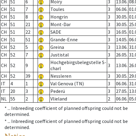
CH
51
6
Moiry
3
13.06.
08.
CH
51
7
Toules
3
06.06.
01.
CH
51
8
Hongrin
3
30.05.
01.
CH
51
21
Mont-Dar
3
30.05.
25.
CH
51
22
SADE
3
16.05.
01.
CH
51
51
Grande-Enne
3
14.05.
06.
CH
52
5
Greina
3
13.06.
31.
CH
52
7
Justistal
3
26.05.
31.
Hochgebirgsbelegstelle S-
CH
52
9
3
13.06.
26.
charl
CH
52
39
Nessleren
3
30.05.
29.
IT
4
1
Val Genova (TN)
3
06.06.
31.
IT
20
3
Pederü
3
27.05.
13.
NL
55
2
Vlieland
2
06.06.
05.
* ...
Inbreeding coefficient of planned offspring could not be
determined.
* ...
Inbreeding coefficient of planned offspring could not be
determined.