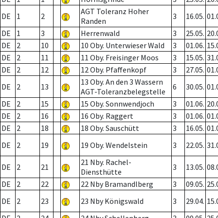
AGT Toleranz Hoher
DE
1
2
3
16.05.
01.
Randen
DE
1
3
Herrenwald
3
25.05.
20.
DE
2
10
10 Oby. Unterwieser Wald
3
01.06.
15.
DE
2
11
11 Oby. Freisinger Moos
3
15.05.
31.
DE
2
12
12 Oby. Pfaffenkopf
3
27.05.
01.
13 Oby. An den 3 Wassern
DE
2
13
6
30.05.
01.
AGT-Toleranzbelegstelle
DE
2
15
15 Oby. Sonnwendjoch
3
01.06.
20.
DE
2
16
16 Oby. Raggert
3
01.06.
01.
DE
2
18
18 Oby. Sauschütt
3
16.05.
01.
DE
2
19
19 Oby. Wendelstein
3
22.05.
31.
21 Nby. Rachel-
DE
2
21
3
13.05.
08.
Diensthütte
DE
2
22
22 Nby Bramandlberg
3
09.05.
25.
DE
2
23
23 Nby Königswald
3
29.04.
15.