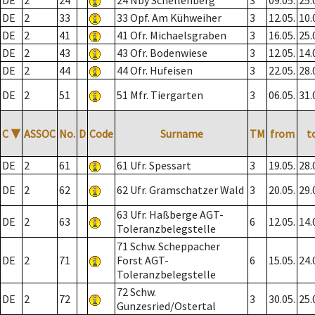
DE
2
24
24 Nby Schellenberg
3
09.05.
25.
DE
2
33
33 Opf. Am Kühweiher
3
12.05.
10.
DE
2
41
41 Ofr. Michaelsgraben
3
16.05.
25.
DE
2
43
43 Ofr. Bodenwiese
3
12.05.
14.
DE
2
44
44 Ofr. Hufeisen
3
22.05.
28.
DE
2
51
51 Mfr. Tiergarten
3
06.05.
31.
C
▼
ASSOC
No.
D
Code
Surname
TM
from
t
DE
2
61
61 Ufr. Spessart
3
19.05.
28.
DE
2
62
62 Ufr. Gramschatzer Wald
3
20.05.
29.
63 Ufr. Haßberge AGT-
DE
2
63
6
12.05.
14.
Toleranzbelegstelle
71 Schw. Scheppacher
DE
2
71
Forst AGT-
6
15.05.
24.
Toleranzbelegstelle
72 Schw.
DE
2
72
3
30.05.
25.
Gunzesried/Ostertal