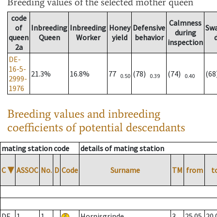
Breeding values
of the selected mother queen
code
Calmness
of
Inbreeding
Inbreeding
Honey
Defensive
Sw
during
queen
Queen
Worker
yield
behavior
inspection
2a
DE-
16-5-
21.3%
16.8%
77
(78)
(74)
(6
0.50
0.39
0.40
2999-
1976
Breeding values and inbreeding
coefficients of potential descendants
mating station code
details of mating station
C
▼
ASSOC
No.
D
Code
Surname
TM
from
t
DE
1
1
Hornisgrinde
3
25.05.
20.