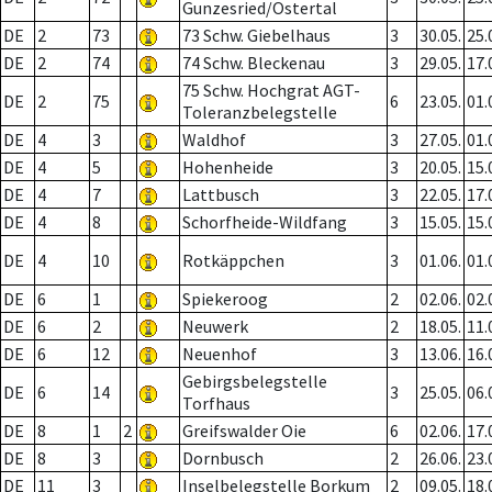
Gunzesried/Ostertal
DE
2
73
73 Schw. Giebelhaus
3
30.05.
25.
DE
2
74
74 Schw. Bleckenau
3
29.05.
17.
75 Schw. Hochgrat AGT-
DE
2
75
6
23.05.
01.
Toleranzbelegstelle
DE
4
3
Waldhof
3
27.05.
01.
DE
4
5
Hohenheide
3
20.05.
15.
DE
4
7
Lattbusch
3
22.05.
17.
DE
4
8
Schorfheide-Wildfang
3
15.05.
15.
DE
4
10
Rotkäppchen
3
01.06.
01.
DE
6
1
Spiekeroog
2
02.06.
02.
DE
6
2
Neuwerk
2
18.05.
11.
DE
6
12
Neuenhof
3
13.06.
16.
Gebirgsbelegstelle
DE
6
14
3
25.05.
06.
Torfhaus
DE
8
1
2
Greifswalder Oie
6
02.06.
17.
DE
8
3
Dornbusch
2
26.06.
23.
DE
11
3
Inselbelegstelle Borkum
2
09.05.
18.