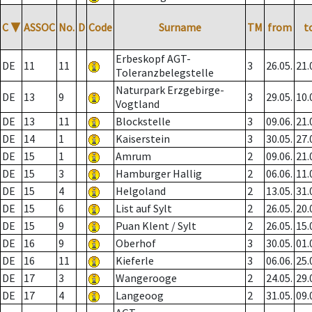
C
▼
ASSOC
No.
D
Code
Surname
TM
from
t
Erbeskopf AGT-
DE
11
11
3
26.05.
21.
Toleranzbelegstelle
Naturpark Erzgebirge-
DE
13
9
3
29.05.
10.
Vogtland
DE
13
11
Blockstelle
3
09.06.
21.
DE
14
1
Kaiserstein
3
30.05.
27.
DE
15
1
Amrum
2
09.06.
21.
DE
15
3
Hamburger Hallig
2
06.06.
11.
DE
15
4
Helgoland
2
13.05.
31.
DE
15
6
List auf Sylt
2
26.05.
20.
DE
15
9
Puan Klent / Sylt
2
26.05.
15.
DE
16
9
Oberhof
3
30.05.
01.
DE
16
11
Kieferle
3
06.06.
25.
DE
17
3
Wangerooge
2
24.05.
29.
DE
17
4
Langeoog
2
31.05.
09.