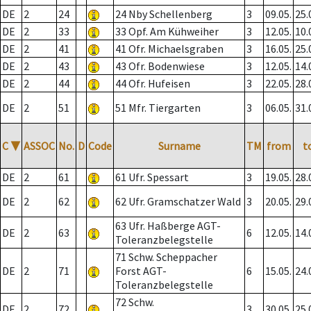
DE
2
24
24 Nby Schellenberg
3
09.05.
25.
DE
2
33
33 Opf. Am Kühweiher
3
12.05.
10.
DE
2
41
41 Ofr. Michaelsgraben
3
16.05.
25.
DE
2
43
43 Ofr. Bodenwiese
3
12.05.
14.
DE
2
44
44 Ofr. Hufeisen
3
22.05.
28.
DE
2
51
51 Mfr. Tiergarten
3
06.05.
31.
C
▼
ASSOC
No.
D
Code
Surname
TM
from
t
DE
2
61
61 Ufr. Spessart
3
19.05.
28.
DE
2
62
62 Ufr. Gramschatzer Wald
3
20.05.
29.
63 Ufr. Haßberge AGT-
DE
2
63
6
12.05.
14.
Toleranzbelegstelle
71 Schw. Scheppacher
DE
2
71
Forst AGT-
6
15.05.
24.
Toleranzbelegstelle
72 Schw.
DE
2
72
3
30.05.
25.