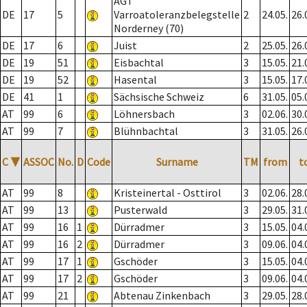
AGT
DE
17
5
Varroatoleranzbelegstelle
2
24.05.
26.
Norderney (70)
DE
17
6
Juist
2
25.05.
26.
DE
19
51
Eisbachtal
3
15.05.
21.
DE
19
52
Hasental
3
15.05.
17.
DE
41
1
Sächsische Schweiz
6
31.05.
05.
AT
99
6
Löhnersbach
3
02.06.
30.
AT
99
7
Blühnbachtal
3
31.05.
26.
C
▼
ASSOC
No.
D
Code
Surname
TM
from
t
AT
99
8
Kristeinertal - Osttirol
3
02.06.
28.
AT
99
13
Pusterwald
3
29.05.
31.
AT
99
16
1
Dürradmer
3
15.05.
04.
AT
99
16
2
Dürradmer
3
09.06.
04.
AT
99
17
1
Gschöder
3
15.05.
04.
AT
99
17
2
Gschöder
3
09.06.
04.
AT
99
21
Abtenau Zinkenbach
3
29.05.
28.