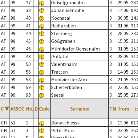
AT
99
27
Geiselgrundalm
3
29.05.
28.
AT
99
38
Johannsenruhe
3
14.06.
09.
AT
99
40
Kocnatal
3
30.05.
14.
AT
99
41
Radlgraben
3
01.06.
31.
AT
99
44
Steinberg
3
28.05.
23.
AT
99
45
Gößgraben
3
15.05.
31.
AT
99
46
Mühldorfer Ochsenalm
3
31.05.
15.
AT
99
48
Pöllatal
3
28.05.
31.
AT
99
50
Valentinalm
3
31.05.
15.
AT
99
56
Tratten
3
14.05.
16.
AT
99
58
Mühlviertler Alm
3
21.05.
30.
AT
99
59
Scheiterboden
3
23.05.
15.
AT
99
98
Seetal
3
25.05.
27.
C
▼
ASSOC
No.
D
Code
Surname
TM
from
t
CH
51
1
Bonatchiesse
3
13.06.
01.
CH
51
3
Petit-Mont
3
23.05.
26.