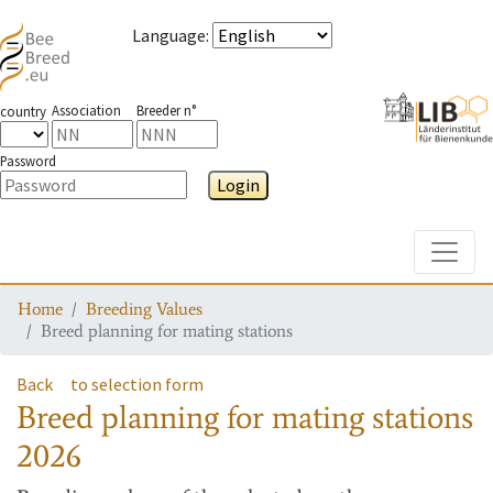
Language
:
Association
Breeder n°
country
Password
Login
Toggle
Home
Breeding Values
Breed planning for mating stations
Back
to selection form
Breed planning for mating stations
2026