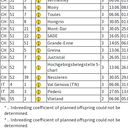
CH
51
5
Vermeilley
3
06.06.
01.
CH
51
6
Moiry
3
13.06.
08.
CH
51
7
Toules
3
06.06.
01.
CH
51
8
Hongrin
3
30.05.
01.
CH
51
21
Mont-Dar
3
30.05.
25.
CH
51
22
SADE
3
16.05.
01.
CH
51
51
Grande-Enne
3
14.05.
06.
CH
52
5
Greina
3
13.06.
31.
CH
52
7
Justistal
3
26.05.
31.
Hochgebirgsbelegstelle S-
CH
52
9
3
13.06.
26.
charl
CH
52
39
Nessleren
3
30.05.
29.
IT
4
1
Val Genova (TN)
3
06.06.
31.
IT
20
3
Pederü
3
27.05.
13.
NL
55
2
Vlieland
2
06.06.
05.
* ...
Inbreeding coefficient of planned offspring could not be
determined.
* ...
Inbreeding coefficient of planned offspring could not be
determined.