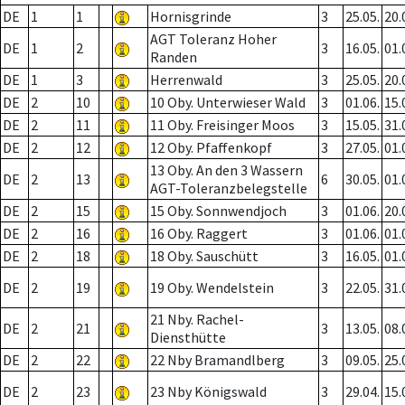
DE
1
1
Hornisgrinde
3
25.05.
20.
AGT Toleranz Hoher
DE
1
2
3
16.05.
01.
Randen
DE
1
3
Herrenwald
3
25.05.
20.
DE
2
10
10 Oby. Unterwieser Wald
3
01.06.
15.
DE
2
11
11 Oby. Freisinger Moos
3
15.05.
31.
DE
2
12
12 Oby. Pfaffenkopf
3
27.05.
01.
13 Oby. An den 3 Wassern
DE
2
13
6
30.05.
01.
AGT-Toleranzbelegstelle
DE
2
15
15 Oby. Sonnwendjoch
3
01.06.
20.
DE
2
16
16 Oby. Raggert
3
01.06.
01.
DE
2
18
18 Oby. Sauschütt
3
16.05.
01.
DE
2
19
19 Oby. Wendelstein
3
22.05.
31.
21 Nby. Rachel-
DE
2
21
3
13.05.
08.
Diensthütte
DE
2
22
22 Nby Bramandlberg
3
09.05.
25.
DE
2
23
23 Nby Königswald
3
29.04.
15.