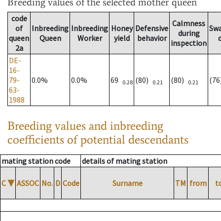
Breeding values
of the selected mother queen
code
Calmness
of
Inbreeding
Inbreeding
Honey
Defensive
Sw
during
queen
Queen
Worker
yield
behavior
inspection
2a
DE-
16-
79-
0.0%
0.0%
69
(80)
(80)
(7
0.28
0.21
0.21
63-
1988
Breeding values and inbreeding
coefficients of potential descendants
mating station code
details of mating station
C
▼
ASSOC
No.
D
Code
Surname
TM
from
t