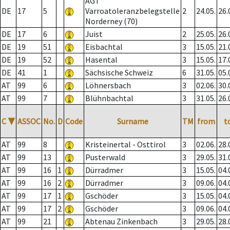
AGT
DE
17
5
Varroatoleranzbelegstelle
2
24.05.
26.
Norderney (70)
DE
17
6
Juist
2
25.05.
26.
DE
19
51
Eisbachtal
3
15.05.
21.
DE
19
52
Hasental
3
15.05.
17.
DE
41
1
Sächsische Schweiz
6
31.05.
05.
AT
99
6
Löhnersbach
3
02.06.
30.
AT
99
7
Blühnbachtal
3
31.05.
26.
C
▼
ASSOC
No.
D
Code
Surname
TM
from
t
AT
99
8
Kristeinertal - Osttirol
3
02.06.
28.
AT
99
13
Pusterwald
3
29.05.
31.
AT
99
16
1
Dürradmer
3
15.05.
04.
AT
99
16
2
Dürradmer
3
09.06.
04.
AT
99
17
1
Gschöder
3
15.05.
04.
AT
99
17
2
Gschöder
3
09.06.
04.
AT
99
21
Abtenau Zinkenbach
3
29.05.
28.