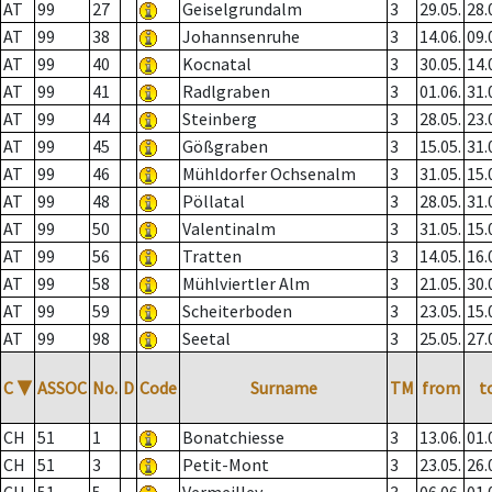
AT
99
27
Geiselgrundalm
3
29.05.
28.
AT
99
38
Johannsenruhe
3
14.06.
09.
AT
99
40
Kocnatal
3
30.05.
14.
AT
99
41
Radlgraben
3
01.06.
31.
AT
99
44
Steinberg
3
28.05.
23.
AT
99
45
Gößgraben
3
15.05.
31.
AT
99
46
Mühldorfer Ochsenalm
3
31.05.
15.
AT
99
48
Pöllatal
3
28.05.
31.
AT
99
50
Valentinalm
3
31.05.
15.
AT
99
56
Tratten
3
14.05.
16.
AT
99
58
Mühlviertler Alm
3
21.05.
30.
AT
99
59
Scheiterboden
3
23.05.
15.
AT
99
98
Seetal
3
25.05.
27.
C
▼
ASSOC
No.
D
Code
Surname
TM
from
t
CH
51
1
Bonatchiesse
3
13.06.
01.
CH
51
3
Petit-Mont
3
23.05.
26.