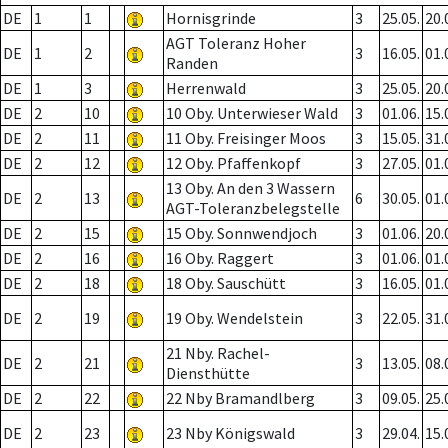
DE
1
1
Hornisgrinde
3
25.05.
20.
AGT Toleranz Hoher
DE
1
2
3
16.05.
01.
Randen
DE
1
3
Herrenwald
3
25.05.
20.
DE
2
10
10 Oby. Unterwieser Wald
3
01.06.
15.
DE
2
11
11 Oby. Freisinger Moos
3
15.05.
31.
DE
2
12
12 Oby. Pfaffenkopf
3
27.05.
01.
13 Oby. An den 3 Wassern
DE
2
13
6
30.05.
01.
AGT-Toleranzbelegstelle
DE
2
15
15 Oby. Sonnwendjoch
3
01.06.
20.
DE
2
16
16 Oby. Raggert
3
01.06.
01.
DE
2
18
18 Oby. Sauschütt
3
16.05.
01.
DE
2
19
19 Oby. Wendelstein
3
22.05.
31.
21 Nby. Rachel-
DE
2
21
3
13.05.
08.
Diensthütte
DE
2
22
22 Nby Bramandlberg
3
09.05.
25.
DE
2
23
23 Nby Königswald
3
29.04.
15.