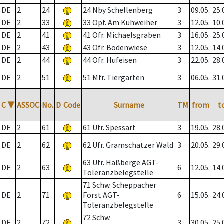
DE
2
24
24 Nby Schellenberg
3
09.05.
25.
DE
2
33
33 Opf. Am Kühweiher
3
12.05.
10.
DE
2
41
41 Ofr. Michaelsgraben
3
16.05.
25.
DE
2
43
43 Ofr. Bodenwiese
3
12.05.
14.
DE
2
44
44 Ofr. Hufeisen
3
22.05.
28.
DE
2
51
51 Mfr. Tiergarten
3
06.05.
31.
C
▼
ASSOC
No.
D
Code
Surname
TM
from
t
DE
2
61
61 Ufr. Spessart
3
19.05.
28.
DE
2
62
62 Ufr. Gramschatzer Wald
3
20.05.
29.
63 Ufr. Haßberge AGT-
DE
2
63
6
12.05.
14.
Toleranzbelegstelle
71 Schw. Scheppacher
DE
2
71
Forst AGT-
6
15.05.
24.
Toleranzbelegstelle
72 Schw.
DE
2
72
3
30.05.
25.