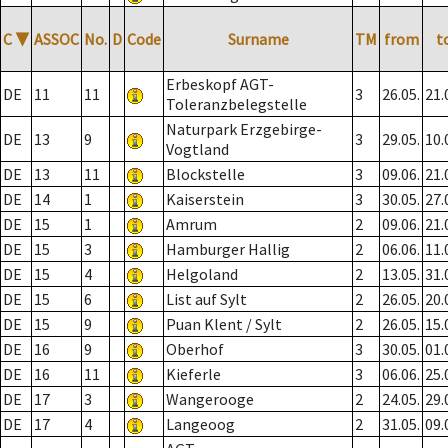
C
▼
ASSOC
No.
D
Code
Surname
TM
from
t
Erbeskopf AGT-
DE
11
11
3
26.05.
21.
Toleranzbelegstelle
Naturpark Erzgebirge-
DE
13
9
3
29.05.
10.
Vogtland
DE
13
11
Blockstelle
3
09.06.
21.
DE
14
1
Kaiserstein
3
30.05.
27.
DE
15
1
Amrum
2
09.06.
21.
DE
15
3
Hamburger Hallig
2
06.06.
11.
DE
15
4
Helgoland
2
13.05.
31.
DE
15
6
List auf Sylt
2
26.05.
20.
DE
15
9
Puan Klent / Sylt
2
26.05.
15.
DE
16
9
Oberhof
3
30.05.
01.
DE
16
11
Kieferle
3
06.06.
25.
DE
17
3
Wangerooge
2
24.05.
29.
DE
17
4
Langeoog
2
31.05.
09.