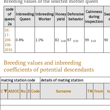
Breeding values
of the selected mother queen
code
Calmness
of
Inbreeding
Inbreeding
Honey
Defensive
Sw
during
queen
Queen
Worker
yield
behavior
inspection
2a
DE-
17-
208-
0.4%
1.1%
82
97
99
90
0.43
0.53
0.53
338-
2016
Breeding values and inbreeding
coefficients of potential descendants
mating station code
details of mating station
C
▼
ASSOC
No.
D
Code
Surname
TM
from
t