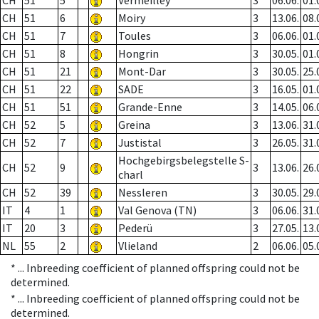
CH
51
5
Vermeilley
3
06.06.
01.
CH
51
6
Moiry
3
13.06.
08.
CH
51
7
Toules
3
06.06.
01.
CH
51
8
Hongrin
3
30.05.
01.
CH
51
21
Mont-Dar
3
30.05.
25.
CH
51
22
SADE
3
16.05.
01.
CH
51
51
Grande-Enne
3
14.05.
06.
CH
52
5
Greina
3
13.06.
31.
CH
52
7
Justistal
3
26.05.
31.
Hochgebirgsbelegstelle S-
CH
52
9
3
13.06.
26.
charl
CH
52
39
Nessleren
3
30.05.
29.
IT
4
1
Val Genova (TN)
3
06.06.
31.
IT
20
3
Pederü
3
27.05.
13.
NL
55
2
Vlieland
2
06.06.
05.
* ...
Inbreeding coefficient of planned offspring could not be
determined.
* ...
Inbreeding coefficient of planned offspring could not be
determined.