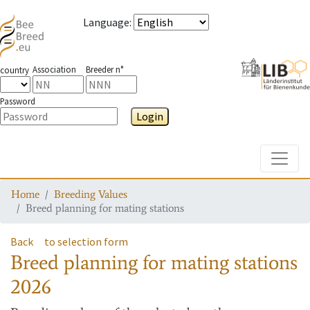
Language
:
Association
Breeder n°
country
Password
Login
Toggle
Home
Breeding Values
Breed planning for mating stations
Back
to selection form
Breed planning for mating stations
2026