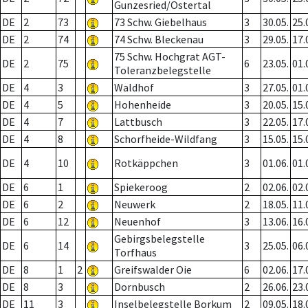
Gunzesried/Ostertal
DE
2
73
73 Schw. Giebelhaus
3
30.05.
25.
DE
2
74
74 Schw. Bleckenau
3
29.05.
17.
75 Schw. Hochgrat AGT-
DE
2
75
6
23.05.
01.
Toleranzbelegstelle
DE
4
3
Waldhof
3
27.05.
01.
DE
4
5
Hohenheide
3
20.05.
15.
DE
4
7
Lattbusch
3
22.05.
17.
DE
4
8
Schorfheide-Wildfang
3
15.05.
15.
DE
4
10
Rotkäppchen
3
01.06.
01.
DE
6
1
Spiekeroog
2
02.06.
02.
DE
6
2
Neuwerk
2
18.05.
11.
DE
6
12
Neuenhof
3
13.06.
16.
Gebirgsbelegstelle
DE
6
14
3
25.05.
06.
Torfhaus
DE
8
1
2
Greifswalder Oie
6
02.06.
17.
DE
8
3
Dornbusch
2
26.06.
23.
DE
11
3
Inselbelegstelle Borkum
2
09.05.
18.