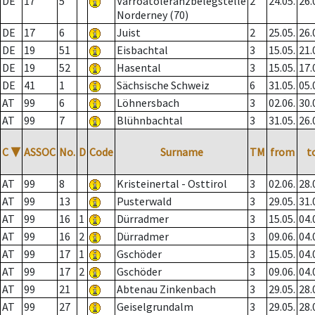
DE
17
5
Varroatoleranzbelegstelle
2
24.05.
26.
Norderney (70)
DE
17
6
Juist
2
25.05.
26.
DE
19
51
Eisbachtal
3
15.05.
21.
DE
19
52
Hasental
3
15.05.
17.
DE
41
1
Sächsische Schweiz
6
31.05.
05.
AT
99
6
Löhnersbach
3
02.06.
30.
AT
99
7
Blühnbachtal
3
31.05.
26.
C
▼
ASSOC
No.
D
Code
Surname
TM
from
t
AT
99
8
Kristeinertal - Osttirol
3
02.06.
28.
AT
99
13
Pusterwald
3
29.05.
31.
AT
99
16
1
Dürradmer
3
15.05.
04.
AT
99
16
2
Dürradmer
3
09.06.
04.
AT
99
17
1
Gschöder
3
15.05.
04.
AT
99
17
2
Gschöder
3
09.06.
04.
AT
99
21
Abtenau Zinkenbach
3
29.05.
28.
AT
99
27
Geiselgrundalm
3
29.05.
28.