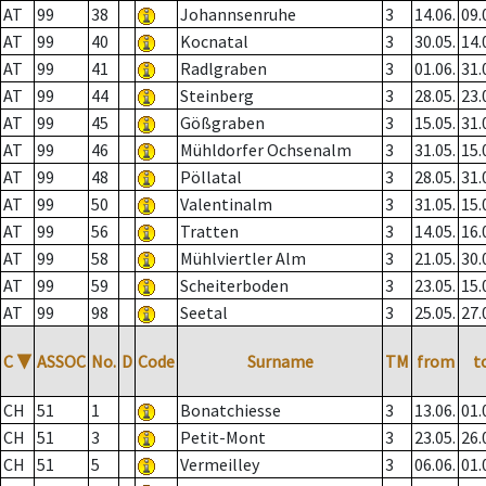
AT
99
38
Johannsenruhe
3
14.06.
09.
AT
99
40
Kocnatal
3
30.05.
14.
AT
99
41
Radlgraben
3
01.06.
31.
AT
99
44
Steinberg
3
28.05.
23.
AT
99
45
Gößgraben
3
15.05.
31.
AT
99
46
Mühldorfer Ochsenalm
3
31.05.
15.
AT
99
48
Pöllatal
3
28.05.
31.
AT
99
50
Valentinalm
3
31.05.
15.
AT
99
56
Tratten
3
14.05.
16.
AT
99
58
Mühlviertler Alm
3
21.05.
30.
AT
99
59
Scheiterboden
3
23.05.
15.
AT
99
98
Seetal
3
25.05.
27.
C
▼
ASSOC
No.
D
Code
Surname
TM
from
t
CH
51
1
Bonatchiesse
3
13.06.
01.
CH
51
3
Petit-Mont
3
23.05.
26.
CH
51
5
Vermeilley
3
06.06.
01.