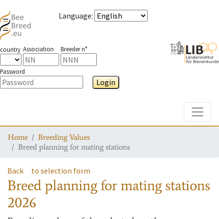
Language
:
Association
Breeder n°
country
Password
Login
Toggle
Home
Breeding Values
Breed planning for mating stations
Back
to selection form
Breed planning for mating stations
2026