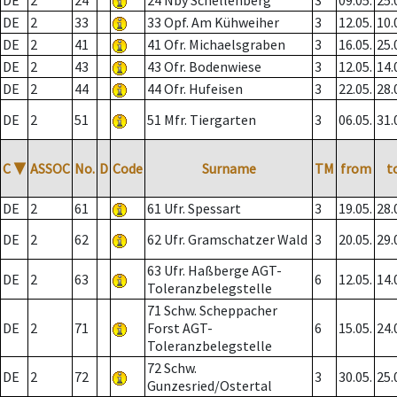
DE
2
24
24 Nby Schellenberg
3
09.05.
25.
DE
2
33
33 Opf. Am Kühweiher
3
12.05.
10.
DE
2
41
41 Ofr. Michaelsgraben
3
16.05.
25.
DE
2
43
43 Ofr. Bodenwiese
3
12.05.
14.
DE
2
44
44 Ofr. Hufeisen
3
22.05.
28.
DE
2
51
51 Mfr. Tiergarten
3
06.05.
31.
C
▼
ASSOC
No.
D
Code
Surname
TM
from
t
DE
2
61
61 Ufr. Spessart
3
19.05.
28.
DE
2
62
62 Ufr. Gramschatzer Wald
3
20.05.
29.
63 Ufr. Haßberge AGT-
DE
2
63
6
12.05.
14.
Toleranzbelegstelle
71 Schw. Scheppacher
DE
2
71
Forst AGT-
6
15.05.
24.
Toleranzbelegstelle
72 Schw.
DE
2
72
3
30.05.
25.
Gunzesried/Ostertal