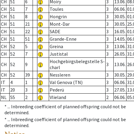
CH
51
6
Moiry
3
13.06.
08.
CH
51
7
Toules
3
06.06.
01.
CH
51
8
Hongrin
3
30.05.
01.
CH
51
21
Mont-Dar
3
30.05.
25.
CH
51
22
SADE
3
16.05.
01.
CH
51
51
Grande-Enne
3
14.05.
06.
CH
52
5
Greina
3
13.06.
31.
CH
52
7
Justistal
3
26.05.
31.
Hochgebirgsbelegstelle S-
CH
52
9
3
13.06.
26.
charl
CH
52
39
Nessleren
3
30.05.
29.
IT
4
1
Val Genova (TN)
3
06.06.
31.
IT
20
3
Pederü
3
27.05.
13.
NL
55
2
Vlieland
2
06.06.
05.
* ...
Inbreeding coefficient of planned offspring could not be
determined.
* ...
Inbreeding coefficient of planned offspring could not be
determined.