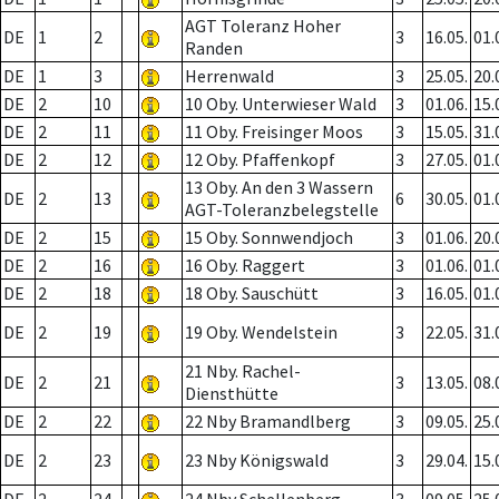
AGT Toleranz Hoher
DE
1
2
3
16.05.
01.
Randen
DE
1
3
Herrenwald
3
25.05.
20.
DE
2
10
10 Oby. Unterwieser Wald
3
01.06.
15.
DE
2
11
11 Oby. Freisinger Moos
3
15.05.
31.
DE
2
12
12 Oby. Pfaffenkopf
3
27.05.
01.
13 Oby. An den 3 Wassern
DE
2
13
6
30.05.
01.
AGT-Toleranzbelegstelle
DE
2
15
15 Oby. Sonnwendjoch
3
01.06.
20.
DE
2
16
16 Oby. Raggert
3
01.06.
01.
DE
2
18
18 Oby. Sauschütt
3
16.05.
01.
DE
2
19
19 Oby. Wendelstein
3
22.05.
31.
21 Nby. Rachel-
DE
2
21
3
13.05.
08.
Diensthütte
DE
2
22
22 Nby Bramandlberg
3
09.05.
25.
DE
2
23
23 Nby Königswald
3
29.04.
15.