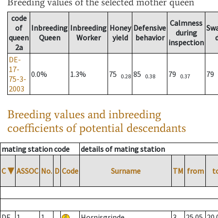
Breeding values
of the selected mother queen
code
Calmness
of
Inbreeding
Inbreeding
Honey
Defensive
Sw
during
queen
Queen
Worker
yield
behavior
inspection
2a
DE-
17-
0.0%
1.3%
75
85
79
79
0.28
0.38
0.37
75-3-
2003
Breeding values and inbreeding
coefficients of potential descendants
mating station code
details of mating station
C
▼
ASSOC
No.
D
Code
Surname
TM
from
t
DE
1
1
Hornisgrinde
3
25.05.
20.