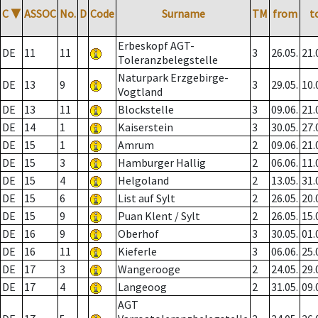
C
▼
ASSOC
No.
D
Code
Surname
TM
from
t
Erbeskopf AGT-
DE
11
11
3
26.05.
21.
Toleranzbelegstelle
Naturpark Erzgebirge-
DE
13
9
3
29.05.
10.
Vogtland
DE
13
11
Blockstelle
3
09.06.
21.
DE
14
1
Kaiserstein
3
30.05.
27.
DE
15
1
Amrum
2
09.06.
21.
DE
15
3
Hamburger Hallig
2
06.06.
11.
DE
15
4
Helgoland
2
13.05.
31.
DE
15
6
List auf Sylt
2
26.05.
20.
DE
15
9
Puan Klent / Sylt
2
26.05.
15.
DE
16
9
Oberhof
3
30.05.
01.
DE
16
11
Kieferle
3
06.06.
25.
DE
17
3
Wangerooge
2
24.05.
29.
DE
17
4
Langeoog
2
31.05.
09.
AGT