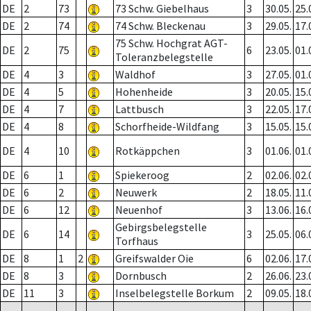
DE
2
73
73 Schw. Giebelhaus
3
30.05.
25.
DE
2
74
74 Schw. Bleckenau
3
29.05.
17.
75 Schw. Hochgrat AGT-
DE
2
75
6
23.05.
01.
Toleranzbelegstelle
DE
4
3
Waldhof
3
27.05.
01.
DE
4
5
Hohenheide
3
20.05.
15.
DE
4
7
Lattbusch
3
22.05.
17.
DE
4
8
Schorfheide-Wildfang
3
15.05.
15.
DE
4
10
Rotkäppchen
3
01.06.
01.
DE
6
1
Spiekeroog
2
02.06.
02.
DE
6
2
Neuwerk
2
18.05.
11.
DE
6
12
Neuenhof
3
13.06.
16.
Gebirgsbelegstelle
DE
6
14
3
25.05.
06.
Torfhaus
DE
8
1
2
Greifswalder Oie
6
02.06.
17.
DE
8
3
Dornbusch
2
26.06.
23.
DE
11
3
Inselbelegstelle Borkum
2
09.05.
18.