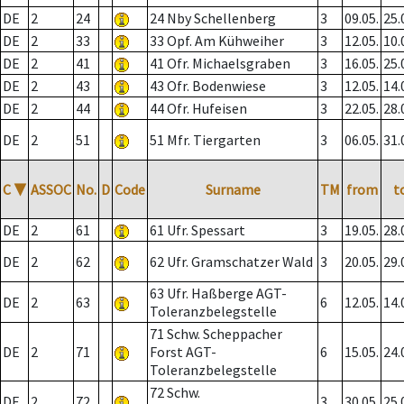
DE
2
24
24 Nby Schellenberg
3
09.05.
25.
DE
2
33
33 Opf. Am Kühweiher
3
12.05.
10.
DE
2
41
41 Ofr. Michaelsgraben
3
16.05.
25.
DE
2
43
43 Ofr. Bodenwiese
3
12.05.
14.
DE
2
44
44 Ofr. Hufeisen
3
22.05.
28.
DE
2
51
51 Mfr. Tiergarten
3
06.05.
31.
C
▼
ASSOC
No.
D
Code
Surname
TM
from
t
DE
2
61
61 Ufr. Spessart
3
19.05.
28.
DE
2
62
62 Ufr. Gramschatzer Wald
3
20.05.
29.
63 Ufr. Haßberge AGT-
DE
2
63
6
12.05.
14.
Toleranzbelegstelle
71 Schw. Scheppacher
DE
2
71
Forst AGT-
6
15.05.
24.
Toleranzbelegstelle
72 Schw.
DE
2
72
3
30.05.
25.