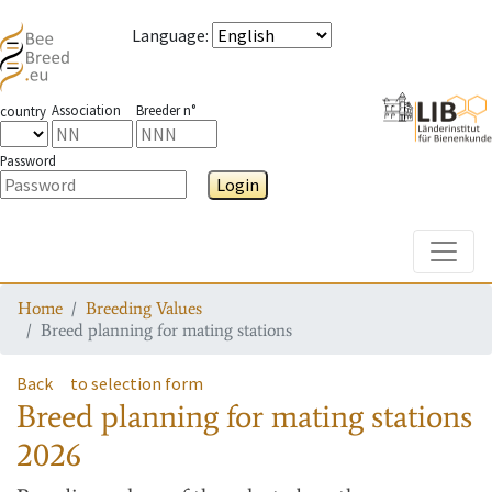
Language
:
Association
Breeder n°
country
Password
Login
Toggle
Home
Breeding Values
Breed planning for mating stations
Back
to selection form
Breed planning for mating stations
2026