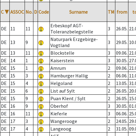
C
▼
ASSOC
No.
D
Code
Surname
TM
from
t
Erbeskopf AGT-
DE
11
11
3
26.05.
21.
Toleranzbelegstelle
Naturpark Erzgebirge-
DE
13
9
3
29.05.
10.
Vogtland
DE
13
11
Blockstelle
3
09.06.
21.
DE
14
1
Kaiserstein
3
30.05.
27.
DE
15
1
Amrum
2
09.06.
21.
DE
15
3
Hamburger Hallig
2
06.06.
11.
DE
15
4
Helgoland
2
13.05.
31.
DE
15
6
List auf Sylt
2
26.05.
20.
DE
15
9
Puan Klent / Sylt
2
26.05.
15.
DE
16
9
Oberhof
3
30.05.
01.
DE
16
11
Kieferle
3
06.06.
25.
DE
17
3
Wangerooge
2
24.05.
29.
DE
17
4
Langeoog
2
31.05.
09.