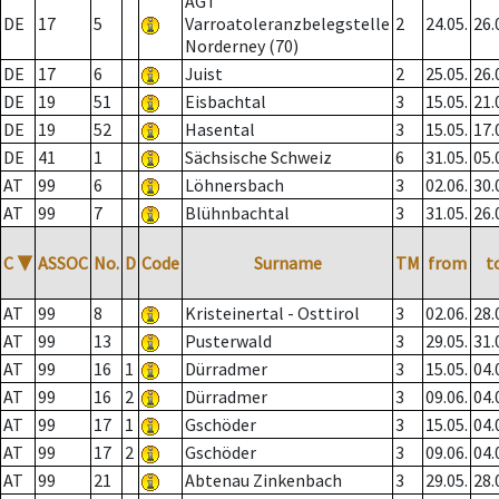
AGT
DE
17
5
Varroatoleranzbelegstelle
2
24.05.
26.
Norderney (70)
DE
17
6
Juist
2
25.05.
26.
DE
19
51
Eisbachtal
3
15.05.
21.
DE
19
52
Hasental
3
15.05.
17.
DE
41
1
Sächsische Schweiz
6
31.05.
05.
AT
99
6
Löhnersbach
3
02.06.
30.
AT
99
7
Blühnbachtal
3
31.05.
26.
C
▼
ASSOC
No.
D
Code
Surname
TM
from
t
AT
99
8
Kristeinertal - Osttirol
3
02.06.
28.
AT
99
13
Pusterwald
3
29.05.
31.
AT
99
16
1
Dürradmer
3
15.05.
04.
AT
99
16
2
Dürradmer
3
09.06.
04.
AT
99
17
1
Gschöder
3
15.05.
04.
AT
99
17
2
Gschöder
3
09.06.
04.
AT
99
21
Abtenau Zinkenbach
3
29.05.
28.