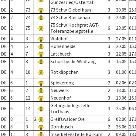
Gunzesried/Ostertal
DE
2
73
73 Schw. Giebelhaus
3
30.05.
25.
DE
2
74
74 Schw. Bleckenau
3
29.05.
17.
75 Schw. Hochgrat AGT-
DE
2
75
6
23.05.
01.
Toleranzbelegstelle
DE
4
3
Waldhof
3
27.05.
01.
DE
4
5
Hohenheide
3
20.05.
15.
DE
4
7
Lattbusch
3
22.05.
17.
DE
4
8
Schorfheide-Wildfang
3
15.05.
15.
DE
4
10
Rotkäppchen
3
01.06.
01.
DE
6
1
Spiekeroog
2
02.06.
02.
DE
6
2
Neuwerk
2
18.05.
11.
DE
6
12
Neuenhof
3
13.06.
16.
Gebirgsbelegstelle
DE
6
14
3
25.05.
06.
Torfhaus
DE
8
1
2
Greifswalder Oie
6
02.06.
17.
DE
8
3
Dornbusch
2
26.06.
23.
DE
11
3
Inselbelegstelle Borkum
2
09.05.
18.