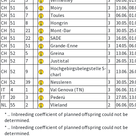
CH
51
5
Vermeilley
3
06.06.
01.
CH
51
6
Moiry
3
13.06.
08.
CH
51
7
Toules
3
06.06.
01.
CH
51
8
Hongrin
3
30.05.
01.
CH
51
21
Mont-Dar
3
30.05.
25.
CH
51
22
SADE
3
16.05.
01.
CH
51
51
Grande-Enne
3
14.05.
06.
CH
52
5
Greina
3
13.06.
31.
CH
52
7
Justistal
3
26.05.
31.
Hochgebirgsbelegstelle S-
CH
52
9
3
13.06.
26.
charl
CH
52
39
Nessleren
3
30.05.
29.
IT
4
1
Val Genova (TN)
3
06.06.
31.
IT
20
3
Pederü
3
27.05.
13.
NL
55
2
Vlieland
2
06.06.
05.
* ...
Inbreeding coefficient of planned offspring could not be
determined.
* ...
Inbreeding coefficient of planned offspring could not be
determined.