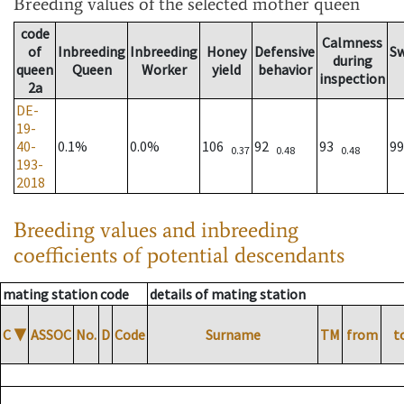
Breeding values
of the selected mother queen
code
Calmness
of
Inbreeding
Inbreeding
Honey
Defensive
S
during
queen
Queen
Worker
yield
behavior
inspection
2a
DE-
19-
40-
0.1%
0.0%
106
92
93
9
0.37
0.48
0.48
193-
2018
Breeding values and inbreeding
coefficients of potential descendants
mating station code
details of mating station
C
▼
ASSOC
No.
D
Code
Surname
TM
from
t