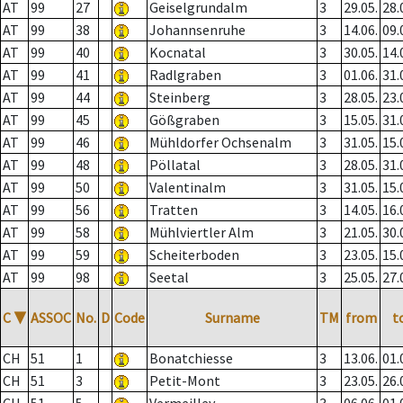
AT
99
27
Geiselgrundalm
3
29.05.
28.
AT
99
38
Johannsenruhe
3
14.06.
09.
AT
99
40
Kocnatal
3
30.05.
14.
AT
99
41
Radlgraben
3
01.06.
31.
AT
99
44
Steinberg
3
28.05.
23.
AT
99
45
Gößgraben
3
15.05.
31.
AT
99
46
Mühldorfer Ochsenalm
3
31.05.
15.
AT
99
48
Pöllatal
3
28.05.
31.
AT
99
50
Valentinalm
3
31.05.
15.
AT
99
56
Tratten
3
14.05.
16.
AT
99
58
Mühlviertler Alm
3
21.05.
30.
AT
99
59
Scheiterboden
3
23.05.
15.
AT
99
98
Seetal
3
25.05.
27.
C
▼
ASSOC
No.
D
Code
Surname
TM
from
t
CH
51
1
Bonatchiesse
3
13.06.
01.
CH
51
3
Petit-Mont
3
23.05.
26.