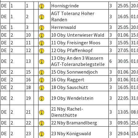
DE
1
1
Hornisgrinde
3
25.05.
20.
AGT Toleranz Hoher
DE
1
2
3
16.05.
01.
Randen
DE
1
3
Herrenwald
3
25.05.
20.
DE
2
10
10 Oby. Unterwieser Wald
3
01.06.
15.
DE
2
11
11 Oby. Freisinger Moos
3
15.05.
31.
DE
2
12
12 Oby. Pfaffenkopf
3
27.05.
01.
13 Oby. An den 3 Wassern
DE
2
13
6
30.05.
01.
AGT-Toleranzbelegstelle
DE
2
15
15 Oby. Sonnwendjoch
3
01.06.
20.
DE
2
16
16 Oby. Raggert
3
01.06.
01.
DE
2
18
18 Oby. Sauschütt
3
16.05.
01.
DE
2
19
19 Oby. Wendelstein
3
22.05.
31.
21 Nby. Rachel-
DE
2
21
3
13.05.
08.
Diensthütte
DE
2
22
22 Nby Bramandlberg
3
09.05.
25.
DE
2
23
23 Nby Königswald
3
29.04.
15.