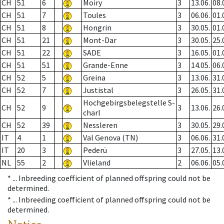
CH
51
6
Moiry
3
13.06.
08.
CH
51
7
Toules
3
06.06.
01.
CH
51
8
Hongrin
3
30.05.
01.
CH
51
21
Mont-Dar
3
30.05.
25.
CH
51
22
SADE
3
16.05.
01.
CH
51
51
Grande-Enne
3
14.05.
06.
CH
52
5
Greina
3
13.06.
31.
CH
52
7
Justistal
3
26.05.
31.
Hochgebirgsbelegstelle S-
CH
52
9
3
13.06.
26.
charl
CH
52
39
Nessleren
3
30.05.
29.
IT
4
1
Val Genova (TN)
3
06.06.
31.
IT
20
3
Pederü
3
27.05.
13.
NL
55
2
Vlieland
2
06.06.
05.
* ...
Inbreeding coefficient of planned offspring could not be
determined.
* ...
Inbreeding coefficient of planned offspring could not be
determined.