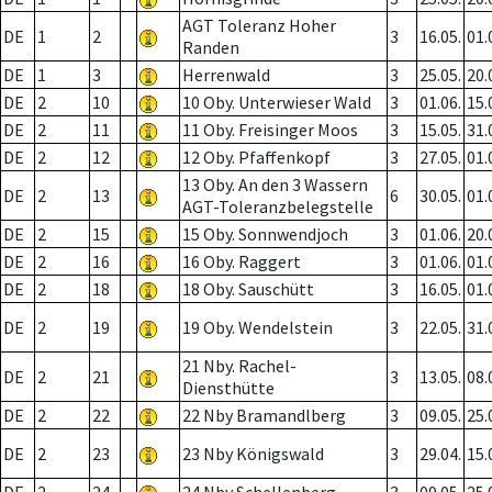
AGT Toleranz Hoher
DE
1
2
3
16.05.
01.
Randen
DE
1
3
Herrenwald
3
25.05.
20.
DE
2
10
10 Oby. Unterwieser Wald
3
01.06.
15.
DE
2
11
11 Oby. Freisinger Moos
3
15.05.
31.
DE
2
12
12 Oby. Pfaffenkopf
3
27.05.
01.
13 Oby. An den 3 Wassern
DE
2
13
6
30.05.
01.
AGT-Toleranzbelegstelle
DE
2
15
15 Oby. Sonnwendjoch
3
01.06.
20.
DE
2
16
16 Oby. Raggert
3
01.06.
01.
DE
2
18
18 Oby. Sauschütt
3
16.05.
01.
DE
2
19
19 Oby. Wendelstein
3
22.05.
31.
21 Nby. Rachel-
DE
2
21
3
13.05.
08.
Diensthütte
DE
2
22
22 Nby Bramandlberg
3
09.05.
25.
DE
2
23
23 Nby Königswald
3
29.04.
15.