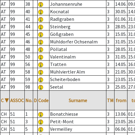
AT
99
38
Johannsenruhe
3
14.06.
09.
AT
99
40
Kocnatal
3
30.05.
14.
AT
99
41
Radlgraben
3
01.06.
31.
AT
99
44
Steinberg
3
28.05.
23.
AT
99
45
Gößgraben
3
15.05.
31.
AT
99
46
Mühldorfer Ochsenalm
3
31.05.
15.
AT
99
48
Pöllatal
3
28.05.
31.
AT
99
50
Valentinalm
3
31.05.
15.
AT
99
56
Tratten
3
14.05.
16.
AT
99
58
Mühlviertler Alm
3
21.05.
30.
AT
99
59
Scheiterboden
3
23.05.
15.
AT
99
98
Seetal
3
25.05.
27.
C
▼
ASSOC
No.
D
Code
Surname
TM
from
t
CH
51
1
Bonatchiesse
3
13.06.
01.
CH
51
3
Petit-Mont
3
23.05.
26.
CH
51
5
Vermeilley
3
06.06.
01.