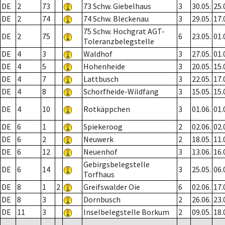
DE
2
73
73 Schw. Giebelhaus
3
30.05.
25.
DE
2
74
74 Schw. Bleckenau
3
29.05.
17.
75 Schw. Hochgrat AGT-
DE
2
75
6
23.05.
01.
Toleranzbelegstelle
DE
4
3
Waldhof
3
27.05.
01.
DE
4
5
Hohenheide
3
20.05.
15.
DE
4
7
Lattbusch
3
22.05.
17.
DE
4
8
Schorfheide-Wildfang
3
15.05.
15.
DE
4
10
Rotkäppchen
3
01.06.
01.
DE
6
1
Spiekeroog
2
02.06.
02.
DE
6
2
Neuwerk
2
18.05.
11.
DE
6
12
Neuenhof
3
13.06.
16.
Gebirgsbelegstelle
DE
6
14
3
25.05.
06.
Torfhaus
DE
8
1
2
Greifswalder Oie
6
02.06.
17.
DE
8
3
Dornbusch
2
26.06.
23.
DE
11
3
Inselbelegstelle Borkum
2
09.05.
18.