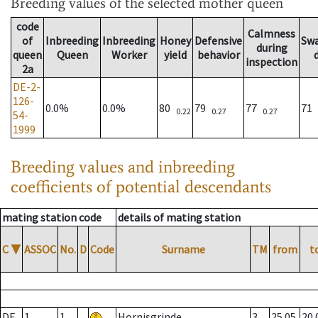
Breeding values
of the selected mother queen
code
Calmness
of
Inbreeding
Inbreeding
Honey
Defensive
Sw
during
queen
Queen
Worker
yield
behavior
inspection
2a
DE-2-
126-
0.0%
0.0%
80
79
77
71
0.22
0.27
0.27
54-
1999
Breeding values and inbreeding
coefficients of potential descendants
mating station code
details of mating station
C
▼
ASSOC
No.
D
Code
Surname
TM
from
t
DE
1
1
Hornisgrinde
3
25.05.
20.