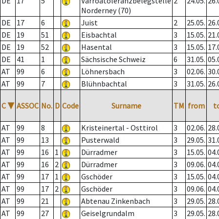
DE
17
5
Varroatoleranzbelegstelle
2
24.05.
26.
Norderney (70)
DE
17
6
Juist
2
25.05.
26.
DE
19
51
Eisbachtal
3
15.05.
21.
DE
19
52
Hasental
3
15.05.
17.
DE
41
1
Sächsische Schweiz
6
31.05.
05.
AT
99
6
Löhnersbach
3
02.06.
30.
AT
99
7
Blühnbachtal
3
31.05.
26.
C
▼
ASSOC
No.
D
Code
Surname
TM
from
t
AT
99
8
Kristeinertal - Osttirol
3
02.06.
28.
AT
99
13
Pusterwald
3
29.05.
31.
AT
99
16
1
Dürradmer
3
15.05.
04.
AT
99
16
2
Dürradmer
3
09.06.
04.
AT
99
17
1
Gschöder
3
15.05.
04.
AT
99
17
2
Gschöder
3
09.06.
04.
AT
99
21
Abtenau Zinkenbach
3
29.05.
28.
AT
99
27
Geiselgrundalm
3
29.05.
28.