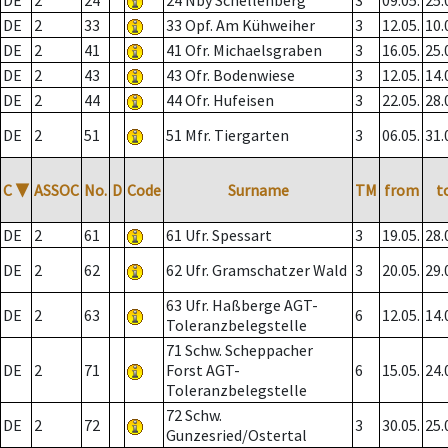
DE
2
24
24 Nby Schellenberg
3
09.05.
25.
DE
2
33
33 Opf. Am Kühweiher
3
12.05.
10.
DE
2
41
41 Ofr. Michaelsgraben
3
16.05.
25.
DE
2
43
43 Ofr. Bodenwiese
3
12.05.
14.
DE
2
44
44 Ofr. Hufeisen
3
22.05.
28.
DE
2
51
51 Mfr. Tiergarten
3
06.05.
31.
C
▼
ASSOC
No.
D
Code
Surname
TM
from
t
DE
2
61
61 Ufr. Spessart
3
19.05.
28.
DE
2
62
62 Ufr. Gramschatzer Wald
3
20.05.
29.
63 Ufr. Haßberge AGT-
DE
2
63
6
12.05.
14.
Toleranzbelegstelle
71 Schw. Scheppacher
DE
2
71
Forst AGT-
6
15.05.
24.
Toleranzbelegstelle
72 Schw.
DE
2
72
3
30.05.
25.
Gunzesried/Ostertal