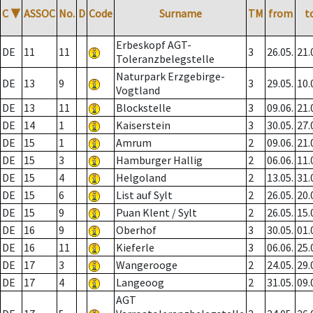
C
▼
ASSOC
No.
D
Code
Surname
TM
from
t
Erbeskopf AGT-
DE
11
11
3
26.05.
21.
Toleranzbelegstelle
Naturpark Erzgebirge-
DE
13
9
3
29.05.
10.
Vogtland
DE
13
11
Blockstelle
3
09.06.
21.
DE
14
1
Kaiserstein
3
30.05.
27.
DE
15
1
Amrum
2
09.06.
21.
DE
15
3
Hamburger Hallig
2
06.06.
11.
DE
15
4
Helgoland
2
13.05.
31.
DE
15
6
List auf Sylt
2
26.05.
20.
DE
15
9
Puan Klent / Sylt
2
26.05.
15.
DE
16
9
Oberhof
3
30.05.
01.
DE
16
11
Kieferle
3
06.06.
25.
DE
17
3
Wangerooge
2
24.05.
29.
DE
17
4
Langeoog
2
31.05.
09.
AGT