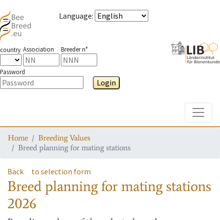
Language
:
Association
Breeder n°
country
Password
Login
Toggle
Home
Breeding Values
Breed planning for mating stations
Back
to selection form
Breed planning for mating stations
2026