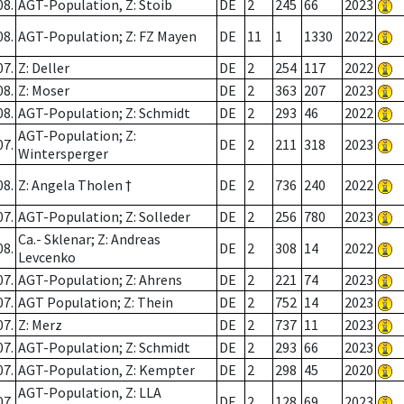
08.
AGT-Population, Z: Stoib
DE
2
245
66
2023
08.
AGT-Population; Z: FZ Mayen
DE
11
1
1330
2022
07.
Z: Deller
DE
2
254
117
2022
08.
Z: Moser
DE
2
363
207
2023
08.
AGT-Population; Z: Schmidt
DE
2
293
46
2022
AGT-Population; Z:
07.
DE
2
211
318
2023
Wintersperger
08.
Z: Angela Tholen †
DE
2
736
240
2022
07.
AGT-Population; Z: Solleder
DE
2
256
780
2023
Ca.- Sklenar; Z: Andreas
08.
DE
2
308
14
2022
Levcenko
07.
AGT-Population; Z: Ahrens
DE
2
221
74
2023
07.
AGT Population; Z: Thein
DE
2
752
14
2023
07.
Z: Merz
DE
2
737
11
2023
07.
AGT-Population; Z: Schmidt
DE
2
293
66
2023
07.
AGT-Population, Z: Kempter
DE
2
298
45
2020
AGT-Population, Z: LLA
07.
DE
2
128
69
2023