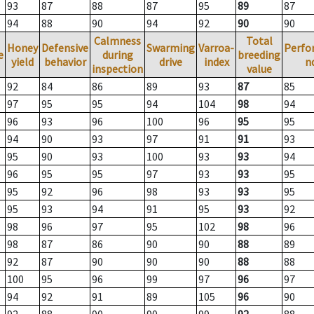
93
87
88
87
95
89
87
94
88
90
94
92
90
90
Calmness
Total
Honey
Defensive
Swarming
Varroa-
Perfo
e
during
breeding
yield
behavior
drive
index
n
inspection
value
92
84
86
89
93
87
85
97
95
95
94
104
98
94
96
93
96
100
96
95
95
94
90
93
97
91
91
93
95
90
93
100
93
93
94
96
95
95
97
93
93
95
95
92
96
98
93
93
95
95
93
94
91
95
93
92
98
96
97
95
102
98
96
98
87
86
90
90
88
89
92
87
90
90
90
88
88
100
95
96
99
97
96
97
94
92
91
89
105
96
90