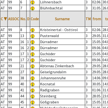
AT
99
6
Löhnersbach
3
02.06.
30.
AT
99
7
Blühnbachtal
3
31.05.
26.
C
▼
ASSOC
No.
D
Code
Surname
TM
from
t
AT
99
8
Kristeinertal - Osttirol
3
02.06.
28.
AT
99
13
Pusterwald
3
29.05.
31.
AT
99
16
1
Dürradmer
3
15.05.
04.
AT
99
16
2
Dürradmer
3
09.06.
04.
AT
99
17
1
Gschöder
3
15.05.
04.
AT
99
17
2
Gschöder
3
09.06.
04.
AT
99
21
Abtenau Zinkenbach
3
29.05.
28.
AT
99
27
Geiselgrundalm
3
29.05.
28.
AT
99
38
Johannsenruhe
3
14.06.
09.
AT
99
40
Kocnatal
3
30.05.
14.
AT
99
41
Radlgraben
3
01.06.
31.
AT
99
44
Steinberg
3
28.05.
23.
AT
99
45
Gößgraben
3
15.05.
31.