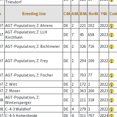
Triesdorf
o
Breeding line
C4A
A4A
B4A
No4A
Y4A
Cod
07.
AGT-Population; Z: Ahrens
DE
2
221
102
2022
AGT-Population; Z: LLH
07.
DE
7
45
658
2023
Kirchhain
07.
AGT-Population; Z: Bichlmeier
DE
2
326
716
2023
07.
AGT-Population, Z: Frey
DE
2
294
100
2022
07.
AGT-Population, Z: Fischer
DE
2
703
77
2022
07.
Z: Witt
DE
2
172
1
2022
07.
Z: Moser
DE
2
363
200
2023
AGT-Population, Z:
08.
DE
2
211
318
2023
Wintersperger
08.
C-4-3 Waldhof
DE
4
279
1
2022
07.
C-4-5 Hohenheide
DE
4
311
707
2024