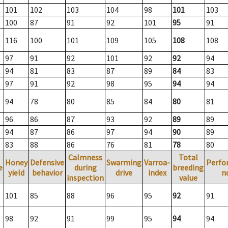
101
102
103
104
98
101
103
100
87
91
92
101
95
91
116
100
101
109
105
108
108
97
91
92
101
92
92
94
94
81
83
87
89
84
83
97
91
92
98
95
94
94
94
78
80
85
84
80
81
96
86
87
93
92
89
89
94
87
86
97
94
90
89
83
88
86
76
81
78
80
Calmness
Total
Honey
Defensive
Swarming
Varroa-
Perfo
e
during
breeding
yield
behavior
drive
index
n
inspection
value
101
85
88
96
95
92
91
98
92
91
99
95
94
94