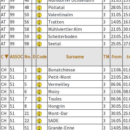
AT
99
46
Mühldorfer Ochsenalm
3
31.05.
15.
AT
99
48
Pöllatal
3
28.05.
31.
AT
99
50
Valentinalm
3
31.05.
15.
AT
99
56
Tratten
3
14.05.
16.
AT
99
58
Mühlviertler Alm
3
21.05.
30.
AT
99
59
Scheiterboden
3
23.05.
15.
AT
99
98
Seetal
3
25.05.
27.
C
▼
ASSOC
No.
D
Code
Surname
TM
from
t
CH
51
1
Bonatchiesse
3
13.06.
01.
CH
51
3
Petit-Mont
3
23.05.
26.
CH
51
5
Vermeilley
3
06.06.
01.
CH
51
6
Moiry
3
13.06.
08.
CH
51
7
Toules
3
06.06.
01.
CH
51
8
Hongrin
3
30.05.
01.
CH
51
21
Mont-Dar
3
30.05.
25.
CH
51
22
SADE
3
16.05.
01.
CH
51
51
Grande-Enne
3
14.05.
06.