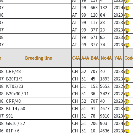
08.
AT
99
117
4
2023
07.
AT
99
663
132
2024
08.
AT
99
120
84
2023
07.
AT
99
117
38
2023
07.
AT
99
377
23
2023
08.
AT
99
671
85
2023
07.
AT
99
377
74
2023
o
Breeding line
C4A
A4A
B4A
No4A
Y4A
Cod
08.
CRP/48
CH
52
707
40
2023
07.
B20F1/3
CH
51
45
1893
2023
08.
KT02/23
CH
51
152
5652
2022
08.
B20x30 / 11
CH
51
36
3427
2022
08.
CRP/48
CH
52
707
40
2023
08.
KL 14 / 50
CH
51
91
4677
2023
07.
S91
CH
51
78
9810
2023
08.
GB10 / 22
CH
51
206
903
2024
06.
01P / 6
CH
51
10
4636
2023