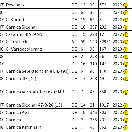
07.
Peschetz
DE
13
90
672
2022
06.
DE
6
36
31
2023
07.
C-Kombi
DE
15
69
8
2022
07.
Carnica Sklenar
DE
16
337
232
2023
07.
C- Kombi BALKAN
DE
15
233
12
2022
07.
C-Troiseck
AT
99
193
62961
2023
08.
C- Varroatoleranz
DE
6
90
167
2023
08.
DE
2
293
66
2023
07.
DE
16
310
147
2023
07.
Carnica Selektionslinie LIB (90)
DE
6
90
170
2023
08.
Carnica-03 (40)
DE
17
208
49
2023
07.
Carnica Varroatoleranz (SMR)
DE
7
45
658
2023
07.
Carnica Sklenar 47/9/26 (13)
DE
14
21
1317
2022
07.
Carnica AGT
DE
19
346
803
2023
07.
Carnica
DE
2
266
231
2023
08.
Carnica Kirchhain
DE
7
45
662
2023