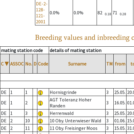
DE-2-
128-
0.0%
0.0%
82
71
0.18
0.28
121-
2001
Breeding values and inbreeding c
mating station code
details of mating station
C
▼
ASSOC
No.
D
Code
Surname
TM
from
t
DE
1
1
Hornisgrinde
3
25.05.
20.
AGT Toleranz Hoher
DE
1
2
3
16.05.
01.
Randen
DE
1
3
Herrenwald
3
25.05.
20.
DE
2
10
10 Oby. Unterwieser Wald
3
01.06.
15.
DE
2
11
11 Oby. Freisinger Moos
3
15.05.
31.