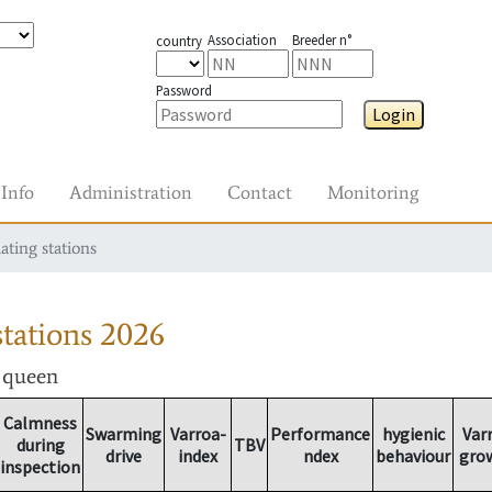
Association
Breeder n°
country
Password
Login
Info
Administration
Contact
Monitoring
ating stations
tations
2026
r queen
Calmness
Swarming
Varroa-
Performance
hygienic
Var
during
TBV
drive
index
ndex
behaviour
gro
inspection