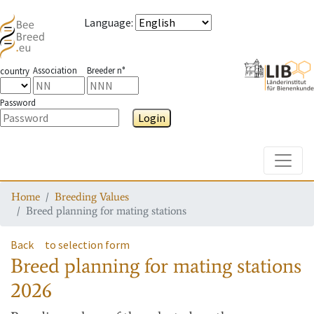
Language
:
Association
Breeder n°
country
Password
Login
Toggle
Home
Breeding Values
Breed planning for mating stations
Back
to selection form
Breed planning for mating stations
2026