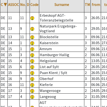
C
▼
ASSOC
No.
D
Code
Surname
TM
from
t
Erbeskopf AGT-
DE
11
11
3
26.05.
21.
Toleranzbelegstelle
Naturpark Erzgebirge-
DE
13
9
3
29.05.
10.
Vogtland
DE
13
11
Blockstelle
3
09.06.
21.
DE
14
1
Kaiserstein
3
30.05.
27.
DE
15
1
Amrum
2
09.06.
21.
DE
15
3
Hamburger Hallig
2
06.06.
11.
DE
15
4
Helgoland
2
13.05.
31.
DE
15
6
List auf Sylt
2
26.05.
20.
DE
15
9
Puan Klent / Sylt
2
26.05.
15.
DE
16
9
Oberhof
3
30.05.
01.
DE
16
11
Kieferle
3
06.06.
25.
DE
17
3
Wangerooge
2
24.05.
29.
DE
17
4
Langeoog
2
31.05.
09.
AGT