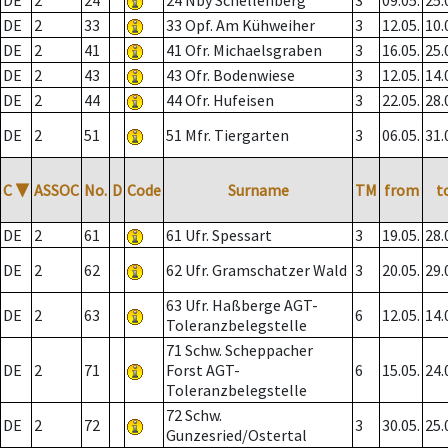
DE
2
24
24 Nby Schellenberg
3
09.05.
25.
DE
2
33
33 Opf. Am Kühweiher
3
12.05.
10.
DE
2
41
41 Ofr. Michaelsgraben
3
16.05.
25.
DE
2
43
43 Ofr. Bodenwiese
3
12.05.
14.
DE
2
44
44 Ofr. Hufeisen
3
22.05.
28.
DE
2
51
51 Mfr. Tiergarten
3
06.05.
31.
C
▼
ASSOC
No.
D
Code
Surname
TM
from
t
DE
2
61
61 Ufr. Spessart
3
19.05.
28.
DE
2
62
62 Ufr. Gramschatzer Wald
3
20.05.
29.
63 Ufr. Haßberge AGT-
DE
2
63
6
12.05.
14.
Toleranzbelegstelle
71 Schw. Scheppacher
DE
2
71
Forst AGT-
6
15.05.
24.
Toleranzbelegstelle
72 Schw.
DE
2
72
3
30.05.
25.
Gunzesried/Ostertal