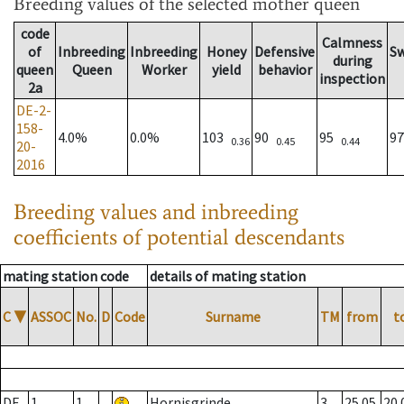
Breeding values
of the selected mother queen
code
Calmness
of
Inbreeding
Inbreeding
Honey
Defensive
S
during
queen
Queen
Worker
yield
behavior
inspection
2a
DE-2-
158-
4.0%
0.0%
103
90
95
9
0.36
0.45
0.44
20-
2016
Breeding values and inbreeding
coefficients of potential descendants
mating station code
details of mating station
C
▼
ASSOC
No.
D
Code
Surname
TM
from
t
DE
1
1
Hornisgrinde
3
25.05.
20.