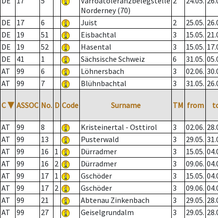
DE
17
5
Varroatoleranzbelegstelle
2
24.05.
26.
Norderney (70)
DE
17
6
Juist
2
25.05.
26.
DE
19
51
Eisbachtal
3
15.05.
21.
DE
19
52
Hasental
3
15.05.
17.
DE
41
1
Sächsische Schweiz
6
31.05.
05.
AT
99
6
Löhnersbach
3
02.06.
30.
AT
99
7
Blühnbachtal
3
31.05.
26.
C
▼
ASSOC
No.
D
Code
Surname
TM
from
t
AT
99
8
Kristeinertal - Osttirol
3
02.06.
28.
AT
99
13
Pusterwald
3
29.05.
31.
AT
99
16
1
Dürradmer
3
15.05.
04.
AT
99
16
2
Dürradmer
3
09.06.
04.
AT
99
17
1
Gschöder
3
15.05.
04.
AT
99
17
2
Gschöder
3
09.06.
04.
AT
99
21
Abtenau Zinkenbach
3
29.05.
28.
AT
99
27
Geiselgrundalm
3
29.05.
28.