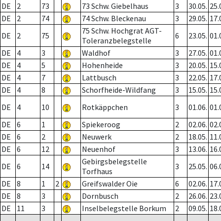
DE
2
73
73 Schw. Giebelhaus
3
30.05.
25.
DE
2
74
74 Schw. Bleckenau
3
29.05.
17.
75 Schw. Hochgrat AGT-
DE
2
75
6
23.05.
01.
Toleranzbelegstelle
DE
4
3
Waldhof
3
27.05.
01.
DE
4
5
Hohenheide
3
20.05.
15.
DE
4
7
Lattbusch
3
22.05.
17.
DE
4
8
Schorfheide-Wildfang
3
15.05.
15.
DE
4
10
Rotkäppchen
3
01.06.
01.
DE
6
1
Spiekeroog
2
02.06.
02.
DE
6
2
Neuwerk
2
18.05.
11.
DE
6
12
Neuenhof
3
13.06.
16.
Gebirgsbelegstelle
DE
6
14
3
25.05.
06.
Torfhaus
DE
8
1
2
Greifswalder Oie
6
02.06.
17.
DE
8
3
Dornbusch
2
26.06.
23.
DE
11
3
Inselbelegstelle Borkum
2
09.05.
18.