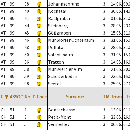
AT
99
38
Johannsenruhe
3
14.06.
09.
AT
99
40
Kocnatal
3
30.05.
14.
AT
99
41
Radlgraben
3
01.06.
31.
AT
99
44
Steinberg
3
28.05.
23.
AT
99
45
Gößgraben
3
15.05.
31.
AT
99
46
Mühldorfer Ochsenalm
3
31.05.
15.
AT
99
48
Pöllatal
3
28.05.
31.
AT
99
50
Valentinalm
3
31.05.
15.
AT
99
56
Tratten
3
14.05.
16.
AT
99
58
Mühlviertler Alm
3
21.05.
30.
AT
99
59
Scheiterboden
3
23.05.
15.
AT
99
98
Seetal
3
25.05.
27.
C
▼
ASSOC
No.
D
Code
Surname
TM
from
t
CH
51
1
Bonatchiesse
3
13.06.
01.
CH
51
3
Petit-Mont
3
23.05.
26.
CH
51
5
Vermeilley
3
06.06.
01.