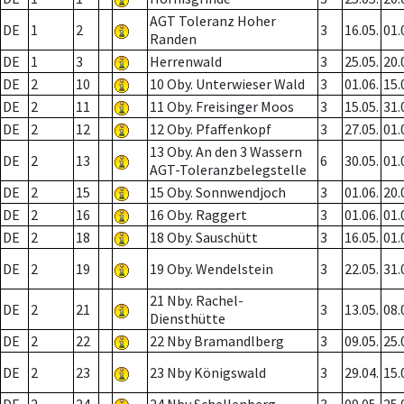
AGT Toleranz Hoher
DE
1
2
3
16.05.
01.
Randen
DE
1
3
Herrenwald
3
25.05.
20.
DE
2
10
10 Oby. Unterwieser Wald
3
01.06.
15.
DE
2
11
11 Oby. Freisinger Moos
3
15.05.
31.
DE
2
12
12 Oby. Pfaffenkopf
3
27.05.
01.
13 Oby. An den 3 Wassern
DE
2
13
6
30.05.
01.
AGT-Toleranzbelegstelle
DE
2
15
15 Oby. Sonnwendjoch
3
01.06.
20.
DE
2
16
16 Oby. Raggert
3
01.06.
01.
DE
2
18
18 Oby. Sauschütt
3
16.05.
01.
DE
2
19
19 Oby. Wendelstein
3
22.05.
31.
21 Nby. Rachel-
DE
2
21
3
13.05.
08.
Diensthütte
DE
2
22
22 Nby Bramandlberg
3
09.05.
25.
DE
2
23
23 Nby Königswald
3
29.04.
15.