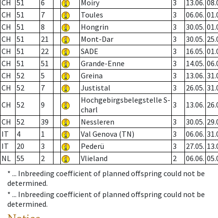
CH
51
6
Moiry
3
13.06.
08.
CH
51
7
Toules
3
06.06.
01.
CH
51
8
Hongrin
3
30.05.
01.
CH
51
21
Mont-Dar
3
30.05.
25.
CH
51
22
SADE
3
16.05.
01.
CH
51
51
Grande-Enne
3
14.05.
06.
CH
52
5
Greina
3
13.06.
31.
CH
52
7
Justistal
3
26.05.
31.
Hochgebirgsbelegstelle S-
CH
52
9
3
13.06.
26.
charl
CH
52
39
Nessleren
3
30.05.
29.
IT
4
1
Val Genova (TN)
3
06.06.
31.
IT
20
3
Pederü
3
27.05.
13.
NL
55
2
Vlieland
2
06.06.
05.
* ...
Inbreeding coefficient of planned offspring could not be
determined.
* ...
Inbreeding coefficient of planned offspring could not be
determined.